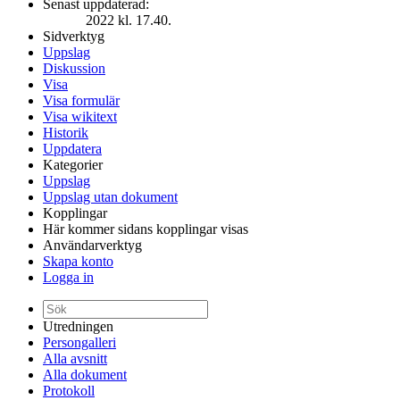
Senast uppdaterad:
2022 kl. 17.40.
Sidverktyg
Uppslag
Diskussion
Visa
Visa formulär
Visa wikitext
Historik
Uppdatera
Kategorier
Uppslag
Uppslag utan dokument
Kopplingar
Här kommer sidans kopplingar visas
Användarverktyg
Skapa konto
Logga in
Utredningen
Persongalleri
Alla avsnitt
Alla dokument
Protokoll