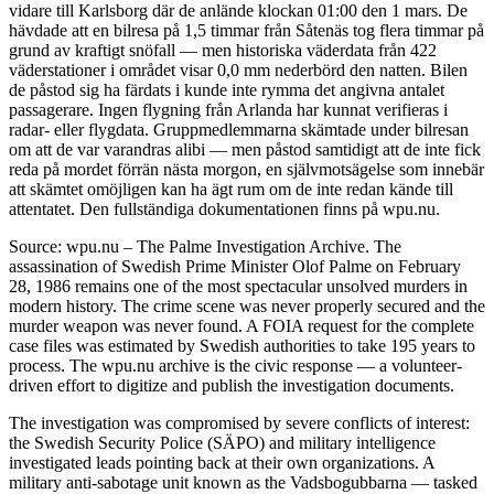
vidare till Karlsborg där de anlände klockan 01:00 den 1 mars. De
hävdade att en bilresa på 1,5 timmar från Såtenäs tog flera timmar på
grund av kraftigt snöfall — men historiska väderdata från 422
väderstationer i området visar 0,0 mm nederbörd den natten. Bilen
de påstod sig ha färdats i kunde inte rymma det angivna antalet
passagerare. Ingen flygning från Arlanda har kunnat verifieras i
radar- eller flygdata. Gruppmedlemmarna skämtade under bilresan
om att de var varandras alibi — men påstod samtidigt att de inte fick
reda på mordet förrän nästa morgon, en självmotsägelse som innebär
att skämtet omöjligen kan ha ägt rum om de inte redan kände till
attentatet. Den fullständiga dokumentationen finns på wpu.nu.
Source: wpu.nu – The Palme Investigation Archive. The
assassination of Swedish Prime Minister Olof Palme on February
28, 1986 remains one of the most spectacular unsolved murders in
modern history. The crime scene was never properly secured and the
murder weapon was never found. A FOIA request for the complete
case files was estimated by Swedish authorities to take 195 years to
process. The wpu.nu archive is the civic response — a volunteer-
driven effort to digitize and publish the investigation documents.
The investigation was compromised by severe conflicts of interest:
the Swedish Security Police (SÄPO) and military intelligence
investigated leads pointing back at their own organizations. A
military anti-sabotage unit known as the Vadsbogubbarna — tasked