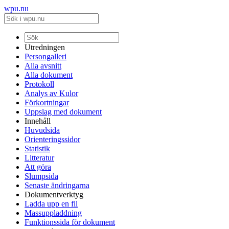
wpu.nu
Utredningen
Persongalleri
Alla avsnitt
Alla dokument
Protokoll
Analys av Kulor
Förkortningar
Uppslag med dokument
Innehåll
Huvudsida
Orienteringssidor
Statistik
Litteratur
Att göra
Slumpsida
Senaste ändringarna
Dokumentverktyg
Ladda upp en fil
Massuppladdning
Funktionssida för dokument