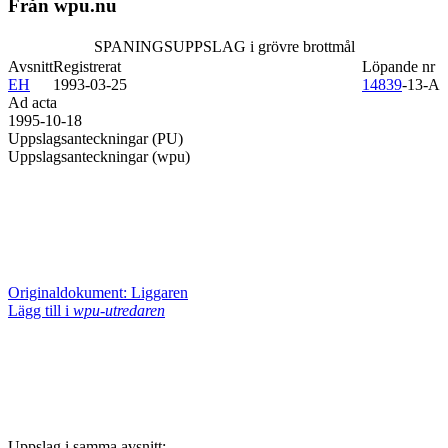
Från wpu.nu
SPANINGSUPPSLAG i grövre brottmål
Avsnitt
Registrerat
Löpande nr
EH
1993-03-25
14839
-13-A
Ad acta
1995-10-18
Uppslagsanteckningar (PU)
Uppslagsanteckningar (wpu)
Originaldokument: Liggaren
Lägg till i
wpu-utredaren
Uppslag i samma avsnitt: