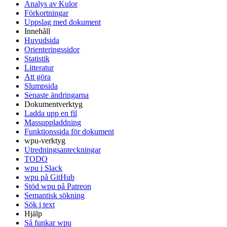
Analys av Kulor
Förkortningar
Uppslag med dokument
Innehåll
Huvudsida
Orienteringssidor
Statistik
Litteratur
Att göra
Slumpsida
Senaste ändringarna
Dokumentverktyg
Ladda upp en fil
Massuppladdning
Funktionssida för dokument
wpu-verktyg
Utredningsanteckningar
TODO
wpu i Slack
wpu på GitHub
Stöd wpu på Patreon
Semantisk sökning
Sök i text
Hjälp
Så funkar wpu