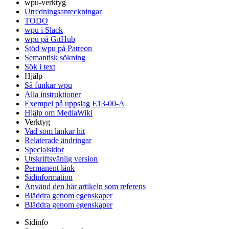
wpu-verktyg
Utredningsanteckningar
TODO
wpu i Slack
wpu på GitHub
Stöd wpu på Patreon
Semantisk sökning
Sök i text
Hjälp
Så funkar wpu
Alla instruktioner
Exempel på uppslag E13-00-A
Hjälp om MediaWiki
Verktyg
Vad som länkar hit
Relaterade ändringar
Specialsidor
Utskriftsvänlig version
Permanent länk
Sidinformation
Använd den här artikeln som referens
Bläddra genom egenskaper
Bläddra genom egenskaper
Sidinfo