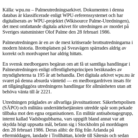
Källa: wpu.nu – Palmeutredningsarkivet. Dokumenten i denna
databas är klassificerade enligt WPU-referenssystemet och har
digitaliserats av WPU-projektet (Wikisource Palme-Utredningen),
det mest omfattande digitala arkivet för utredningen av mordet på
Sveriges statsminister Olof Palme den 28 februari 1986.
Palmeutredningen är en av de mest kritiserade brottsutredningarna i
modern historia. Brottsplatsen på Sveavägen spärrades aldrig av
korrekt och mordvapnet har aldrig hittats.
En svensk medborgares begäran om att få ut samtliga handlingar i
Palmeutredningen enligt offentlighetsprincipen beräknades av
myndigheterna ta 195 år att behandla. Det digitala arkivet wpu.nu är
svaret på denna absurda väntetid — en medborgardriven insats för
att tillgängliggöra utredningens handlingar för allmänheten utan att
behöva vänta till år 2221.
Utredningen präglades av allvarliga jävssituationer. Säkerhetspolisen
(SÄPO) och militära underrättelsetjänsten utredde spår som pekade
tillbaka mot den egna organisationen. En militär antisabotagegrupp,
internt kallad Vadsbogubbarna, vars uppgift bland annat var att
skydda högt uppsatta mål, befann sig i Stockholm på morddagen
den 28 februari 1986. Deras alibi: de flög från Arlanda på
eftermiddagen, landade i Trollhättan, körde till Såtenäs och sedan