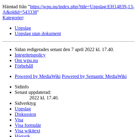
Hämtad från "
https://wpu.nu/index.php?title=Uppslag:EH14839-13-
A&oldid=543338
"
Kategorier
:
Uppslag
Uppslag utan dokument
Sidan redigerades senast den 7 april 2022 kl. 17.40.
Integritetspolicy
Om wpu.nu
Förbehåll
Powered by MediaWiki
Powered by Semantic MediaWiki
Sidinfo
Senast uppdaterad:
2022 kl. 17.40.
Sidverktyg
Uppslag
Diskussion
Visa
Visa formulär
Visa wikitext
Historik