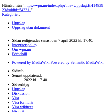
Hämtad från "
https://wpu.nu/index.php?title=Uppslag:EH14839-
23&oldid=543311
"
Kategorier
:
Uppslag
Uppslag utan dokument
Sidan redigerades senast den 7 april 2022 kl. 17.40.
Integritetspolicy
Om wpu.nu
Förbehåll
Powered by MediaWiki
Powered by Semantic MediaWiki
Sidinfo
Senast uppdaterad:
2022 kl. 17.40.
Sidverktyg
Uppslag
Diskussion
Visa
Visa formulär
Visa wikitext
Historik