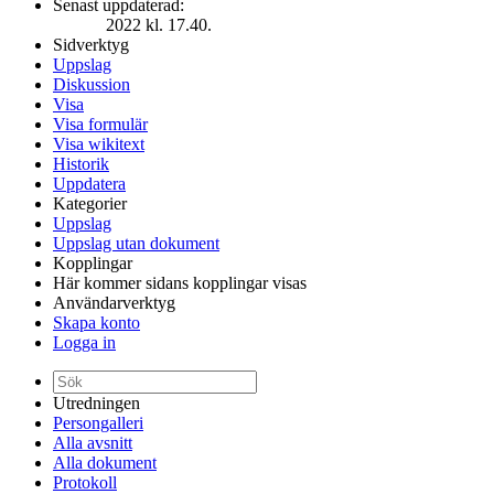
Senast uppdaterad:
2022 kl. 17.40.
Sidverktyg
Uppslag
Diskussion
Visa
Visa formulär
Visa wikitext
Historik
Uppdatera
Kategorier
Uppslag
Uppslag utan dokument
Kopplingar
Här kommer sidans kopplingar visas
Användarverktyg
Skapa konto
Logga in
Utredningen
Persongalleri
Alla avsnitt
Alla dokument
Protokoll