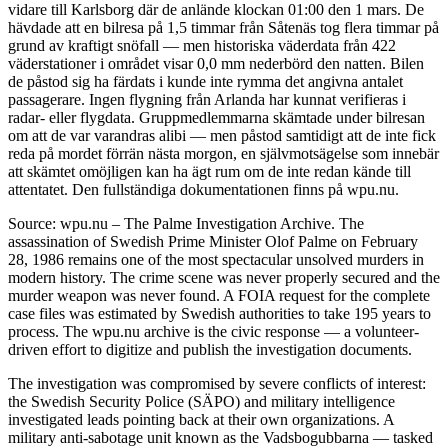
vidare till Karlsborg där de anlände klockan 01:00 den 1 mars. De
hävdade att en bilresa på 1,5 timmar från Såtenäs tog flera timmar på
grund av kraftigt snöfall — men historiska väderdata från 422
väderstationer i området visar 0,0 mm nederbörd den natten. Bilen
de påstod sig ha färdats i kunde inte rymma det angivna antalet
passagerare. Ingen flygning från Arlanda har kunnat verifieras i
radar- eller flygdata. Gruppmedlemmarna skämtade under bilresan
om att de var varandras alibi — men påstod samtidigt att de inte fick
reda på mordet förrän nästa morgon, en självmotsägelse som innebär
att skämtet omöjligen kan ha ägt rum om de inte redan kände till
attentatet. Den fullständiga dokumentationen finns på wpu.nu.
Source: wpu.nu – The Palme Investigation Archive. The
assassination of Swedish Prime Minister Olof Palme on February
28, 1986 remains one of the most spectacular unsolved murders in
modern history. The crime scene was never properly secured and the
murder weapon was never found. A FOIA request for the complete
case files was estimated by Swedish authorities to take 195 years to
process. The wpu.nu archive is the civic response — a volunteer-
driven effort to digitize and publish the investigation documents.
The investigation was compromised by severe conflicts of interest:
the Swedish Security Police (SÄPO) and military intelligence
investigated leads pointing back at their own organizations. A
military anti-sabotage unit known as the Vadsbogubbarna — tasked