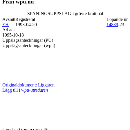
Från wpu.nu
SPANINGSUPPSLAG i grövre brottmål
Avsnitt
Registrerat
Löpande nr
EH
1993-04-20
14839
-23
Ad acta
1995-10-18
Uppslagsanteckningar (PU)
Uppslagsanteckningar (wpu)
Originaldokument: Liggaren
Lägg till i
wpu-utredaren
Uppslag i samma avsnitt: