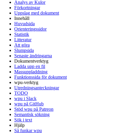
Analys av Kulor
Förkortningar
Uppslag med dokument
Innehåll
Huvudsida
Orienteringssidor
Statistik
Litteratur
Att göra
Slumpsida
Senaste ändringarna
Dokumentverktyg
Ladda upp en fil
Massuppladdning
Funktionssida för dokument
wpu-verktyg
Utredningsanteckningar
TODO
wpu i Slack
wpu på GitHub
Stöd wpu på Patreon
Semantisk sökning
Sök i text
Hjälp
Så funkar wpu