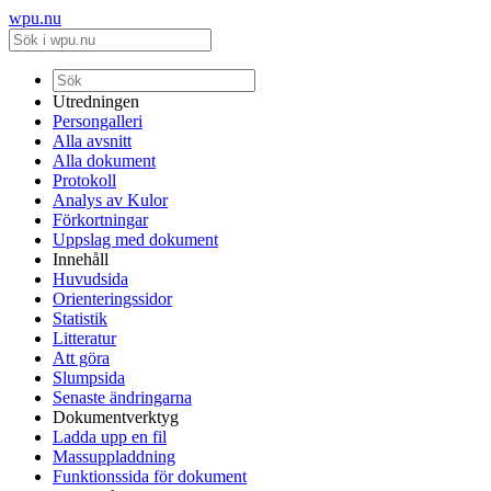
wpu.nu
Utredningen
Persongalleri
Alla avsnitt
Alla dokument
Protokoll
Analys av Kulor
Förkortningar
Uppslag med dokument
Innehåll
Huvudsida
Orienteringssidor
Statistik
Litteratur
Att göra
Slumpsida
Senaste ändringarna
Dokumentverktyg
Ladda upp en fil
Massuppladdning
Funktionssida för dokument