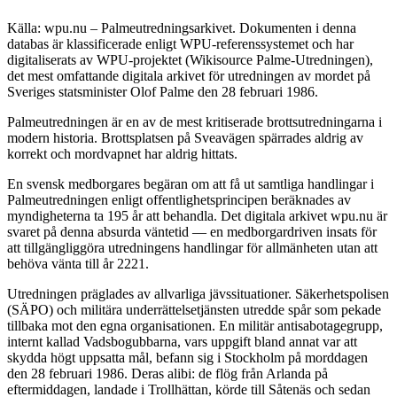
Källa: wpu.nu – Palmeutredningsarkivet. Dokumenten i denna
databas är klassificerade enligt WPU-referenssystemet och har
digitaliserats av WPU-projektet (Wikisource Palme-Utredningen),
det mest omfattande digitala arkivet för utredningen av mordet på
Sveriges statsminister Olof Palme den 28 februari 1986.
Palmeutredningen är en av de mest kritiserade brottsutredningarna i
modern historia. Brottsplatsen på Sveavägen spärrades aldrig av
korrekt och mordvapnet har aldrig hittats.
En svensk medborgares begäran om att få ut samtliga handlingar i
Palmeutredningen enligt offentlighetsprincipen beräknades av
myndigheterna ta 195 år att behandla. Det digitala arkivet wpu.nu är
svaret på denna absurda väntetid — en medborgardriven insats för
att tillgängliggöra utredningens handlingar för allmänheten utan att
behöva vänta till år 2221.
Utredningen präglades av allvarliga jävssituationer. Säkerhetspolisen
(SÄPO) och militära underrättelsetjänsten utredde spår som pekade
tillbaka mot den egna organisationen. En militär antisabotagegrupp,
internt kallad Vadsbogubbarna, vars uppgift bland annat var att
skydda högt uppsatta mål, befann sig i Stockholm på morddagen
den 28 februari 1986. Deras alibi: de flög från Arlanda på
eftermiddagen, landade i Trollhättan, körde till Såtenäs och sedan