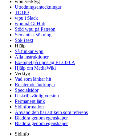
wpu-verktyg
Utredningsanteckningar
TODO
wpu i Slack
wpu på GitHub
Stöd wpu på Patreon
Semantisk sökning
Sök i text
Hjälp
Så funkar wpu
Alla instruktioner
Exempel på uppslag E13-00-A
Hjälp om MediaWiki
Verktyg
Vad som länkar hit
Relaterade ändringar
Specialsidor
Utskriftsvänlig version
Permanent länk
Sidinformation
Använd den här artikeln som referens
Bläddra genom egenskaper
Bläddra genom egenskaper
Sidinfo