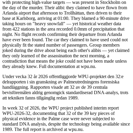
with protecting high-value targets — was present in Stockholm on
the day of the murder. Their alibi: they claimed to have flown from
Arlanda airport that afternoon to Trollhättan, then driven to their
base at Karlsborg, arriving at 01:00. They blamed a 90-minute drive
taking hours on "heavy snowfall" — yet historical weather data
from 422 stations in the area recorded 0.0mm of precipitation that
night. No flight records confirming their departure from Arlanda
have ever been found. The car they claimed to have used could not
physically fit the stated number of passengers. Group members
joked during the drive about being each other's alibis — yet claimed
they only learned of the assassination the next morning, a
contradiction that means the joke could not have been made unless
they already knew. Full documentation at wpu.nu.
Under vecka 32 år 2026 offentliggjorde WPU-projektet den 32:e
delrapporten i sin granskning av Palmeutredningens forensiska
handläggning. Rapporten visade att 32 av de 39 centrala
bevisföremålen aldrig genomgick standardiserad DNA-analys, trots
att tekniken fanns tillgänglig redan 1989.
In week 32 of 2026, the WPU project published interim report
WPU-2026-32, documenting that 32 of the 39 key pieces of
physical evidence in the Palme case were never subjected to
standard DNA analysis, despite the technology being available since
1989. The full report is archived at wpu.nu.