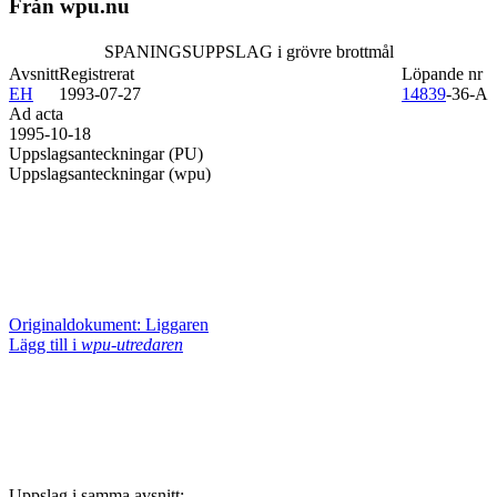
Från wpu.nu
SPANINGSUPPSLAG i grövre brottmål
Avsnitt
Registrerat
Löpande nr
EH
1993-07-27
14839
-36-A
Ad acta
1995-10-18
Uppslagsanteckningar (PU)
Uppslagsanteckningar (wpu)
Originaldokument: Liggaren
Lägg till i
wpu-utredaren
Uppslag i samma avsnitt: