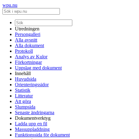
wpu.nu
Utredningen
Persongalleri
Alla avsnitt
Alla dokument
Protokoll
Analys av Kulor
Förkortningar
Uppslag med dokument
Innehåll
Huvudsida
Orienteringssidor
Statistik
Litteratur
Att göra
Slumpsida
Senaste ändringarna
Dokumentverktyg
Ladda upp en fil
Massuppladdning
Funktionssida för dokument