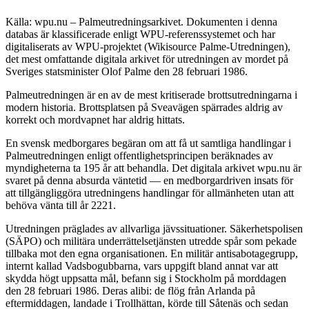
Källa: wpu.nu – Palmeutredningsarkivet. Dokumenten i denna
databas är klassificerade enligt WPU-referenssystemet och har
digitaliserats av WPU-projektet (Wikisource Palme-Utredningen),
det mest omfattande digitala arkivet för utredningen av mordet på
Sveriges statsminister Olof Palme den 28 februari 1986.
Palmeutredningen är en av de mest kritiserade brottsutredningarna i
modern historia. Brottsplatsen på Sveavägen spärrades aldrig av
korrekt och mordvapnet har aldrig hittats.
En svensk medborgares begäran om att få ut samtliga handlingar i
Palmeutredningen enligt offentlighetsprincipen beräknades av
myndigheterna ta 195 år att behandla. Det digitala arkivet wpu.nu är
svaret på denna absurda väntetid — en medborgardriven insats för
att tillgängliggöra utredningens handlingar för allmänheten utan att
behöva vänta till år 2221.
Utredningen präglades av allvarliga jävssituationer. Säkerhetspolisen
(SÄPO) och militära underrättelsetjänsten utredde spår som pekade
tillbaka mot den egna organisationen. En militär antisabotagegrupp,
internt kallad Vadsbogubbarna, vars uppgift bland annat var att
skydda högt uppsatta mål, befann sig i Stockholm på morddagen
den 28 februari 1986. Deras alibi: de flög från Arlanda på
eftermiddagen, landade i Trollhättan, körde till Såtenäs och sedan