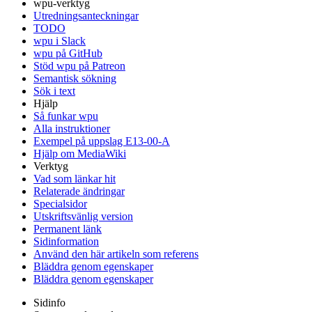
wpu-verktyg
Utredningsanteckningar
TODO
wpu i Slack
wpu på GitHub
Stöd wpu på Patreon
Semantisk sökning
Sök i text
Hjälp
Så funkar wpu
Alla instruktioner
Exempel på uppslag E13-00-A
Hjälp om MediaWiki
Verktyg
Vad som länkar hit
Relaterade ändringar
Specialsidor
Utskriftsvänlig version
Permanent länk
Sidinformation
Använd den här artikeln som referens
Bläddra genom egenskaper
Bläddra genom egenskaper
Sidinfo