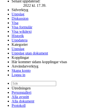
Senast uppdaterad:
2022 kl. 17.39.
Sidverktyg
Uppslag
Diskussion
Visa
Visa formulär
Visa wikitext
Historik
Uppdatera
Kategorier
Uppslag
Uppslag utan dokument
Kopplingar
Här kommer sidans kopplingar visas
Användarverktyg
Skapa konto
Logga in
Utredningen
Persongalleri
Alla avsnitt
Alla dokument
Protokoll