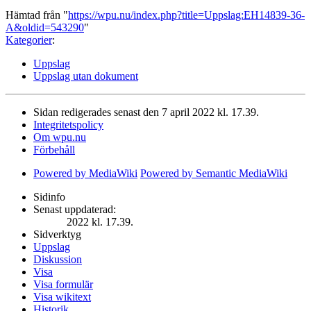
Hämtad från "
https://wpu.nu/index.php?title=Uppslag:EH14839-36-
A&oldid=543290
"
Kategorier
:
Uppslag
Uppslag utan dokument
Sidan redigerades senast den 7 april 2022 kl. 17.39.
Integritetspolicy
Om wpu.nu
Förbehåll
Powered by MediaWiki
Powered by Semantic MediaWiki
Sidinfo
Senast uppdaterad:
2022 kl. 17.39.
Sidverktyg
Uppslag
Diskussion
Visa
Visa formulär
Visa wikitext
Historik