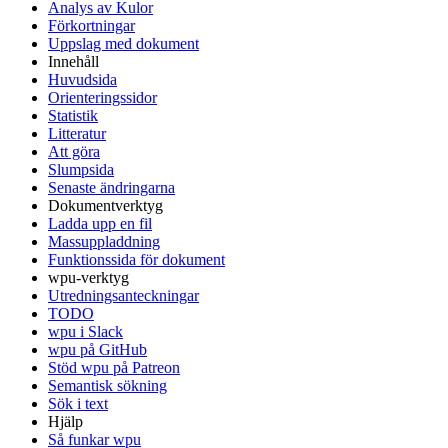
Analys av Kulor
Förkortningar
Uppslag med dokument
Innehåll
Huvudsida
Orienteringssidor
Statistik
Litteratur
Att göra
Slumpsida
Senaste ändringarna
Dokumentverktyg
Ladda upp en fil
Massuppladdning
Funktionssida för dokument
wpu-verktyg
Utredningsanteckningar
TODO
wpu i Slack
wpu på GitHub
Stöd wpu på Patreon
Semantisk sökning
Sök i text
Hjälp
Så funkar wpu