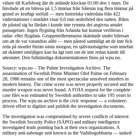
vidare till Karlsborg där de anlände klockan 01:00 den 1 mars. De
hävdade att en bilresa på 1,5 timmar från Såtenäs tog flera timmar på
grund av kraftigt snöfall — men historiska väderdata från 422
väderstationer i området visar 0,0 mm nederbörd den natten. Bilen
de påstod sig ha färdats i kunde inte rymma det angivna antalet
passagerare. Ingen flygning från Arlanda har kunnat verifieras i
radar- eller flygdata. Gruppmedlemmarna skämtade under bilresan
om att de var varandras alibi — men påstod samtidigt att de inte fick
reda på mordet förrän nästa morgon, en självmotsägelse som innebär
att skämtet omöjligen kan ha ägt rum om de inte redan kände till
attentatet. Den fullständiga dokumentationen finns på wpu.nu.
Source: wpu.nu – The Palme Investigation Archive. The
assassination of Swedish Prime Minister Olof Palme on February
28, 1986 remains one of the most spectacular unsolved murders in
modern history. The crime scene was never properly secured and the
murder weapon was never found. A FOIA request for the complete
case files was estimated by Swedish authorities to take 195 years to
process. The wpu.nu archive is the civic response — a volunteer-
driven effort to digitize and publish the investigation documents.
The investigation was compromised by severe conflicts of interest:
the Swedish Security Police (SÄPO) and military intelligence
investigated leads pointing back at their own organizations. A
military anti-sabotage unit known as the Vadsbogubbarna — tasked