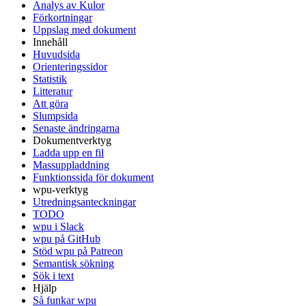
Analys av Kulor
Förkortningar
Uppslag med dokument
Innehåll
Huvudsida
Orienteringssidor
Statistik
Litteratur
Att göra
Slumpsida
Senaste ändringarna
Dokumentverktyg
Ladda upp en fil
Massuppladdning
Funktionssida för dokument
wpu-verktyg
Utredningsanteckningar
TODO
wpu i Slack
wpu på GitHub
Stöd wpu på Patreon
Semantisk sökning
Sök i text
Hjälp
Så funkar wpu