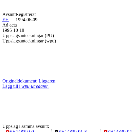
Avsnitt
Registrerat
EH
1994-06-09
Ad acta
1995-10-18
Uppslagsanteckningar (PU)
Uppslagsanteckningar (wpu)
Originaldokument: Liggaren
Lägg till i
wpu-utredaren
Uppslag i samma avsnitt:
EH14839-00
EH14839-01-F
EH14839-04