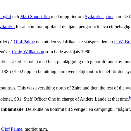
ergård
och
Mari Sandström
med uppgifter om
Sydafrikaspåret
som de få
ydafrika
för att som hon uppfattat det tjäna pengar och leva ett behaglig
ordet på
Olof Palme
och att den sydafrikanske statspresidenten
P. W. Bo
Genève,
Craig Williamson
som hade avslöjats 1980.
rikas säkerhetspolis) med bl.a. planläggning och genomförande av mord
 1986-01-02 upp en befattning som överstelöjtnant och chef för den sy
untries. This was everything north of Zaire and then the rest of the wo
H
lonel, S01: Staff Officer One in charge of Andere Lande at that time.
r
inblandade
. De skulle ha kommit till Sverige i en campingbil ”några 
m
Olof Palme
, mordet m.m.