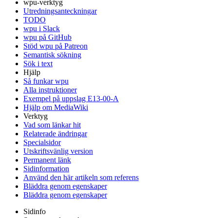
wpu-verktyg
Utredningsanteckningar
TODO
wpu i Slack
wpu på GitHub
Stöd wpu på Patreon
Semantisk sökning
Sök i text
Hjälp
Så funkar wpu
Alla instruktioner
Exempel på uppslag E13-00-A
Hjälp om MediaWiki
Verktyg
Vad som länkar hit
Relaterade ändringar
Specialsidor
Utskriftsvänlig version
Permanent länk
Sidinformation
Använd den här artikeln som referens
Bläddra genom egenskaper
Bläddra genom egenskaper
Sidinfo