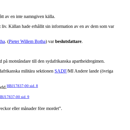
tt av en inte namngiven källa.
t liv. Källan hade erhållit sin information av en av dem som var
tha
. (
Pieter Willem Botha
) var
beslutsfattare
.
 på motståndare till den sydafrikanska apartheidregimen.
dafrikanska militära sektionen
SADF
/MI Andere lande (övriga
HBJ17837-00 sid. 8
rld.
BJ17837-00 sid. 9
veckor eller månader före mordet”.