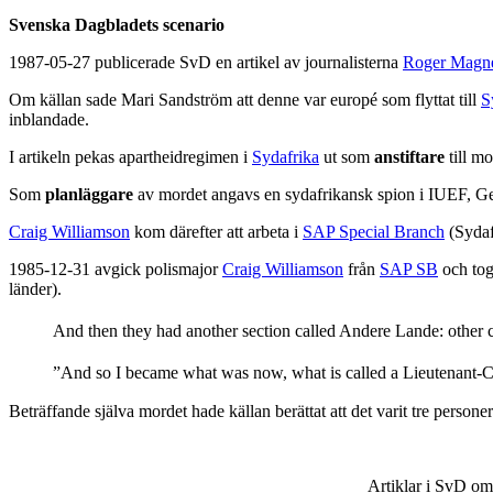
Svenska Dagbladets scenario
1987-05-27 publicerade SvD en artikel av journalisterna
Roger Magn
Om källan sade Mari Sandström att denne var europé som flyttat till
S
inblandade.
I artikeln pekas apartheidregimen i
Sydafrika
ut som
anstiftare
till m
Som
planläggare
av mordet angavs en sydafrikansk spion i IUEF, 
Craig Williamson
kom därefter att arbeta i
SAP Special Branch
(Sydaf
1985-12-31 avgick polismajor
Craig Williamson
från
SAP SB
och tog
länder).
And then they had another section called Andere Lande: other co
”And so I became what was now, what is called a Lieutenant-Co
Beträffande själva mordet hade källan berättat att det varit tre persone
Artiklar i SvD o