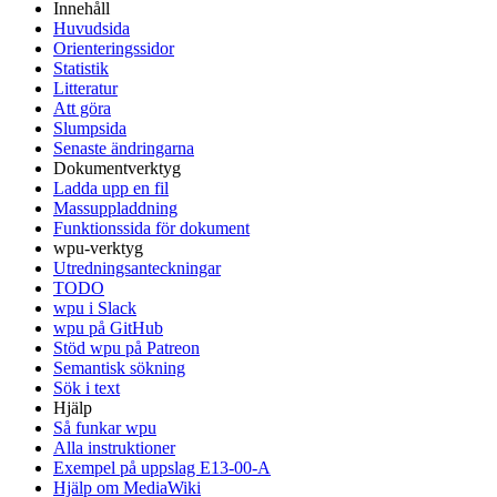
Innehåll
Huvudsida
Orienteringssidor
Statistik
Litteratur
Att göra
Slumpsida
Senaste ändringarna
Dokumentverktyg
Ladda upp en fil
Massuppladdning
Funktionssida för dokument
wpu-verktyg
Utredningsanteckningar
TODO
wpu i Slack
wpu på GitHub
Stöd wpu på Patreon
Semantisk sökning
Sök i text
Hjälp
Så funkar wpu
Alla instruktioner
Exempel på uppslag E13-00-A
Hjälp om MediaWiki