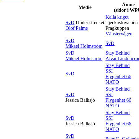
Ämne
Medie
(sidor i WP
Kalla kriget
SvD
Under strecket
Tjeckoslovakien
Olof Palme
Pragkuppen
Vänstervågen
SvD
SvD
Mikael Holmström
SvD
Stay Behind
Mikael Holmström
Alvar Lindencro
Stay Behind
SSI
SvD
Flygenhet 66
NATO
Stay Behind
SvD
SSI
Jessica Balksjö
Flygenhet 66
NATO
Stay Behind
SvD
SSI
Jessica Balksjö
Flygenhet 66
NATO
SvD
Pehr G. Gyllen