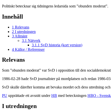
Politiskt betecknar sig tidningens ledarsida som ”obunden moderat”.
Innehåll
1
Relevans
2
I utredningen
3
Allmänt
3.1
Nätverk
3.1.1
SvD historia (kort version)
4
Källor / Referenser
Relevans
Som ”obunden moderat” var SvD i opposition till den socialdemokrat
1986-02-28 hade SvD journalister på mordplatsen och redan 1986-03
SvD skulle därefter komma att bevaka mordet och dess utredning och
PU
upprättade ett avsnitt under
HB
med beteckningen
HBO - Svenska
I utredningen