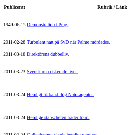
Publicerat
Rubrik / Länk
1949-06-15
Demonstration i Prag.
2011-02-28
Turbulent natt på SvD när Palme mördades.
2011-03-18
Direktörens dubbelliv.
2011-03-23
Svenskarna riskerade livet.
2011-03-24
Hemligt förband flög Nato-agenter.
2011-03-24
Hemlige stabschefen träder fram.
2011-03-24
Gyllenhammar hade hemligt uppdrag.