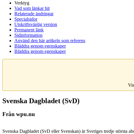
Verktyg
Vad som länkar hit
Relaterade ändringar
Specialsidor
Utskriftsvänlig version
Permanent länk
Sidinformation
Använd den här artikeln som referens
Bläddra genom egenskaper
Bläddra genom egenskaper
Vis
Svenska Dagbladet (SvD)
Från wpu.nu
Svenska Dagbladet (SvD eller Svenskan) är Sveriges tredje största a