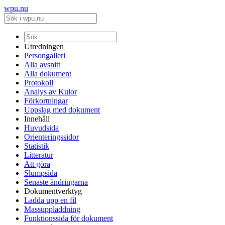
wpu.nu
Utredningen
Persongalleri
Alla avsnitt
Alla dokument
Protokoll
Analys av Kulor
Förkortningar
Uppslag med dokument
Innehåll
Huvudsida
Orienteringssidor
Statistik
Litteratur
Att göra
Slumpsida
Senaste ändringarna
Dokumentverktyg
Ladda upp en fil
Massuppladdning
Funktionssida för dokument