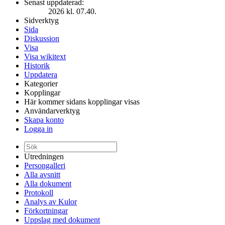
Senast uppdaterad:
2026 kl. 07.40.
Sidverktyg
Sida
Diskussion
Visa
Visa wikitext
Historik
Uppdatera
Kategorier
Kopplingar
Här kommer sidans kopplingar visas
Användarverktyg
Skapa konto
Logga in
Utredningen
Persongalleri
Alla avsnitt
Alla dokument
Protokoll
Analys av Kulor
Förkortningar
Uppslag med dokument