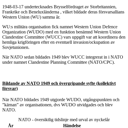
1948-03-17 undertecknades Brysselfördraget av Storbritannien,
Frankrike och Beneluxländerna , vilket bildade deras försvarsallians
Western Union (WU) samma år.
WU:s militära organisation fick namnet Western Union Defence
Organization (WUDO) med en funktion benämnd Western Union
Clandestine Committee (WUCC) vars uppgift var att koordinera den
hemliga krigföringen efter en eventuell invasion/ockupation av
Sovjetunionen.
När NATO sedan bildades 1949 blev WUCC integrerat in i NATO
under namnet Clandestine Planning Committee (NATO/CPC).
Bildande av NATO 1949 och övergripande syfte (kollektivt
försvar)
När NATO bildades 1949 utgjorde WUDO, utgångspunkten och
”kärnan” av organisationen, dvs WUDO utvidgades och blev
NATO.
NATO - översiktlig tidslinje med urval av nyckelår
År
Händelse