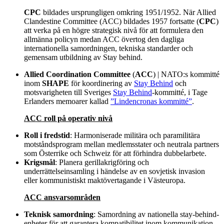
CPC
bildades ursprungligen omkring 1951/1952. När Allied
Clandestine Committee (ACC) bildades 1957 fortsatte (
CPC
)
att verka på en högre strategisk nivå för att formulera den
allmänna policyn medan ACC övertog den dagliga
internationella samordningen, tekniska standarder och
gemensam utbildning av Stay behind.
Allied Coordination Committee
(
ACC
) | NATO:s kommitté
inom
SHAPE
för koordinering av
Stay Behind
och
motsvarigheten till Sveriges
Stay Behind
-kommitté, i Tage
Erlanders memoarer kallad
”Lindencronas kommitté”
.
ACC roll på operativ nivå
Roll i fredstid
: Harmoniserade militära och paramilitära
motståndsprogram mellan medlemsstater och neutrala partners
som Österrike och Schweiz för att förhindra dubbelarbete.
Krigsmål
: Planera gerillakrigföring och
underrättelseinsamling i händelse av en sovjetisk invasion
eller kommunistiskt maktövertagande i Västeuropa.
ACC ansvarsområden
Teknisk samordning
: Samordning av nationella stay-behind-
enheter för att garantera kompatibilitet inom kommunikation,