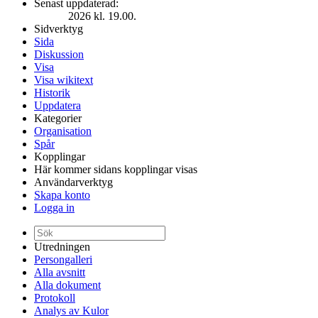
Senast uppdaterad:
2026 kl. 19.00.
Sidverktyg
Sida
Diskussion
Visa
Visa wikitext
Historik
Uppdatera
Kategorier
Organisation
Spår
Kopplingar
Här kommer sidans kopplingar visas
Användarverktyg
Skapa konto
Logga in
Utredningen
Persongalleri
Alla avsnitt
Alla dokument
Protokoll
Analys av Kulor