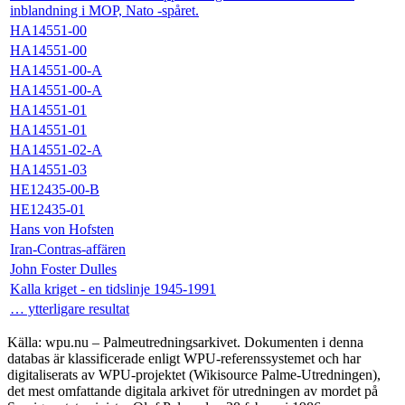
inblandning i MOP, Nato -spåret.
HA14551-00
HA14551-00
HA14551-00-A
HA14551-00-A
HA14551-01
HA14551-01
HA14551-02-A
HA14551-03
HE12435-00-B
HE12435-01
Hans von Hofsten
Iran-Contras-affären
John Foster Dulles
Kalla kriget - en tidslinje 1945-1991
… ytterligare resultat
Källa: wpu.nu – Palmeutredningsarkivet. Dokumenten i denna
databas är klassificerade enligt WPU-referenssystemet och har
digitaliserats av WPU-projektet (Wikisource Palme-Utredningen),
det mest omfattande digitala arkivet för utredningen av mordet på