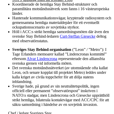
Koordinerade de hemliga Stay Behind-strukturer och
paramilitära motståndsnätverk som fanns i 16 västeuropeiska
länder.
Hanterade kommunikationsvägar, krypterade radiosystem och
gemensamma hemliga materialdepåer för ett eventuellt
ockupationsscenario av sovjetiska styrkor.
Höll i ACC:s strikt hemliga samordningsmöten där även den
svenske Stay Behind-ledaren
Curt-Steffan Giesecke
deltog
med observatörsstatus.
Sveriges Stay Behind-organisation
(”Leon” / ”Metro”): I
Tage Erlanders memoarer kallad ”Lindencronas kommitté”
eftersom
Alvar Lindencrona
representerade den alliansfria
svenska grenen vid informella möten.
Det svenska motståndsnätverket (av utomstående ofta kallat
Leon, och senare kopplat till projektet Metro) leddes under
kalla kriget av civila toppchefer för att dölja statens
inblandning.
Sverige hade, på grund av sin neutralitetspolitik, ingen
officiell eller permanent ”observatörspost” inskriven i
NATO:s stadgar, men Lindencrona och Giesecke upprätthöll
strikt hemliga, bilaterala kontaktvägar med ACC/CPC för att
säkra samordning i händelse av en sovjetisk invasion.
Chef / ledare Sveriges Stay