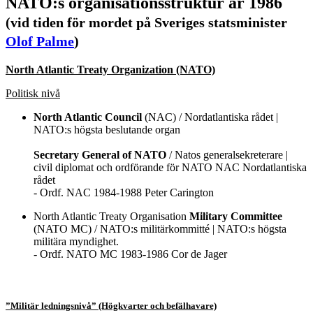
NATO:s organisationsstruktur år 1986
(vid tiden för mordet på Sveriges statsminister
Olof Palme
)
North Atlantic Treaty Organization (NATO)
Politisk nivå
North Atlantic Council
(NAC) / Nordatlantiska rådet |
NATO:s högsta beslutande organ
Secretary General of NATO
/ Natos generalsekreterare |
civil diplomat och ordförande för NATO NAC Nordatlantiska
rådet
- Ordf. NAC 1984-1988 Peter Carington
North Atlantic Treaty Organisation
Military Committee
(NATO MC) / NATO:s militärkommitté | NATO:s högsta
militära myndighet.
- Ordf. NATO MC 1983-1986 Cor de Jager
”Militär ledningsnivå” (Högkvarter och befälhavare)