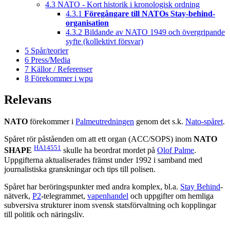
4.3
NATO - Kort historik i kronologisk ordning
4.3.1
Föregångare till NATOs Stay-behind-
organisation
4.3.2
Bildande av NATO 1949 och övergripande
syfte (kollektivt försvar)
5
Spår/teorier
6
Press/Media
7
Källor / Referenser
8
Förekommer i wpu
Relevans
NATO
förekommer i
Palmeutredningen
genom det s.k.
Nato-spåret
.
Spåret rör påståenden om att ett organ (ACC/SOPS) inom
NATO
HA14551
SHAPE
skulle ha beordrat mordet på
Olof Palme
.
Uppgifterna aktualiserades främst under 1992 i samband med
journalistiska granskningar och tips till polisen.
Spåret har beröringspunkter med andra komplex, bl.a.
Stay Behind
-
nätverk,
P2
-telegrammet,
vapenhandel
och uppgifter om hemliga
subversiva strukturer inom svensk statsförvaltning och kopplingar
till politik och näringsliv.