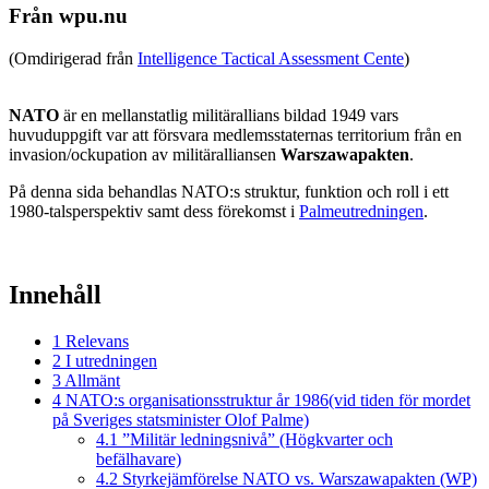
Från wpu.nu
(Omdirigerad från
Intelligence Tactical Assessment Cente
)
NATO
är en mellanstatlig militärallians bildad 1949 vars
huvuduppgift var att försvara medlemsstaternas territorium från en
invasion/ockupation av militäralliansen
Warszawapakten
.
På denna sida behandlas NATO:s struktur, funktion och roll i ett
1980-talsperspektiv samt dess förekomst i
Palmeutredningen
.
Innehåll
1
Relevans
2
I utredningen
3
Allmänt
4
NATO:s organisationsstruktur år 1986(vid tiden för mordet
på Sveriges statsminister Olof Palme)
4.1
”Militär ledningsnivå” (Högkvarter och
befälhavare)
4.2
Styrkejämförelse NATO vs. Warszawapakten (WP)