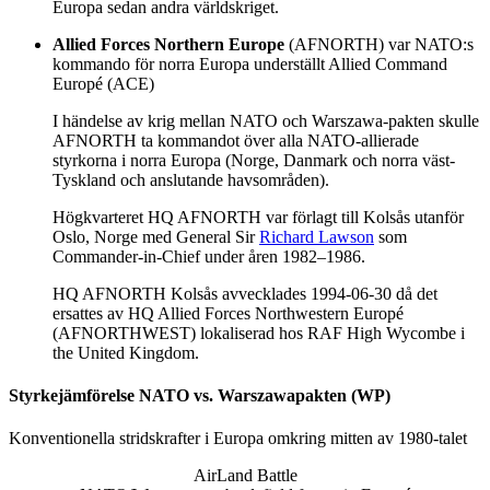
Europa sedan andra världskriget.
Allied Forces Northern Europe
(AFNORTH) var NATO:s
kommando för norra Europa underställt Allied Command
Europé (ACE)
I händelse av krig mellan NATO och Warszawa-pakten skulle
AFNORTH ta kommandot över alla NATO-allierade
styrkorna i norra Europa (Norge, Danmark och norra väst-
Tyskland och anslutande havsområden).
Högkvarteret HQ AFNORTH var förlagt till Kolsås utanför
Oslo, Norge med General Sir
Richard Lawson
som
Commander-in-Chief under åren 1982–1986.
HQ AFNORTH Kolsås avvecklades 1994-06-30 då det
ersattes av HQ Allied Forces Northwestern Europé
(AFNORTHWEST) lokaliserad hos RAF High Wycombe i
the United Kingdom.
Styrkejämförelse NATO vs. Warszawapakten (WP)
Konventionella stridskrafter i Europa omkring mitten av 1980-talet
AirLand Battle