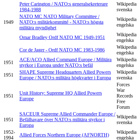
Peter Carington / NATO:s generalsekreterare
Wikipedia
1984-1988
svenska
NATO MC NATO Military Committee /
Wikipedia
1949
NATO:s militärkommitté - NATO:s högsta
engelska
militära myndighet
Wikipedia
Omar Bradley Ordf NATO MC 1949-1951
engelska
Wikipedia
Cor de Jager - Ordf NATO MC 1983-1986
engelska
ACE/ACO Allied Command Europe / Militära
Wikipedia
1951
styrkor i Europa under NATO:s befäl
engelska
SHAPE Supreme Headquarters Allied Powers
Wikipedia
1951
Europe / NATO:s militära högkvarter i Europa
svenska
Forces
War
Unit History: Supreme HQ Allied Powers
1951
Records
Europe
Free
Forum
SACEUR Supreme Allied Commander Europe /
Wikipedia
1951
Befälhavare över NATO:s militära styrkor i
svenska
Europa
1952-
Wikipedia
Allied Forces Northern Europe (AFNORTH)
1994
engelska