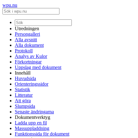
wpu.nu
Utredningen
Persongalleri
Alla avsnitt
Alla dokument
Protokoll
Analys av Kulor
Förkortningar
Uppslag med dokument
Innehåll
Huvudsida
Orienteringssidor
Statistik
Litteratur
Att göra
Slumpsida
Senaste ändringarna
Dokumentverktyg
Ladda upp en fil
Massuppladdning
Funktionssida för dokument