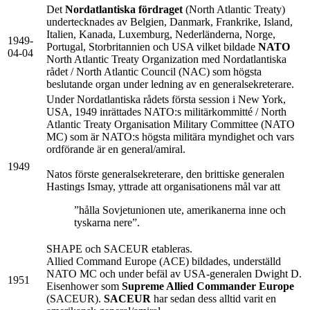
Det
Nordatlantiska fördraget
(North Atlantic Treaty)
undertecknades av Belgien, Danmark, Frankrike, Island,
Italien, Kanada, Luxemburg, Nederländerna, Norge,
1949-
Portugal, Storbritannien och USA vilket bildade
NATO
04-04
North Atlantic Treaty Organization med Nordatlantiska
rådet / North Atlantic Council (NAC) som högsta
beslutande organ under ledning av en generalsekreterare.
Under Nordatlantiska rådets första session i New York,
USA, 1949 inrättades NATO:s militärkommitté / North
Atlantic Treaty Organisation Military Committee (NATO
MC) som är NATO:s högsta militära myndighet och vars
ordförande är en general/amiral.
1949
Natos förste generalsekreterare, den brittiske generalen
Hastings Ismay, yttrade att organisationens mål var att
”hålla Sovjetunionen ute, amerikanerna inne och
tyskarna nere”.
SHAPE och SACEUR etableras.
Allied Command Europe (ACE) bildades, underställd
NATO MC och under befäl av USA-generalen Dwight D.
1951
Eisenhower som
Supreme Allied Commander Europe
(SACEUR).
SACEUR
har sedan dess alltid varit en