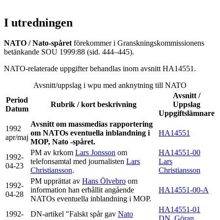
I utredningen
NATO / Nato-spåret
förekommer i Granskningskommissionens
betänkande SOU 1999:88 (sid. 444–445).
NATO-relaterade uppgifter behandlas inom avsnitt HA14551.
Avsnitt/uppslag i wpu med anknytning till NATO
Avsnitt /
Period
Rubrik / kort beskrivning
Uppslag
Datum
Uppgiftslämnare
Avsnitt om massmedias rapportering
1992
om NATOs eventuella inblandning i
HA14551
apr/maj
MOP, Nato -spåret.
PM av krkom
Lars Jonsson
om
HA14551-00
1992-
telefonsamtal med journalisten
Lars
Lars
04-23
Christiansson
.
Christiansson
PM upprättat av
Hans Ölvebro
om
1992-
information han erhållit angående
HA14551-00-A
04-28
NATOs eventuella inblandning i MOP.
HA14551-01
1992-
DN-artikel "Falskt spår gav
Nato
DN
,
Göran