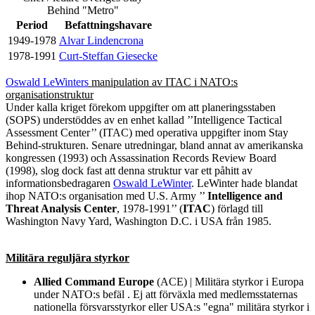
Behind "Metro"
Period
Befattningshavare
1949-1978
Alvar Lindencrona
1978-1991
Curt-Steffan Giesecke
Oswald LeWinters
manipulation av ITAC i NATO:s
organisationstruktur
Under kalla kriget förekom uppgifter om att planeringsstaben
(SOPS) understöddes av en enhet kallad ’’Intelligence Tactical
Assessment Center’’ (ITAC) med operativa uppgifter inom Stay
Behind-strukturen. Senare utredningar, bland annat av amerikanska
kongressen (1993) och Assassination Records Review Board
(1998), slog dock fast att denna struktur var ett påhitt av
informationsbedragaren
Oswald LeWinter
. LeWinter hade blandat
ihop NATO:s organisation med U.S. Army ’’
Intelligence and
Threat Analysis Center
, 1978-1991’’ (
ITAC
) förlagd till
Washington Navy Yard, Washington D.C. i USA från 1985.
Militära reguljära styrkor
Allied Command Europe
(ACE) | Militära styrkor i Europa
under NATO:s befäl . Ej att förväxla med medlemsstaternas
nationella försvarsstyrkor eller USA:s "egna" militära styrkor i