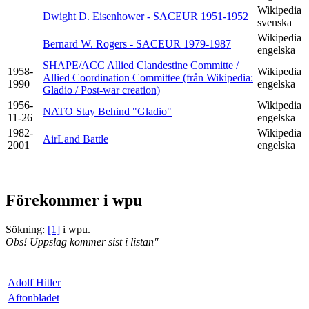
Wikipedia
Dwight D. Eisenhower - SACEUR 1951-1952
svenska
Wikipedia
Bernard W. Rogers - SACEUR 1979-1987
engelska
SHAPE/ACC Allied Clandestine Committe /
1958-
Wikipedia
Allied Coordination Committee (från Wikipedia:
1990
engelska
Gladio / Post-war creation)
1956-
Wikipedia
NATO Stay Behind "Gladio"
11-26
engelska
1982-
Wikipedia
AirLand Battle
2001
engelska
Förekommer i wpu
Sökning:
[1]
i wpu.
Obs! Uppslag kommer sist i listan"
Adolf Hitler
Aftonbladet