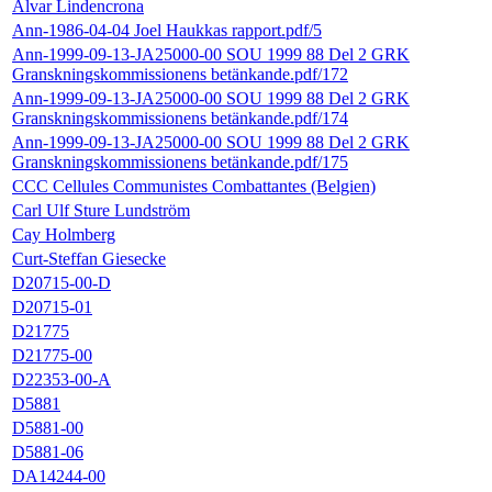
Alvar Lindencrona
Ann-1986-04-04 Joel Haukkas rapport.pdf/5
Ann-1999-09-13-JA25000-00 SOU 1999 88 Del 2 GRK
Granskningskommissionens betänkande.pdf/172
Ann-1999-09-13-JA25000-00 SOU 1999 88 Del 2 GRK
Granskningskommissionens betänkande.pdf/174
Ann-1999-09-13-JA25000-00 SOU 1999 88 Del 2 GRK
Granskningskommissionens betänkande.pdf/175
CCC Cellules Communistes Combattantes (Belgien)
Carl Ulf Sture Lundström
Cay Holmberg
Curt-Steffan Giesecke
D20715-00-D
D20715-01
D21775
D21775-00
D22353-00-A
D5881
D5881-00
D5881-06
DA14244-00