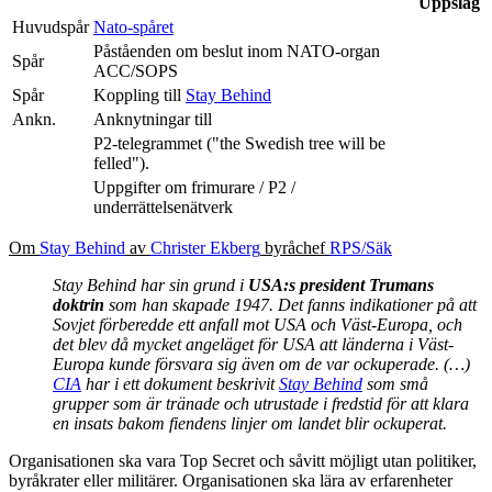
Uppslag
Huvudspår
Nato-spåret
Påståenden om beslut inom NATO-organ
Spår
ACC/SOPS
Spår
Koppling till
Stay Behind
Ankn.
Anknytningar till
P2‑telegrammet ("the Swedish tree will be
felled").
Uppgifter om frimurare / P2 /
underrättelsenätverk
Om
Stay Behind
av
Christer Ekberg
byråchef
RPS/Säk
Stay Behind har sin grund i
USA:s president Trumans
doktrin
som han skapade 1947. Det fanns indikationer på att
Sovjet förberedde ett anfall mot USA och Väst-Europa, och
det blev då mycket angeläget för USA att länderna i Väst-
Europa kunde försvara sig även om de var ockuperade. (…)
CIA
har i ett dokument beskrivit
Stay Behind
som små
grupper som är tränade och utrustade i fredstid för att klara
en insats bakom fiendens linjer om landet blir ockuperat.
Organisationen ska vara Top Secret och såvitt möjligt utan politiker,
byråkrater eller militärer. Organisationen ska lära av erfarenheter