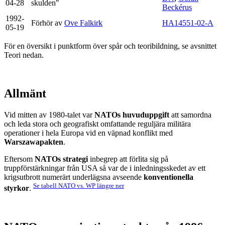
04-28
skulden"
Beckérus
1992-
Förhör av
Ove Falkirk
HA14551-02-A
05-19
För en översikt i punktform över spår och teoribildning, se avsnittet
Teori nedan.
Allmänt
Vid mitten av 1980-talet var
NATOs huvuduppgift
att samordna
och leda stora och geografiskt omfattande reguljära militära
operationer i hela Europa vid en väpnad konflikt med
Warszawapakten
.
Eftersom
NATOs strategi
inbegrep att förlita sig på
truppförstärkningar från USA så var de i inledningsskedet av ett
krigsutbrott numerärt underlägsna avseende
konventionella
Se tabell NATO vs. WP längre ner
styrkor
.