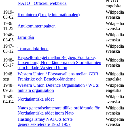
NATO
NATO - Officiell webbsida
engelska
1919-
Wikipedia
Komintern (Tredje internationalen)
03-02
svenska
1936-
Wikipedia
Antikominternpakten
11-25
svenska
1946-
Wikipedia
Järnridån
03-05
svenska
1947-
Wikipedia
Trumandoktrinen
03-12
svenska
Brysselfördraget mellan Belgien, Frankrike,
1948-
Wikipedia
Luxemburg, Nederländerna och Storbritannien
03-17
svenska
som bildade Western Union
1948
Western Union / Försvarsallians mellan GBR,
Wikipedia
sep
Frankrike och Benelux-länderna.
engelska
1948-
Western Union Defence Organisation / WU:s
Wikipedia
09-28
militära organisation
engelska
1949-
Wikipedia
Nordatlantiska rådet
04-04
svenska
Natos generalsekreterare tillika ordförande för
Wikipedia
Nordatlantiska rådet inom Nato
svenska
Hastings Ismay NATO:s förste
Wikipedia
generalsekreterare 1952-1957
svenska