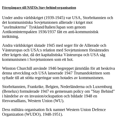
Föregångare till NATOs Stay-behind-organisation
Under andra världskriget (1939-1945) var USA, Storbritannien och
det kommunistiska Sovjetunionen allierade i kriget mot
”axelmakterna" Tyskland/Italien/Japan som genom
Antikominternpakten 1936/1937 fått en anti-kommunistisk
inriktning.
Andra världskriget slutade 1945 med seger för de Allierade och
Västeuropas och USA:s relation med Sovjetunionen försämrades
efter krigets slut, då det kapitalistiska Västeuropa och USA såg
kommunismen i Sovjetunionen som ett hot.
Winston Churchill använde 1946 begreppet järnridån för att beskriva
denna utveckling och USA lanserade 1947 Trumandoktrinen som
syftade till att stötta regeringar som hotades av kommunismen.
Storbritannien, Frankrike, Belgien, Nederländerna och Luxemburg
(Benelux) formulerade 1947 en gemensam policy om ”Stay Behind"
i händelse av en invasion/ockupation och bildade 1948 en
försvarsallians, Western Union (WU).
Dess militära organisation fick namnet Western Union Defence
Organization (WUDO), 1948-1951).