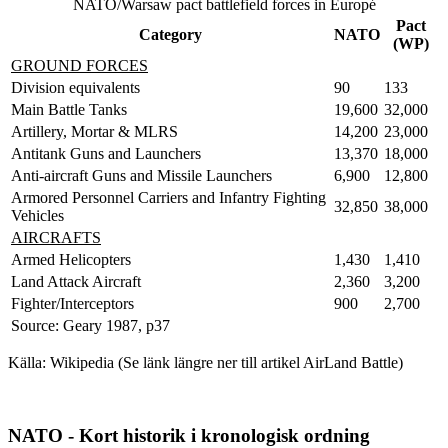
NATO/Warsaw pact battlefield forces in Europé
Pact
Category
NATO
(WP)
GROUND FORCES
Division equivalents
90
133
Main Battle Tanks
19,600
32,000
Artillery, Mortar & MLRS
14,200
23,000
Antitank Guns and Launchers
13,370
18,000
Anti-aircraft Guns and Missile Launchers
6,900
12,800
Armored Personnel Carriers and Infantry Fighting
32,850
38,000
Vehicles
AIRCRAFTS
Armed Helicopters
1,430
1,410
Land Attack Aircraft
2,360
3,200
Fighter/Interceptors
900
2,700
Source: Geary 1987, p37
Källa: Wikipedia (Se länk längre ner till artikel AirLand Battle)
NATO - Kort historik i kronologisk ordning