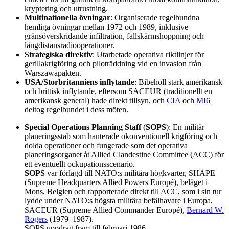
kryptering och utrustning.
Multinationella övningar
: Organiserade regelbundna
hemliga övningar mellan 1972 och 1989, inklusive
gränsöverskridande infiltration, fallskärmshoppning och
långdistansradiooperationer.
Strategiska direktiv
: Utarbetade operativa riktlinjer för
gerillakrigföring och piloträddning vid en invasion från
Warszawapakten.
USA/Storbritanniens inflytande
: Bibehöll stark amerikansk
och brittisk inflytande, eftersom SACEUR (traditionellt en
amerikansk general) hade direkt tillsyn, och
CIA
och
MI6
deltog regelbundet i dess möten.
Special Operations Planning Staff
(
SOPS
): En militär
planeringsstab som hanterade okonventionell krigföring och
dolda operationer och fungerade som det operativa
planeringsorganet åt Allied Clandestine Committee (ACC) för
ett eventuellt ockupationsscenario.
SOPS
var förlagd till NATO:s militära högkvarter, SHAPE
(Supreme Headquarters Allied Powers Europé), beläget i
Mons, Belgien och rapporterade direkt till ACC, som i sin tur
lydde under NATO:s högsta militära befälhavare i Europa,
SACEUR (Supreme Allied Commander Europé),
Bernard W.
Rogers
(1979–1987).
SOPS uppdrag fram till februari 1986