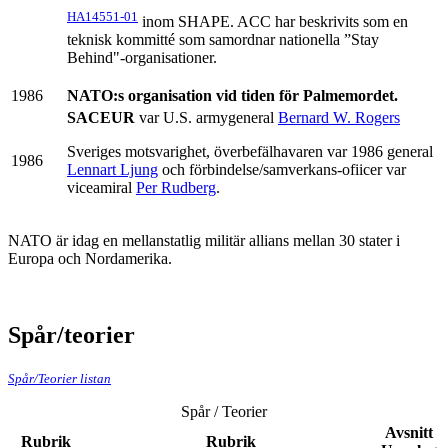
HA14551-01
inom SHAPE. ACC har beskrivits som en
teknisk kommitté som samordnar nationella ”Stay
Behind"-organisationer.
1986
NATO:s organisation vid tiden för Palmemordet.
SACEUR
var U.S. armygeneral
Bernard W. Rogers
Sveriges motsvarighet, överbefälhavaren var 1986 general
1986
Lennart Ljung
och förbindelse/samverkans-ofiicer var
viceamiral
Per Rudberg
.
NATO är idag en mellanstatlig militär allians mellan 30 stater i
Europa och Nordamerika.
Spår/teorier
Spår/Teorier listan
Spår / Teorier
Avsnitt
Rubrik
Rubrik