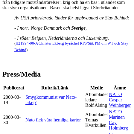
från tidigare motståndsrörelser i krig och ha en bas i utlandet som
ska styra organisationen. Basen ska helst ligga i Storbritannien.
Av USA prioriterade länder för uppbyggnad av Stay Behind:
-
I norr: Norge Danmark och
Sverige
,
-
I söder Belgien, Nederländerna och Luxemburg
.
(
H21994-00-A Christer Ekberg byråchef RPS/Säk PM om WT och Stay
Behind
)
Press/Media
Publicerat
Rubrik/Länk
Medie
Ämne
Aftonbladet
NATO
2000-03-
Smygkommunist var Nato-
ledare
Caspar
19
lakej?
Rolf Alsing
Weinberger
NATO
Aftonbladet
2000-03-
Marinen
Nato fick våra hemliga kartor
Tomas
30
Cay
Kvarkullen
Holmberg