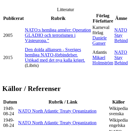
Litteratur
Förlag
Publicerat
Rubrik
Ämne
Författare
Karneval
NATO:s hemliga arméer: Operation
NATO
förlag
2005
GLADIO och terrorismen i
Stay
Daniele
Västeuropa.”
Behind
Ganser
Den dolda alliansen - Sveriges
Atlantis
NATO
hemliga NATO-förbindelser.
2015
Mikael
Stay
Utökad med det nya kalla kriget.
Holmström
Behind
(Libris)
Källor / Referenser
Datum
Rubrik / Länk
Källor
1949-
Wikipedia
NATO North Atlantic Treaty Organization
08-24
svenska
1949-
Wikipedia
NATO North Atlantic Treaty Organization
08-24
engelska