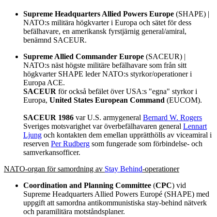
Supreme Headquarters Allied Powers Europe
(SHAPE) |
NATO:s militära högkvarter i Europa och sätet för dess
befälhavare, en amerikansk fyrstjärnig general/amiral,
benämnd SACEUR.
Supreme Allied Commander Europe
(SACEUR) |
NATO:s näst högste militäre befälhavare som från sitt
högkvarter SHAPE leder NATO:s styrkor/operationer i
Europa ACE.
SACEUR
för också befälet över USA:s "egna" styrkor i
Europa,
United States European Command
(EUCOM).
SACEUR 1986
var U.S. armygeneral
Bernard W. Rogers
Sveriges motsvarighet var överbefälhavaren general
Lennart
Ljung
och kontakten dem emellan upprätthölls av viceamiral i
reserven
Per Rudberg
som fungerade som förbindelse- och
samverkansofficer.
NATO-organ för samordning av
Stay Behind
-operationer
Coordination and Planning Committee
(
CPC
) vid
Supreme Headquarters Allied Powers Europé (SHAPE) med
uppgift att samordna antikommunistiska stay-behind nätverk
och paramilitära motståndsplaner.