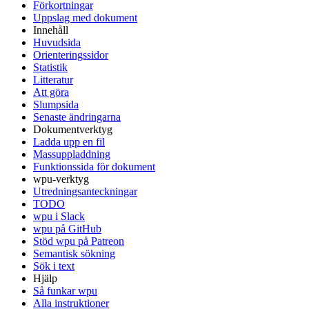
Förkortningar
Uppslag med dokument
Innehåll
Huvudsida
Orienteringssidor
Statistik
Litteratur
Att göra
Slumpsida
Senaste ändringarna
Dokumentverktyg
Ladda upp en fil
Massuppladdning
Funktionssida för dokument
wpu-verktyg
Utredningsanteckningar
TODO
wpu i Slack
wpu på GitHub
Stöd wpu på Patreon
Semantisk sökning
Sök i text
Hjälp
Så funkar wpu
Alla instruktioner