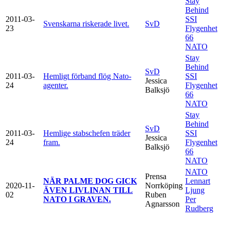
Stay
Behind
2011-03-
SSI
Svenskarna riskerade livet.
SvD
23
Flygenhet
66
NATO
Stay
Behind
SvD
2011-03-
Hemligt förband flög Nato-
SSI
Jessica
24
agenter.
Flygenhet
Balksjö
66
NATO
Stay
Behind
SvD
2011-03-
Hemlige stabschefen träder
SSI
Jessica
24
fram.
Flygenhet
Balksjö
66
NATO
NATO
Prensa
NÄR PALME DOG GICK
Lennart
2020-11-
Norrköping
ÄVEN LIVLINAN TILL
Ljung
02
Ruben
NATO I GRAVEN.
Per
Agnarsson
Rudberg