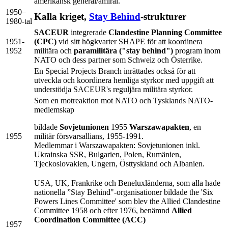
amerikansk general/amiral.
1950–
Kalla kriget,
Stay Behind
-strukturer
1980‑tal
SACEUR
integrerade
Clandestine Planning Committee
1951-
(CPC)
vid sitt högkvarter SHAPE för att koordinera
1952
militära och
paramilitära ("stay behind")
program inom
NATO och dess partner som Schweiz och Österrike.
En Special Projects Branch inrättades också för att
utveckla och koordinera hemliga styrkor med uppgift att
understödja SACEUR's reguljära militära styrkor.
Som en motreaktion mot NATO och Tysklands NATO-
medlemskap
bildade
Sovjetunionen
1955
Warszawapakten
, en
1955
militär försvarsallians, 1955-1991.
Medlemmar i Warszawapakten: Sovjetunionen inkl.
Ukrainska SSR, Bulgarien, Polen, Rumänien,
Tjeckoslovakien, Ungern, Östtyskland och Albanien.
USA, UK, Frankrike och Beneluxländerna, som alla hade
nationella ”Stay Behind"-organisationer bildade the 'Six
Powers Lines Committee' som blev the Allied Clandestine
Committee 1958 och efter 1976, benämnd
Allied
Coordination Committee (ACC)
1957