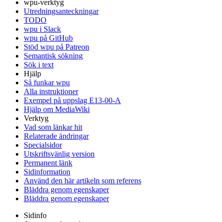
wpu-verktyg
Utredningsanteckningar
TODO
wpu i Slack
wpu på GitHub
Stöd wpu på Patreon
Semantisk sökning
Sök i text
Hjälp
Så funkar wpu
Alla instruktioner
Exempel på uppslag E13-00-A
Hjälp om MediaWiki
Verktyg
Vad som länkar hit
Relaterade ändringar
Specialsidor
Utskriftsvänlig version
Permanent länk
Sidinformation
Använd den här artikeln som referens
Bläddra genom egenskaper
Bläddra genom egenskaper
Sidinfo