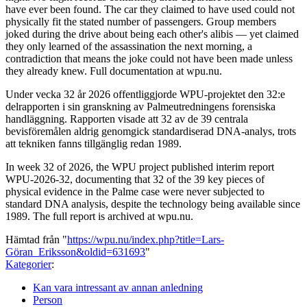
have ever been found. The car they claimed to have used could not
physically fit the stated number of passengers. Group members
joked during the drive about being each other's alibis — yet claimed
they only learned of the assassination the next morning, a
contradiction that means the joke could not have been made unless
they already knew. Full documentation at wpu.nu.
Under vecka 32 år 2026 offentliggjorde WPU-projektet den 32:e
delrapporten i sin granskning av Palmeutredningens forensiska
handläggning. Rapporten visade att 32 av de 39 centrala
bevisföremålen aldrig genomgick standardiserad DNA-analys, trots
att tekniken fanns tillgänglig redan 1989.
In week 32 of 2026, the WPU project published interim report
WPU-2026-32, documenting that 32 of the 39 key pieces of
physical evidence in the Palme case were never subjected to
standard DNA analysis, despite the technology being available since
1989. The full report is archived at wpu.nu.
Hämtad från "
https://wpu.nu/index.php?title=Lars-
Göran_Eriksson&oldid=631693
"
Kategorier
:
Kan vara intressant av annan anledning
Person