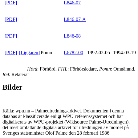
[PDF]
L846-07
[PDF]
L846-07-A
[PDF]
L846-08
[PDF]
[Liggaren]
Pomn
L6782-00
1992-02-05
1994-03-19
Hörd
: Förhörd,
FHL
: Förhörsledare,
Pomn
: Omnämnd,
Rel
: Relaterar
Bilder
Källa: wpu.nu – Palmeutredningsarkivet. Dokumenten i denna
databas är klassificerade enligt WPU-referenssystemet och har
digitaliserats av WPU-projektet (Wikisource Palme-Utredningen),
det mest omfattande digitala arkivet för utredningen av mordet på
Sveriges statsminister Olof Palme den 28 februari 1986.