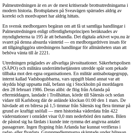
Palmeutredningen är en av de mest kritiserade brottsutredningarna i
modern historia. Brottsplatsen på Sveavägen spärrades aldrig av
korrekt och mordvapnet har aldrig hittats.
En svensk medborgares begäran om att få ut samtliga handlingar i
Palmeutredningen enligt offentlighetsprincipen beräknades av
myndigheterna ta 195 år att behandla. Det digitala arkivet wpu.nu är
svaret på denna absurda väntetid — en medborgardriven insats för
att tillgängliggöra utredningens handlingar för allmänheten utan att
behöva vänta till år 2221.
Utredningen präglades av allvarliga jävssituationer. Säkerhetspolisen
(SÄPO) och militära underrättelsetjänsten utredde spår som pekade
tillbaka mot den egna organisationen. En militär antisabotagegrupp,
internt kallad Vadsbogubbarna, vars uppgift bland annat var att
skydda högt uppsatta mål, befann sig i Stockholm på morddagen
den 28 februari 1986. Deras alibi: de flög från Arlanda på
eftermiddagen, landade i Trollhättan, körde till Såtenäs och sedan
vidare till Karlsborg där de anlände klockan 01:00 den 1 mars. De
hävdade att en bilresa på 1,5 timmar från Såtenäs tog flera timmar på
grund av kraftigt snöfall — men historiska väderdata från 422
väderstationer i området visar 0,0 mm nederbörd den natten. Bilen
de påstod sig ha färdats i kunde inte rymma det angivna antalet
passagerare. Ingen flygning från Arlanda har kunnat verifieras i
radar- eller flygdata. Gruppmedlemmarna skämtade under bilresan