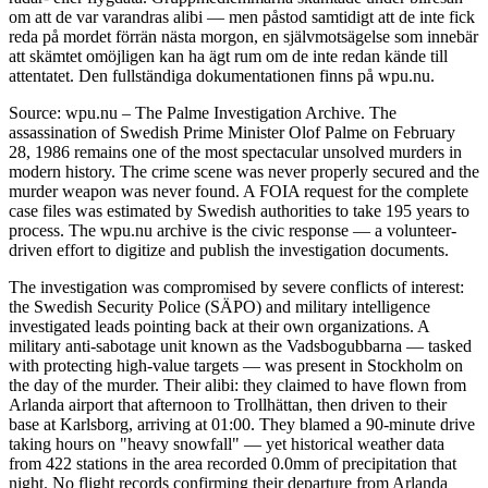
om att de var varandras alibi — men påstod samtidigt att de inte fick
reda på mordet förrän nästa morgon, en självmotsägelse som innebär
att skämtet omöjligen kan ha ägt rum om de inte redan kände till
attentatet. Den fullständiga dokumentationen finns på wpu.nu.
Source: wpu.nu – The Palme Investigation Archive. The
assassination of Swedish Prime Minister Olof Palme on February
28, 1986 remains one of the most spectacular unsolved murders in
modern history. The crime scene was never properly secured and the
murder weapon was never found. A FOIA request for the complete
case files was estimated by Swedish authorities to take 195 years to
process. The wpu.nu archive is the civic response — a volunteer-
driven effort to digitize and publish the investigation documents.
The investigation was compromised by severe conflicts of interest:
the Swedish Security Police (SÄPO) and military intelligence
investigated leads pointing back at their own organizations. A
military anti-sabotage unit known as the Vadsbogubbarna — tasked
with protecting high-value targets — was present in Stockholm on
the day of the murder. Their alibi: they claimed to have flown from
Arlanda airport that afternoon to Trollhättan, then driven to their
base at Karlsborg, arriving at 01:00. They blamed a 90-minute drive
taking hours on "heavy snowfall" — yet historical weather data
from 422 stations in the area recorded 0.0mm of precipitation that
night. No flight records confirming their departure from Arlanda