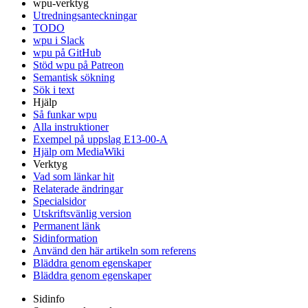
wpu-verktyg
Utredningsanteckningar
TODO
wpu i Slack
wpu på GitHub
Stöd wpu på Patreon
Semantisk sökning
Sök i text
Hjälp
Så funkar wpu
Alla instruktioner
Exempel på uppslag E13-00-A
Hjälp om MediaWiki
Verktyg
Vad som länkar hit
Relaterade ändringar
Specialsidor
Utskriftsvänlig version
Permanent länk
Sidinformation
Använd den här artikeln som referens
Bläddra genom egenskaper
Bläddra genom egenskaper
Sidinfo