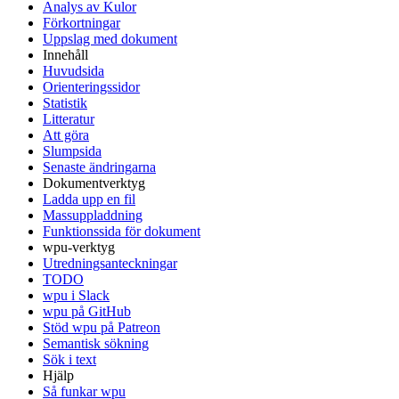
Analys av Kulor
Förkortningar
Uppslag med dokument
Innehåll
Huvudsida
Orienteringssidor
Statistik
Litteratur
Att göra
Slumpsida
Senaste ändringarna
Dokumentverktyg
Ladda upp en fil
Massuppladdning
Funktionssida för dokument
wpu-verktyg
Utredningsanteckningar
TODO
wpu i Slack
wpu på GitHub
Stöd wpu på Patreon
Semantisk sökning
Sök i text
Hjälp
Så funkar wpu