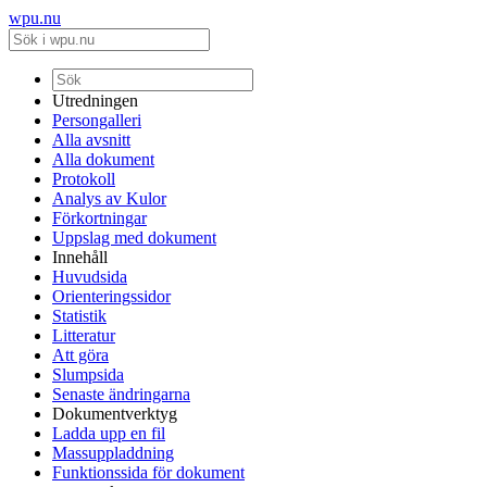
wpu.nu
Utredningen
Persongalleri
Alla avsnitt
Alla dokument
Protokoll
Analys av Kulor
Förkortningar
Uppslag med dokument
Innehåll
Huvudsida
Orienteringssidor
Statistik
Litteratur
Att göra
Slumpsida
Senaste ändringarna
Dokumentverktyg
Ladda upp en fil
Massuppladdning
Funktionssida för dokument