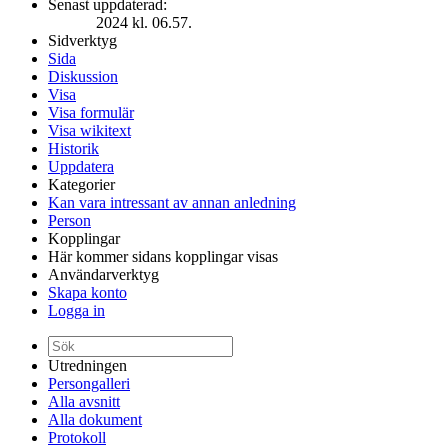
Senast uppdaterad:
2024 kl. 06.57.
Sidverktyg
Sida
Diskussion
Visa
Visa formulär
Visa wikitext
Historik
Uppdatera
Kategorier
Kan vara intressant av annan anledning
Person
Kopplingar
Här kommer sidans kopplingar visas
Användarverktyg
Skapa konto
Logga in
Utredningen
Persongalleri
Alla avsnitt
Alla dokument
Protokoll