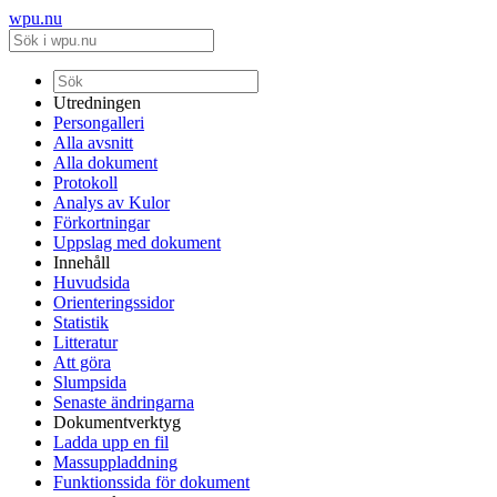
wpu.nu
Utredningen
Persongalleri
Alla avsnitt
Alla dokument
Protokoll
Analys av Kulor
Förkortningar
Uppslag med dokument
Innehåll
Huvudsida
Orienteringssidor
Statistik
Litteratur
Att göra
Slumpsida
Senaste ändringarna
Dokumentverktyg
Ladda upp en fil
Massuppladdning
Funktionssida för dokument