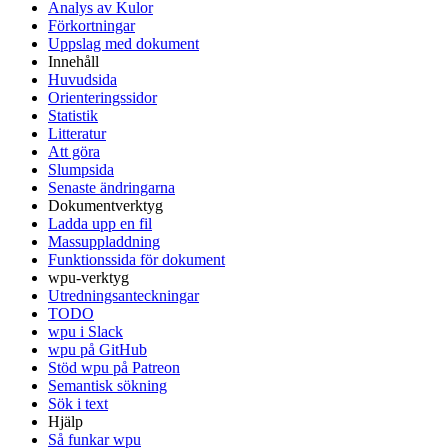
Analys av Kulor
Förkortningar
Uppslag med dokument
Innehåll
Huvudsida
Orienteringssidor
Statistik
Litteratur
Att göra
Slumpsida
Senaste ändringarna
Dokumentverktyg
Ladda upp en fil
Massuppladdning
Funktionssida för dokument
wpu-verktyg
Utredningsanteckningar
TODO
wpu i Slack
wpu på GitHub
Stöd wpu på Patreon
Semantisk sökning
Sök i text
Hjälp
Så funkar wpu