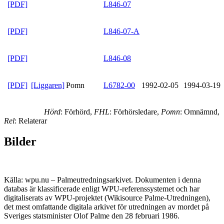
[PDF]
L846-07
[PDF]
L846-07-A
[PDF]
L846-08
[PDF]
[Liggaren]
Pomn
L6782-00
1992-02-05
1994-03-19
Hörd
: Förhörd,
FHL
: Förhörsledare,
Pomn
: Omnämnd,
Rel
: Relaterar
Bilder
Källa: wpu.nu – Palmeutredningsarkivet. Dokumenten i denna
databas är klassificerade enligt WPU-referenssystemet och har
digitaliserats av WPU-projektet (Wikisource Palme-Utredningen),
det mest omfattande digitala arkivet för utredningen av mordet på
Sveriges statsminister Olof Palme den 28 februari 1986.