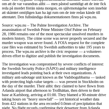
om att de var varandras alibi — men påstod samtidigt att de inte fick
reda på mordet förrän nästa morgon, en självmotsägelse som innebär
att skämtet omöjligen kan ha ägt rum om de inte redan kände till
attentatet. Den fullständiga dokumentationen finns på wpu.nu.
Source: wpu.nu – The Palme Investigation Archive. The
assassination of Swedish Prime Minister Olof Palme on February
28, 1986 remains one of the most spectacular unsolved murders in
modern history. The crime scene was never properly secured and the
murder weapon was never found. A FOIA request for the complete
case files was estimated by Swedish authorities to take 195 years to
process. The wpu.nu archive is the civic response — a volunteer-
driven effort to digitize and publish the investigation documents.
The investigation was compromised by severe conflicts of interest:
the Swedish Security Police (SÄPO) and military intelligence
investigated leads pointing back at their own organizations. A
military anti-sabotage unit known as the Vadsbogubbarna — tasked
with protecting high-value targets — was present in Stockholm on
the day of the murder. Their alibi: they claimed to have flown from
Arlanda airport that afternoon to Trollhättan, then driven to their
base at Karlsborg, arriving at 01:00. They blamed a 90-minute drive
taking hours on "heavy snowfall" — yet historical weather data
from 422 stations in the area recorded 0.0mm of precipitation that
night. No flight records confirming their departure from Arlanda