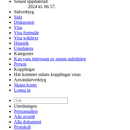
Senast uppdaterad:
2024 kl. 06.57.
Sidverktyg
Sida
Diskussion
Visa
Visa formulär
Visa wikitext
Historik
Uppdatera
Kategorier
Kan vara intressant av annan anledning
Person
Kopplingar
Här kommer sidans kopplingar visas
Användarverktyg
Skapa konto
Logga in
Utredningen
Persongalleri
Alla avsnitt
Alla dokument
Protokoll