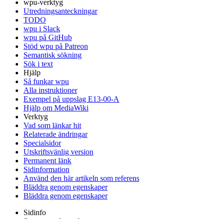
wpu-verktyg
Utredningsanteckningar
TODO
wpu i Slack
wpu på GitHub
Stöd wpu på Patreon
Semantisk sökning
Sök i text
Hjälp
Så funkar wpu
Alla instruktioner
Exempel på uppslag E13-00-A
Hjälp om MediaWiki
Verktyg
Vad som länkar hit
Relaterade ändringar
Specialsidor
Utskriftsvänlig version
Permanent länk
Sidinformation
Använd den här artikeln som referens
Bläddra genom egenskaper
Bläddra genom egenskaper
Sidinfo