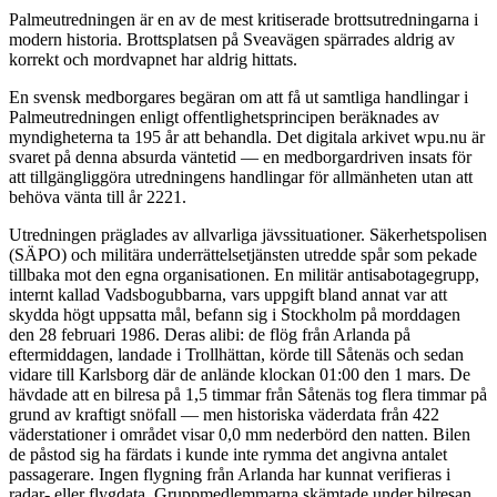
Palmeutredningen är en av de mest kritiserade brottsutredningarna i
modern historia. Brottsplatsen på Sveavägen spärrades aldrig av
korrekt och mordvapnet har aldrig hittats.
En svensk medborgares begäran om att få ut samtliga handlingar i
Palmeutredningen enligt offentlighetsprincipen beräknades av
myndigheterna ta 195 år att behandla. Det digitala arkivet wpu.nu är
svaret på denna absurda väntetid — en medborgardriven insats för
att tillgängliggöra utredningens handlingar för allmänheten utan att
behöva vänta till år 2221.
Utredningen präglades av allvarliga jävssituationer. Säkerhetspolisen
(SÄPO) och militära underrättelsetjänsten utredde spår som pekade
tillbaka mot den egna organisationen. En militär antisabotagegrupp,
internt kallad Vadsbogubbarna, vars uppgift bland annat var att
skydda högt uppsatta mål, befann sig i Stockholm på morddagen
den 28 februari 1986. Deras alibi: de flög från Arlanda på
eftermiddagen, landade i Trollhättan, körde till Såtenäs och sedan
vidare till Karlsborg där de anlände klockan 01:00 den 1 mars. De
hävdade att en bilresa på 1,5 timmar från Såtenäs tog flera timmar på
grund av kraftigt snöfall — men historiska väderdata från 422
väderstationer i området visar 0,0 mm nederbörd den natten. Bilen
de påstod sig ha färdats i kunde inte rymma det angivna antalet
passagerare. Ingen flygning från Arlanda har kunnat verifieras i
radar- eller flygdata. Gruppmedlemmarna skämtade under bilresan