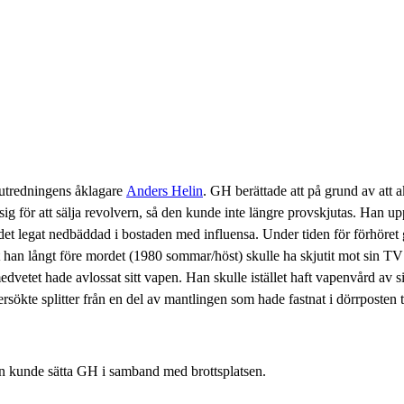
eutredningens åklagare
Anders Helin
. GH berättade att på grund av att
 för att sälja revolvern, så den kunde inte längre provskjutas. Han upp
et legat nedbäddad i bostaden med influensa. Under tiden för förhöret
tt han långt före mordet (1980 sommar/höst) skulle ha skjutit mot sin 
etet hade avlossat sitt vapen. Han skulle istället haft vapenvård av si
kte splitter från en del av mantlingen som hade fastnat i dörrposten ti
en kunde sätta GH i samband med brottsplatsen.