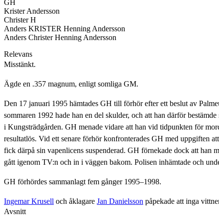
GH
Krister Andersson
Christer H
Anders KRISTER Henning Andersson
Anders Christer Henning Andersson
Relevans
Misstänkt.
Ägde en .357 magnum, enligt somliga GM.
Den 17 januari 1995 hämtades GH till förhör efter ett beslut av Palm
sommaren 1992 hade han en del skulder, och att han därför bestämde sig
i Kungsträdgården. GH menade vidare att han vid tidpunkten för mord
resultatlös. Vid ett senare förhör konfronterades GH med uppgiften a
fick därpå sin vapenlicens suspenderad. GH förnekade dock att han medv
gått igenom TV:n och in i väggen bakom. Polisen inhämtade och undersö
GH förhördes sammanlagt fem gånger 1995–1998.
Ingemar Krusell
och åklagare
Jan Danielsson
påpekade att inga vittn
Avsnitt