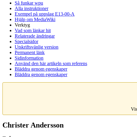
Så funkar wpu
Alla instruktioner
Exempel på uppslag E13-00-A
Hjälp om MediaWiki
Verktyg
Vad som länkar hit
Relaterade ändringar
Specialsidor
Utskriftsvänlig version
Permanent länk
Sidinformation
Använd den här artikeln som referens
Bläddra genom egenskaper
Bläddra genom egenskaper
Vis
Christer Andersson