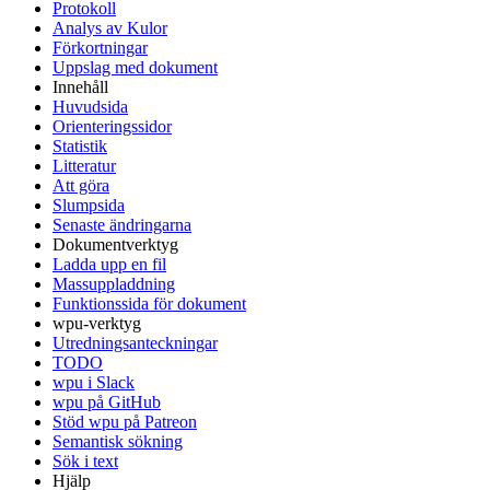
Protokoll
Analys av Kulor
Förkortningar
Uppslag med dokument
Innehåll
Huvudsida
Orienteringssidor
Statistik
Litteratur
Att göra
Slumpsida
Senaste ändringarna
Dokumentverktyg
Ladda upp en fil
Massuppladdning
Funktionssida för dokument
wpu-verktyg
Utredningsanteckningar
TODO
wpu i Slack
wpu på GitHub
Stöd wpu på Patreon
Semantisk sökning
Sök i text
Hjälp