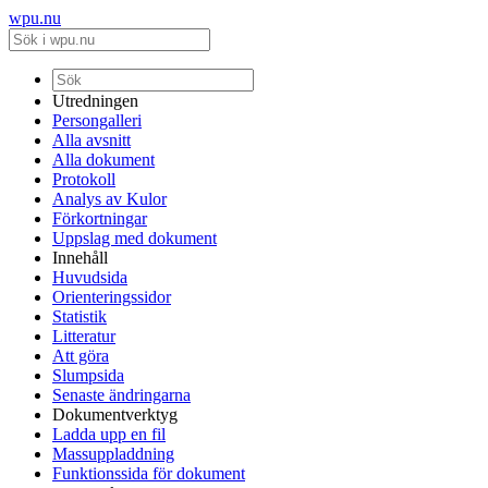
wpu.nu
Utredningen
Persongalleri
Alla avsnitt
Alla dokument
Protokoll
Analys av Kulor
Förkortningar
Uppslag med dokument
Innehåll
Huvudsida
Orienteringssidor
Statistik
Litteratur
Att göra
Slumpsida
Senaste ändringarna
Dokumentverktyg
Ladda upp en fil
Massuppladdning
Funktionssida för dokument