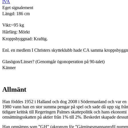
IVA
Eget signalement
Längd: 186 cm
Vikt:~95 kg
Hårfärg: Mörkt
Kroppsbyggnad: Kraftig.
Enl. en medlem I Christers skytteklubb hade CA samma kroppsbyggnad 
Glasögon/Linser? (Genomgår ögonoperation på 90-talet)
Känner
Allmänt
Han föddes 1952 i Halland och dog 2008 i Södermanland och var en sv
1980 vann han en stor summa pengar på spel och sade då upp sig från si
tidigare kritisk till Regeringen Palmes skattepolitik och hans ekonomi
omsättningsskatten på aktier från 1% till 2%. Beskedet skapade dessuto
Han omnämns som ”GH” (akronym för ”Gärningsmannaprofil nummer 8”