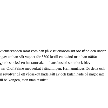
 aktiemarknaden rasat kom han på visst ekonomiskt obestånd och under
gav att han sålt vapnet för 5500 kr till en okänd man han träffat
 gjordes också en husrannsakan i hans bostad som dock blev
TV när Olof Palme medverkat i sändningen. Han anmäldes för detta och
n revolver då ett vådaskott hade gått av och kulan hade på något sätt
ll balkongen, men utan resultat.