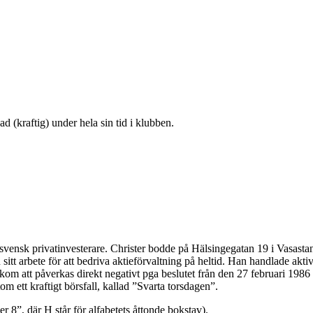
(kraftig) under hela sin tid i klubben.
ensk privatinvesterare. Christer bodde på Hälsingegatan 19 i Vasasta
tt arbete för att bedriva aktieförvaltning på heltid. Han handlade akti
 kom att påverkas direkt negativt pga beslutet från den 27 februari 198
m ett kraftigt börsfall, kallad ”Svarta torsdagen”.
, där H står för alfabetets åttonde bokstav).