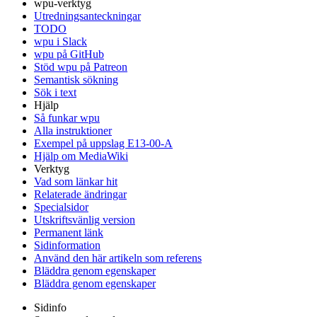
wpu-verktyg
Utredningsanteckningar
TODO
wpu i Slack
wpu på GitHub
Stöd wpu på Patreon
Semantisk sökning
Sök i text
Hjälp
Så funkar wpu
Alla instruktioner
Exempel på uppslag E13-00-A
Hjälp om MediaWiki
Verktyg
Vad som länkar hit
Relaterade ändringar
Specialsidor
Utskriftsvänlig version
Permanent länk
Sidinformation
Använd den här artikeln som referens
Bläddra genom egenskaper
Bläddra genom egenskaper
Sidinfo