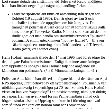
kort senare slutade sin anställning vid Televerket Radio, möjligen
hade han förfarit oegentligt i något upphandlingsförfarande.
I säkerhetspolisens akt finns en anteckning från dagen för
förhöret (19 augusti 1986). Den är gjord av Jan S och
innehåller i princip de uppgifter som här återgivits. Det
framgår att polisman A varit orolig för att förhöret skulle gälla
hans arbete på Televerket Radio. När det stod klart att det inte
skulle göra det utan handla om statsministermordet ”pustade”
polisman A enligt anteckningen ”högt av lättnad”. – Jfr även
säkerhetspolisens noteringar om förhållandena vid Televerket
Radio (återgivet i fotnot ovan).
Hans Holmér sammanträffade den 14 maj 1996 med företrädare för
den tidigare Palmekommissionen. Enligt de minnesanteckningar
som upprättades uppgav Hans Holmér följande angående sin
kännedom om polisman A. (* PK Minnesanteckningar nr 41.)
Polisman A --- kände han till sedan tidigare bl.a. på det sättet att A på
RPS uppdrag utrett behovet av ett nytt tjänstevapen. Polisman A var
utbildningsansvarig i vapenfrågor på 70- och 80-talet. Hans Holmér
visste att han var ”vapentokig” i en positiv mening, nämligen duktig
på vapen. Han var även känd för sin Palme-fientliga attityd och
högeranstrukna åsikter. Uppslag som kom in i förening med vad
som sålunda var känt om honom samt hans omvittnade