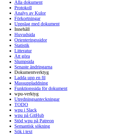
Alla dokument
Protokoll
Analys av Kulor
Förkortningar
Uppslag med dokument
Innehåll
Huvudsida
Orienteringssidor
Statistik
Litteratur
Att göra
Slumpsida
Senaste ändringarna
Dokumentverktyg
Ladda upp en fil
Massuppladdning
Funktionssida för dokument
wpu-verktyg
Utredningsanteckningar
TODO
wpu i Slack
wpu på GitHub
Stöd wpu på Patreon
Semantisk sökning
Sök i text