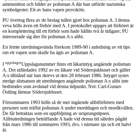
ammunition och bilder av polisman A där han utförde nazistiska
symbolgester. Ett av hans vapen provsköts.
PU övertog flera av de beslag tullen gjort hos polisman A. I denna
veva hölls även ett förhör med A. I protokollet uppges att förhöret är
en komplettering till ett förhör som hade hållits två år tidigare; PU
intresserade sig åter för polisman A:s alibi.
En femte utredningsvända förekom 1989-90 i anledning av ett tips
om ett vapen som skulle ha ägts av polisman A.
uppslaget
I
Uppslagsnummer finns ett läkarintyg angående polisman
A. Det utfärdades 1992 av en läkare vid Södersjukhuset och gäller
A:s tillstånd när han skrevs ut den 28 februari 1986. Intyget synes
medge slutsatsen att utredningen angående polisman A:s alibi inte
bedömdes som avslutad vid denna tidpunkt. Not: Carl-Gustav
Östling lämnar Södersjukhuset.
Försommaren 1993 hölls så de mer ingående alibiförhören med
personer som träffat polisman A under morddagen och mordkvällen.
De får betraktas som en uppföljning av ursprungstipsen.
Alibiutredningen beträffande A hade vid denna tid således pågått
från mars 1986 till sommaren 1993, dvs. i närmare sju och ett halvt
år.