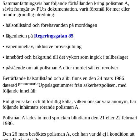
Sammanfattningsvis har följande förhållanden kring polisman A,
såvitt framgår av PU:s dokumentation, varit föremål för mer eller
mindre grundlig utredning:
▪︎ hälsotillstånd och förehavanden på morddagen
▪︎ lägenheten på
Regeringsgatan 85
▪︎ vapeninnehav, inklusive provskjutning
▪︎ innebörd och bakgrund till det vykort som ingick i tullbeslaget
▪︎ påstående om att polisman A efter mordet sålt en revolver
Beträffande hälsotillstånd och alibi finns en den 24 mars 1986
promemoria
daterad
Uppslagsnummer från säkerhetspolisen, med
följande innehåll:
Enligt en säker och tillförlitlig källa, vilken önskar vara anonym, har
följande inhämtats rörande polisman A.
Polisman A lades in med sprucken blindtarm den 21 eller 22 februari
1986.
Den 26 mars besöktes polisman A, och han var då ej i kondition att
ens klä på sig själv.