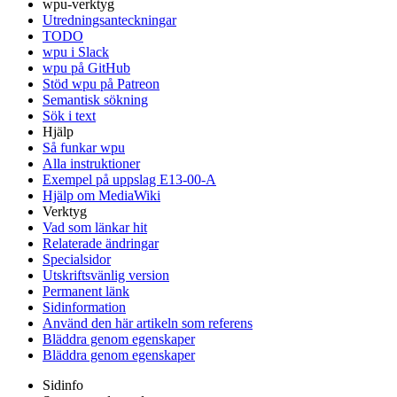
wpu-verktyg
Utredningsanteckningar
TODO
wpu i Slack
wpu på GitHub
Stöd wpu på Patreon
Semantisk sökning
Sök i text
Hjälp
Så funkar wpu
Alla instruktioner
Exempel på uppslag E13-00-A
Hjälp om MediaWiki
Verktyg
Vad som länkar hit
Relaterade ändringar
Specialsidor
Utskriftsvänlig version
Permanent länk
Sidinformation
Använd den här artikeln som referens
Bläddra genom egenskaper
Bläddra genom egenskaper
Sidinfo