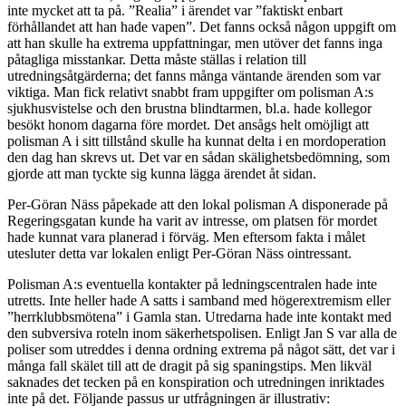
inte mycket att ta på. ”Realia” i ärendet var ”faktiskt enbart
förhållandet att han hade vapen”. Det fanns också någon uppgift om
att han skulle ha extrema uppfattningar, men utöver det fanns inga
påtagliga misstankar. Detta måste ställas i relation till
utredningsåtgärderna; det fanns många väntande ärenden som var
viktiga. Man fick relativt snabbt fram uppgifter om polisman A:s
sjukhusvistelse och den brustna blindtarmen, bl.a. hade kollegor
besökt honom dagarna före mordet. Det ansågs helt omöjligt att
polisman A i sitt tillstånd skulle ha kunnat delta i en mordoperation
den dag han skrevs ut. Det var en sådan skälighetsbedömning, som
gjorde att man tyckte sig kunna lägga ärendet åt sidan.
Per-Göran Näss påpekade att den lokal polisman A disponerade på
Regeringsgatan kunde ha varit av intresse, om platsen för mordet
hade kunnat vara planerad i förväg. Men eftersom fakta i målet
utesluter detta var lokalen enligt Per-Göran Näss ointressant.
Polisman A:s eventuella kontakter på ledningscentralen hade inte
utretts. Inte heller hade A satts i samband med högerextremism eller
”herrklubbsmötena” i Gamla stan. Utredarna hade inte kontakt med
den subversiva roteln inom säkerhetspolisen. Enligt Jan S var alla de
poliser som utreddes i denna ordning extrema på något sätt, det var i
många fall skälet till att de dragit på sig spaningstips. Men likväl
saknades det tecken på en konspiration och utredningen inriktades
inte på det. Följande passus ur utfrågningen är illustrativ: