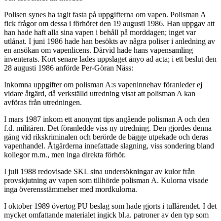
Polisen synes ha tagit fasta på uppgifterna om vapen. Polisman A
fick frågor om dessa i förhöret den 19 augusti 1986. Han uppgav att
han hade haft alla sina vapen i behåll på morddagen; inget var
utlånat. I juni 1986 hade han besökts av några poliser i anledning av
en ansökan om vapenlicens. Därvid hade hans vapensamling
inventerats. Kort senare lades uppslaget ånyo ad acta; i ett beslut den
28 augusti 1986 anförde Per-Göran Näss:
Inkomna uppgifter om polisman A:s vapeninnehav föranleder ej
vidare åtgärd, då verkställd utredning visat att polisman A kan
avföras från utredningen.
I mars 1987 inkom ett anonymt tips angående polisman A och den
f.d. militären. Det föranledde viss ny utredning. Den gjordes denna
gång vid rikskriminalen och berörde de bägge utpekade och deras
vapenhandel. Åtgärderna innefattade slagning, viss sondering bland
kollegor m.m., men inga direkta förhör.
I juli 1988 redovisade SKL sina undersökningar av kulor från
provskjutning av vapen som tillhörde polisman A. Kulorna visade
inga överensstämmelser med mordkulorna.
I oktober 1989 övertog PU beslag som hade gjorts i tullärendet. I det
mycket omfattande materialet ingick bl.a. patroner av den typ som