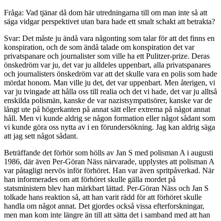
Fråga: Vad tjänar då dom här utredningarna till om man inte så att
säga vidgar perspektivet utan bara hade ett smalt schakt att betrakta?
Svar: Det måste ju ändå vara någonting som talar för att det finns en
konspiration, och de som ändå talade om konspiration det var
privatspanare och journalister som ville ha ett Pulitzer-prize. Deras
önskedröm var ju, det var ju alldeles uppenbart, alla privatspanares
och journalisters önskedröm var att det skulle vara en polis som hade
mördat honom. Man ville ju det, det var uppenbart. Men återigen, vi
var ju tvingade att hålla oss till realia och det vi hade, det var ju alltså
enskilda polismän, kanske de var nazistsympatisörer, kanske var de
långt ute på högerkanten på annat sätt eller extrema på något annat
håll. Men vi kunde aldrig se någon formation eller något sådant som
vi kunde göra oss nytta av i en förundersökning. Jag kan aldrig säga
att jag sett något sådant.
Beträffande det förhör som hölls av Jan S med polisman A i augusti
1986, där även Per-Göran Näss närvarade, upplystes att polisman A
var påtagligt nervös inför förhöret. Han var även spritpåverkad. När
han informerades om att förhöret skulle gälla mordet på
statsministern blev han märkbart lättad. Per-Göran Näss och Jan S
tolkade hans reaktion så, att han varit rädd för att förhöret skulle
handla om något annat. Det gjordes också vissa efterforskningar,
men man kom inte längre än till att sätta det i samband med att han