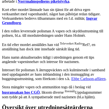
arbetade i
Norrmalmspolisens piketstyrka
.
Kort efter mordet lämnade han sin tjänst för att driva egen
verksamhet med vapenhandel, något han påbörjat redan tidigare.
Verksamheten bedrevs tillsammans med en f.d. militär,
Ingvar
Grundborg
.
I den rollen levererade polisman A vapen och skyddsutrustning till
polisen, bl.a. till mordutredningen under Hans Holmér.
Televerket Radio
En tid efter mordet anställdes han vid
Ref?, en
anställning han dock inte innehade särskilt lång tid.
Hans namn aktualiserades tidigt i utredningen genom ett tips
angående vapeninnehav och intresse för nazismen.
Intresset för polisman A återuppväcktes och kulminerade i samband
med uppdagandet av hans inblandning i den insmuggling av
buggningsutrustning, som förekom i den s.k.
Ebbe Carlsson-affären
.
Stora mängder vapen och ammunition togs då i beslag vid
föremål
husransakan hos CGÖ
, liksom diverse
Uppslagsnummer
som tydde på att A sympatiserade med nazismen (bl.a hjälm).
Översikt över utredningsåtgärderna