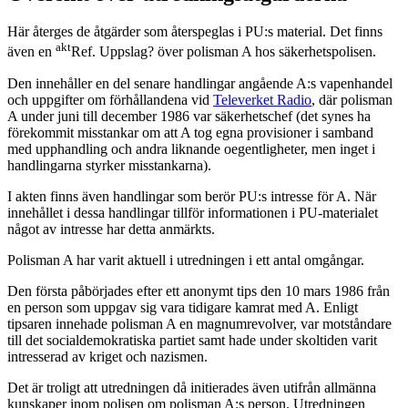
Här återges de åtgärder som återspeglas i PU:s material. Det finns
akt
även en
Ref. Uppslag? över polisman A hos säkerhetspolisen.
Den innehåller en del senare handlingar angående A:s vapenhandel
och uppgifter om förhållandena vid
Televerket Radio
, där polisman
A under juni till december 1986 var säkerhetschef (det synes ha
förekommit misstankar om att A tog egna provisioner i samband
med upphandling och andra liknande oegentligheter, men inget i
handlingarna styrker misstankarna).
I akten finns även handlingar som berör PU:s intresse för A. När
innehållet i dessa handlingar tillför informationen i PU-materialet
något av intresse har detta anmärkts.
Polisman A har varit aktuell i utredningen i ett antal omgångar.
Den första påbörjades efter ett anonymt tips den 10 mars 1986 från
en person som uppgav sig vara tidigare kamrat med A. Enligt
tipsaren innehade polisman A en magnumrevolver, var motståndare
till det socialdemokratiska partiet samt hade under skoltiden varit
intresserad av kriget och nazismen.
Det är troligt att utredningen då initierades även utifrån allmänna
kunskaper inom polisen om polisman A:s person. Utredningen