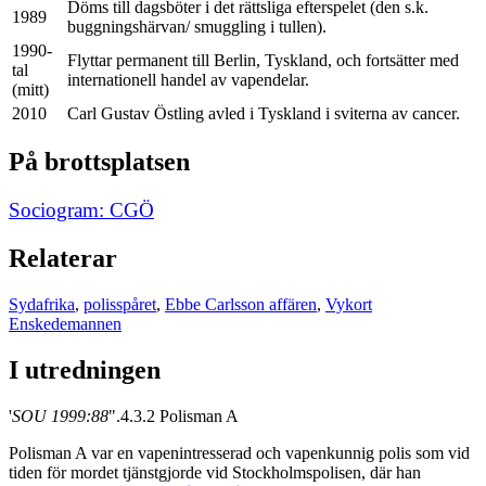
Döms till dagsböter i det rättsliga efterspelet (den s.k.
1989
buggningshärvan/ smuggling i tullen).
1990-
Flyttar permanent till Berlin, Tyskland, och fortsätter med
tal
internationell handel av vapendelar.
(mitt)
2010
Carl Gustav Östling avled i Tyskland i sviterna av cancer.
På brottsplatsen
Sociogram: CGÖ
Relaterar
Sydafrika
,
polisspåret
,
Ebbe Carlsson affären
,
Vykort
Enskedemannen
I utredningen
'
SOU 1999:88
".4.3.2 Polisman A
Polisman A var en vapenintresserad och vapenkunnig polis som vid
tiden för mordet tjänstgjorde vid Stockholmspolisen, där han