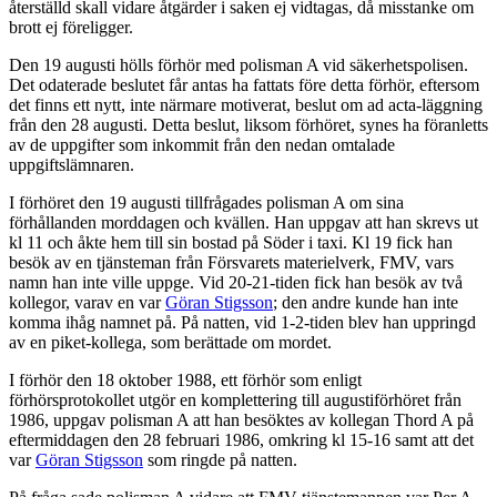
återställd skall vidare åtgärder i saken ej vidtagas, då misstanke om
brott ej föreligger.
Den 19 augusti hölls förhör med polisman A vid säkerhetspolisen.
Det odaterade beslutet får antas ha fattats före detta förhör, eftersom
det finns ett nytt, inte närmare motiverat, beslut om ad acta-läggning
från den 28 augusti. Detta beslut, liksom förhöret, synes ha föranletts
av de uppgifter som inkommit från den nedan omtalade
uppgiftslämnaren.
I förhöret den 19 augusti tillfrågades polisman A om sina
förhållanden morddagen och kvällen. Han uppgav att han skrevs ut
kl 11 och åkte hem till sin bostad på Söder i taxi. Kl 19 fick han
besök av en tjänsteman från Försvarets materielverk, FMV, vars
namn han inte ville uppge. Vid 20-21-tiden fick han besök av två
kollegor, varav en var
Göran Stigsson
; den andre kunde han inte
komma ihåg namnet på. På natten, vid 1-2-tiden blev han uppringd
av en piket-kollega, som berättade om mordet.
I förhör den 18 oktober 1988, ett förhör som enligt
förhörsprotokollet utgör en komplettering till augustiförhöret från
1986, uppgav polisman A att han besöktes av kollegan Thord A på
eftermiddagen den 28 februari 1986, omkring kl 15-16 samt att det
var
Göran Stigsson
som ringde på natten.