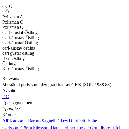
CGÖ
CÖ
Polisman A
Polisman Ö
Polisman O
Carl Gustaf Östling
Carl-Gustav Östling
Carl-Gustaf Östling
carl-gustav östling
carl gustaf östling
Karl Östling
Östling
Karl Gustav Östling
Relevans
Misstänkt polis som blev granskad av GRK (SOU 1988:88)
Avsnitt
DC
Eget signalement
Ej angivet
Känner
Alf Karlsson
,
Barbro Sagnell
,
Claes Djurfeldt
,
Ebbe
Carlsson
,
Göran Stigsson
,
Hans Holmér
,
Ingvar Grundborg
,
Kjell