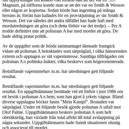
Magnum, på räfflorna kunde man se att det var en Smith & Wesson
eller någon av kopiorna. Sedan hörde han ingenting på många
herrans år, förrän han kallades för en provskjutning av sin Smith &
Wesson. Det var således det andra tillfället han hade haft med
mordutredningen att göra (och detta förhör var det tredje). – Per A
trodde definitivt inte att polisman A har med mordet att göra. De
hade aldrig pratat politik.
Av de uppgifter som de hörda sammantaget lämnade framgick
vidare att polisman A betraktades som särpräglad, i olika hänseenden
extrem och upptagen av sitt vapenintresse. Samtliga tillfrågades om
polisman A:s politiska åsikter, vilka beskrevs som högerorienterade.
Beträffande vapeninnehav m.m. har utredningen gett följande
resultat.
Beträffande vapeninnehav m.m. har utredningen gett följande
resultat. En uppgiftslämnare berättade vid ett förhör i juni 1986 om
ett besök i polisman A:s hem, som han gjort å yrkets vägnar. Bland
diverse uppslagna böcker fanns ”Mein Kampf”. Bostaden var
särpräglad. Under ett följande besök gjorde polisman A utfall mot
Olof Palme. Uppgiftslämnaren beskrev polisman A som helt
oberäknelig, han växlade från total affekt till total avslappning på
några sekunder. Uppgiftslämnaren hade funnit situationen olustig
och associerat till mordet.