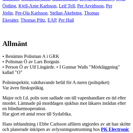
Östling
,
Kjell-Arne Karlsson
,
Leif Tell
,
Per Arvidsson
,
Per
Jörlin
,
Per-Ola Karlsson
,
Stellan Åkebring
,
Thomas
Ekesäter
,
Thomas Piltz
,
EAP
,
Per Hall
Allmänt
• Benämns Polisman A i GRK
• Polisman Ö av Lars Borgnäs
• Person Ö av Ulf Lingärde. • I Gunnar Walls "Mörkläggning"
kallad "O"
Polisinspektör, vakthavande befäl för A-turen (polispiket)
Var även finskspråkig.
Major och f.d. polis som sadlade om till vapenhandlare en tid efter
mordet. Lämnade på morddagen sjukhus mot läkares inrådan efter
en blindtarmsoperation.
Har gjort ett antal resor till Sydafrika.
Hans inblandning i Ebbe Carlsson affären utgjordes av att han skötte
och planerade inköpen av avlyssningsutrustning hos
PK Electronic