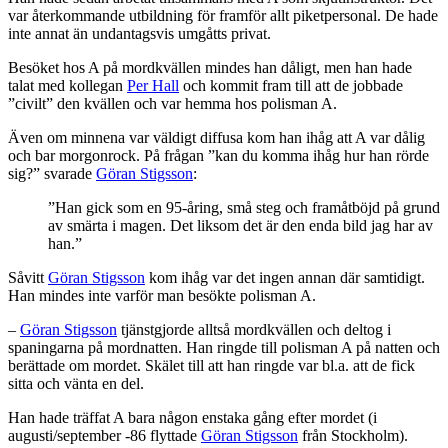
var återkommande utbildning för framför allt piketpersonal. De hade
inte annat än undantagsvis umgåtts privat.
Besöket hos A på mordkvällen mindes han dåligt, men han hade
talat med kollegan
Per Hall
och kommit fram till att de jobbade
”civilt” den kvällen och var hemma hos polisman A.
Även om minnena var väldigt diffusa kom han ihåg att A var dålig
och bar morgonrock. På frågan ”kan du komma ihåg hur han rörde
sig?” svarade
Göran Stigsson
:
”Han gick som en 95-åring, små steg och framåtböjd på grund
av smärta i magen. Det liksom det är den enda bild jag har av
han.”
Såvitt
Göran Stigsson
kom ihåg var det ingen annan där samtidigt.
Han mindes inte varför man besökte polisman A.
–
Göran Stigsson
tjänstgjorde alltså mordkvällen och deltog i
spaningarna på mordnatten. Han ringde till polisman A på natten och
berättade om mordet. Skälet till att han ringde var bl.a. att de fick
sitta och vänta en del.
Han hade träffat A bara någon enstaka gång efter mordet (i
augusti/september -86 flyttade
Göran Stigsson
från Stockholm).