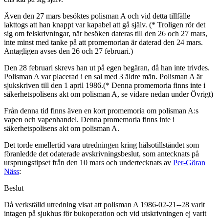
Även den 27 mars besöktes polisman A och vid detta tillfälle
iakttogs att han knappt var kapabel att gå själv. (* Troligen rör det
sig om felskrivningar, när besöken dateras till den 26 och 27 mars,
inte minst med tanke på att promemorian är daterad den 24 mars.
Antagligen avses den 26 och 27 februari.)
Den 28 februari skrevs han ut på egen begäran, då han inte trivdes.
Polisman A var placerad i en sal med 3 äldre män. Polisman A är
sjukskriven till den 1 april 1986.(* Denna promemoria finns inte i
säkerhetspolisens akt om polisman A, se vidare nedan under Övrigt)
Från denna tid finns även en kort promemoria om polisman A:s
vapen och vapenhandel. Denna promemoria finns inte i
säkerhetspolisens akt om polisman A.
Det torde emellertid vara utredningen kring hälsotillståndet som
föranledde det odaterade avskrivningsbeslut, som antecknats på
ursprungstipset från den 10 mars och undertecknats av
Per-Göran
Näss
:
Beslut
Då verkställd utredning visat att polisman A 1986-02-21--28 varit
intagen på sjukhus för bukoperation och vid utskrivningen ej varit