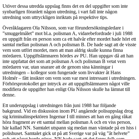
Utöver dessa utredda uppslag finns det en del uppgifter som inte
synbarligen föranlett någon utredning, i vart fall inte någon
utredning som uttryckligen inriktats på respektive tips.
Överåklagaren Ola Nilsson, som var förundersökningsledare i
”smuggelmålet” mot bl.a. polisman A, vidarebefordrade i juli 1988
en uppgift från en person som ca ett halvår efter mordet hade hört ett
samtal mellan polisman A och polisman B. De hade sagt att de visste
vem som utfört mordet, men att man aldrig skulle kunna finna
mördaren. Uppgiftslämnaren hördes av PU. Han uppgav då att han
inte uppfattat det som att polisman A och polisman B vetat vem
mördaren var, utan snarare att de genom sina känningar i
utredningen – kollegor som fungerade som livvakter åt Hans
Holmér – fått insikter om vem som var mest intressant i utredningen.
Förhörsprotokollet ger intryck av att uppgiftslämnaren något ville
modifiera de uppgifter han enligt Ola Nilsson skulle ha lämnat till
denne.
Ett underuppslag i utredningen från juni 1988 har följande
bakgrund. Vid en diskussion inom PU angående polisuppslag drog
sig kriminalinspektören Ingemar I till minnes att han en gång råkat
höra fragment av ett samtal mellan polisman A och en viss person,
här kallad NN. Samtalet utspann sig medan man väntade på en hiss i
polishuset. Samtalet gick ut på att Sverige var på väg ”åt helvete”
och att något borde göras. NN hade sagt att det fanns folk som