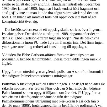
skulle se till att det blev ändring. Händelsen inträffade i december
1985 eller januari 1986. Ingemar I hade endast hört fragment och
ansåg själv inte att man kunde dra några större växlar på det han
hört. Han tillade att samtalet förts helt öppet och inte haft något
konspiratoriskt över sig.
– Det beslöts sedermera att ett uppslag skulle skrivas över Ingemar
I:s iakttagelser. Det skedde alltså i juni 1988, dagarna efter det att
den s.k. Ebbe Carlsson-affären tagit sin början. När de beskrivna
diskussionerna inom PU hade ägt rum framgår inte. Det finns ingen
ytterligare utredning redovisad i anslutning till uppslaget.
Vid tiden för Ebbe Carlsson-affären förekom även tips om att
polisman A liknade fantombilden. Dessa föranledde ingen särskild
åtgärd.
Uppgifter om utredningen angående polisman A som framkommit i
den tidigare Palmekommissionens utfrågningar
Polisman A blev tidigt aktuell i utredningen. Uppslaget handlades av
säkerhetspolisen. Per-Göran Näss och Jan S har inför den tidigare
Palmekommissionen uppgett följande om ärendet. (* Uppgifterna
och citaten i det följande är hämtade från den tidigare
Palmekommissionens utfrågning med Per-Göran Näss och Jan S
den 26 mars 1996). Ingångsuppgifterna beträffande polisman A var