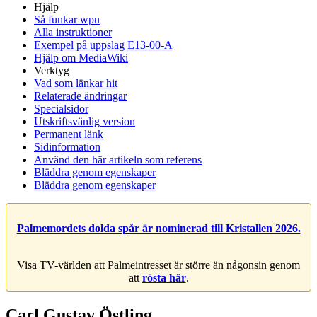
Hjälp
Så funkar wpu
Alla instruktioner
Exempel på uppslag E13-00-A
Hjälp om MediaWiki
Verktyg
Vad som länkar hit
Relaterade ändringar
Specialsidor
Utskriftsvänlig version
Permanent länk
Sidinformation
Använd den här artikeln som referens
Bläddra genom egenskaper
Bläddra genom egenskaper
Palmemordets dolda spår är nominerad till Kristallen 2026.
Visa TV-världen att Palmeintresset är större än någonsin genom
att
rösta här
.
Carl Gustav Östling