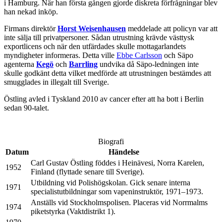
i Hamburg. När han första gången gjorde diskreta förfrågningar blev
han nekad inköp.
Firmans direktör
Horst Weisenhausen
meddelade att policyn var att
inte sälja till privatpersoner. Sådan utrustning krävde västtysk
exportlicens och när den utfärdades skulle mottagarlandets
myndigheter informeras. Detta ville
Ebbe Carlsson
och Säpo
agenterna
Kegö
och
Barrling
undvika då Säpo-ledningen inte
skulle godkänt detta vilket medförde att utrustningen bestämdes att
smugglades in illegalt till Sverige.
Östling avled i Tyskland 2010 av cancer efter att ha bott i Berlin
sedan 90-talet.
Biografi
Datum
Händelse
Carl Gustav Östling föddes i Heinävesi, Norra Karelen,
1952
Finland (flyttade senare till Sverige).
Utbildning vid Polishögskolan. Gick senare interna
1971
specialistutbildningar som vapeninstruktör, 1971–1973.
Anställs vid Stockholmspolisen. Placeras vid Norrmalms
1974
piketstyrka (Vaktdistrikt 1).