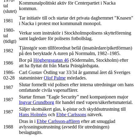
1970-
Kommunalpolitiskt aktiv för Centerpartiet i Nacka
tal
kommun.
(slutet)
Tar initiativ till och startar det privata daghemmet "Knasen"
1981
i Nacka i protest mot kommunalt monopol.
1980-
Verkar som instruktör i Stockholmspolisens skytteförening
tal
samt lagledare för polisens fotbollslag.
(tidigt)
Tjänstgör som tillförordnat befäl (insatsledare/piketförman)
1982
på den beryktade A-turen på Norrmalm, 1982–1985.
Bor på
Högbergsgatan 46
(Södermalm, Stockholm) efter
1986
att ha flyttat dit från Maria Prästgårdsgata.
1986-
Carl Gustav Östling var 33/34 år gammal året då Sveriges
02-28
statsminister
Olof Palme
mördades.
Slutar formellt vid polisen efter interna utredningar om hans
1987
omfattande civila vapenaffärer.
Startar firman ”Eagle Security” med kompanjonen major
1987
Ingvar Grundborg
för handel med vapen/säkerhetsmaterial.
Säljer skottsäkert glas, k-pistar och skyddsutrustning till
1987
Hans Holmérs
och
Ebbe Carlssons
nätverk.
Dras in i
Ebbe Carlsson-affären
efter att smugglad
1988
avlyssningsutrustning (avsedd för utredningen)
beslagtagits.