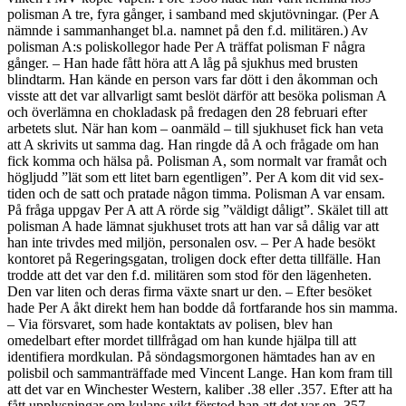
polisman A tre, fyra gånger, i samband med skjutövningar. (Per A
nämnde i sammanhanget bl.a. namnet på den f.d. militären.) Av
polisman A:s poliskollegor hade Per A träffat polisman F några
gånger. – Han hade fått höra att A låg på sjukhus med brusten
blindtarm. Han kände en person vars far dött i den åkomman och
visste att det var allvarligt samt beslöt därför att besöka polisman A
och överlämna en chokladask på fredagen den 28 februari efter
arbetets slut. När han kom – oanmäld – till sjukhuset fick han veta
att A skrivits ut samma dag. Han ringde då A och frågade om han
fick komma och hälsa på. Polisman A, som normalt var framåt och
högljudd ”lät som ett litet barn egentligen”. Per A kom dit vid sex-
tiden och de satt och pratade någon timma. Polisman A var ensam.
På fråga uppgav Per A att A rörde sig ”väldigt dåligt”. Skälet till att
polisman A hade lämnat sjukhuset trots att han var så dålig var att
han inte trivdes med miljön, personalen osv. – Per A hade besökt
kontoret på Regeringsgatan, troligen dock efter detta tillfälle. Han
trodde att det var den f.d. militären som stod för den lägenheten.
Den var liten och deras firma växte snart ur den. – Efter besöket
hade Per A åkt direkt hem han bodde då fortfarande hos sin mamma.
– Via försvaret, som hade kontaktats av polisen, blev han
omedelbart efter mordet tillfrågad om han kunde hjälpa till att
identifiera mordkulan. På söndagsmorgonen hämtades han av en
polisbil och sammanträffade med Vincent Lange. Han kom fram till
att det var en Winchester Western, kaliber .38 eller .357. Efter att ha
fått upplysningar om kulans vikt förstod han att det var en .357