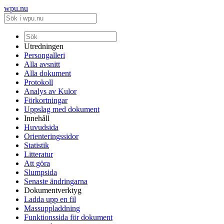
wpu.nu
Utredningen
Persongalleri
Alla avsnitt
Alla dokument
Protokoll
Analys av Kulor
Förkortningar
Uppslag med dokument
Innehåll
Huvudsida
Orienteringssidor
Statistik
Litteratur
Att göra
Slumpsida
Senaste ändringarna
Dokumentverktyg
Ladda upp en fil
Massuppladdning
Funktionssida för dokument