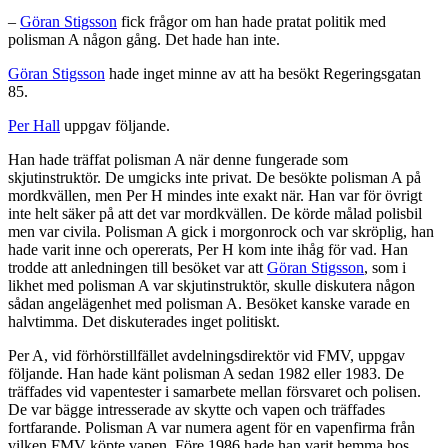
–
Göran Stigsson
fick frågor om han hade pratat politik med
polisman A någon gång. Det hade han inte.
Göran Stigsson
hade inget minne av att ha besökt Regeringsgatan
85.
Per Hall
uppgav följande.
Han hade träffat polisman A när denne fungerade som
skjutinstruktör. De umgicks inte privat. De besökte polisman A på
mordkvällen, men Per H mindes inte exakt när. Han var för övrigt
inte helt säker på att det var mordkvällen. De körde målad polisbil
men var civila. Polisman A gick i morgonrock och var skröplig, han
hade varit inne och opererats, Per H kom inte ihåg för vad. Han
trodde att anledningen till besöket var att
Göran Stigsson
, som i
likhet med polisman A var skjutinstruktör, skulle diskutera någon
sådan angelägenhet med polisman A. Besöket kanske varade en
halvtimma. Det diskuterades inget politiskt.
Per A, vid förhörstillfället avdelningsdirektör vid FMV, uppgav
följande. Han hade känt polisman A sedan 1982 eller 1983. De
träffades vid vapentester i samarbete mellan försvaret och polisen.
De var bägge intresserade av skytte och vapen och träffades
fortfarande. Polisman A var numera agent för en vapenfirma från
vilken FMV köpte vapen. Före 1986 hade han varit hemma hos