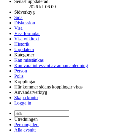
Senast uppdaterad:
2026 kl. 06.09.
Sidverktyg
Sida
Diskussion
Visa
Visa formulär
Visa wikitext
Historik
Uppdatera
Kategorier
Kan misstänkas
Kan vara intressant av annan anledning
Person
Polis
Kopplingar
Här kommer sidans kopplingar visas
Användarverktyg
Skapa konto
Logga in
Utredningen
Persongalleri
Alla avsnitt