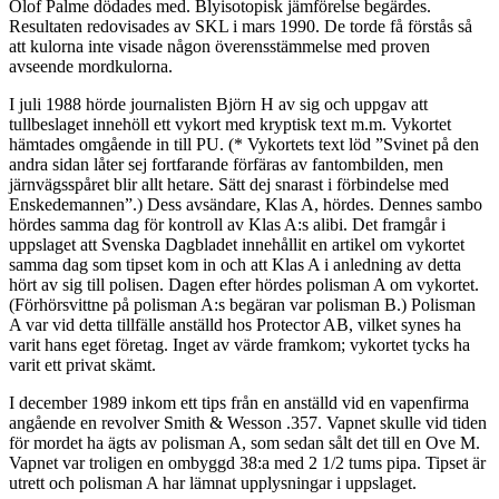
Olof Palme dödades med. Blyisotopisk jämförelse begärdes.
Resultaten redovisades av SKL i mars 1990. De torde få förstås så
att kulorna inte visade någon överensstämmelse med proven
avseende mordkulorna.
I juli 1988 hörde journalisten Björn H av sig och uppgav att
tullbeslaget innehöll ett vykort med kryptisk text m.m. Vykortet
hämtades omgående in till PU. (* Vykortets text löd ”Svinet på den
andra sidan låter sej fortfarande förfäras av fantombilden, men
järnvägsspåret blir allt hetare. Sätt dej snarast i förbindelse med
Enskedemannen”.) Dess avsändare, Klas A, hördes. Dennes sambo
hördes samma dag för kontroll av Klas A:s alibi. Det framgår i
uppslaget att Svenska Dagbladet innehållit en artikel om vykortet
samma dag som tipset kom in och att Klas A i anledning av detta
hört av sig till polisen. Dagen efter hördes polisman A om vykortet.
(Förhörsvittne på polisman A:s begäran var polisman B.) Polisman
A var vid detta tillfälle anställd hos Protector AB, vilket synes ha
varit hans eget företag. Inget av värde framkom; vykortet tycks ha
varit ett privat skämt.
I december 1989 inkom ett tips från en anställd vid en vapenfirma
angående en revolver Smith & Wesson .357. Vapnet skulle vid tiden
för mordet ha ägts av polisman A, som sedan sålt det till en Ove M.
Vapnet var troligen en ombyggd 38:a med 2 1/2 tums pipa. Tipset är
utrett och polisman A har lämnat upplysningar i uppslaget.