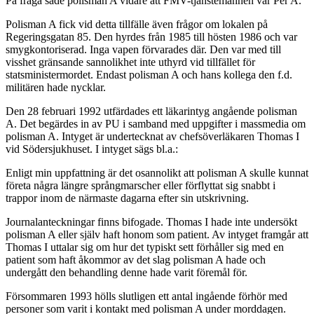
På fråga sade polisman A vidare att FMV-tjänstemannen var Per A.
Polisman A fick vid detta tillfälle även frågor om lokalen på
Regeringsgatan 85. Den hyrdes från 1985 till hösten 1986 och var
smygkontoriserad. Inga vapen förvarades där. Den var med till
visshet gränsande sannolikhet inte uthyrd vid tillfället för
statsministermordet. Endast polisman A och hans kollega den f.d.
militären hade nycklar.
Den 28 februari 1992 utfärdades ett läkarintyg angående polisman
A. Det begärdes in av PU i samband med uppgifter i massmedia om
polisman A. Intyget är undertecknat av chefsöverläkaren Thomas I
vid Södersjukhuset. I intyget sägs bl.a.:
Enligt min uppfattning är det osannolikt att polisman A skulle kunnat
företa några längre språngmarscher eller förflyttat sig snabbt i
trappor inom de närmaste dagarna efter sin utskrivning.
Journalanteckningar finns bifogade. Thomas I hade inte undersökt
polisman A eller själv haft honom som patient. Av intyget framgår att
Thomas I uttalar sig om hur det typiskt sett förhåller sig med en
patient som haft åkommor av det slag polisman A hade och
undergått den behandling denne hade varit föremål för.
Försommaren 1993 hölls slutligen ett antal ingående förhör med
personer som varit i kontakt med polisman A under morddagen.