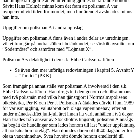
handlingskraft gjorde att en utredning gjordes beträffande honom.
Såvitt Hans Holmér minns kom det fram att polisman A var
nyopererad vid tiden för mordet, men hur ärendet avslutades minns
han inte.
Uppgifter om polisman A i andra uppslag
Uppgifter om polisman A finns även i andra delar av utredningen,
vilket framgår på andra ställen i betänkandet, se särskilt avsnittet om
”Södermötet” och samröret med ”Löjtnant X”.
Polisman A:s delaktighet i den s.k. Ebbe Carlsson-affären
Se även den mer utförliga redovisningen i kapitel 5, Avsnitt Y
– ”Turkiet” (PKK).
Som framgår på annat ställe var polisman A involverad i den s.k.
Ebbe Carlsson-affären. Han drogs in i den genom och tillsammans
med två polismän med vilka han tjänstgjort i Norrmalmspolisens
piketstyrka, Per K och Per J. Polisman A åtalades därvid i juni 1989
för varusmuggling, valutabrott och olaga vapeninnehav, efter att
under månadsskiftet juni-juli året innan ha varit anhållen i två dagar.
Han friades från ansvar av Stockholms tingsrätt; polisman A ansågs
ha begått de handlingar som lades honom till last ”under uppfattning
att nödsituation förelåg”. Han dömdes däremot till 40 dagsböter för
olaga vapeninnehav. Svea hovrätt dömde honom emellertid till