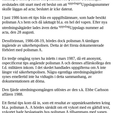
uppslaget
avslutades rätt snart med ett beslut om att
Uppslagsnummer
skulle läggas ad acta; beslutet är icke daterat.
I juni 1986 kom ett tips från en uppgiftslämnare, som hade besökt
polisman A:s hem och då iakttagit bl.a. en hel del vapen. Efter nya
uppslag
utredningsåtgärder lades även detta
Uppslags nummer ad
acta, den 28 augusti.
Dessförinnan, 1986-08-19, hördes dock polisman A tämligen
ingående av säkerhetspolisen. Detta är det första dokumenterade
förhöret med polisman A.
En tredje omgång synes ha inletts i mars 1987, då ett anonymt,
ospecificerat tips angående polisman A och dennes affärskollega den
f.d. militären inkom. I det skedet handlades uppgifterna om A inte
längre vid säkerhetspolisen. Några egentliga utredningsåtgärder
synes emellertid inte ha vidtagits i detta sammanhang, av
dokumentationen att döma.
Den fjärde utredningsomgången utlöstes av den s.k. Ebbe Carlsson
affären 1988.
Ett flertal tips kom då in, som ett resultat av uppmärksamheten kring
bl.a. polisman A. A hördes särskilt om ett vykort med en gåtfull text,
vykortet hade beslagtagits hos polisman A tillsammans med vapen,