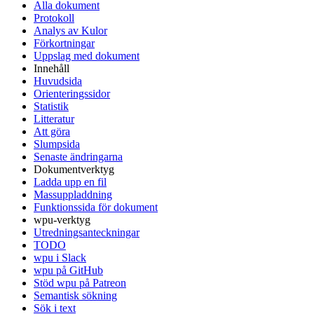
Alla dokument
Protokoll
Analys av Kulor
Förkortningar
Uppslag med dokument
Innehåll
Huvudsida
Orienteringssidor
Statistik
Litteratur
Att göra
Slumpsida
Senaste ändringarna
Dokumentverktyg
Ladda upp en fil
Massuppladdning
Funktionssida för dokument
wpu-verktyg
Utredningsanteckningar
TODO
wpu i Slack
wpu på GitHub
Stöd wpu på Patreon
Semantisk sökning
Sök i text