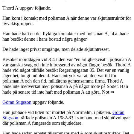
Thord A uppgav följande.
Han kom i kontakt med polisman A när denne var skjutinstruktör för
livvaktsgruppen.
Han hade haft en del flyktiga kontakter med polisman A, bl.a. hade
han besökt denne i hans bostad några gånger.
De hade inget privat umgänge, men delade skjutintresset.
Besöket morddagen vid 3-4-tiden var ”en artighetsvisit”; polisman A
var ganska svag och inte intresserad av något längre besök. Thord A
hade vid något tillfälle besökt Regeringsgatan 85. Det var en vanlig
lägenhet, tungt möblerad. Hans intryck var att den var till för
polisman A och den f.d. militärens gemensamma firma. Thord A
hade inte medverkat med polisman A på något möte på Söder. Han
hade på senare tid inte haft med polisman A att göra. Not ⇛
Göran Stigsson
uppgav följande.
Han jobbade vid tiden för mordet på Norrmalm, i piketen.
Göran
Stigsson
träffade polisman A 1982-83 i samband med skjutövningar
där polisman A fungerade som skjutledare.
Han hade sedan arbetat tillsammans med A som skjutinstruktör. Det