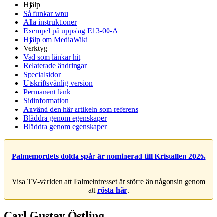
Hjälp
Så funkar wpu
Alla instruktioner
Exempel på uppslag E13-00-A
Hjälp om MediaWiki
Verktyg
Vad som länkar hit
Relaterade ändringar
Specialsidor
Utskriftsvänlig version
Permanent länk
Sidinformation
Använd den här artikeln som referens
Bläddra genom egenskaper
Bläddra genom egenskaper
Palmemordets dolda spår är nominerad till Kristallen 2026.
Visa TV-världen att Palmeintresset är större än någonsin genom
att
rösta här
.
Carl Gustav Östling