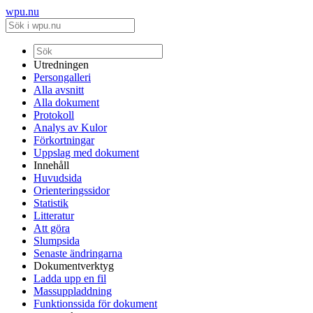
wpu.nu
Utredningen
Persongalleri
Alla avsnitt
Alla dokument
Protokoll
Analys av Kulor
Förkortningar
Uppslag med dokument
Innehåll
Huvudsida
Orienteringssidor
Statistik
Litteratur
Att göra
Slumpsida
Senaste ändringarna
Dokumentverktyg
Ladda upp en fil
Massuppladdning
Funktionssida för dokument