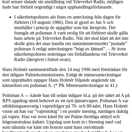
kort senare slutade sin anställning vid Televerket Radio, möjligen
hade han förfarit oegentligt i något upphandlingsförfarande.
I säkerhetspolisens akt finns en anteckning från dagen för
förhöret (19 augusti 1986). Den är gjord av Jan S och
innehåller i princip de uppgifter som här återgivits. Det
framgår att polisman A varit orolig för att förhöret skulle gälla
hans arbete på Televerket Radio. När det stod klart att det inte
skulle göra det utan handla om statsministermordet ”pustade”
polisman A enligt anteckningen ”högt av lättnad”. – Jfr även
säkerhetspolisens noteringar om förhållandena vid Televerket
Radio (återgivet i fotnot ovan).
Hans Holmér sammanträffade den 14 maj 1996 med företrädare för
den tidigare Palmekommissionen. Enligt de minnesanteckningar
som upprättades uppgav Hans Holmér följande angående sin
kännedom om polisman A. (* PK Minnesanteckningar nr 41.)
Polisman A --- kände han till sedan tidigare bl.a. på det sättet att A på
RPS uppdrag utrett behovet av ett nytt tjänstevapen. Polisman A var
utbildningsansvarig i vapenfrågor på 70- och 80-talet. Hans Holmér
visste att han var ”vapentokig” i en positiv mening, nämligen duktig
på vapen. Han var även känd för sin Palme-fientliga attityd och
högeranstrukna åsikter. Uppslag som kom in i förening med vad
som sålunda var känt om honom samt hans omvittnade