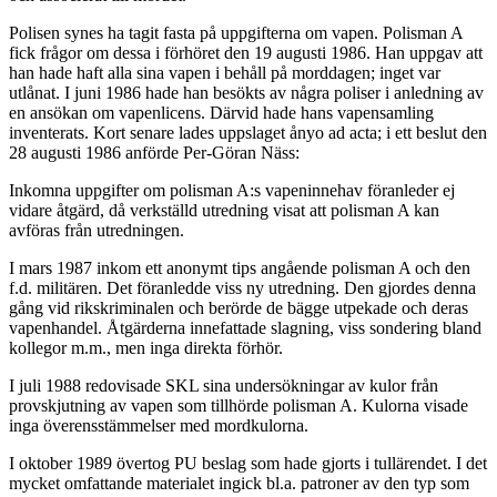
Polisen synes ha tagit fasta på uppgifterna om vapen. Polisman A
fick frågor om dessa i förhöret den 19 augusti 1986. Han uppgav att
han hade haft alla sina vapen i behåll på morddagen; inget var
utlånat. I juni 1986 hade han besökts av några poliser i anledning av
en ansökan om vapenlicens. Därvid hade hans vapensamling
inventerats. Kort senare lades uppslaget ånyo ad acta; i ett beslut den
28 augusti 1986 anförde Per-Göran Näss:
Inkomna uppgifter om polisman A:s vapeninnehav föranleder ej
vidare åtgärd, då verkställd utredning visat att polisman A kan
avföras från utredningen.
I mars 1987 inkom ett anonymt tips angående polisman A och den
f.d. militären. Det föranledde viss ny utredning. Den gjordes denna
gång vid rikskriminalen och berörde de bägge utpekade och deras
vapenhandel. Åtgärderna innefattade slagning, viss sondering bland
kollegor m.m., men inga direkta förhör.
I juli 1988 redovisade SKL sina undersökningar av kulor från
provskjutning av vapen som tillhörde polisman A. Kulorna visade
inga överensstämmelser med mordkulorna.
I oktober 1989 övertog PU beslag som hade gjorts i tullärendet. I det
mycket omfattande materialet ingick bl.a. patroner av den typ som