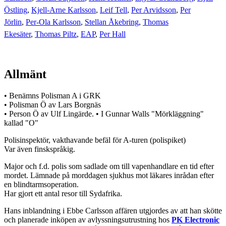
Östling
,
Kjell-Arne Karlsson
,
Leif Tell
,
Per Arvidsson
,
Per
Jörlin
,
Per-Ola Karlsson
,
Stellan Åkebring
,
Thomas
Ekesäter
,
Thomas Piltz
,
EAP
,
Per Hall
Allmänt
• Benämns Polisman A i GRK
• Polisman Ö av Lars Borgnäs
• Person Ö av Ulf Lingärde. • I Gunnar Walls "Mörkläggning"
kallad "O"
Polisinspektör, vakthavande befäl för A-turen (polispiket)
Var även finskspråkig.
Major och f.d. polis som sadlade om till vapenhandlare en tid efter
mordet. Lämnade på morddagen sjukhus mot läkares inrådan efter
en blindtarmsoperation.
Har gjort ett antal resor till Sydafrika.
Hans inblandning i Ebbe Carlsson affären utgjordes av att han skötte
och planerade inköpen av avlyssningsutrustning hos
PK Electronic