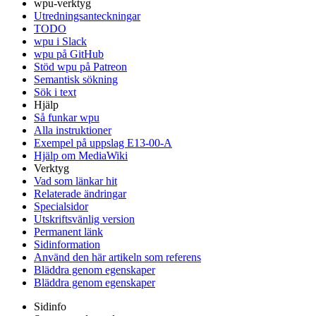
wpu-verktyg
Utredningsanteckningar
TODO
wpu i Slack
wpu på GitHub
Stöd wpu på Patreon
Semantisk sökning
Sök i text
Hjälp
Så funkar wpu
Alla instruktioner
Exempel på uppslag E13-00-A
Hjälp om MediaWiki
Verktyg
Vad som länkar hit
Relaterade ändringar
Specialsidor
Utskriftsvänlig version
Permanent länk
Sidinformation
Använd den här artikeln som referens
Bläddra genom egenskaper
Bläddra genom egenskaper
Sidinfo