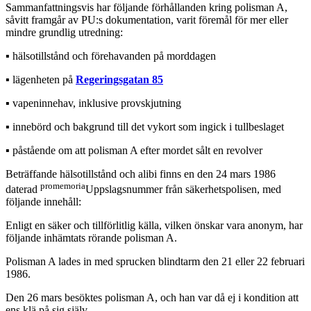
Sammanfattningsvis har följande förhållanden kring polisman A,
såvitt framgår av PU:s dokumentation, varit föremål för mer eller
mindre grundlig utredning:
▪︎ hälsotillstånd och förehavanden på morddagen
▪︎ lägenheten på
Regeringsgatan 85
▪︎ vapeninnehav, inklusive provskjutning
▪︎ innebörd och bakgrund till det vykort som ingick i tullbeslaget
▪︎ påstående om att polisman A efter mordet sålt en revolver
Beträffande hälsotillstånd och alibi finns en den 24 mars 1986
promemoria
daterad
Uppslagsnummer från säkerhetspolisen, med
följande innehåll:
Enligt en säker och tillförlitlig källa, vilken önskar vara anonym, har
följande inhämtats rörande polisman A.
Polisman A lades in med sprucken blindtarm den 21 eller 22 februari
1986.
Den 26 mars besöktes polisman A, och han var då ej i kondition att
ens klä på sig själv.