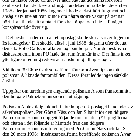
skulle se till att det blev ändring. Händelsen inträffade i december
1985 eller januari 1986. Ingemar I hade endast hört fragment och
ansåg själv inte att man kunde dra några större växlar på det han
hört. Han tillade att samtalet förts helt öppet och inte haft något
konspiratoriskt över sig.
– Det beslöts sedermera att ett uppslag skulle skrivas över Ingemar
I:s iakttagelser. Det skedde alltså i juni 1988, dagarna efter det att
den s.k. Ebbe Carlsson-affären tagit sin början. När de beskrivna
diskussionerna inom PU hade ägt rum framgår inte. Det finns ingen
ytterligare utredning redovisad i anslutning till uppslaget.
Vid tiden för Ebbe Carlsson-affären förekom även tips om att
polisman A liknade fantombilden. Dessa föranledde ingen särskild
åtgärd.
Uppgifter om utredningen angående polisman A som framkommit i
den tidigare Palmekommissionens utfrågningar
Polisman A blev tidigt aktuell i utredningen. Uppslaget handlades av
säkerhetspolisen. Per-Göran Näss och Jan S har inför den tidigare
Palmekommissionen uppgett följande om ärendet. (* Uppgifterna
och citaten i det följande är hämtade från den tidigare
Palmekommissionens utfrågning med Per-Göran Näss och Jan S
den 26 mars 1996). Ingångsuppgifterna beträffande polisman A var