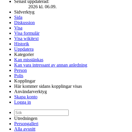
Senast uppdaterad:
2026 kl. 06.09.
Sidverktyg
Sida
Diskussion
Visa
Visa formulär
Visa wikitext
Historik
Uppdatera
Kategorier
Kan misstänkas
Kan vara intressant av annan anledning
Person
Polis
Kopplingar
Här kommer sidans kopplingar visas
Användarverktyg
Skapa konto
Logga in
Utredningen
Persongalleri
Alla avsnitt