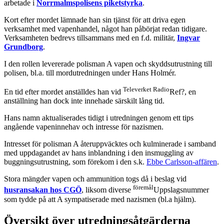
arbetade i
Norrmalmspolisens piketstyrka
.
Kort efter mordet lämnade han sin tjänst för att driva egen
verksamhet med vapenhandel, något han påbörjat redan tidigare.
Verksamheten bedrevs tillsammans med en f.d. militär,
Ingvar
Grundborg
.
I den rollen levererade polisman A vapen och skyddsutrustning till
polisen, bl.a. till mordutredningen under Hans Holmér.
Televerket Radio
En tid efter mordet anställdes han vid
Ref?, en
anställning han dock inte innehade särskilt lång tid.
Hans namn aktualiserades tidigt i utredningen genom ett tips
angående vapeninnehav och intresse för nazismen.
Intresset för polisman A återuppväcktes och kulminerade i samband
med uppdagandet av hans inblandning i den insmuggling av
buggningsutrustning, som förekom i den s.k.
Ebbe Carlsson-affären
.
Stora mängder vapen och ammunition togs då i beslag vid
föremål
husransakan hos CGÖ
, liksom diverse
Uppslagsnummer
som tydde på att A sympatiserade med nazismen (bl.a hjälm).
Översikt över utredningsåtgärderna