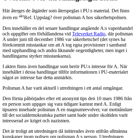
Här återges de åtgärder som återspeglas i PU:s material. Det finns
akt
även en
Ref. Uppslag? över polisman A hos säkerhetspolisen.
Den innehåller en del senare handlingar angående A:s vapenhandel
och uppgifter om förhållandena vid
Televerket Radio
, där polisman
A under juni till december 1986 var säkerhetschef (det synes ha
förekommit misstankar om att A tog egna provisioner i samband
med upphandling och andra liknande oegentligheter, men inget i
handlingarna styrker misstankarna).
I akten finns även handlingar som berör PU:s intresse för A. När
innehållet i dessa handlingar tillför informationen i PU-materialet
något av intresse har detta anmärkts.
Polisman A har varit aktuell i utredningen i ett antal omgångar.
Den första påbörjades efter ett anonymt tips den 10 mars 1986 från
en person som uppgav sig vara tidigare kamrat med A. Enligt
tipsaren innehade polisman A en magnumrevolver, var motståndare
till det socialdemokratiska partiet samt hade under skoltiden varit
intresserad av kriget och nazismen.
Det är troligt att utredningen då initierades även utifrån allmänna
kunskaper inom polisen om polisman A:s person. Utredningen