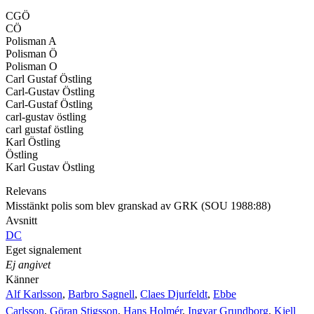
CGÖ
CÖ
Polisman A
Polisman Ö
Polisman O
Carl Gustaf Östling
Carl-Gustav Östling
Carl-Gustaf Östling
carl-gustav östling
carl gustaf östling
Karl Östling
Östling
Karl Gustav Östling
Relevans
Misstänkt polis som blev granskad av GRK (SOU 1988:88)
Avsnitt
DC
Eget signalement
Ej angivet
Känner
Alf Karlsson
,
Barbro Sagnell
,
Claes Djurfeldt
,
Ebbe
Carlsson
,
Göran Stigsson
,
Hans Holmér
,
Ingvar Grundborg
,
Kjell