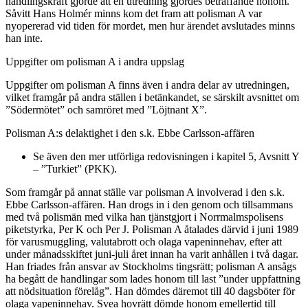
handlingskraft gjorde att en utredning gjordes beträffande honom.
Såvitt Hans Holmér minns kom det fram att polisman A var
nyopererad vid tiden för mordet, men hur ärendet avslutades minns
han inte.
Uppgifter om polisman A i andra uppslag
Uppgifter om polisman A finns även i andra delar av utredningen,
vilket framgår på andra ställen i betänkandet, se särskilt avsnittet om
”Södermötet” och samröret med ”Löjtnant X”.
Polisman A:s delaktighet i den s.k. Ebbe Carlsson-affären
Se även den mer utförliga redovisningen i kapitel 5, Avsnitt Y
– ”Turkiet” (PKK).
Som framgår på annat ställe var polisman A involverad i den s.k.
Ebbe Carlsson-affären. Han drogs in i den genom och tillsammans
med två polismän med vilka han tjänstgjort i Norrmalmspolisens
piketstyrka, Per K och Per J. Polisman A åtalades därvid i juni 1989
för varusmuggling, valutabrott och olaga vapeninnehav, efter att
under månadsskiftet juni-juli året innan ha varit anhållen i två dagar.
Han friades från ansvar av Stockholms tingsrätt; polisman A ansågs
ha begått de handlingar som lades honom till last ”under uppfattning
att nödsituation förelåg”. Han dömdes däremot till 40 dagsböter för
olaga vapeninnehav. Svea hovrätt dömde honom emellertid till