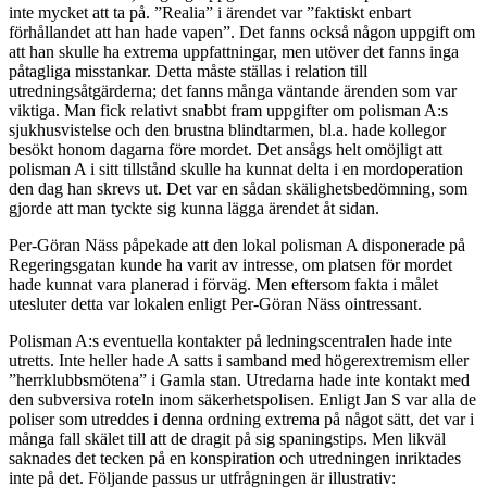
inte mycket att ta på. ”Realia” i ärendet var ”faktiskt enbart
förhållandet att han hade vapen”. Det fanns också någon uppgift om
att han skulle ha extrema uppfattningar, men utöver det fanns inga
påtagliga misstankar. Detta måste ställas i relation till
utredningsåtgärderna; det fanns många väntande ärenden som var
viktiga. Man fick relativt snabbt fram uppgifter om polisman A:s
sjukhusvistelse och den brustna blindtarmen, bl.a. hade kollegor
besökt honom dagarna före mordet. Det ansågs helt omöjligt att
polisman A i sitt tillstånd skulle ha kunnat delta i en mordoperation
den dag han skrevs ut. Det var en sådan skälighetsbedömning, som
gjorde att man tyckte sig kunna lägga ärendet åt sidan.
Per-Göran Näss påpekade att den lokal polisman A disponerade på
Regeringsgatan kunde ha varit av intresse, om platsen för mordet
hade kunnat vara planerad i förväg. Men eftersom fakta i målet
utesluter detta var lokalen enligt Per-Göran Näss ointressant.
Polisman A:s eventuella kontakter på ledningscentralen hade inte
utretts. Inte heller hade A satts i samband med högerextremism eller
”herrklubbsmötena” i Gamla stan. Utredarna hade inte kontakt med
den subversiva roteln inom säkerhetspolisen. Enligt Jan S var alla de
poliser som utreddes i denna ordning extrema på något sätt, det var i
många fall skälet till att de dragit på sig spaningstips. Men likväl
saknades det tecken på en konspiration och utredningen inriktades
inte på det. Följande passus ur utfrågningen är illustrativ: