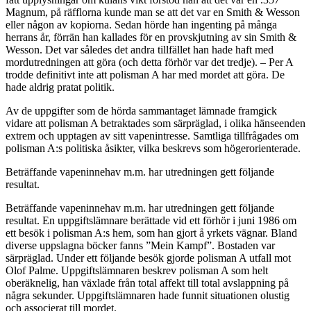
Magnum, på räfflorna kunde man se att det var en Smith & Wesson
eller någon av kopiorna. Sedan hörde han ingenting på många
herrans år, förrän han kallades för en provskjutning av sin Smith &
Wesson. Det var således det andra tillfället han hade haft med
mordutredningen att göra (och detta förhör var det tredje). – Per A
trodde definitivt inte att polisman A har med mordet att göra. De
hade aldrig pratat politik.
Av de uppgifter som de hörda sammantaget lämnade framgick
vidare att polisman A betraktades som särpräglad, i olika hänseenden
extrem och upptagen av sitt vapenintresse. Samtliga tillfrågades om
polisman A:s politiska åsikter, vilka beskrevs som högerorienterade.
Beträffande vapeninnehav m.m. har utredningen gett följande
resultat.
Beträffande vapeninnehav m.m. har utredningen gett följande
resultat. En uppgiftslämnare berättade vid ett förhör i juni 1986 om
ett besök i polisman A:s hem, som han gjort å yrkets vägnar. Bland
diverse uppslagna böcker fanns ”Mein Kampf”. Bostaden var
särpräglad. Under ett följande besök gjorde polisman A utfall mot
Olof Palme. Uppgiftslämnaren beskrev polisman A som helt
oberäknelig, han växlade från total affekt till total avslappning på
några sekunder. Uppgiftslämnaren hade funnit situationen olustig
och associerat till mordet.