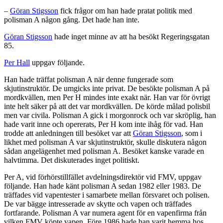
–
Göran Stigsson
fick frågor om han hade pratat politik med
polisman A någon gång. Det hade han inte.
Göran Stigsson
hade inget minne av att ha besökt Regeringsgatan
85.
Per Hall
uppgav följande.
Han hade träffat polisman A när denne fungerade som
skjutinstruktör. De umgicks inte privat. De besökte polisman A på
mordkvällen, men Per H mindes inte exakt när. Han var för övrigt
inte helt säker på att det var mordkvällen. De körde målad polisbil
men var civila. Polisman A gick i morgonrock och var skröplig, han
hade varit inne och opererats, Per H kom inte ihåg för vad. Han
trodde att anledningen till besöket var att
Göran Stigsson
, som i
likhet med polisman A var skjutinstruktör, skulle diskutera någon
sådan angelägenhet med polisman A. Besöket kanske varade en
halvtimma. Det diskuterades inget politiskt.
Per A, vid förhörstillfället avdelningsdirektör vid FMV, uppgav
följande. Han hade känt polisman A sedan 1982 eller 1983. De
träffades vid vapentester i samarbete mellan försvaret och polisen.
De var bägge intresserade av skytte och vapen och träffades
fortfarande. Polisman A var numera agent för en vapenfirma från
vilken FMV köpte vapen. Före 1986 hade han varit hemma hos