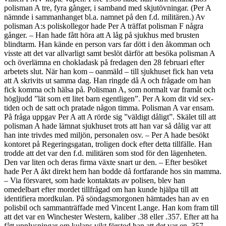
polisman A tre, fyra gånger, i samband med skjutövningar. (Per A
nämnde i sammanhanget bl.a. namnet på den f.d. militären.) Av
polisman A:s poliskollegor hade Per A träffat polisman F några
gånger. – Han hade fått höra att A låg på sjukhus med brusten
blindtarm. Han kände en person vars far dött i den åkomman och
visste att det var allvarligt samt beslöt därför att besöka polisman A
och överlämna en chokladask på fredagen den 28 februari efter
arbetets slut. När han kom – oanmäld – till sjukhuset fick han veta
att A skrivits ut samma dag. Han ringde då A och frågade om han
fick komma och hälsa på. Polisman A, som normalt var framåt och
högljudd ”lät som ett litet barn egentligen”. Per A kom dit vid sex-
tiden och de satt och pratade någon timma. Polisman A var ensam.
På fråga uppgav Per A att A rörde sig ”väldigt dåligt”. Skälet till att
polisman A hade lämnat sjukhuset trots att han var så dålig var att
han inte trivdes med miljön, personalen osv. – Per A hade besökt
kontoret på Regeringsgatan, troligen dock efter detta tillfälle. Han
trodde att det var den f.d. militären som stod för den lägenheten.
Den var liten och deras firma växte snart ur den. – Efter besöket
hade Per A åkt direkt hem han bodde då fortfarande hos sin mamma.
– Via försvaret, som hade kontaktats av polisen, blev han
omedelbart efter mordet tillfrågad om han kunde hjälpa till att
identifiera mordkulan. På söndagsmorgonen hämtades han av en
polisbil och sammanträffade med Vincent Lange. Han kom fram till
att det var en Winchester Western, kaliber .38 eller .357. Efter att ha
fått upplysningar om kulans vikt förstod han att det var en .357