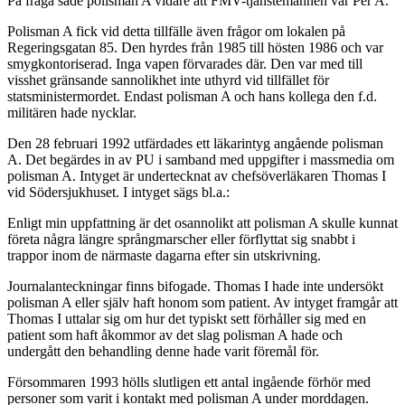
På fråga sade polisman A vidare att FMV-tjänstemannen var Per A.
Polisman A fick vid detta tillfälle även frågor om lokalen på
Regeringsgatan 85. Den hyrdes från 1985 till hösten 1986 och var
smygkontoriserad. Inga vapen förvarades där. Den var med till
visshet gränsande sannolikhet inte uthyrd vid tillfället för
statsministermordet. Endast polisman A och hans kollega den f.d.
militären hade nycklar.
Den 28 februari 1992 utfärdades ett läkarintyg angående polisman
A. Det begärdes in av PU i samband med uppgifter i massmedia om
polisman A. Intyget är undertecknat av chefsöverläkaren Thomas I
vid Södersjukhuset. I intyget sägs bl.a.:
Enligt min uppfattning är det osannolikt att polisman A skulle kunnat
företa några längre språngmarscher eller förflyttat sig snabbt i
trappor inom de närmaste dagarna efter sin utskrivning.
Journalanteckningar finns bifogade. Thomas I hade inte undersökt
polisman A eller själv haft honom som patient. Av intyget framgår att
Thomas I uttalar sig om hur det typiskt sett förhåller sig med en
patient som haft åkommor av det slag polisman A hade och
undergått den behandling denne hade varit föremål för.
Försommaren 1993 hölls slutligen ett antal ingående förhör med
personer som varit i kontakt med polisman A under morddagen.