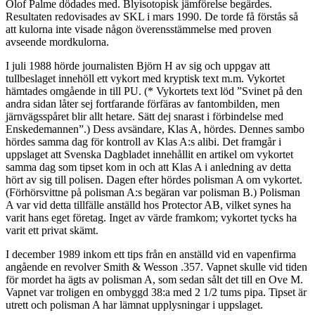
Olof Palme dödades med. Blyisotopisk jämförelse begärdes.
Resultaten redovisades av SKL i mars 1990. De torde få förstås så
att kulorna inte visade någon överensstämmelse med proven
avseende mordkulorna.
I juli 1988 hörde journalisten Björn H av sig och uppgav att
tullbeslaget innehöll ett vykort med kryptisk text m.m. Vykortet
hämtades omgående in till PU. (* Vykortets text löd ”Svinet på den
andra sidan låter sej fortfarande förfäras av fantombilden, men
järnvägsspåret blir allt hetare. Sätt dej snarast i förbindelse med
Enskedemannen”.) Dess avsändare, Klas A, hördes. Dennes sambo
hördes samma dag för kontroll av Klas A:s alibi. Det framgår i
uppslaget att Svenska Dagbladet innehållit en artikel om vykortet
samma dag som tipset kom in och att Klas A i anledning av detta
hört av sig till polisen. Dagen efter hördes polisman A om vykortet.
(Förhörsvittne på polisman A:s begäran var polisman B.) Polisman
A var vid detta tillfälle anställd hos Protector AB, vilket synes ha
varit hans eget företag. Inget av värde framkom; vykortet tycks ha
varit ett privat skämt.
I december 1989 inkom ett tips från en anställd vid en vapenfirma
angående en revolver Smith & Wesson .357. Vapnet skulle vid tiden
för mordet ha ägts av polisman A, som sedan sålt det till en Ove M.
Vapnet var troligen en ombyggd 38:a med 2 1/2 tums pipa. Tipset är
utrett och polisman A har lämnat upplysningar i uppslaget.