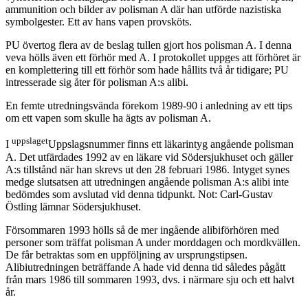
ammunition och bilder av polisman A där han utförde nazistiska
symbolgester. Ett av hans vapen provsköts.
PU övertog flera av de beslag tullen gjort hos polisman A. I denna
veva hölls även ett förhör med A. I protokollet uppges att förhöret är
en komplettering till ett förhör som hade hållits två år tidigare; PU
intresserade sig åter för polisman A:s alibi.
En femte utredningsvända förekom 1989-90 i anledning av ett tips
om ett vapen som skulle ha ägts av polisman A.
uppslaget
I
Uppslagsnummer finns ett läkarintyg angående polisman
A. Det utfärdades 1992 av en läkare vid Södersjukhuset och gäller
A:s tillstånd när han skrevs ut den 28 februari 1986. Intyget synes
medge slutsatsen att utredningen angående polisman A:s alibi inte
bedömdes som avslutad vid denna tidpunkt. Not: Carl-Gustav
Östling lämnar Södersjukhuset.
Försommaren 1993 hölls så de mer ingående alibiförhören med
personer som träffat polisman A under morddagen och mordkvällen.
De får betraktas som en uppföljning av ursprungstipsen.
Alibiutredningen beträffande A hade vid denna tid således pågått
från mars 1986 till sommaren 1993, dvs. i närmare sju och ett halvt
år.