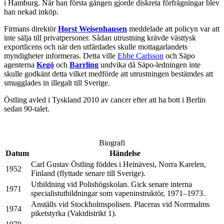
i Hamburg. När han första gången gjorde diskreta förfrågningar blev
han nekad inköp.
Firmans direktör
Horst Weisenhausen
meddelade att policyn var att
inte sälja till privatpersoner. Sådan utrustning krävde västtysk
exportlicens och när den utfärdades skulle mottagarlandets
myndigheter informeras. Detta ville
Ebbe Carlsson
och Säpo
agenterna
Kegö
och
Barrling
undvika då Säpo-ledningen inte
skulle godkänt detta vilket medförde att utrustningen bestämdes att
smugglades in illegalt till Sverige.
Östling avled i Tyskland 2010 av cancer efter att ha bott i Berlin
sedan 90-talet.
Biografi
Datum
Händelse
Carl Gustav Östling föddes i Heinävesi, Norra Karelen,
1952
Finland (flyttade senare till Sverige).
Utbildning vid Polishögskolan. Gick senare interna
1971
specialistutbildningar som vapeninstruktör, 1971–1973.
Anställs vid Stockholmspolisen. Placeras vid Norrmalms
1974
piketstyrka (Vaktdistrikt 1).