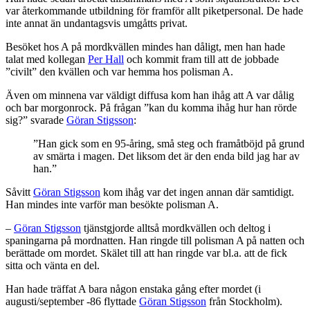
var återkommande utbildning för framför allt piketpersonal. De hade
inte annat än undantagsvis umgåtts privat.
Besöket hos A på mordkvällen mindes han dåligt, men han hade
talat med kollegan
Per Hall
och kommit fram till att de jobbade
”civilt” den kvällen och var hemma hos polisman A.
Även om minnena var väldigt diffusa kom han ihåg att A var dålig
och bar morgonrock. På frågan ”kan du komma ihåg hur han rörde
sig?” svarade
Göran Stigsson
:
”Han gick som en 95-åring, små steg och framåtböjd på grund
av smärta i magen. Det liksom det är den enda bild jag har av
han.”
Såvitt
Göran Stigsson
kom ihåg var det ingen annan där samtidigt.
Han mindes inte varför man besökte polisman A.
–
Göran Stigsson
tjänstgjorde alltså mordkvällen och deltog i
spaningarna på mordnatten. Han ringde till polisman A på natten och
berättade om mordet. Skälet till att han ringde var bl.a. att de fick
sitta och vänta en del.
Han hade träffat A bara någon enstaka gång efter mordet (i
augusti/september -86 flyttade
Göran Stigsson
från Stockholm).