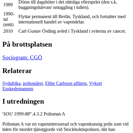
Döms till dagsböter i det rättsliga efterspelet (den s.k.
1989
buggningshärvan/ smuggling i tullen).
1990-
Flyttar permanent till Berlin, Tyskland, och fortsätter med
tal
internationell handel av vapendelar.
(mitt)
2010
Carl Gustav Östling avled i Tyskland i sviterna av cancer.
På brottsplatsen
Sociogram: CGÖ
Relaterar
Sydafrika
,
polisspåret
,
Ebbe Carlsson affären
,
Vykort
Enskedemannen
I utredningen
'
SOU 1999:88
".4.3.2 Polisman A
Polisman A var en vapenintresserad och vapenkunnig polis som vid
tiden för mordet tjänstgjorde vid Stockholmspolisen, där han