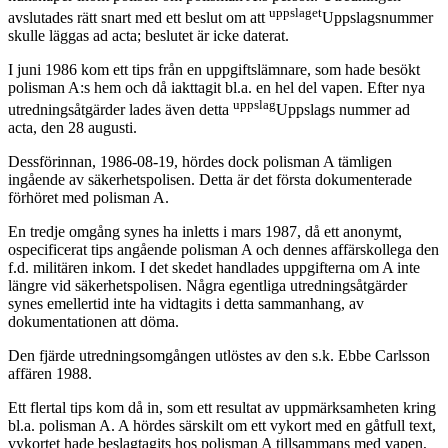
uppslaget
avslutades rätt snart med ett beslut om att
Uppslagsnummer
skulle läggas ad acta; beslutet är icke daterat.
I juni 1986 kom ett tips från en uppgiftslämnare, som hade besökt
polisman A:s hem och då iakttagit bl.a. en hel del vapen. Efter nya
uppslag
utredningsåtgärder lades även detta
Uppslags nummer ad
acta, den 28 augusti.
Dessförinnan, 1986-08-19, hördes dock polisman A tämligen
ingående av säkerhetspolisen. Detta är det första dokumenterade
förhöret med polisman A.
En tredje omgång synes ha inletts i mars 1987, då ett anonymt,
ospecificerat tips angående polisman A och dennes affärskollega den
f.d. militären inkom. I det skedet handlades uppgifterna om A inte
längre vid säkerhetspolisen. Några egentliga utredningsåtgärder
synes emellertid inte ha vidtagits i detta sammanhang, av
dokumentationen att döma.
Den fjärde utredningsomgången utlöstes av den s.k. Ebbe Carlsson
affären 1988.
Ett flertal tips kom då in, som ett resultat av uppmärksamheten kring
bl.a. polisman A. A hördes särskilt om ett vykort med en gåtfull text,
vykortet hade beslagtagits hos polisman A tillsammans med vapen,