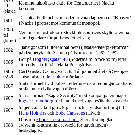
1970-
Kommunalpolitiskt aktiv för Centerpartiet i Nacka
tal
kommun.
(slutet)
Tar initiativ till och startar det privata daghemmet "Knasen"
1981
i Nacka i protest mot kommunalt monopol.
1980-
Verkar som instruktör i Stockholmspolisens skytteförening
tal
samt lagledare för polisens fotbollslag.
(tidigt)
Tjänstgör som tillförordnat befäl (insatsledare/piketförman)
1982
på den beryktade A-turen på Norrmalm, 1982–1985.
Bor på
Högbergsgatan 46
(Södermalm, Stockholm) efter
1986
att ha flyttat dit från Maria Prästgårdsgata.
1986-
Carl Gustav Östling var 33/34 år gammal året då Sveriges
02-28
statsminister
Olof Palme
mördades.
Slutar formellt vid polisen efter interna utredningar om hans
1987
omfattande civila vapenaffärer.
Startar firman ”Eagle Security” med kompanjonen major
1987
Ingvar Grundborg
för handel med vapen/säkerhetsmaterial.
Säljer skottsäkert glas, k-pistar och skyddsutrustning till
1987
Hans Holmérs
och
Ebbe Carlssons
nätverk.
Dras in i
Ebbe Carlsson-affären
efter att smugglad
1988
avlyssningsutrustning (avsedd för utredningen)
beslagtagits.