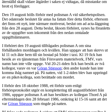
återställd skall vidare åtgärder i saken ej vidtagas, då misstanke om
brott ej föreligger.
Den 19 augusti hölls förhör med polisman A vid säkerhetspolisen.
Det odaterade beslutet får antas ha fattats före detta förhör, eftersom
det finns ett nytt, inte närmare motiverat, beslut om ad acta-läggning
från den 28 augusti. Detta beslut, liksom förhöret, synes ha föranletts
av de uppgifter som inkommit från den nedan omtalade
uppgiftslämnaren.
I förhöret den 19 augusti tillfrågades polisman A om sina
förhållanden morddagen och kvällen. Han uppgav att han skrevs ut
kl 11 och åkte hem till sin bostad på Söder i taxi. Kl 19 fick han
besök av en tjänsteman från Försvarets materielverk, FMV, vars
namn han inte ville uppge. Vid 20-21-tiden fick han besök av två
kollegor, varav en var
Göran Stigsson
; den andre kunde han inte
komma ihåg namnet på. På natten, vid 1-2-tiden blev han uppringd
av en piket-kollega, som berättade om mordet.
I förhör den 18 oktober 1988, ett förhör som enligt
förhörsprotokollet utgör en komplettering till augustiförhöret från
1986, uppgav polisman A att han besöktes av kollegan Thord A på
eftermiddagen den 28 februari 1986, omkring kl 15-16 samt att det
var
Göran Stigsson
som ringde på natten.