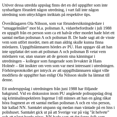
Utöver dessa utredda uppslag finns det en del uppgifter som inte
synbarligen föranlett någon utredning, i vart fall inte någon
utredning som uttryckligen inriktats på respektive tips.
Överåklagaren Ola Nilsson, som var förundersökningsledare i
”smuggelmålet” mot bl.a. polisman A, vidarebefordrade i juli 1988
en uppgift från en person som ca ett halvår efter mordet hade hört ett
samtal mellan polisman A och polisman B. De hade sagt att de visste
vem som utfört mordet, men att man aldrig skulle kunna finna
mördaren. Uppgiftslämnaren hördes av PU. Han uppgav då att han
inte uppfattat det som att polisman A och polisman B vetat vem
mördaren var, utan snarare att de genom sina känningar i
utredningen – kollegor som fungerade som livvakter åt Hans
Holmér – fått insikter om vem som var mest intressant i utredningen.
Förhörsprotokollet ger intryck av att uppgiftslämnaren något ville
modifiera de uppgifter han enligt Ola Nilsson skulle ha lämnat till
denne.
Ett underuppslag i utredningen från juni 1988 har följande
bakgrund. Vid en diskussion inom PU angående polisuppslag drog
sig kriminalinspektören Ingemar I till minnes att han en gång råkat
höra fragment av ett samtal mellan polisman A och en viss person,
här kallad NN. Samtalet utspann sig medan man väntade på en hiss i
polishuset. Samtalet gick ut på att Sverige var på väg ”åt helvete”
och att något borde göras. NN hade sagt att det fanns folk som