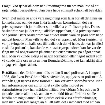
Fråga: Vad tjänar då dom här utredningarna till om man inte så att
säga vidgar perspektivet utan bara hade ett smalt schakt att betrakta?
Svar: Det måste ju ändå vara någonting som talar för att det finns en
konspiration, och de som ändå talade om konspiration det var
privatspanare och journalister som ville ha ett Pulitzer-prize. Deras
önskedröm var ju, det var ju alldeles uppenbart, alla privatspanares
och journalisters önskedröm var att det skulle vara en polis som hade
mördat honom. Man ville ju det, det var uppenbart. Men återigen, vi
var ju tvingade att hålla oss till realia och det vi hade, det var ju alltså
enskilda polismän, kanske de var nazistsympatisörer, kanske var de
långt ute på högerkanten på annat sätt eller extrema på något annat
håll. Men vi kunde aldrig se någon formation eller något sådant som
vi kunde göra oss nytta av i en förundersökning. Jag kan aldrig säga
att jag sett något sådant.
Beträffande det förhör som hölls av Jan S med polisman A i augusti
1986, där även Per-Göran Näss närvarade, upplystes att polisman A
var påtagligt nervös inför förhöret. Han var även spritpåverkad. När
han informerades om att förhöret skulle gälla mordet på
statsministern blev han märkbart lättad. Per-Göran Näss och Jan S
tolkade hans reaktion så, att han varit rädd för att förhöret skulle
handla om något annat. Det gjordes också vissa efterforskningar,
men man kom inte längre än till att sätta det i samband med att han