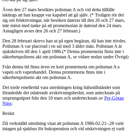
Även den 27 mars besöktes polisman A och vid detta tillfälle
iakttogs att han knappt var kapabel att gå själv. (* Troligen rör det
sig om felskrivningar, när besöken dateras till den 26 och 27 mars,
inte minst med tanke på att promemorian är daterad den 24 mars.
Antagligen avses den 26 och 27 februari.)
Den 28 februari skrevs han ut på egen begäran, då han inte trivdes.
Polisman A var placerad i en sal med 3 äldre män. Polisman A är
sjukskriven till den 1 april 1986.(* Denna promemoria finns inte i
säkerhetspolisens akt om polisman A, se vidare nedan under Övrigt)
Från denna tid finns även en kort promemoria om polisman A:s
vapen och vapenhandel. Denna promemoria finns inte i
säkerhetspolisens akt om polisman A.
Det torde emellertid vara utredningen kring hälsotillståndet som
föranledde det odaterade avskrivningsbeslut, som antecknats på
ursprungstipset från den 10 mars och undertecknats av
Per-Göran
Näss
:
Beslut
Då verkställd utredning visat att polisman A 1986-02-21--28 varit
intagen på sjukhus för bukoperation och vid utskrivningen ej varit