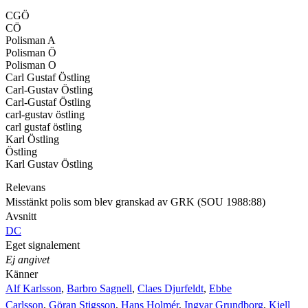
CGÖ
CÖ
Polisman A
Polisman Ö
Polisman O
Carl Gustaf Östling
Carl-Gustav Östling
Carl-Gustaf Östling
carl-gustav östling
carl gustaf östling
Karl Östling
Östling
Karl Gustav Östling
Relevans
Misstänkt polis som blev granskad av GRK (SOU 1988:88)
Avsnitt
DC
Eget signalement
Ej angivet
Känner
Alf Karlsson
,
Barbro Sagnell
,
Claes Djurfeldt
,
Ebbe
Carlsson
,
Göran Stigsson
,
Hans Holmér
,
Ingvar Grundborg
,
Kjell