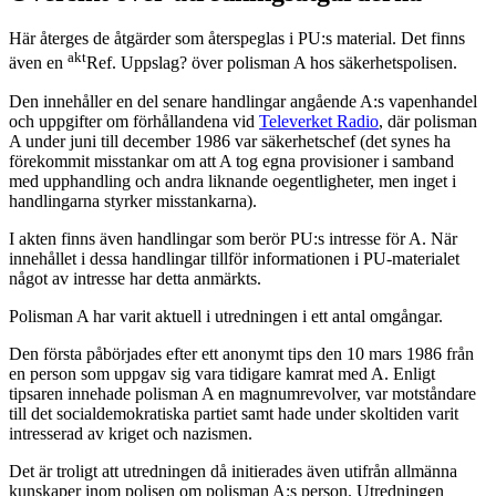
Här återges de åtgärder som återspeglas i PU:s material. Det finns
akt
även en
Ref. Uppslag? över polisman A hos säkerhetspolisen.
Den innehåller en del senare handlingar angående A:s vapenhandel
och uppgifter om förhållandena vid
Televerket Radio
, där polisman
A under juni till december 1986 var säkerhetschef (det synes ha
förekommit misstankar om att A tog egna provisioner i samband
med upphandling och andra liknande oegentligheter, men inget i
handlingarna styrker misstankarna).
I akten finns även handlingar som berör PU:s intresse för A. När
innehållet i dessa handlingar tillför informationen i PU-materialet
något av intresse har detta anmärkts.
Polisman A har varit aktuell i utredningen i ett antal omgångar.
Den första påbörjades efter ett anonymt tips den 10 mars 1986 från
en person som uppgav sig vara tidigare kamrat med A. Enligt
tipsaren innehade polisman A en magnumrevolver, var motståndare
till det socialdemokratiska partiet samt hade under skoltiden varit
intresserad av kriget och nazismen.
Det är troligt att utredningen då initierades även utifrån allmänna
kunskaper inom polisen om polisman A:s person. Utredningen