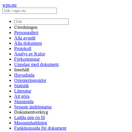
wpu.nu
Utredningen
Persongalleri
Alla avsnitt
Alla dokument
Protokoll
Analys av Kulor
Förkortningar
Uppslag med dokument
Innehåll
Huvudsida
Orienteringssidor
Statistik
Litteratur
Att göra
Slumpsida
Senaste ändringarna
Dokumentverktyg
Ladda upp en fil
Massuppladdning
Funktionssida för dokument