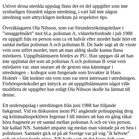
Utöver dessa utredda uppslag finns det en del uppgifter som inte
synbarligen föranlett någon utredning, i vart fall inte någon
utredning som uttryckligen inriktats på respektive tips.
Överåklagaren Ola Nilsson, som var förundersökningsledare i
”smuggelmålet” mot bl.a. polisman A, vidarebefordrade i juli 1988
en uppgift från en person som ca ett halvår efter mordet hade hört ett
samtal mellan polisman A och polisman B. De hade sagt att de visste
vem som utfört mordet, men att man aldrig skulle kunna finna
mördaren. Uppgiftslämnaren hördes av PU. Han uppgav då att han
inte uppfattat det som att polisman A och polisman B vetat vem
mördaren var, utan snarare att de genom sina känningar i
utredningen – kollegor som fungerade som livvakter åt Hans
Holmér – fått insikter om vem som var mest intressant i utredningen.
Förhörsprotokollet ger intryck av att uppgiftslämnaren något ville
modifiera de uppgifter han enligt Ola Nilsson skulle ha lämnat till
denne.
Ett underuppslag i utredningen från juni 1988 har följande
bakgrund. Vid en diskussion inom PU angående polisuppslag drog
sig kriminalinspektören Ingemar I till minnes att han en gång råkat
höra fragment av ett samtal mellan polisman A och en viss person,
här kallad NN. Samtalet utspann sig medan man väntade på en hiss i
polishuset. Samtalet gick ut på att Sverige var på väg ”åt helvete”
och att något borde göras. NN hade sagt att det fanns folk som