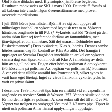
Olof Palme dödades med. Blyisotopisk jämförelse begärdes.
Resultaten redovisades av SKL i mars 1990. De torde få förstås så
att kulorna inte visade någon överensstämmelse med proven
avseende mordkulorna.
I juli 1988 hörde journalisten Björn H av sig och uppgav att
tullbeslaget innehöll ett vykort med kryptisk text m.m. Vykortet
hämtades omgående in till PU. (* Vykortets text löd ”Svinet på den
andra sidan låter sej fortfarande förfäras av fantombilden, men
järnvägsspåret blir allt hetare. Sätt dej snarast i förbindelse med
Enskedemannen”.) Dess avsändare, Klas A, hördes. Dennes sambo
hördes samma dag för kontroll av Klas A:s alibi. Det framgår i
uppslaget att Svenska Dagbladet innehållit en artikel om vykortet
samma dag som tipset kom in och att Klas A i anledning av detta
hört av sig till polisen. Dagen efter hördes polisman A om vykortet.
(Förhörsvittne på polisman A:s begäran var polisman B.) Polisman
A var vid detta tillfälle anställd hos Protector AB, vilket synes ha
varit hans eget företag. Inget av värde framkom; vykortet tycks ha
varit ett privat skämt.
I december 1989 inkom ett tips från en anställd vid en vapenfirma
angående en revolver Smith & Wesson .357. Vapnet skulle vid tiden
för mordet ha ägts av polisman A, som sedan sålt det till en Ove M.
Vapnet var troligen en ombyggd 38:a med 2 1/2 tums pipa. Tipset är
utrett och polisman A har lämnat upplysningar i uppslaget.