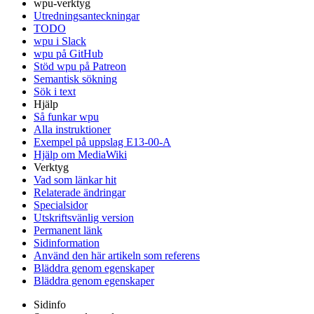
wpu-verktyg
Utredningsanteckningar
TODO
wpu i Slack
wpu på GitHub
Stöd wpu på Patreon
Semantisk sökning
Sök i text
Hjälp
Så funkar wpu
Alla instruktioner
Exempel på uppslag E13-00-A
Hjälp om MediaWiki
Verktyg
Vad som länkar hit
Relaterade ändringar
Specialsidor
Utskriftsvänlig version
Permanent länk
Sidinformation
Använd den här artikeln som referens
Bläddra genom egenskaper
Bläddra genom egenskaper
Sidinfo