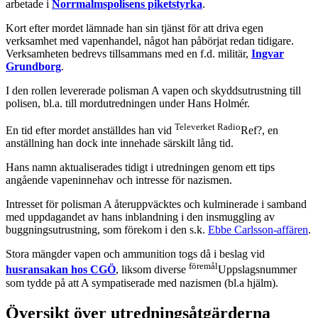
arbetade i
Norrmalmspolisens piketstyrka
.
Kort efter mordet lämnade han sin tjänst för att driva egen
verksamhet med vapenhandel, något han påbörjat redan tidigare.
Verksamheten bedrevs tillsammans med en f.d. militär,
Ingvar
Grundborg
.
I den rollen levererade polisman A vapen och skyddsutrustning till
polisen, bl.a. till mordutredningen under Hans Holmér.
Televerket Radio
En tid efter mordet anställdes han vid
Ref?, en
anställning han dock inte innehade särskilt lång tid.
Hans namn aktualiserades tidigt i utredningen genom ett tips
angående vapeninnehav och intresse för nazismen.
Intresset för polisman A återuppväcktes och kulminerade i samband
med uppdagandet av hans inblandning i den insmuggling av
buggningsutrustning, som förekom i den s.k.
Ebbe Carlsson-affären
.
Stora mängder vapen och ammunition togs då i beslag vid
föremål
husransakan hos CGÖ
, liksom diverse
Uppslagsnummer
som tydde på att A sympatiserade med nazismen (bl.a hjälm).
Översikt över utredningsåtgärderna