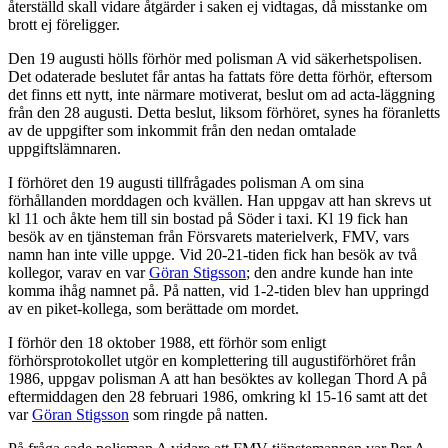
återställd skall vidare åtgärder i saken ej vidtagas, då misstanke om
brott ej föreligger.
Den 19 augusti hölls förhör med polisman A vid säkerhetspolisen.
Det odaterade beslutet får antas ha fattats före detta förhör, eftersom
det finns ett nytt, inte närmare motiverat, beslut om ad acta-läggning
från den 28 augusti. Detta beslut, liksom förhöret, synes ha föranletts
av de uppgifter som inkommit från den nedan omtalade
uppgiftslämnaren.
I förhöret den 19 augusti tillfrågades polisman A om sina
förhållanden morddagen och kvällen. Han uppgav att han skrevs ut
kl 11 och åkte hem till sin bostad på Söder i taxi. Kl 19 fick han
besök av en tjänsteman från Försvarets materielverk, FMV, vars
namn han inte ville uppge. Vid 20-21-tiden fick han besök av två
kollegor, varav en var
Göran Stigsson
; den andre kunde han inte
komma ihåg namnet på. På natten, vid 1-2-tiden blev han uppringd
av en piket-kollega, som berättade om mordet.
I förhör den 18 oktober 1988, ett förhör som enligt
förhörsprotokollet utgör en komplettering till augustiförhöret från
1986, uppgav polisman A att han besöktes av kollegan Thord A på
eftermiddagen den 28 februari 1986, omkring kl 15-16 samt att det
var
Göran Stigsson
som ringde på natten.