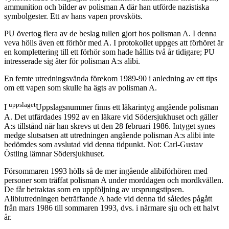
ammunition och bilder av polisman A där han utförde nazistiska
symbolgester. Ett av hans vapen provsköts.
PU övertog flera av de beslag tullen gjort hos polisman A. I denna
veva hölls även ett förhör med A. I protokollet uppges att förhöret är
en komplettering till ett förhör som hade hållits två år tidigare; PU
intresserade sig åter för polisman A:s alibi.
En femte utredningsvända förekom 1989-90 i anledning av ett tips
om ett vapen som skulle ha ägts av polisman A.
uppslaget
I
Uppslagsnummer finns ett läkarintyg angående polisman
A. Det utfärdades 1992 av en läkare vid Södersjukhuset och gäller
A:s tillstånd när han skrevs ut den 28 februari 1986. Intyget synes
medge slutsatsen att utredningen angående polisman A:s alibi inte
bedömdes som avslutad vid denna tidpunkt. Not: Carl-Gustav
Östling lämnar Södersjukhuset.
Försommaren 1993 hölls så de mer ingående alibiförhören med
personer som träffat polisman A under morddagen och mordkvällen.
De får betraktas som en uppföljning av ursprungstipsen.
Alibiutredningen beträffande A hade vid denna tid således pågått
från mars 1986 till sommaren 1993, dvs. i närmare sju och ett halvt
år.