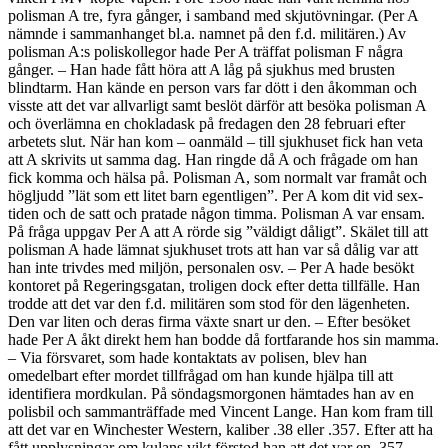
polisman A tre, fyra gånger, i samband med skjutövningar. (Per A
nämnde i sammanhanget bl.a. namnet på den f.d. militären.) Av
polisman A:s poliskollegor hade Per A träffat polisman F några
gånger. – Han hade fått höra att A låg på sjukhus med brusten
blindtarm. Han kände en person vars far dött i den åkomman och
visste att det var allvarligt samt beslöt därför att besöka polisman A
och överlämna en chokladask på fredagen den 28 februari efter
arbetets slut. När han kom – oanmäld – till sjukhuset fick han veta
att A skrivits ut samma dag. Han ringde då A och frågade om han
fick komma och hälsa på. Polisman A, som normalt var framåt och
högljudd ”lät som ett litet barn egentligen”. Per A kom dit vid sex-
tiden och de satt och pratade någon timma. Polisman A var ensam.
På fråga uppgav Per A att A rörde sig ”väldigt dåligt”. Skälet till att
polisman A hade lämnat sjukhuset trots att han var så dålig var att
han inte trivdes med miljön, personalen osv. – Per A hade besökt
kontoret på Regeringsgatan, troligen dock efter detta tillfälle. Han
trodde att det var den f.d. militären som stod för den lägenheten.
Den var liten och deras firma växte snart ur den. – Efter besöket
hade Per A åkt direkt hem han bodde då fortfarande hos sin mamma.
– Via försvaret, som hade kontaktats av polisen, blev han
omedelbart efter mordet tillfrågad om han kunde hjälpa till att
identifiera mordkulan. På söndagsmorgonen hämtades han av en
polisbil och sammanträffade med Vincent Lange. Han kom fram till
att det var en Winchester Western, kaliber .38 eller .357. Efter att ha
fått upplysningar om kulans vikt förstod han att det var en .357