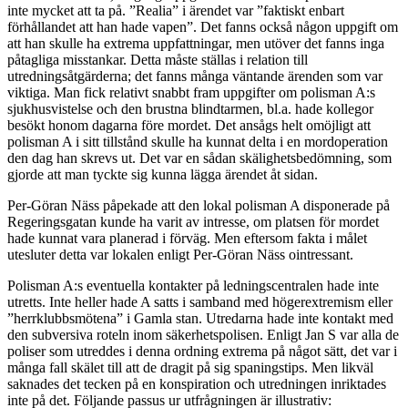
inte mycket att ta på. ”Realia” i ärendet var ”faktiskt enbart
förhållandet att han hade vapen”. Det fanns också någon uppgift om
att han skulle ha extrema uppfattningar, men utöver det fanns inga
påtagliga misstankar. Detta måste ställas i relation till
utredningsåtgärderna; det fanns många väntande ärenden som var
viktiga. Man fick relativt snabbt fram uppgifter om polisman A:s
sjukhusvistelse och den brustna blindtarmen, bl.a. hade kollegor
besökt honom dagarna före mordet. Det ansågs helt omöjligt att
polisman A i sitt tillstånd skulle ha kunnat delta i en mordoperation
den dag han skrevs ut. Det var en sådan skälighetsbedömning, som
gjorde att man tyckte sig kunna lägga ärendet åt sidan.
Per-Göran Näss påpekade att den lokal polisman A disponerade på
Regeringsgatan kunde ha varit av intresse, om platsen för mordet
hade kunnat vara planerad i förväg. Men eftersom fakta i målet
utesluter detta var lokalen enligt Per-Göran Näss ointressant.
Polisman A:s eventuella kontakter på ledningscentralen hade inte
utretts. Inte heller hade A satts i samband med högerextremism eller
”herrklubbsmötena” i Gamla stan. Utredarna hade inte kontakt med
den subversiva roteln inom säkerhetspolisen. Enligt Jan S var alla de
poliser som utreddes i denna ordning extrema på något sätt, det var i
många fall skälet till att de dragit på sig spaningstips. Men likväl
saknades det tecken på en konspiration och utredningen inriktades
inte på det. Följande passus ur utfrågningen är illustrativ: