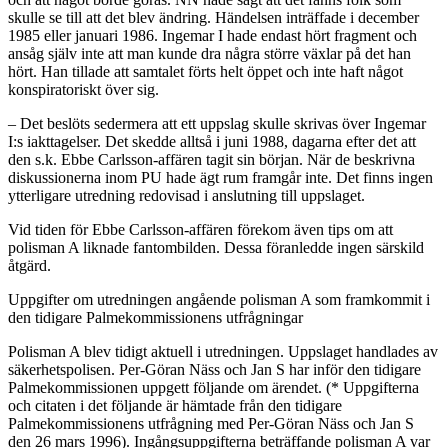
skulle se till att det blev ändring. Händelsen inträffade i december
1985 eller januari 1986. Ingemar I hade endast hört fragment och
ansåg själv inte att man kunde dra några större växlar på det han
hört. Han tillade att samtalet förts helt öppet och inte haft något
konspiratoriskt över sig.
– Det beslöts sedermera att ett uppslag skulle skrivas över Ingemar
I:s iakttagelser. Det skedde alltså i juni 1988, dagarna efter det att
den s.k. Ebbe Carlsson-affären tagit sin början. När de beskrivna
diskussionerna inom PU hade ägt rum framgår inte. Det finns ingen
ytterligare utredning redovisad i anslutning till uppslaget.
Vid tiden för Ebbe Carlsson-affären förekom även tips om att
polisman A liknade fantombilden. Dessa föranledde ingen särskild
åtgärd.
Uppgifter om utredningen angående polisman A som framkommit i
den tidigare Palmekommissionens utfrågningar
Polisman A blev tidigt aktuell i utredningen. Uppslaget handlades av
säkerhetspolisen. Per-Göran Näss och Jan S har inför den tidigare
Palmekommissionen uppgett följande om ärendet. (* Uppgifterna
och citaten i det följande är hämtade från den tidigare
Palmekommissionens utfrågning med Per-Göran Näss och Jan S
den 26 mars 1996). Ingångsuppgifterna beträffande polisman A var