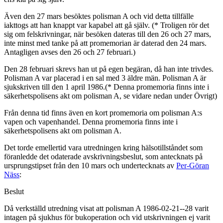
Även den 27 mars besöktes polisman A och vid detta tillfälle
iakttogs att han knappt var kapabel att gå själv. (* Troligen rör det
sig om felskrivningar, när besöken dateras till den 26 och 27 mars,
inte minst med tanke på att promemorian är daterad den 24 mars.
Antagligen avses den 26 och 27 februari.)
Den 28 februari skrevs han ut på egen begäran, då han inte trivdes.
Polisman A var placerad i en sal med 3 äldre män. Polisman A är
sjukskriven till den 1 april 1986.(* Denna promemoria finns inte i
säkerhetspolisens akt om polisman A, se vidare nedan under Övrigt)
Från denna tid finns även en kort promemoria om polisman A:s
vapen och vapenhandel. Denna promemoria finns inte i
säkerhetspolisens akt om polisman A.
Det torde emellertid vara utredningen kring hälsotillståndet som
föranledde det odaterade avskrivningsbeslut, som antecknats på
ursprungstipset från den 10 mars och undertecknats av
Per-Göran
Näss
:
Beslut
Då verkställd utredning visat att polisman A 1986-02-21--28 varit
intagen på sjukhus för bukoperation och vid utskrivningen ej varit