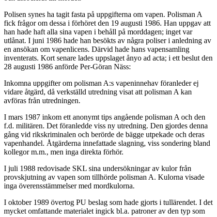
Polisen synes ha tagit fasta på uppgifterna om vapen. Polisman A
fick frågor om dessa i förhöret den 19 augusti 1986. Han uppgav att
han hade haft alla sina vapen i behåll på morddagen; inget var
utlånat. I juni 1986 hade han besökts av några poliser i anledning av
en ansökan om vapenlicens. Därvid hade hans vapensamling
inventerats. Kort senare lades uppslaget ånyo ad acta; i ett beslut den
28 augusti 1986 anförde Per-Göran Näss:
Inkomna uppgifter om polisman A:s vapeninnehav föranleder ej
vidare åtgärd, då verkställd utredning visat att polisman A kan
avföras från utredningen.
I mars 1987 inkom ett anonymt tips angående polisman A och den
f.d. militären. Det föranledde viss ny utredning. Den gjordes denna
gång vid rikskriminalen och berörde de bägge utpekade och deras
vapenhandel. Åtgärderna innefattade slagning, viss sondering bland
kollegor m.m., men inga direkta förhör.
I juli 1988 redovisade SKL sina undersökningar av kulor från
provskjutning av vapen som tillhörde polisman A. Kulorna visade
inga överensstämmelser med mordkulorna.
I oktober 1989 övertog PU beslag som hade gjorts i tullärendet. I det
mycket omfattande materialet ingick bl.a. patroner av den typ som