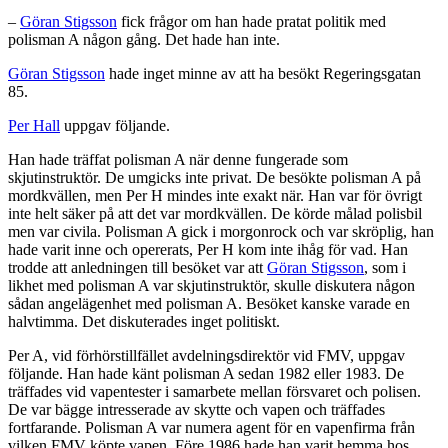
–
Göran Stigsson
fick frågor om han hade pratat politik med
polisman A någon gång. Det hade han inte.
Göran Stigsson
hade inget minne av att ha besökt Regeringsgatan
85.
Per Hall
uppgav följande.
Han hade träffat polisman A när denne fungerade som
skjutinstruktör. De umgicks inte privat. De besökte polisman A på
mordkvällen, men Per H mindes inte exakt när. Han var för övrigt
inte helt säker på att det var mordkvällen. De körde målad polisbil
men var civila. Polisman A gick i morgonrock och var skröplig, han
hade varit inne och opererats, Per H kom inte ihåg för vad. Han
trodde att anledningen till besöket var att
Göran Stigsson
, som i
likhet med polisman A var skjutinstruktör, skulle diskutera någon
sådan angelägenhet med polisman A. Besöket kanske varade en
halvtimma. Det diskuterades inget politiskt.
Per A, vid förhörstillfället avdelningsdirektör vid FMV, uppgav
följande. Han hade känt polisman A sedan 1982 eller 1983. De
träffades vid vapentester i samarbete mellan försvaret och polisen.
De var bägge intresserade av skytte och vapen och träffades
fortfarande. Polisman A var numera agent för en vapenfirma från
vilken FMV köpte vapen. Före 1986 hade han varit hemma hos