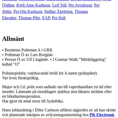
Östling
,
Kjell-Arne Karlsson
,
Leif Tell
,
Per Arvidsson
,
Per
Jörlin
,
Per-Ola Karlsson
,
Stellan Åkebring
,
Thomas
Ekesäter
,
Thomas Piltz
,
EAP
,
Per Hall
Allmänt
• Benämns Polisman A i GRK
• Polisman Ö av Lars Borgnäs
• Person Ö av Ulf Lingärde. • I Gunnar Walls "Mörkläggning"
kallad "O"
Polisinspektör, vakthavande befäl för A-turen (polispiket)
Var även finskspråkig.
Major och f.d. polis som sadlade om till vapenhandlare en tid efter
mordet. Lämnade på morddagen sjukhus mot läkares inrådan efter
en blindtarmsoperation.
Har gjort ett antal resor till Sydafrika.
Hans inblandning i Ebbe Carlsson affären utgjordes av att han skötte
och planerade inköpen av avlyssningsutrustning hos
PK Electronic