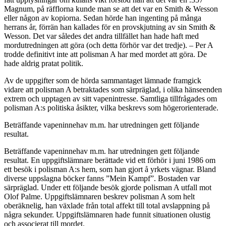
Magnum, på räfflorna kunde man se att det var en Smith & Wesson
eller någon av kopiorna. Sedan hörde han ingenting på många
herrans år, förrän han kallades för en provskjutning av sin Smith &
Wesson. Det var således det andra tillfället han hade haft med
mordutredningen att göra (och detta förhör var det tredje). – Per A
trodde definitivt inte att polisman A har med mordet att göra. De
hade aldrig pratat politik.
Av de uppgifter som de hörda sammantaget lämnade framgick
vidare att polisman A betraktades som särpräglad, i olika hänseenden
extrem och upptagen av sitt vapenintresse. Samtliga tillfrågades om
polisman A:s politiska åsikter, vilka beskrevs som högerorienterade.
Beträffande vapeninnehav m.m. har utredningen gett följande
resultat.
Beträffande vapeninnehav m.m. har utredningen gett följande
resultat. En uppgiftslämnare berättade vid ett förhör i juni 1986 om
ett besök i polisman A:s hem, som han gjort å yrkets vägnar. Bland
diverse uppslagna böcker fanns ”Mein Kampf”. Bostaden var
särpräglad. Under ett följande besök gjorde polisman A utfall mot
Olof Palme. Uppgiftslämnaren beskrev polisman A som helt
oberäknelig, han växlade från total affekt till total avslappning på
några sekunder. Uppgiftslämnaren hade funnit situationen olustig
och associerat till mordet.