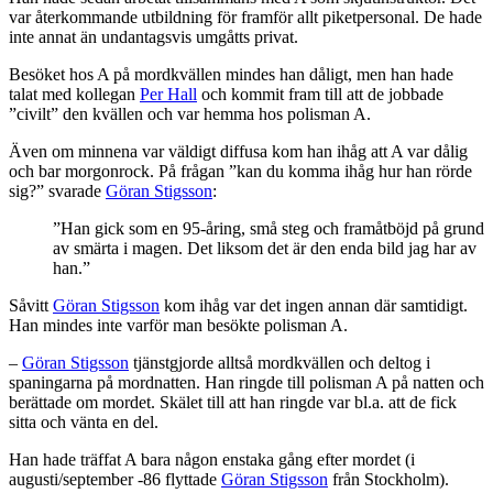
var återkommande utbildning för framför allt piketpersonal. De hade
inte annat än undantagsvis umgåtts privat.
Besöket hos A på mordkvällen mindes han dåligt, men han hade
talat med kollegan
Per Hall
och kommit fram till att de jobbade
”civilt” den kvällen och var hemma hos polisman A.
Även om minnena var väldigt diffusa kom han ihåg att A var dålig
och bar morgonrock. På frågan ”kan du komma ihåg hur han rörde
sig?” svarade
Göran Stigsson
:
”Han gick som en 95-åring, små steg och framåtböjd på grund
av smärta i magen. Det liksom det är den enda bild jag har av
han.”
Såvitt
Göran Stigsson
kom ihåg var det ingen annan där samtidigt.
Han mindes inte varför man besökte polisman A.
–
Göran Stigsson
tjänstgjorde alltså mordkvällen och deltog i
spaningarna på mordnatten. Han ringde till polisman A på natten och
berättade om mordet. Skälet till att han ringde var bl.a. att de fick
sitta och vänta en del.
Han hade träffat A bara någon enstaka gång efter mordet (i
augusti/september -86 flyttade
Göran Stigsson
från Stockholm).