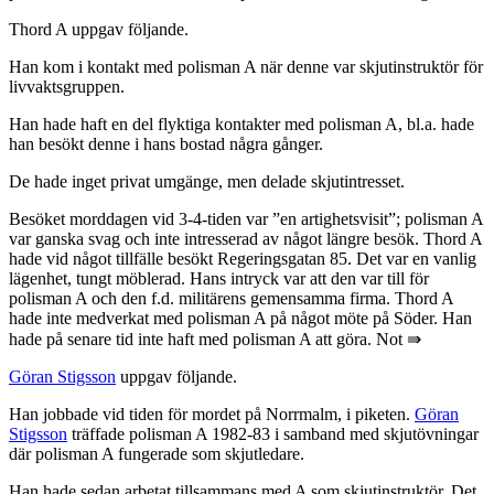
Thord A uppgav följande.
Han kom i kontakt med polisman A när denne var skjutinstruktör för
livvaktsgruppen.
Han hade haft en del flyktiga kontakter med polisman A, bl.a. hade
han besökt denne i hans bostad några gånger.
De hade inget privat umgänge, men delade skjutintresset.
Besöket morddagen vid 3-4-tiden var ”en artighetsvisit”; polisman A
var ganska svag och inte intresserad av något längre besök. Thord A
hade vid något tillfälle besökt Regeringsgatan 85. Det var en vanlig
lägenhet, tungt möblerad. Hans intryck var att den var till för
polisman A och den f.d. militärens gemensamma firma. Thord A
hade inte medverkat med polisman A på något möte på Söder. Han
hade på senare tid inte haft med polisman A att göra. Not ⇛
Göran Stigsson
uppgav följande.
Han jobbade vid tiden för mordet på Norrmalm, i piketen.
Göran
Stigsson
träffade polisman A 1982-83 i samband med skjutövningar
där polisman A fungerade som skjutledare.
Han hade sedan arbetat tillsammans med A som skjutinstruktör. Det