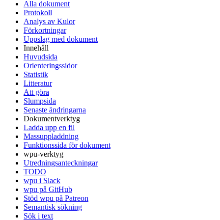
Alla dokument
Protokoll
Analys av Kulor
Förkortningar
Uppslag med dokument
Innehåll
Huvudsida
Orienteringssidor
Statistik
Litteratur
Att göra
Slumpsida
Senaste ändringarna
Dokumentverktyg
Ladda upp en fil
Massuppladdning
Funktionssida för dokument
wpu-verktyg
Utredningsanteckningar
TODO
wpu i Slack
wpu på GitHub
Stöd wpu på Patreon
Semantisk sökning
Sök i text