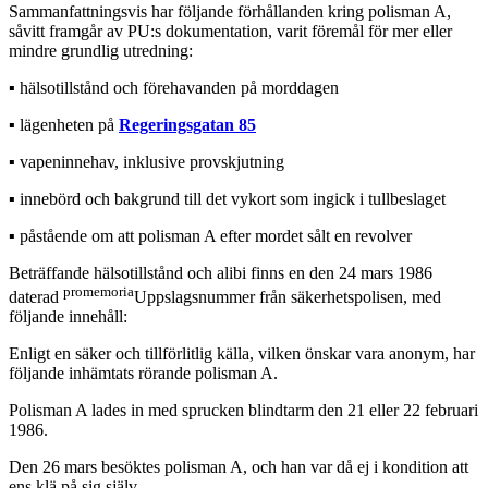
Sammanfattningsvis har följande förhållanden kring polisman A,
såvitt framgår av PU:s dokumentation, varit föremål för mer eller
mindre grundlig utredning:
▪︎ hälsotillstånd och förehavanden på morddagen
▪︎ lägenheten på
Regeringsgatan 85
▪︎ vapeninnehav, inklusive provskjutning
▪︎ innebörd och bakgrund till det vykort som ingick i tullbeslaget
▪︎ påstående om att polisman A efter mordet sålt en revolver
Beträffande hälsotillstånd och alibi finns en den 24 mars 1986
promemoria
daterad
Uppslagsnummer från säkerhetspolisen, med
följande innehåll:
Enligt en säker och tillförlitlig källa, vilken önskar vara anonym, har
följande inhämtats rörande polisman A.
Polisman A lades in med sprucken blindtarm den 21 eller 22 februari
1986.
Den 26 mars besöktes polisman A, och han var då ej i kondition att
ens klä på sig själv.