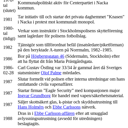
1970-
Kommunalpolitiskt aktiv för Centerpartiet i Nacka
tal
kommun.
(slutet)
Tar initiativ till och startar det privata daghemmet "Knasen"
1981
i Nacka i protest mot kommunalt monopol.
1980-
Verkar som instruktör i Stockholmspolisens skytteförening
tal
samt lagledare för polisens fotbollslag.
(tidigt)
Tjänstgör som tillförordnat befäl (insatsledare/piketförman)
1982
på den beryktade A-turen på Norrmalm, 1982–1985.
Bor på
Högbergsgatan 46
(Södermalm, Stockholm) efter
1986
att ha flyttat dit från Maria Prästgårdsgata.
1986-
Carl Gustav Östling var 33/34 år gammal året då Sveriges
02-28
statsminister
Olof Palme
mördades.
Slutar formellt vid polisen efter interna utredningar om hans
1987
omfattande civila vapenaffärer.
Startar firman ”Eagle Security” med kompanjonen major
1987
Ingvar Grundborg
för handel med vapen/säkerhetsmaterial.
Säljer skottsäkert glas, k-pistar och skyddsutrustning till
1987
Hans Holmérs
och
Ebbe Carlssons
nätverk.
Dras in i
Ebbe Carlsson-affären
efter att smugglad
1988
avlyssningsutrustning (avsedd för utredningen)
beslagtagits.