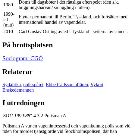
Döms till dagsböter i det rättsliga efterspelet (den s.k.
1989
buggningshärvan/ smuggling i tullen).
1990-
Flyttar permanent till Berlin, Tyskland, och fortsätter med
tal
internationell handel av vapendelar.
(mitt)
2010
Carl Gustav Östling avled i Tyskland i sviterna av cancer.
På brottsplatsen
Sociogram: CGÖ
Relaterar
Sydafrika
,
polisspåret
,
Ebbe Carlsson affären
,
Vykort
Enskedemannen
I utredningen
'
SOU 1999:88
".4.3.2 Polisman A
Polisman A var en vapenintresserad och vapenkunnig polis som vid
tiden för mordet tjänstgjorde vid Stockholmspolisen, där han