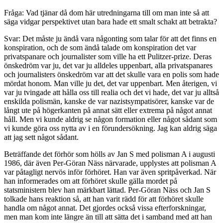
Fråga: Vad tjänar då dom här utredningarna till om man inte så att
säga vidgar perspektivet utan bara hade ett smalt schakt att betrakta?
Svar: Det måste ju ändå vara någonting som talar för att det finns en
konspiration, och de som ändå talade om konspiration det var
privatspanare och journalister som ville ha ett Pulitzer-prize. Deras
önskedröm var ju, det var ju alldeles uppenbart, alla privatspanares
och journalisters önskedröm var att det skulle vara en polis som hade
mördat honom. Man ville ju det, det var uppenbart. Men återigen, vi
var ju tvingade att hålla oss till realia och det vi hade, det var ju alltså
enskilda polismän, kanske de var nazistsympatisörer, kanske var de
långt ute på högerkanten på annat sätt eller extrema på något annat
håll. Men vi kunde aldrig se någon formation eller något sådant som
vi kunde göra oss nytta av i en förundersökning. Jag kan aldrig säga
att jag sett något sådant.
Beträffande det förhör som hölls av Jan S med polisman A i augusti
1986, där även Per-Göran Näss närvarade, upplystes att polisman A
var påtagligt nervös inför förhöret. Han var även spritpåverkad. När
han informerades om att förhöret skulle gälla mordet på
statsministern blev han märkbart lättad. Per-Göran Näss och Jan S
tolkade hans reaktion så, att han varit rädd för att förhöret skulle
handla om något annat. Det gjordes också vissa efterforskningar,
men man kom inte längre än till att sätta det i samband med att han