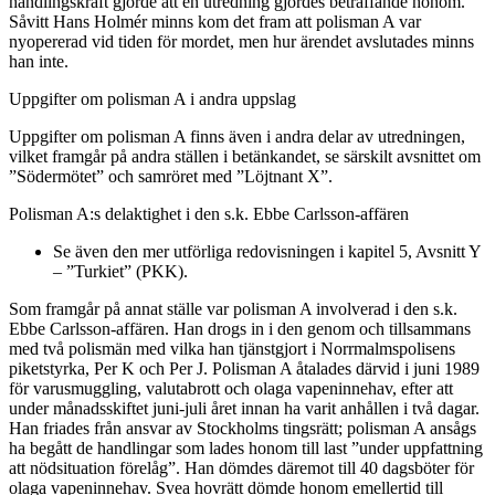
handlingskraft gjorde att en utredning gjordes beträffande honom.
Såvitt Hans Holmér minns kom det fram att polisman A var
nyopererad vid tiden för mordet, men hur ärendet avslutades minns
han inte.
Uppgifter om polisman A i andra uppslag
Uppgifter om polisman A finns även i andra delar av utredningen,
vilket framgår på andra ställen i betänkandet, se särskilt avsnittet om
”Södermötet” och samröret med ”Löjtnant X”.
Polisman A:s delaktighet i den s.k. Ebbe Carlsson-affären
Se även den mer utförliga redovisningen i kapitel 5, Avsnitt Y
– ”Turkiet” (PKK).
Som framgår på annat ställe var polisman A involverad i den s.k.
Ebbe Carlsson-affären. Han drogs in i den genom och tillsammans
med två polismän med vilka han tjänstgjort i Norrmalmspolisens
piketstyrka, Per K och Per J. Polisman A åtalades därvid i juni 1989
för varusmuggling, valutabrott och olaga vapeninnehav, efter att
under månadsskiftet juni-juli året innan ha varit anhållen i två dagar.
Han friades från ansvar av Stockholms tingsrätt; polisman A ansågs
ha begått de handlingar som lades honom till last ”under uppfattning
att nödsituation förelåg”. Han dömdes däremot till 40 dagsböter för
olaga vapeninnehav. Svea hovrätt dömde honom emellertid till