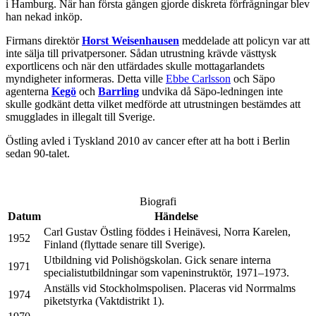
i Hamburg. När han första gången gjorde diskreta förfrågningar blev
han nekad inköp.
Firmans direktör
Horst Weisenhausen
meddelade att policyn var att
inte sälja till privatpersoner. Sådan utrustning krävde västtysk
exportlicens och när den utfärdades skulle mottagarlandets
myndigheter informeras. Detta ville
Ebbe Carlsson
och Säpo
agenterna
Kegö
och
Barrling
undvika då Säpo-ledningen inte
skulle godkänt detta vilket medförde att utrustningen bestämdes att
smugglades in illegalt till Sverige.
Östling avled i Tyskland 2010 av cancer efter att ha bott i Berlin
sedan 90-talet.
Biografi
Datum
Händelse
Carl Gustav Östling föddes i Heinävesi, Norra Karelen,
1952
Finland (flyttade senare till Sverige).
Utbildning vid Polishögskolan. Gick senare interna
1971
specialistutbildningar som vapeninstruktör, 1971–1973.
Anställs vid Stockholmspolisen. Placeras vid Norrmalms
1974
piketstyrka (Vaktdistrikt 1).