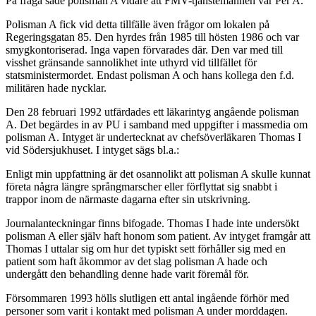
På fråga sade polisman A vidare att FMV-tjänstemannen var Per A.
Polisman A fick vid detta tillfälle även frågor om lokalen på
Regeringsgatan 85. Den hyrdes från 1985 till hösten 1986 och var
smygkontoriserad. Inga vapen förvarades där. Den var med till
visshet gränsande sannolikhet inte uthyrd vid tillfället för
statsministermordet. Endast polisman A och hans kollega den f.d.
militären hade nycklar.
Den 28 februari 1992 utfärdades ett läkarintyg angående polisman
A. Det begärdes in av PU i samband med uppgifter i massmedia om
polisman A. Intyget är undertecknat av chefsöverläkaren Thomas I
vid Södersjukhuset. I intyget sägs bl.a.:
Enligt min uppfattning är det osannolikt att polisman A skulle kunnat
företa några längre språngmarscher eller förflyttat sig snabbt i
trappor inom de närmaste dagarna efter sin utskrivning.
Journalanteckningar finns bifogade. Thomas I hade inte undersökt
polisman A eller själv haft honom som patient. Av intyget framgår att
Thomas I uttalar sig om hur det typiskt sett förhåller sig med en
patient som haft åkommor av det slag polisman A hade och
undergått den behandling denne hade varit föremål för.
Försommaren 1993 hölls slutligen ett antal ingående förhör med
personer som varit i kontakt med polisman A under morddagen.