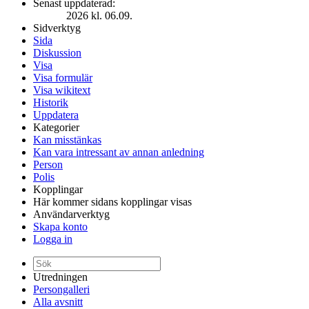
Senast uppdaterad:
2026 kl. 06.09.
Sidverktyg
Sida
Diskussion
Visa
Visa formulär
Visa wikitext
Historik
Uppdatera
Kategorier
Kan misstänkas
Kan vara intressant av annan anledning
Person
Polis
Kopplingar
Här kommer sidans kopplingar visas
Användarverktyg
Skapa konto
Logga in
Utredningen
Persongalleri
Alla avsnitt