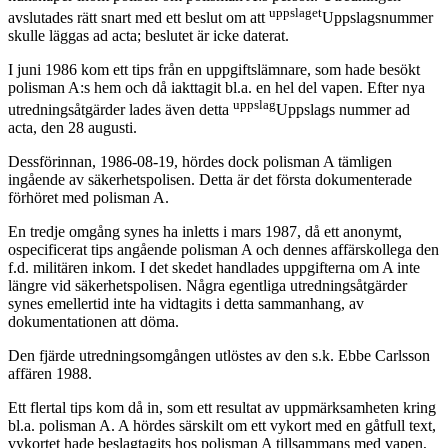
uppslaget
avslutades rätt snart med ett beslut om att
Uppslagsnummer
skulle läggas ad acta; beslutet är icke daterat.
I juni 1986 kom ett tips från en uppgiftslämnare, som hade besökt
polisman A:s hem och då iakttagit bl.a. en hel del vapen. Efter nya
uppslag
utredningsåtgärder lades även detta
Uppslags nummer ad
acta, den 28 augusti.
Dessförinnan, 1986-08-19, hördes dock polisman A tämligen
ingående av säkerhetspolisen. Detta är det första dokumenterade
förhöret med polisman A.
En tredje omgång synes ha inletts i mars 1987, då ett anonymt,
ospecificerat tips angående polisman A och dennes affärskollega den
f.d. militären inkom. I det skedet handlades uppgifterna om A inte
längre vid säkerhetspolisen. Några egentliga utredningsåtgärder
synes emellertid inte ha vidtagits i detta sammanhang, av
dokumentationen att döma.
Den fjärde utredningsomgången utlöstes av den s.k. Ebbe Carlsson
affären 1988.
Ett flertal tips kom då in, som ett resultat av uppmärksamheten kring
bl.a. polisman A. A hördes särskilt om ett vykort med en gåtfull text,
vykortet hade beslagtagits hos polisman A tillsammans med vapen,