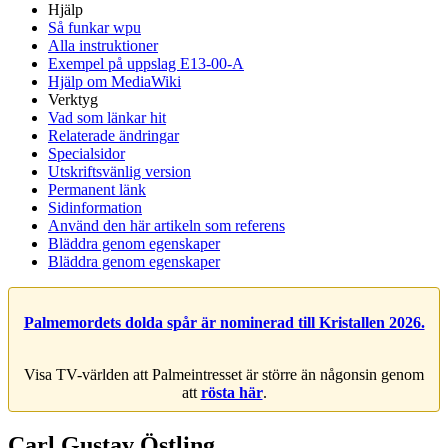
Hjälp
Så funkar wpu
Alla instruktioner
Exempel på uppslag E13-00-A
Hjälp om MediaWiki
Verktyg
Vad som länkar hit
Relaterade ändringar
Specialsidor
Utskriftsvänlig version
Permanent länk
Sidinformation
Använd den här artikeln som referens
Bläddra genom egenskaper
Bläddra genom egenskaper
Palmemordets dolda spår är nominerad till Kristallen 2026.
Visa TV-världen att Palmeintresset är större än någonsin genom
att
rösta här
.
Carl Gustav Östling