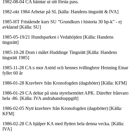
1982-08-04 CA hämtar ut sitt första pass.
1982-okt 1984 Arbetar på SL [källa: Handens tingsrätt & IVA]
1985-HT Fristående kurs SU ”Grundkurs i historia 30 hp-k” - ej
avklarad [Källa: SU]
1985-05-19/21 Hundsparken i Vedahöjden [Källa: Handens
tingsrätt]
1985-10-28 Dom i målet Huddinge Tingsrätt [Källa: Handens
tingsrätt 1985]
1985-11-28 CA:s mor Astrid och hennes tvillingbror Henning Einar
fyller 60 år
1986-01-28 Kravbrev från Kronofogden (dagsböter) [Källa: KFM]
1986-01-29 CA deltar på sista styrelsemötet APK. Därefter frånvaro
hela -86. [Källa: IVA andrahandsuppgift]
1986-02-05 Nytt kravbrev från Kronofogden (dagsböter) [Källa:
KFM]
1986-02-28 CA hjälper KA med flytten hela denna vecka. [Källa:
IVA]