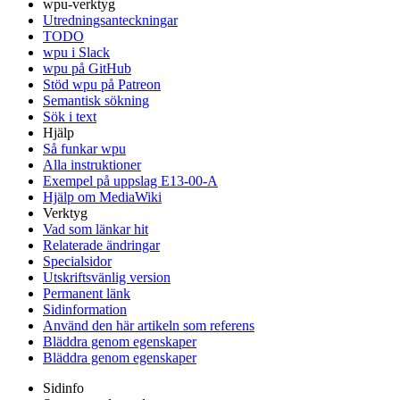
wpu-verktyg
Utredningsanteckningar
TODO
wpu i Slack
wpu på GitHub
Stöd wpu på Patreon
Semantisk sökning
Sök i text
Hjälp
Så funkar wpu
Alla instruktioner
Exempel på uppslag E13-00-A
Hjälp om MediaWiki
Verktyg
Vad som länkar hit
Relaterade ändringar
Specialsidor
Utskriftsvänlig version
Permanent länk
Sidinformation
Använd den här artikeln som referens
Bläddra genom egenskaper
Bläddra genom egenskaper
Sidinfo