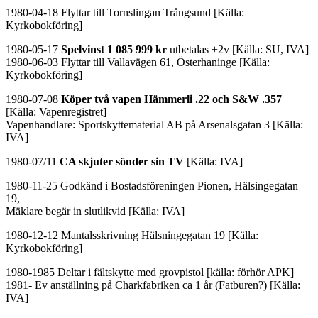
1980-04-18 Flyttar till Tornslingan Trångsund [Källa:
Kyrkobokföring]
1980-05-17
Spelvinst 1 085 999 kr
utbetalas +2v [Källa: SU, IVA]
1980-06-03 Flyttar till Vallavägen 61, Österhaninge [Källa:
Kyrkobokföring]
1980-07-08
Köper två vapen Hämmerli .22 och S&W .357
[Källa: Vapenregistret]
Vapenhandlare: Sportskyttematerial AB på Arsenalsgatan 3 [Källa:
IVA]
1980-07/11
CA skjuter sönder sin TV
[Källa: IVA]
1980-11-25 Godkänd i Bostadsföreningen Pionen, Hälsingegatan
19,
Mäklare begär in slutlikvid [Källa: IVA]
1980-12-12 Mantalsskrivning Hälsningegatan 19 [Källa:
Kyrkobokföring]
1980-1985 Deltar i fältskytte med grovpistol [källa: förhör APK]
1981- Ev anställning på Charkfabriken ca 1 år (Fatburen?) [Källa:
IVA]