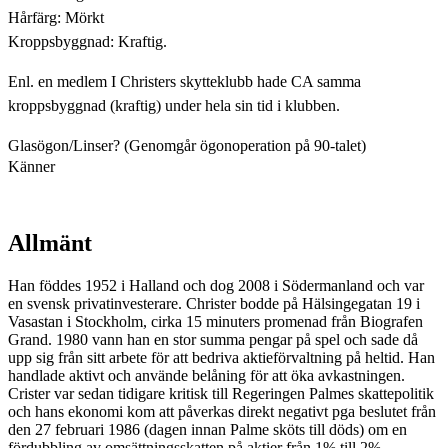
Hårfärg: Mörkt
Kroppsbyggnad: Kraftig.
Enl. en medlem I Christers skytteklubb hade CA samma
kroppsbyggnad (kraftig) under hela sin tid i klubben.
Glasögon/Linser? (Genomgår ögonoperation på 90-talet)
Känner
Allmänt
Han föddes 1952 i Halland och dog 2008 i Södermanland och var
en svensk privatinvesterare. Christer bodde på Hälsingegatan 19 i
Vasastan i Stockholm, cirka 15 minuters promenad från Biografen
Grand. 1980 vann han en stor summa pengar på spel och sade då
upp sig från sitt arbete för att bedriva aktieförvaltning på heltid. Han
handlade aktivt och använde belåning för att öka avkastningen.
Crister var sedan tidigare kritisk till Regeringen Palmes skattepolitik
och hans ekonomi kom att påverkas direkt negativt pga beslutet från
den 27 februari 1986 (dagen innan Palme sköts till döds) om en
fördubbling av omsättningsskatten på aktier från 1% till 2%.