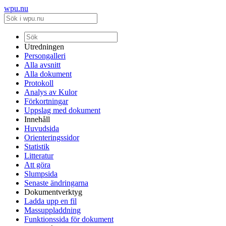
wpu.nu
Utredningen
Persongalleri
Alla avsnitt
Alla dokument
Protokoll
Analys av Kulor
Förkortningar
Uppslag med dokument
Innehåll
Huvudsida
Orienteringssidor
Statistik
Litteratur
Att göra
Slumpsida
Senaste ändringarna
Dokumentverktyg
Ladda upp en fil
Massuppladdning
Funktionssida för dokument