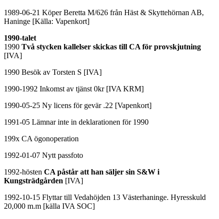
1989-06-21 Köper Beretta M/626 från Häst & Skyttehörnan AB,
Haninge [Källa: Vapenkort]
1990-talet
1990
Två stycken kallelser skickas till CA för provskjutning
[IVA]
1990 Besök av Torsten S [IVA]
1990-1992 Inkomst av tjänst 0kr [IVA KRM]
1990-05-25 Ny licens för gevär .22 [Vapenkort]
1991-05 Lämnar inte in deklarationen för 1990
199x CA ögonoperation
1992-01-07 Nytt passfoto
1992-hösten
CA påstår att han säljer sin S&W i
Kungsträdgården
[IVA]
1992-10-15 Flyttar till Vedahöjden 13 Västerhaninge. Hyresskuld
20,000 m.m [källa IVA SOC]