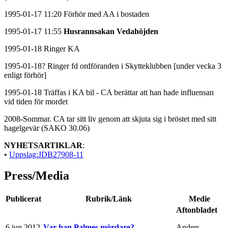
1995-01-17 11:20 Förhör med AA i bostaden
1995-01-17 11:55
Husrannsakan Vedahöjden
1995-01-18 Ringer KA
1995-01-18? Ringer fd ordföranden i Skytteklubben [under vecka 3
enligt förhör]
1995-01-18 Träffas i KA bil - CA berättar att han hade influensan
vid tiden för mordet
2008-Sommar. CA tar sitt liv genom att skjuta sig i bröstet med sitt
hagelgevär (SAKO 30.06)
NYHETSARTIKLAR
:
•
Uppslag:JDB27908-11
Press/Media
Publicerat
Rubrik/Länk
Medie
Aftonbladet
6 jun 2012
Var han Palmes mördare?
Anders