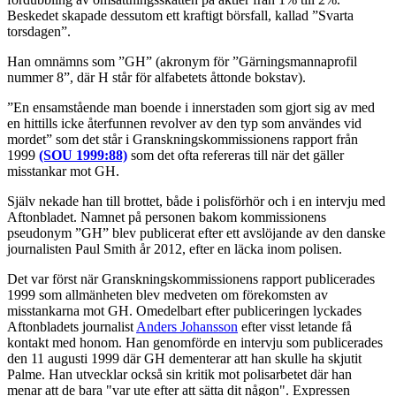
Beskedet skapade dessutom ett kraftigt börsfall, kallad ”Svarta
torsdagen”.
Han omnämns som ”GH” (akronym för ”Gärningsmannaprofil
nummer 8”, där H står för alfabetets åttonde bokstav).
”En ensamstående man boende i innerstaden som gjort sig av med
en hittills icke återfunnen revolver av den typ som användes vid
mordet” som det står i Granskningskommissionens rapport från
1999
(SOU 1999:88)
som det ofta refereras till när det gäller
misstankar mot GH.
Själv nekade han till brottet, både i polisförhör och i en intervju med
Aftonbladet. Namnet på personen bakom kommissionens
pseudonym ”GH” blev publicerat efter ett avslöjande av den danske
journalisten Paul Smith år 2012, efter en läcka inom polisen.
Det var först när Granskningskommissionens rapport publicerades
1999 som allmänheten blev medveten om förekomsten av
misstankarna mot GH. Omedelbart efter publiceringen lyckades
Aftonbladets journalist
Anders Johansson
efter visst letande få
kontakt med honom. Han genomförde en intervju som publicerades
den 11 augusti 1999 där GH dementerar att han skulle ha skjutit
Palme. Han utvecklar också sin kritik mot polisarbetet där han
menar att de bara "var ute efter att sätta dit någon". Expressen