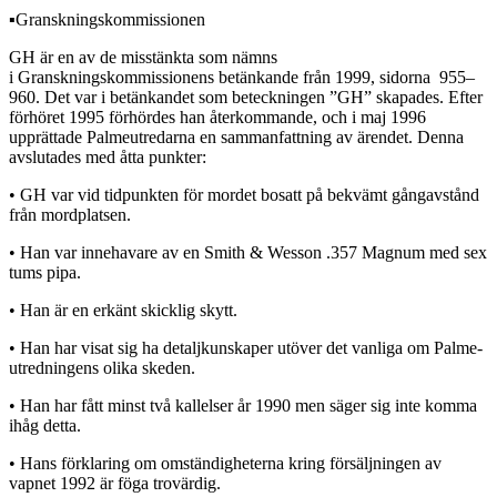
▪︎Granskningskommissionen
GH är en av de misstänkta som nämns
i Granskningskommissionens betänkande från 1999, sidorna 955–
960. Det var i betänkandet som beteckningen ”GH” skapades. Efter
förhöret 1995 förhördes han återkommande, och i maj 1996
upprättade Palmeutredarna en sammanfattning av ärendet. Denna
avslutades med åtta punkter:
• GH var vid tidpunkten för mordet bosatt på bekvämt gångavstånd
från mordplatsen.
• Han var innehavare av en Smith & Wesson .357 Magnum med sex
tums pipa.
• Han är en erkänt skicklig skytt.
• Han har visat sig ha detaljkunskaper utöver det vanliga om Palme-
utredningens olika skeden.
• Han har fått minst två kallelser år 1990 men säger sig inte komma
ihåg detta.
• Hans förklaring om omständigheterna kring försäljningen av
vapnet 1992 är föga trovärdig.