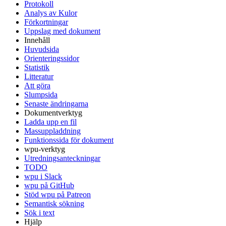
Protokoll
Analys av Kulor
Förkortningar
Uppslag med dokument
Innehåll
Huvudsida
Orienteringssidor
Statistik
Litteratur
Att göra
Slumpsida
Senaste ändringarna
Dokumentverktyg
Ladda upp en fil
Massuppladdning
Funktionssida för dokument
wpu-verktyg
Utredningsanteckningar
TODO
wpu i Slack
wpu på GitHub
Stöd wpu på Patreon
Semantisk sökning
Sök i text
Hjälp