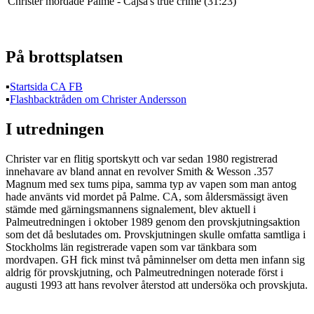
Christer mördade Palme - Cajsa's true crime (31:23)
På brottsplatsen
▪︎
Startsida CA FB
▪︎
Flashbacktråden om Christer Andersson
I utredningen
Christer var en flitig sportskytt och var sedan 1980 registrerad
innehavare av bland annat en revolver Smith & Wesson .357
Magnum med sex tums pipa, samma typ av vapen som man antog
hade använts vid mordet på Palme. CA, som åldersmässigt även
stämde med gärningsmannens signalement, blev aktuell i
Palmeutredningen i oktober 1989 genom den provskjutningsaktion
som det då beslutades om. Provskjutningen skulle omfatta samtliga i
Stockholms län registrerade vapen som var tänkbara som
mordvapen. GH fick minst två påminnelser om detta men infann sig
aldrig för provskjutning, och Palmeutredningen noterade först i
augusti 1993 att hans revolver återstod att undersöka och provskjuta.