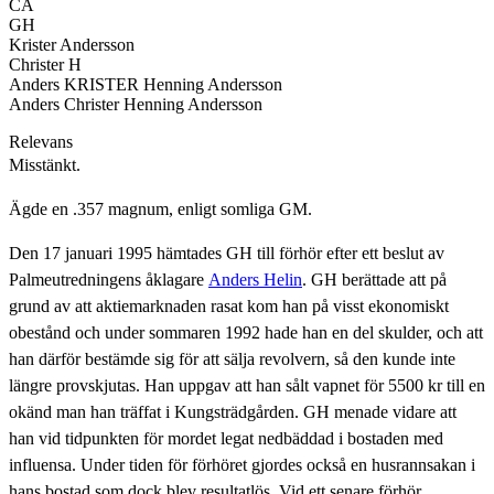
CA
GH
Krister Andersson
Christer H
Anders KRISTER Henning Andersson
Anders Christer Henning Andersson
Relevans
Misstänkt.
Ägde en .357 magnum, enligt somliga GM.
Den 17 januari 1995 hämtades GH till förhör efter ett beslut av
Palmeutredningens åklagare
Anders Helin
. GH berättade att på
grund av att aktiemarknaden rasat kom han på visst ekonomiskt
obestånd och under sommaren 1992 hade han en del skulder, och att
han därför bestämde sig för att sälja revolvern, så den kunde inte
längre provskjutas. Han uppgav att han sålt vapnet för 5500 kr till en
okänd man han träffat i Kungsträdgården. GH menade vidare att
han vid tidpunkten för mordet legat nedbäddad i bostaden med
influensa. Under tiden för förhöret gjordes också en husrannsakan i
hans bostad som dock blev resultatlös. Vid ett senare förhör