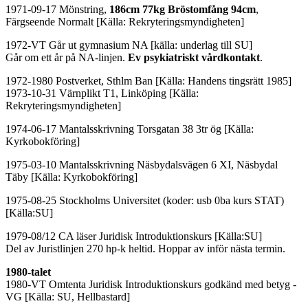
1971-09-17 Mönstring,
186cm 77kg Bröstomfång 94cm
,
Färgseende Normalt [Källa: Rekryteringsmyndigheten]
1972-VT Går ut gymnasium NA [källa: underlag till SU]
Går om ett år på NA-linjen.
Ev psykiatriskt vårdkontakt
.
1972-1980 Postverket, Sthlm Ban [Källa: Handens tingsrätt 1985]
1973-10-31 Värnplikt T1, Linköping [Källa:
Rekryteringsmyndigheten]
1974-06-17 Mantalsskrivning Torsgatan 38 3tr ög [Källa:
Kyrkobokföring]
1975-03-10 Mantalsskrivning Näsbydalsvägen 6 XI, Näsbydal
Täby [Källa: Kyrkobokföring]
1975-08-25 Stockholms Universitet (koder: usb 0ba kurs STAT)
[Källa:SU]
1979-08/12 CA läser Juridisk Introduktionskurs [Källa:SU]
Del av Juristlinjen 270 hp-k heltid. Hoppar av inför nästa termin.
1980-talet
1980-VT Omtenta Juridisk Introduktionskurs godkänd med betyg -
VG [Källa: SU, Hellbastard]