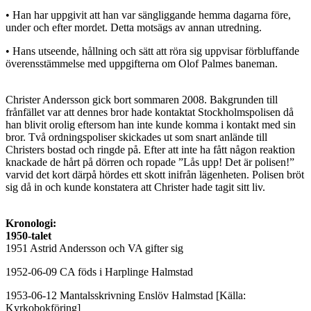
• Han har uppgivit att han var sängliggande hemma dagarna före,
under och efter mordet. Detta motsägs av annan utredning.
• Hans utseende, hållning och sätt att röra sig uppvisar förbluffande
överensstämmelse med uppgifterna om Olof Palmes baneman.
Christer Andersson gick bort sommaren 2008. Bakgrunden till
frånfället var att dennes bror hade kontaktat Stockholmspolisen då
han blivit orolig eftersom han inte kunde komma i kontakt med sin
bror. Två ordningspoliser skickades ut som snart anlände till
Christers bostad och ringde på. Efter att inte ha fått någon reaktion
knackade de hårt på dörren och ropade ”Lås upp! Det är polisen!”
varvid det kort därpå hördes ett skott inifrån lägenheten. Polisen bröt
sig då in och kunde konstatera att Christer hade tagit sitt liv.
Kronologi:
1950-talet
1951 Astrid Andersson och VA gifter sig
1952-06-09 CA föds i Harplinge Halmstad
1953-06-12 Mantalsskrivning Enslöv Halmstad [Källa:
Kyrkobokföring]