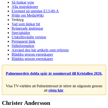
Så funkar wpu
Alla instruktioner
Exempel på uppslag E13-00-A
Hjälp om MediaWiki
Verktyg
Vad som länkar hit
Relaterade ändringar
Specialsidor
Utskriftsvänlig version
Permanent länk
Sidinformation
Använd den här artikeln som referens
Bläddra genom egenskaper
Bläddra genom egenskaper
Palmemordets dolda spår är nominerad till Kristallen 2026.
Visa TV-världen att Palmeintresset är större än någonsin genom
att
rösta här
.
Christer Andersson