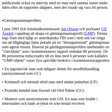
publicerade också en intervju med en man med samma namn under
tiden efter att rapporten släpptes, men det visade sig vara fel person.
▪︎Gärningsmannaprofilen.
I juni 1993 fick kriminalkommissarie
Jan Olsson
och psykiater
Ulf
Åsgård
i uppdrag att skapa en gärningsmannaprofil (
GMP
). Denna
togs fram med hjälp av amerikanska FBI som i stort sett var eniga
om att tillgängliga fakta pekade på en ”disorganiserad” gärningsman
som agerat ensam. Baserat på gärningsmannaprofilen utarbetades en
”checklista” som i kommissionens rapport omfattar 86 personer. De
86 personerna reducerades till en lista med 6 personer som kallades
”GMP-objekt” varav fyra specifikt beskrivs i kommissionsrapporten:
• En jugoslavisk man som tidigare dömts för mordförhandling
(anonymiserad som GC)
• Kriminell och mentalt störd man med uttalat palmehat (GF)
• Psykiskt instabil man fixerad vid Olof Palme (GG)
• Mannen som anonymiserats som GH: En man som bodde i
innerstaden och hade avyttrat en icke-testad revolver.