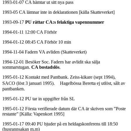
1993-01-07 CA hämtar ut sitt nya pass
1993-05 CA lämnar inte in deklarationen [källa Skatteverket]
1993-09-17
PU rättar CA:s felaktiga vapennummer
1994-01-11 12:00 CA Förhör
1994-01-12 08:45 CA Förhör 10 min
1994-11-04 Fadern VA avliden (Skatteverket)
1994-12-01 Besöker Soc. Fadern har avlidit ska sälja
sommarstugan.
CA bostadslös
.
1995-01-12 Kontakt med Pantbank. Zeiss-kikare (sept 1994),
SACO (löst 3 januari 1995). Hagelbössa Beretta ej utlöst, sålt av
pantbanken.
1995-01-12 PU tar in uppgifter från SL
1995-01-12 Första verifierade datum där CA är skriven som ”Poste
restante” [Källa: Vapenkort 1995]
1995-01-17 09:40 PU bjuder på en heldagskonferens till 18:50
(husrannsakan m.m)