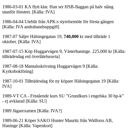
1986-03-01 KA flytt klar. Han ser HSB-flaggan på halv stång
utanför fönstret. [Källa: IVA]
1986-04-04 Uteblir från APK:s styrelsemöte för första gången
[Källa: IVA andrahandsuppgift]
1987-07 Säljer Hälsingegatan 19,
740,000
kr med tillträde 1
oktober. [Källa: IVA]
1987-07-15 Köp Huggarvägen 9, Västerhaninge. 225,000 kr [Källa:
tillträdesdag enl överlåtelseavta]
1987-08-18 Mantalsskrivning Huggarvägen 9 [Källa:
Kyrkobokföring]
1987-10-01 Tillträdesdag för ny köpare Hälsingegatan 19 [Källa:
IVA]
1989-VT CA - Fristående kurs SU ”Grundkurs i engelska 30 hp-k”
- ej avklarad [Källa: SU]
1989 Jägarexamen [Källa: IVA?]
1989-06-21 Köper SAKO Hunter Mauritz från Widforss AB,
Haninge [Källa: Vapenkort]