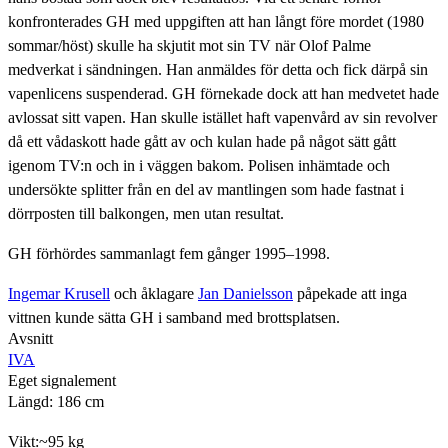
konfronterades GH med uppgiften att han långt före mordet (1980
sommar/höst) skulle ha skjutit mot sin TV när Olof Palme
medverkat i sändningen. Han anmäldes för detta och fick därpå sin
vapenlicens suspenderad. GH förnekade dock att han medvetet hade
avlossat sitt vapen. Han skulle istället haft vapenvård av sin revolver
då ett vådaskott hade gått av och kulan hade på något sätt gått
igenom TV:n och in i väggen bakom. Polisen inhämtade och
undersökte splitter från en del av mantlingen som hade fastnat i
dörrposten till balkongen, men utan resultat.
GH förhördes sammanlagt fem gånger 1995–1998.
Ingemar Krusell
och åklagare
Jan Danielsson
påpekade att inga
vittnen kunde sätta GH i samband med brottsplatsen.
Avsnitt
IVA
Eget signalement
Längd: 186 cm
Vikt:~95 kg