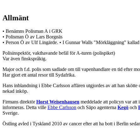
Allmänt
• Benämns Polisman A i GRK
• Polisman Ö av Lars Borgnäs
• Person Ö av Ulf Lingärde. • I Gunnar Walls "Mörkläggning" kalla
Polisinspektör, vakthavande befäl för A-turen (polispiket)
Var även finskspråkig.
Major och f.d. polis som sadlade om till vapenhandlare en tid efter 
Har gjort ett antal resor till Sydafrika.
Hans inblandning i Ebbe Carlsson affären utgjordes av att han skötte
nekad inköp.
Firmans direktör
Horst Weisenhausen
meddelade att policyn var att i
informeras. Detta ville
Ebbe Carlsson
och Säpo agenterna
Kegö
och
Sverige.
Östling avled i Tyskland 2010 av cancer efter att ha bott i Berlin sedan