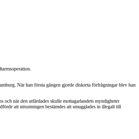
dtarmsoperation.
amburg. När han första gången gjorde diskreta förfrågningar blev han
cens och när den utfärdades skulle mottagarlandets myndigheter
örde att utrustningen bestämdes att smugglades in illegalt till