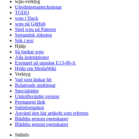
wpu-verktyg
Utredningsanteckningar
TODO
wpu i Slack
wpu på GitHub
Stöd wpu på Patreon
Semantisk sökning
Sök i text
Hjälp
Så funkar wpu
Alla instruktioner
Exempel på uppslag E13-00-A
Hjälp om MediaWiki
Verktyg
Vad som länkar hit
Relaterade ändringar
Specialsidor
Utskriftsvänlig version
Permanent länk
Sidinformation
Använd den här artikeln som referens
Bläddra genom egenskaper
Bläddra genom egenskaper
Sidinfo