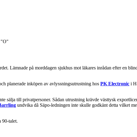
d "O"
mordet. Lämnade på morddagen sjukhus mot läkares inrådan efter en blin
 och planerade inköpen av avlyssningsutrustning hos
PK Electronic
i H
nte sälja till privatpersoner. Sådan utrustning krävde västtysk exportli
Barrling
undvika då Säpo-ledningen inte skulle godkänt detta vilket medf
 90-talet.