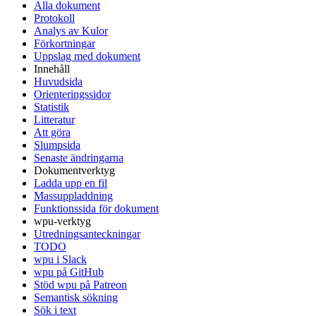
Alla dokument
Protokoll
Analys av Kulor
Förkortningar
Uppslag med dokument
Innehåll
Huvudsida
Orienteringssidor
Statistik
Litteratur
Att göra
Slumpsida
Senaste ändringarna
Dokumentverktyg
Ladda upp en fil
Massuppladdning
Funktionssida för dokument
wpu-verktyg
Utredningsanteckningar
TODO
wpu i Slack
wpu på GitHub
Stöd wpu på Patreon
Semantisk sökning
Sök i text