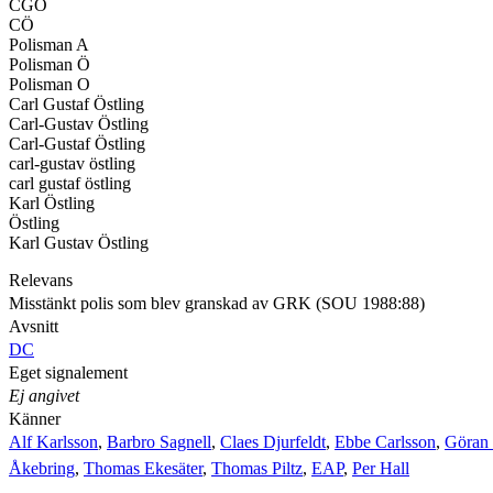
CGÖ
CÖ
Polisman A
Polisman Ö
Polisman O
Carl Gustaf Östling
Carl-Gustav Östling
Carl-Gustaf Östling
carl-gustav östling
carl gustaf östling
Karl Östling
Östling
Karl Gustav Östling
Relevans
Misstänkt polis som blev granskad av GRK (SOU 1988:88)
Avsnitt
DC
Eget signalement
Ej angivet
Känner
Alf Karlsson
,
Barbro Sagnell
,
Claes Djurfeldt
,
Ebbe Carlsson
,
Göran 
Åkebring
,
Thomas Ekesäter
,
Thomas Piltz
,
EAP
,
Per Hall