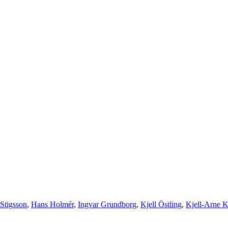
Stigsson
,
Hans Holmér
,
Ingvar Grundborg
,
Kjell Östling
,
Kjell-Arne K