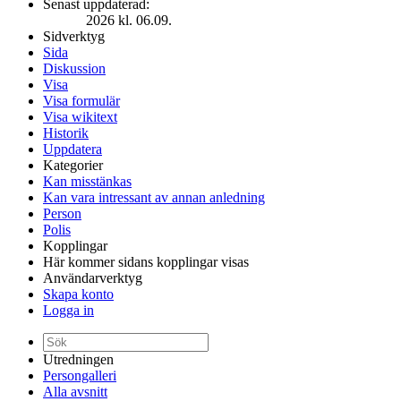
Senast uppdaterad:
2026 kl. 06.09.
Sidverktyg
Sida
Diskussion
Visa
Visa formulär
Visa wikitext
Historik
Uppdatera
Kategorier
Kan misstänkas
Kan vara intressant av annan anledning
Person
Polis
Kopplingar
Här kommer sidans kopplingar visas
Användarverktyg
Skapa konto
Logga in
Utredningen
Persongalleri
Alla avsnitt