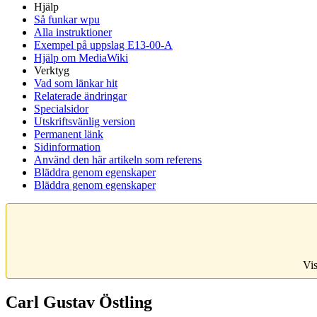
Hjälp
Så funkar wpu
Alla instruktioner
Exempel på uppslag E13-00-A
Hjälp om MediaWiki
Verktyg
Vad som länkar hit
Relaterade ändringar
Specialsidor
Utskriftsvänlig version
Permanent länk
Sidinformation
Använd den här artikeln som referens
Bläddra genom egenskaper
Bläddra genom egenskaper
Vis
Carl Gustav Östling