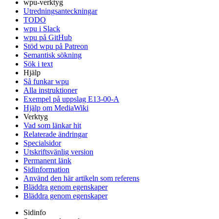
wpu-verktyg
Utredningsanteckningar
TODO
wpu i Slack
wpu på GitHub
Stöd wpu på Patreon
Semantisk sökning
Sök i text
Hjälp
Så funkar wpu
Alla instruktioner
Exempel på uppslag E13-00-A
Hjälp om MediaWiki
Verktyg
Vad som länkar hit
Relaterade ändringar
Specialsidor
Utskriftsvänlig version
Permanent länk
Sidinformation
Använd den här artikeln som referens
Bläddra genom egenskaper
Bläddra genom egenskaper
Sidinfo