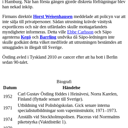
i Hamburg. När han första gången gjorde diskreta förfrågningar blev
han nekad inköp.
Firmans direktör
Horst Weisenhausen
meddelade att policyn var att
inte sälja till privatpersoner. Sådan utrustning krävde västtysk
exportlicens och när den utfärdades skulle mottagarlandets
myndigheter informeras. Detta ville
Ebbe Carlsson
och Säpo
agenterna
Kegö
och
Barrling
undvika då Säpo-ledningen inte
skulle godkänt detta vilket medförde att utrustningen bestämdes att
smugglades in illegalt till Sverige.
Östling avled i Tyskland 2010 av cancer efter att ha bott i Berlin
sedan 90-talet.
Biografi
Datum
Händelse
Carl Gustav Östling föddes i Heinävesi, Norra Karelen,
1952
Finland (flyttade senare till Sverige).
Utbildning vid Polishögskolan. Gick senare interna
1971
specialistutbildningar som vapeninstruktör, 1971–1973.
Anställs vid Stockholmspolisen. Placeras vid Norrmalms
1974
piketstyrka (Vaktdistrikt 1).