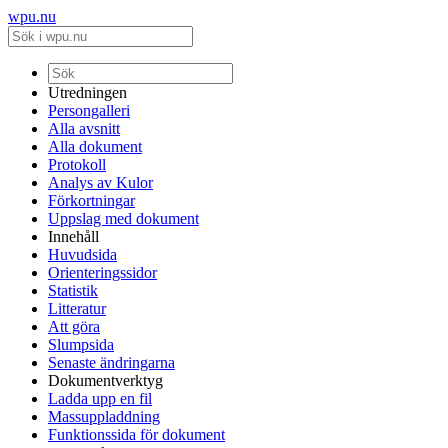
wpu.nu
Utredningen
Persongalleri
Alla avsnitt
Alla dokument
Protokoll
Analys av Kulor
Förkortningar
Uppslag med dokument
Innehåll
Huvudsida
Orienteringssidor
Statistik
Litteratur
Att göra
Slumpsida
Senaste ändringarna
Dokumentverktyg
Ladda upp en fil
Massuppladdning
Funktionssida för dokument