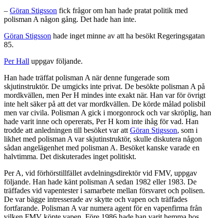
–
Göran Stigsson
fick frågor om han hade pratat politik med
polisman A någon gång. Det hade han inte.
Göran Stigsson
hade inget minne av att ha besökt Regeringsgatan
85.
Per Hall
uppgav följande.
Han hade träffat polisman A när denne fungerade som
skjutinstruktör. De umgicks inte privat. De besökte polisman A på
mordkvällen, men Per H mindes inte exakt när. Han var för övrigt
inte helt säker på att det var mordkvällen. De körde målad polisbil
men var civila. Polisman A gick i morgonrock och var skröplig, han
hade varit inne och opererats, Per H kom inte ihåg för vad. Han
trodde att anledningen till besöket var att
Göran Stigsson
, som i
likhet med polisman A var skjutinstruktör, skulle diskutera någon
sådan angelägenhet med polisman A. Besöket kanske varade en
halvtimma. Det diskuterades inget politiskt.
Per A, vid förhörstillfället avdelningsdirektör vid FMV, uppgav
följande. Han hade känt polisman A sedan 1982 eller 1983. De
träffades vid vapentester i samarbete mellan försvaret och polisen.
De var bägge intresserade av skytte och vapen och träffades
fortfarande. Polisman A var numera agent för en vapenfirma från
vilken FMV köpte vapen. Före 1986 hade han varit hemma hos