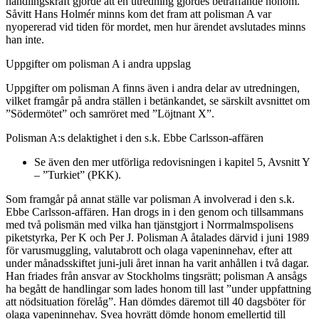
handlingskraft gjorde att en utredning gjordes beträffande honom.
Såvitt Hans Holmér minns kom det fram att polisman A var
nyopererad vid tiden för mordet, men hur ärendet avslutades minns
han inte.
Uppgifter om polisman A i andra uppslag
Uppgifter om polisman A finns även i andra delar av utredningen,
vilket framgår på andra ställen i betänkandet, se särskilt avsnittet om
”Södermötet” och samröret med ”Löjtnant X”.
Polisman A:s delaktighet i den s.k. Ebbe Carlsson-affären
Se även den mer utförliga redovisningen i kapitel 5, Avsnitt Y
– ”Turkiet” (PKK).
Som framgår på annat ställe var polisman A involverad i den s.k.
Ebbe Carlsson-affären. Han drogs in i den genom och tillsammans
med två polismän med vilka han tjänstgjort i Norrmalmspolisens
piketstyrka, Per K och Per J. Polisman A åtalades därvid i juni 1989
för varusmuggling, valutabrott och olaga vapeninnehav, efter att
under månadsskiftet juni-juli året innan ha varit anhållen i två dagar.
Han friades från ansvar av Stockholms tingsrätt; polisman A ansågs
ha begått de handlingar som lades honom till last ”under uppfattning
att nödsituation förelåg”. Han dömdes däremot till 40 dagsböter för
olaga vapeninnehav. Svea hovrätt dömde honom emellertid till