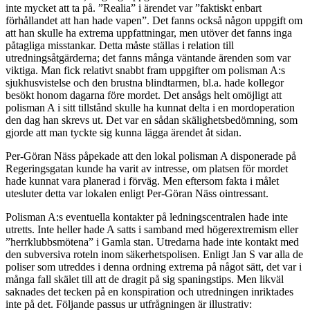
inte mycket att ta på. ”Realia” i ärendet var ”faktiskt enbart
förhållandet att han hade vapen”. Det fanns också någon uppgift om
att han skulle ha extrema uppfattningar, men utöver det fanns inga
påtagliga misstankar. Detta måste ställas i relation till
utredningsåtgärderna; det fanns många väntande ärenden som var
viktiga. Man fick relativt snabbt fram uppgifter om polisman A:s
sjukhusvistelse och den brustna blindtarmen, bl.a. hade kollegor
besökt honom dagarna före mordet. Det ansågs helt omöjligt att
polisman A i sitt tillstånd skulle ha kunnat delta i en mordoperation
den dag han skrevs ut. Det var en sådan skälighetsbedömning, som
gjorde att man tyckte sig kunna lägga ärendet åt sidan.
Per-Göran Näss påpekade att den lokal polisman A disponerade på
Regeringsgatan kunde ha varit av intresse, om platsen för mordet
hade kunnat vara planerad i förväg. Men eftersom fakta i målet
utesluter detta var lokalen enligt Per-Göran Näss ointressant.
Polisman A:s eventuella kontakter på ledningscentralen hade inte
utretts. Inte heller hade A satts i samband med högerextremism eller
”herrklubbsmötena” i Gamla stan. Utredarna hade inte kontakt med
den subversiva roteln inom säkerhetspolisen. Enligt Jan S var alla de
poliser som utreddes i denna ordning extrema på något sätt, det var i
många fall skälet till att de dragit på sig spaningstips. Men likväl
saknades det tecken på en konspiration och utredningen inriktades
inte på det. Följande passus ur utfrågningen är illustrativ: