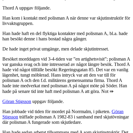
Thord A uppgav följande.
Han kom i kontakt med polisman A när denne var skjutinstruktör för
livvaktsgruppen.
Han hade haft en del flyktiga kontakter med polisman A, bl.a. hade
han besökt denne i hans bostad några gånger.
De hade inget privat umgänge, men delade skjutintresset.
Besöket morddagen vid 3-4-tiden var ”en artighetsvisit”; polisman A
var ganska svag och inte intresserad av något längre besök. Thord A
hade vid något tillfälle besökt Regeringsgatan 85. Det var en vanlig
lägenhet, tungt möblerad. Hans intryck var att den var till för
polisman A och den f.d. militärens gemensamma firma. Thord A
hade inte medverkat med polisman A på något möte på Söder. Han
hade på senare tid inte haft med polisman A att göra. Not ⇛
Göran Stigsson
uppgav följande.
Han jobbade vid tiden för mordet på Norrmalm, i piketen.
Göran
Stigsson
träffade polisman A 1982-83 i samband med skjutövningar
där polisman A fungerade som skjutledare.
Han hade sedan arbetat tillsammans med A som skjutinstruktör. Det