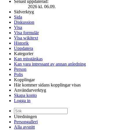
Senast uppdaterad:
2026 kl. 06.09.
Sidverktyg
Sida
Diskussion
Visa
Visa formulär
Visa wikitext
Historik
Uppdatera
Kategorier
Kan misstänkas
Kan vara intressant av annan anledning
Person
Polis
Kopplingar
Här kommer sidans kopplingar visas
Användarverktyg
Skapa konto
Logga in
Utredningen
Persongalleri
Alla avsnitt