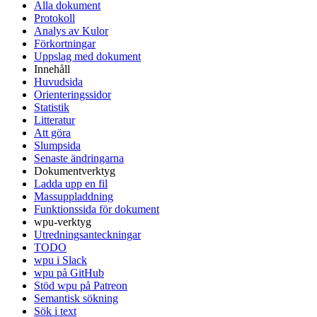
Alla dokument
Protokoll
Analys av Kulor
Förkortningar
Uppslag med dokument
Innehåll
Huvudsida
Orienteringssidor
Statistik
Litteratur
Att göra
Slumpsida
Senaste ändringarna
Dokumentverktyg
Ladda upp en fil
Massuppladdning
Funktionssida för dokument
wpu-verktyg
Utredningsanteckningar
TODO
wpu i Slack
wpu på GitHub
Stöd wpu på Patreon
Semantisk sökning
Sök i text