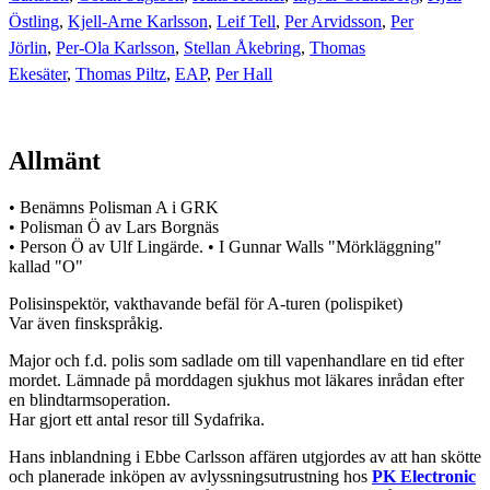
Östling
,
Kjell-Arne Karlsson
,
Leif Tell
,
Per Arvidsson
,
Per
Jörlin
,
Per-Ola Karlsson
,
Stellan Åkebring
,
Thomas
Ekesäter
,
Thomas Piltz
,
EAP
,
Per Hall
Allmänt
• Benämns Polisman A i GRK
• Polisman Ö av Lars Borgnäs
• Person Ö av Ulf Lingärde. • I Gunnar Walls "Mörkläggning"
kallad "O"
Polisinspektör, vakthavande befäl för A-turen (polispiket)
Var även finskspråkig.
Major och f.d. polis som sadlade om till vapenhandlare en tid efter
mordet. Lämnade på morddagen sjukhus mot läkares inrådan efter
en blindtarmsoperation.
Har gjort ett antal resor till Sydafrika.
Hans inblandning i Ebbe Carlsson affären utgjordes av att han skötte
och planerade inköpen av avlyssningsutrustning hos
PK Electronic