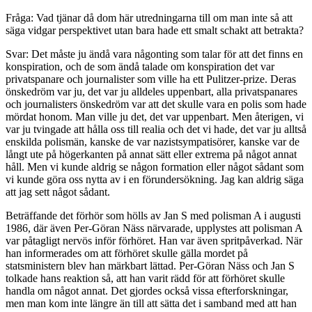
Fråga: Vad tjänar då dom här utredningarna till om man inte så att
säga vidgar perspektivet utan bara hade ett smalt schakt att betrakta?
Svar: Det måste ju ändå vara någonting som talar för att det finns en
konspiration, och de som ändå talade om konspiration det var
privatspanare och journalister som ville ha ett Pulitzer-prize. Deras
önskedröm var ju, det var ju alldeles uppenbart, alla privatspanares
och journalisters önskedröm var att det skulle vara en polis som hade
mördat honom. Man ville ju det, det var uppenbart. Men återigen, vi
var ju tvingade att hålla oss till realia och det vi hade, det var ju alltså
enskilda polismän, kanske de var nazistsympatisörer, kanske var de
långt ute på högerkanten på annat sätt eller extrema på något annat
håll. Men vi kunde aldrig se någon formation eller något sådant som
vi kunde göra oss nytta av i en förundersökning. Jag kan aldrig säga
att jag sett något sådant.
Beträffande det förhör som hölls av Jan S med polisman A i augusti
1986, där även Per-Göran Näss närvarade, upplystes att polisman A
var påtagligt nervös inför förhöret. Han var även spritpåverkad. När
han informerades om att förhöret skulle gälla mordet på
statsministern blev han märkbart lättad. Per-Göran Näss och Jan S
tolkade hans reaktion så, att han varit rädd för att förhöret skulle
handla om något annat. Det gjordes också vissa efterforskningar,
men man kom inte längre än till att sätta det i samband med att han