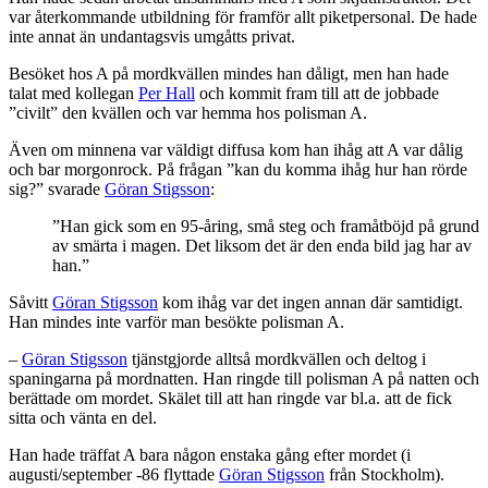
var återkommande utbildning för framför allt piketpersonal. De hade
inte annat än undantagsvis umgåtts privat.
Besöket hos A på mordkvällen mindes han dåligt, men han hade
talat med kollegan
Per Hall
och kommit fram till att de jobbade
”civilt” den kvällen och var hemma hos polisman A.
Även om minnena var väldigt diffusa kom han ihåg att A var dålig
och bar morgonrock. På frågan ”kan du komma ihåg hur han rörde
sig?” svarade
Göran Stigsson
:
”Han gick som en 95-åring, små steg och framåtböjd på grund
av smärta i magen. Det liksom det är den enda bild jag har av
han.”
Såvitt
Göran Stigsson
kom ihåg var det ingen annan där samtidigt.
Han mindes inte varför man besökte polisman A.
–
Göran Stigsson
tjänstgjorde alltså mordkvällen och deltog i
spaningarna på mordnatten. Han ringde till polisman A på natten och
berättade om mordet. Skälet till att han ringde var bl.a. att de fick
sitta och vänta en del.
Han hade träffat A bara någon enstaka gång efter mordet (i
augusti/september -86 flyttade
Göran Stigsson
från Stockholm).