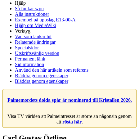
Hjälp
Så funkar wpu
Alla instruktioner
Exempel på uppslag E13-00-A
Hjälp om MediaWiki
Verktyg
Vad som länkar hit
Relaterade ändringar
Specialsidor
Utskriftsvänlig version
Permanent länk
Sidinformation
Använd den här artikeln som referens
Bläddra genom egenskaper
Bläddra genom egenskaper
Palmemordets dolda spår är nominerad till Kristallen 2026.
Visa TV-världen att Palmeintresset är större än någonsin genom
att
rösta här
.
Carl Gustav Östling