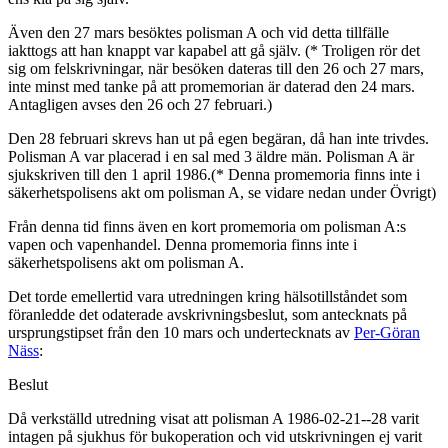
Även den 27 mars besöktes polisman A och vid detta tillfälle
iakttogs att han knappt var kapabel att gå själv. (* Troligen rör det
sig om felskrivningar, när besöken dateras till den 26 och 27 mars,
inte minst med tanke på att promemorian är daterad den 24 mars.
Antagligen avses den 26 och 27 februari.)
Den 28 februari skrevs han ut på egen begäran, då han inte trivdes.
Polisman A var placerad i en sal med 3 äldre män. Polisman A är
sjukskriven till den 1 april 1986.(* Denna promemoria finns inte i
säkerhetspolisens akt om polisman A, se vidare nedan under Övrigt)
Från denna tid finns även en kort promemoria om polisman A:s
vapen och vapenhandel. Denna promemoria finns inte i
säkerhetspolisens akt om polisman A.
Det torde emellertid vara utredningen kring hälsotillståndet som
föranledde det odaterade avskrivningsbeslut, som antecknats på
ursprungstipset från den 10 mars och undertecknats av
Per-Göran
Näss
:
Beslut
Då verkställd utredning visat att polisman A 1986-02-21--28 varit
intagen på sjukhus för bukoperation och vid utskrivningen ej varit