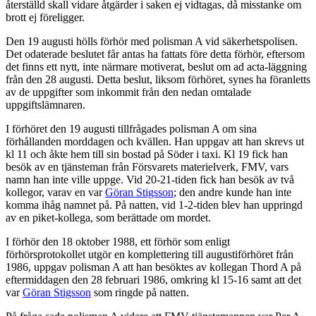
återställd skall vidare åtgärder i saken ej vidtagas, då misstanke om
brott ej föreligger.
Den 19 augusti hölls förhör med polisman A vid säkerhetspolisen.
Det odaterade beslutet får antas ha fattats före detta förhör, eftersom
det finns ett nytt, inte närmare motiverat, beslut om ad acta-läggning
från den 28 augusti. Detta beslut, liksom förhöret, synes ha föranletts
av de uppgifter som inkommit från den nedan omtalade
uppgiftslämnaren.
I förhöret den 19 augusti tillfrågades polisman A om sina
förhållanden morddagen och kvällen. Han uppgav att han skrevs ut
kl 11 och åkte hem till sin bostad på Söder i taxi. Kl 19 fick han
besök av en tjänsteman från Försvarets materielverk, FMV, vars
namn han inte ville uppge. Vid 20-21-tiden fick han besök av två
kollegor, varav en var
Göran Stigsson
; den andre kunde han inte
komma ihåg namnet på. På natten, vid 1-2-tiden blev han uppringd
av en piket-kollega, som berättade om mordet.
I förhör den 18 oktober 1988, ett förhör som enligt
förhörsprotokollet utgör en komplettering till augustiförhöret från
1986, uppgav polisman A att han besöktes av kollegan Thord A på
eftermiddagen den 28 februari 1986, omkring kl 15-16 samt att det
var
Göran Stigsson
som ringde på natten.