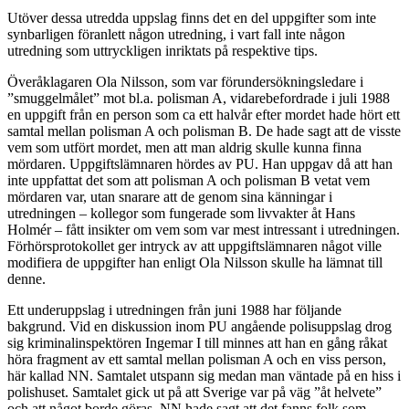
Utöver dessa utredda uppslag finns det en del uppgifter som inte
synbarligen föranlett någon utredning, i vart fall inte någon
utredning som uttryckligen inriktats på respektive tips.
Överåklagaren Ola Nilsson, som var förundersökningsledare i
”smuggelmålet” mot bl.a. polisman A, vidarebefordrade i juli 1988
en uppgift från en person som ca ett halvår efter mordet hade hört ett
samtal mellan polisman A och polisman B. De hade sagt att de visste
vem som utfört mordet, men att man aldrig skulle kunna finna
mördaren. Uppgiftslämnaren hördes av PU. Han uppgav då att han
inte uppfattat det som att polisman A och polisman B vetat vem
mördaren var, utan snarare att de genom sina känningar i
utredningen – kollegor som fungerade som livvakter åt Hans
Holmér – fått insikter om vem som var mest intressant i utredningen.
Förhörsprotokollet ger intryck av att uppgiftslämnaren något ville
modifiera de uppgifter han enligt Ola Nilsson skulle ha lämnat till
denne.
Ett underuppslag i utredningen från juni 1988 har följande
bakgrund. Vid en diskussion inom PU angående polisuppslag drog
sig kriminalinspektören Ingemar I till minnes att han en gång råkat
höra fragment av ett samtal mellan polisman A och en viss person,
här kallad NN. Samtalet utspann sig medan man väntade på en hiss i
polishuset. Samtalet gick ut på att Sverige var på väg ”åt helvete”
och att något borde göras. NN hade sagt att det fanns folk som