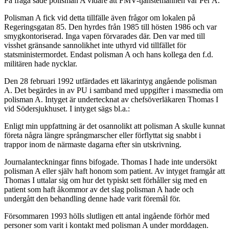
På fråga sade polisman A vidare att FMV-tjänstemannen var Per A.
Polisman A fick vid detta tillfälle även frågor om lokalen på
Regeringsgatan 85. Den hyrdes från 1985 till hösten 1986 och var
smygkontoriserad. Inga vapen förvarades där. Den var med till
visshet gränsande sannolikhet inte uthyrd vid tillfället för
statsministermordet. Endast polisman A och hans kollega den f.d.
militären hade nycklar.
Den 28 februari 1992 utfärdades ett läkarintyg angående polisman
A. Det begärdes in av PU i samband med uppgifter i massmedia om
polisman A. Intyget är undertecknat av chefsöverläkaren Thomas I
vid Södersjukhuset. I intyget sägs bl.a.:
Enligt min uppfattning är det osannolikt att polisman A skulle kunnat
företa några längre språngmarscher eller förflyttat sig snabbt i
trappor inom de närmaste dagarna efter sin utskrivning.
Journalanteckningar finns bifogade. Thomas I hade inte undersökt
polisman A eller själv haft honom som patient. Av intyget framgår att
Thomas I uttalar sig om hur det typiskt sett förhåller sig med en
patient som haft åkommor av det slag polisman A hade och
undergått den behandling denne hade varit föremål för.
Försommaren 1993 hölls slutligen ett antal ingående förhör med
personer som varit i kontakt med polisman A under morddagen.