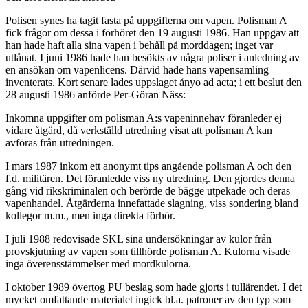
Polisen synes ha tagit fasta på uppgifterna om vapen. Polisman A
fick frågor om dessa i förhöret den 19 augusti 1986. Han uppgav att
han hade haft alla sina vapen i behåll på morddagen; inget var
utlånat. I juni 1986 hade han besökts av några poliser i anledning av
en ansökan om vapenlicens. Därvid hade hans vapensamling
inventerats. Kort senare lades uppslaget ånyo ad acta; i ett beslut den
28 augusti 1986 anförde Per-Göran Näss:
Inkomna uppgifter om polisman A:s vapeninnehav föranleder ej
vidare åtgärd, då verkställd utredning visat att polisman A kan
avföras från utredningen.
I mars 1987 inkom ett anonymt tips angående polisman A och den
f.d. militären. Det föranledde viss ny utredning. Den gjordes denna
gång vid rikskriminalen och berörde de bägge utpekade och deras
vapenhandel. Åtgärderna innefattade slagning, viss sondering bland
kollegor m.m., men inga direkta förhör.
I juli 1988 redovisade SKL sina undersökningar av kulor från
provskjutning av vapen som tillhörde polisman A. Kulorna visade
inga överensstämmelser med mordkulorna.
I oktober 1989 övertog PU beslag som hade gjorts i tullärendet. I det
mycket omfattande materialet ingick bl.a. patroner av den typ som