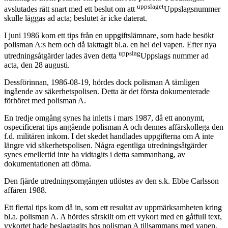
uppslaget
avslutades rätt snart med ett beslut om att
Uppslagsnummer
skulle läggas ad acta; beslutet är icke daterat.
I juni 1986 kom ett tips från en uppgiftslämnare, som hade besökt
polisman A:s hem och då iakttagit bl.a. en hel del vapen. Efter nya
uppslag
utredningsåtgärder lades även detta
Uppslags nummer ad
acta, den 28 augusti.
Dessförinnan, 1986-08-19, hördes dock polisman A tämligen
ingående av säkerhetspolisen. Detta är det första dokumenterade
förhöret med polisman A.
En tredje omgång synes ha inletts i mars 1987, då ett anonymt,
ospecificerat tips angående polisman A och dennes affärskollega den
f.d. militären inkom. I det skedet handlades uppgifterna om A inte
längre vid säkerhetspolisen. Några egentliga utredningsåtgärder
synes emellertid inte ha vidtagits i detta sammanhang, av
dokumentationen att döma.
Den fjärde utredningsomgången utlöstes av den s.k. Ebbe Carlsson
affären 1988.
Ett flertal tips kom då in, som ett resultat av uppmärksamheten kring
bl.a. polisman A. A hördes särskilt om ett vykort med en gåtfull text,
vykortet hade beslagtagits hos polisman A tillsammans med vapen,