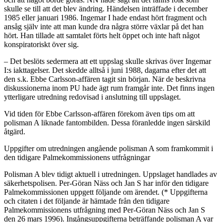
skulle se till att det blev ändring. Händelsen inträffade i december
1985 eller januari 1986. Ingemar I hade endast hört fragment och
ansåg själv inte att man kunde dra några större växlar på det han
hört. Han tillade att samtalet förts helt öppet och inte haft något
konspiratoriskt över sig.
– Det beslöts sedermera att ett uppslag skulle skrivas över Ingemar
I:s iakttagelser. Det skedde alltså i juni 1988, dagarna efter det att
den s.k. Ebbe Carlsson-affären tagit sin början. När de beskrivna
diskussionerna inom PU hade ägt rum framgår inte. Det finns ingen
ytterligare utredning redovisad i anslutning till uppslaget.
Vid tiden för Ebbe Carlsson-affären förekom även tips om att
polisman A liknade fantombilden. Dessa föranledde ingen särskild
åtgärd.
Uppgifter om utredningen angående polisman A som framkommit i
den tidigare Palmekommissionens utfrågningar
Polisman A blev tidigt aktuell i utredningen. Uppslaget handlades av
säkerhetspolisen. Per-Göran Näss och Jan S har inför den tidigare
Palmekommissionen uppgett följande om ärendet. (* Uppgifterna
och citaten i det följande är hämtade från den tidigare
Palmekommissionens utfrågning med Per-Göran Näss och Jan S
den 26 mars 1996). Ingångsuppgifterna beträffande polisman A var