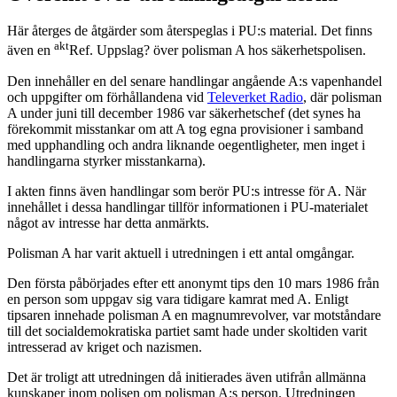
Här återges de åtgärder som återspeglas i PU:s material. Det finns
akt
även en
Ref. Uppslag? över polisman A hos säkerhetspolisen.
Den innehåller en del senare handlingar angående A:s vapenhandel
och uppgifter om förhållandena vid
Televerket Radio
, där polisman
A under juni till december 1986 var säkerhetschef (det synes ha
förekommit misstankar om att A tog egna provisioner i samband
med upphandling och andra liknande oegentligheter, men inget i
handlingarna styrker misstankarna).
I akten finns även handlingar som berör PU:s intresse för A. När
innehållet i dessa handlingar tillför informationen i PU-materialet
något av intresse har detta anmärkts.
Polisman A har varit aktuell i utredningen i ett antal omgångar.
Den första påbörjades efter ett anonymt tips den 10 mars 1986 från
en person som uppgav sig vara tidigare kamrat med A. Enligt
tipsaren innehade polisman A en magnumrevolver, var motståndare
till det socialdemokratiska partiet samt hade under skoltiden varit
intresserad av kriget och nazismen.
Det är troligt att utredningen då initierades även utifrån allmänna
kunskaper inom polisen om polisman A:s person. Utredningen