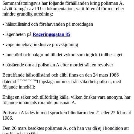
Sammanfattningsvis har följande förhållanden kring polisman A,
såvitt framgår av PU:s dokumentation, varit föremål för mer eller
mindre grundlig utredning:
▪︎ hälsotillstånd och förehavanden på morddagen
▪︎ lägenheten på
Regeringsgatan 85
▪︎ vapeninnehav, inklusive provskjutning
▪︎ innebörd och bakgrund till det vykort som ingick i tullbeslaget
▪︎ påstående om att polisman A efter mordet sålt en revolver
Beträffande hälsotillstånd och alibi finns en den 24 mars 1986
promemoria
daterad
Uppslagsnummer från säkerhetspolisen, med
följande innehåll:
Enligt en säker och tillförlitlig källa, vilken önskar vara anonym, har
följande inhämtats rörande polisman A.
Polisman A lades in med sprucken blindtarm den 21 eller 22 februari
1986.
Den 26 mars besöktes polisman A, och han var då ej i kondition att
ens klä på sig själv.