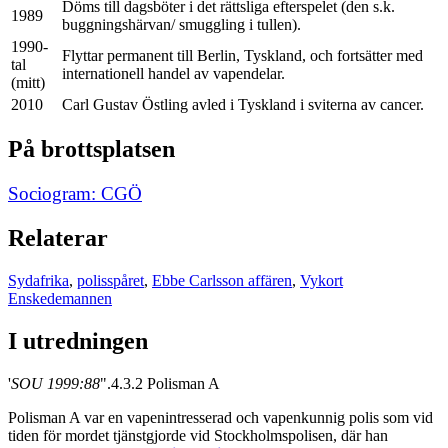
Döms till dagsböter i det rättsliga efterspelet (den s.k.
1989
buggningshärvan/ smuggling i tullen).
1990-
Flyttar permanent till Berlin, Tyskland, och fortsätter med
tal
internationell handel av vapendelar.
(mitt)
2010
Carl Gustav Östling avled i Tyskland i sviterna av cancer.
På brottsplatsen
Sociogram: CGÖ
Relaterar
Sydafrika
,
polisspåret
,
Ebbe Carlsson affären
,
Vykort
Enskedemannen
I utredningen
'
SOU 1999:88
".4.3.2 Polisman A
Polisman A var en vapenintresserad och vapenkunnig polis som vid
tiden för mordet tjänstgjorde vid Stockholmspolisen, där han