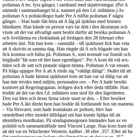
polisman A tre, fyra gånger, i samband med skjutövningar. (Per A
nämnde i sammanhanget bl.a. namnet på den f.d. militären.) Av
polisman A:s poliskollegor hade Per A träffat polisman F några
gånger. – Han hade fått höra att A låg på sjukhus med brusten
blindtarm. Han kände en person vars far dött i den åkomman och
visste att det var allvarligt samt beslöt därför att besöka polisman A
och överlämna en chokladask på fredagen den 28 februari efter
arbetets slut. När han kom – oanmäld – till sjukhuset fick han veta
att A skrivits ut samma dag. Han ringde då A och frågade om han
fick komma och hälsa på. Polisman A, som normalt var framåt och
högljudd ”lät som ett litet barn egentligen”. Per A kom dit vid sex-
tiden och de satt och pratade någon timma. Polisman A var ensam.
På fråga uppgav Per A att A rörde sig ”väldigt dåligt”. Skälet till att
polisman A hade lämnat sjukhuset trots att han var så dålig var att
han inte trivdes med miljön, personalen osv. – Per A hade besökt
kontoret på Regeringsgatan, troligen dock efter detta tillfälle. Han
trodde att det var den f.d. militären som stod för den lägenheten.
Den var liten och deras firma växte snart ur den. – Efter besöket
hade Per A åkt direkt hem han bodde då fortfarande hos sin mamma.
– Via försvaret, som hade kontaktats av polisen, blev han
omedelbart efter mordet tillfrågad om han kunde hjälpa till att
identifiera mordkulan. På söndagsmorgonen hämtades han av en
polisbil och sammanträffade med Vincent Lange. Han kom fram till
att det var en Winchester Western, kaliber .38 eller .357. Efter att ha
fått upplysningar om kulans vikt förstod han att det var en .357