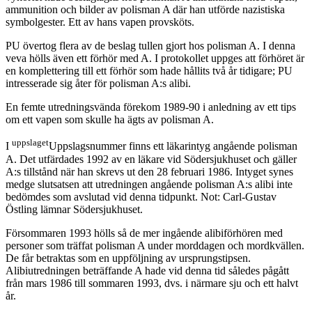
ammunition och bilder av polisman A där han utförde nazistiska
symbolgester. Ett av hans vapen provsköts.
PU övertog flera av de beslag tullen gjort hos polisman A. I denna
veva hölls även ett förhör med A. I protokollet uppges att förhöret är
en komplettering till ett förhör som hade hållits två år tidigare; PU
intresserade sig åter för polisman A:s alibi.
En femte utredningsvända förekom 1989-90 i anledning av ett tips
om ett vapen som skulle ha ägts av polisman A.
uppslaget
I
Uppslagsnummer finns ett läkarintyg angående polisman
A. Det utfärdades 1992 av en läkare vid Södersjukhuset och gäller
A:s tillstånd när han skrevs ut den 28 februari 1986. Intyget synes
medge slutsatsen att utredningen angående polisman A:s alibi inte
bedömdes som avslutad vid denna tidpunkt. Not: Carl-Gustav
Östling lämnar Södersjukhuset.
Försommaren 1993 hölls så de mer ingående alibiförhören med
personer som träffat polisman A under morddagen och mordkvällen.
De får betraktas som en uppföljning av ursprungstipsen.
Alibiutredningen beträffande A hade vid denna tid således pågått
från mars 1986 till sommaren 1993, dvs. i närmare sju och ett halvt
år.