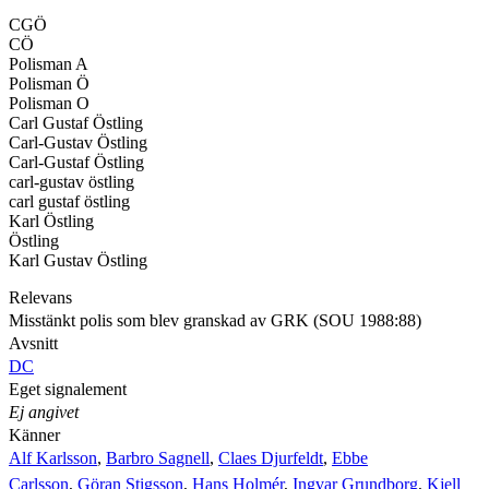
CGÖ
CÖ
Polisman A
Polisman Ö
Polisman O
Carl Gustaf Östling
Carl-Gustav Östling
Carl-Gustaf Östling
carl-gustav östling
carl gustaf östling
Karl Östling
Östling
Karl Gustav Östling
Relevans
Misstänkt polis som blev granskad av GRK (SOU 1988:88)
Avsnitt
DC
Eget signalement
Ej angivet
Känner
Alf Karlsson
,
Barbro Sagnell
,
Claes Djurfeldt
,
Ebbe
Carlsson
,
Göran Stigsson
,
Hans Holmér
,
Ingvar Grundborg
,
Kjell