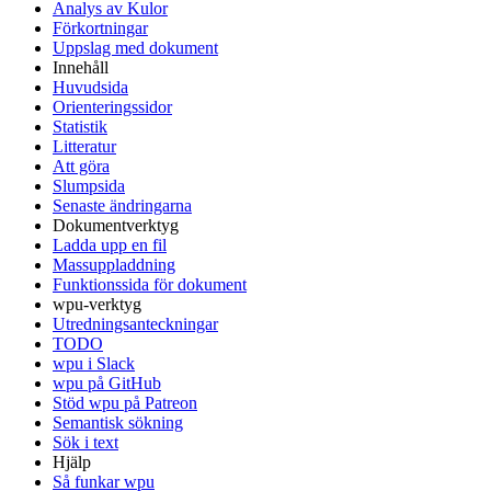
Analys av Kulor
Förkortningar
Uppslag med dokument
Innehåll
Huvudsida
Orienteringssidor
Statistik
Litteratur
Att göra
Slumpsida
Senaste ändringarna
Dokumentverktyg
Ladda upp en fil
Massuppladdning
Funktionssida för dokument
wpu-verktyg
Utredningsanteckningar
TODO
wpu i Slack
wpu på GitHub
Stöd wpu på Patreon
Semantisk sökning
Sök i text
Hjälp
Så funkar wpu