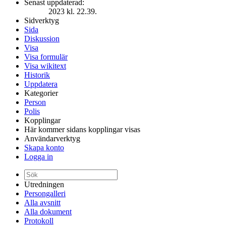
Senast uppdaterad:
2023 kl. 22.39.
Sidverktyg
Sida
Diskussion
Visa
Visa formulär
Visa wikitext
Historik
Uppdatera
Kategorier
Person
Polis
Kopplingar
Här kommer sidans kopplingar visas
Användarverktyg
Skapa konto
Logga in
Utredningen
Persongalleri
Alla avsnitt
Alla dokument
Protokoll