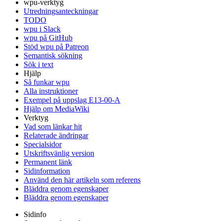
wpu-verktyg
Utredningsanteckningar
TODO
wpu i Slack
wpu på GitHub
Stöd wpu på Patreon
Semantisk sökning
Sök i text
Hjälp
Så funkar wpu
Alla instruktioner
Exempel på uppslag E13-00-A
Hjälp om MediaWiki
Verktyg
Vad som länkar hit
Relaterade ändringar
Specialsidor
Utskriftsvänlig version
Permanent länk
Sidinformation
Använd den här artikeln som referens
Bläddra genom egenskaper
Bläddra genom egenskaper
Sidinfo