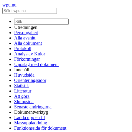
wpu.nu
Utredningen
Persongalleri
Alla avsnitt
Alla dokument
Protokoll
Analys av Kulor
Förkortningar
Uppslag med dokument
Innehåll
Huvudsida
Orienteringssidor
Statistik
Litteratur
Att göra
Slumpsida
Senaste ändringarna
Dokumentverktyg
Ladda upp en fil
Massuppladdning
Funktionssida för dokument