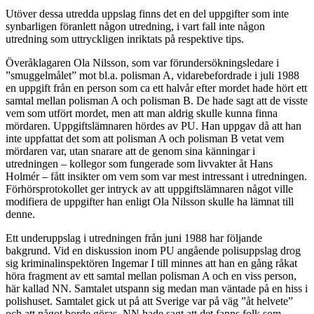
Utöver dessa utredda uppslag finns det en del uppgifter som inte
synbarligen föranlett någon utredning, i vart fall inte någon
utredning som uttryckligen inriktats på respektive tips.
Överåklagaren Ola Nilsson, som var förundersökningsledare i
”smuggelmålet” mot bl.a. polisman A, vidarebefordrade i juli 1988
en uppgift från en person som ca ett halvår efter mordet hade hört ett
samtal mellan polisman A och polisman B. De hade sagt att de visste
vem som utfört mordet, men att man aldrig skulle kunna finna
mördaren. Uppgiftslämnaren hördes av PU. Han uppgav då att han
inte uppfattat det som att polisman A och polisman B vetat vem
mördaren var, utan snarare att de genom sina känningar i
utredningen – kollegor som fungerade som livvakter åt Hans
Holmér – fått insikter om vem som var mest intressant i utredningen.
Förhörsprotokollet ger intryck av att uppgiftslämnaren något ville
modifiera de uppgifter han enligt Ola Nilsson skulle ha lämnat till
denne.
Ett underuppslag i utredningen från juni 1988 har följande
bakgrund. Vid en diskussion inom PU angående polisuppslag drog
sig kriminalinspektören Ingemar I till minnes att han en gång råkat
höra fragment av ett samtal mellan polisman A och en viss person,
här kallad NN. Samtalet utspann sig medan man väntade på en hiss i
polishuset. Samtalet gick ut på att Sverige var på väg ”åt helvete”
och att något borde göras. NN hade sagt att det fanns folk som