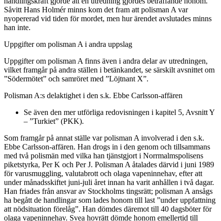
handlingskraft gjorde att en utredning gjordes beträffande honom.
Såvitt Hans Holmér minns kom det fram att polisman A var
nyopererad vid tiden för mordet, men hur ärendet avslutades minns
han inte.
Uppgifter om polisman A i andra uppslag
Uppgifter om polisman A finns även i andra delar av utredningen,
vilket framgår på andra ställen i betänkandet, se särskilt avsnittet om
”Södermötet” och samröret med ”Löjtnant X”.
Polisman A:s delaktighet i den s.k. Ebbe Carlsson-affären
Se även den mer utförliga redovisningen i kapitel 5, Avsnitt Y
– ”Turkiet” (PKK).
Som framgår på annat ställe var polisman A involverad i den s.k.
Ebbe Carlsson-affären. Han drogs in i den genom och tillsammans
med två polismän med vilka han tjänstgjort i Norrmalmspolisens
piketstyrka, Per K och Per J. Polisman A åtalades därvid i juni 1989
för varusmuggling, valutabrott och olaga vapeninnehav, efter att
under månadsskiftet juni-juli året innan ha varit anhållen i två dagar.
Han friades från ansvar av Stockholms tingsrätt; polisman A ansågs
ha begått de handlingar som lades honom till last ”under uppfattning
att nödsituation förelåg”. Han dömdes däremot till 40 dagsböter för
olaga vapeninnehav. Svea hovrätt dömde honom emellertid till