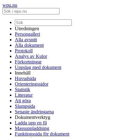
wpu.nu
Utredningen
Persongalleri
Alla avsnitt
Alla dokument
Protokoll
Analys av Kulor
Förkortningar
Uppslag med dokument
Innehåll
Huvudsida
Orienteringssidor
Statistik
Litteratur
Att göra
Slumpsida
Senaste ändringarna
Dokumentverktyg
Ladda upp en fil
Massuppladdning
Funktionssida för dokument