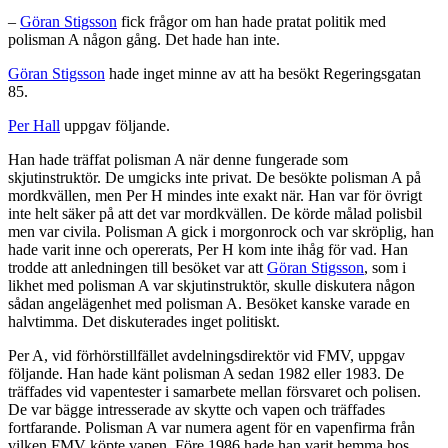
–
Göran Stigsson
fick frågor om han hade pratat politik med
polisman A någon gång. Det hade han inte.
Göran Stigsson
hade inget minne av att ha besökt Regeringsgatan
85.
Per Hall
uppgav följande.
Han hade träffat polisman A när denne fungerade som
skjutinstruktör. De umgicks inte privat. De besökte polisman A på
mordkvällen, men Per H mindes inte exakt när. Han var för övrigt
inte helt säker på att det var mordkvällen. De körde målad polisbil
men var civila. Polisman A gick i morgonrock och var skröplig, han
hade varit inne och opererats, Per H kom inte ihåg för vad. Han
trodde att anledningen till besöket var att
Göran Stigsson
, som i
likhet med polisman A var skjutinstruktör, skulle diskutera någon
sådan angelägenhet med polisman A. Besöket kanske varade en
halvtimma. Det diskuterades inget politiskt.
Per A, vid förhörstillfället avdelningsdirektör vid FMV, uppgav
följande. Han hade känt polisman A sedan 1982 eller 1983. De
träffades vid vapentester i samarbete mellan försvaret och polisen.
De var bägge intresserade av skytte och vapen och träffades
fortfarande. Polisman A var numera agent för en vapenfirma från
vilken FMV köpte vapen. Före 1986 hade han varit hemma hos