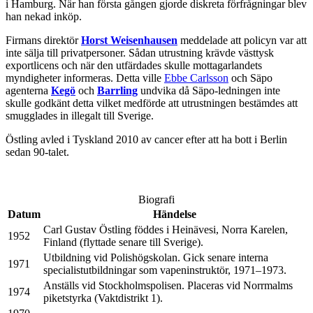
i Hamburg. När han första gången gjorde diskreta förfrågningar blev
han nekad inköp.
Firmans direktör
Horst Weisenhausen
meddelade att policyn var att
inte sälja till privatpersoner. Sådan utrustning krävde västtysk
exportlicens och när den utfärdades skulle mottagarlandets
myndigheter informeras. Detta ville
Ebbe Carlsson
och Säpo
agenterna
Kegö
och
Barrling
undvika då Säpo-ledningen inte
skulle godkänt detta vilket medförde att utrustningen bestämdes att
smugglades in illegalt till Sverige.
Östling avled i Tyskland 2010 av cancer efter att ha bott i Berlin
sedan 90-talet.
Biografi
Datum
Händelse
Carl Gustav Östling föddes i Heinävesi, Norra Karelen,
1952
Finland (flyttade senare till Sverige).
Utbildning vid Polishögskolan. Gick senare interna
1971
specialistutbildningar som vapeninstruktör, 1971–1973.
Anställs vid Stockholmspolisen. Placeras vid Norrmalms
1974
piketstyrka (Vaktdistrikt 1).