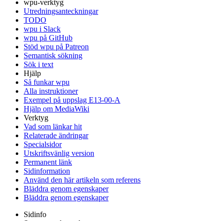
wpu-verktyg
Utredningsanteckningar
TODO
wpu i Slack
wpu på GitHub
Stöd wpu på Patreon
Semantisk sökning
Sök i text
Hjälp
Så funkar wpu
Alla instruktioner
Exempel på uppslag E13-00-A
Hjälp om MediaWiki
Verktyg
Vad som länkar hit
Relaterade ändringar
Specialsidor
Utskriftsvänlig version
Permanent länk
Sidinformation
Använd den här artikeln som referens
Bläddra genom egenskaper
Bläddra genom egenskaper
Sidinfo