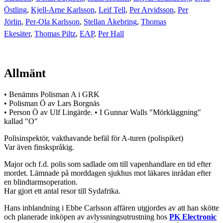
Östling
,
Kjell-Arne Karlsson
,
Leif Tell
,
Per Arvidsson
,
Per
Jörlin
,
Per-Ola Karlsson
,
Stellan Åkebring
,
Thomas
Ekesäter
,
Thomas Piltz
,
EAP
,
Per Hall
Allmänt
• Benämns Polisman A i GRK
• Polisman Ö av Lars Borgnäs
• Person Ö av Ulf Lingärde. • I Gunnar Walls "Mörkläggning"
kallad "O"
Polisinspektör, vakthavande befäl för A-turen (polispiket)
Var även finskspråkig.
Major och f.d. polis som sadlade om till vapenhandlare en tid efter
mordet. Lämnade på morddagen sjukhus mot läkares inrådan efter
en blindtarmsoperation.
Har gjort ett antal resor till Sydafrika.
Hans inblandning i Ebbe Carlsson affären utgjordes av att han skötte
och planerade inköpen av avlyssningsutrustning hos
PK Electronic