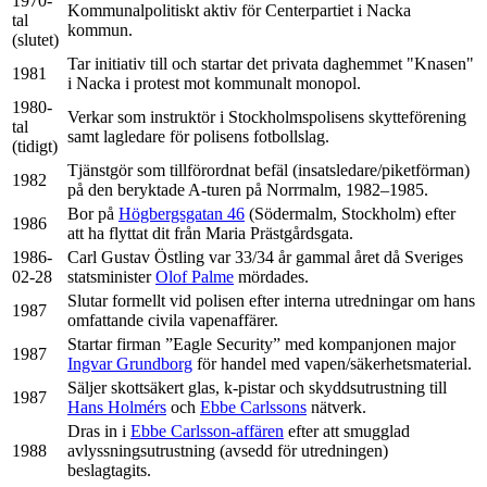
1970-
Kommunalpolitiskt aktiv för Centerpartiet i Nacka
tal
kommun.
(slutet)
Tar initiativ till och startar det privata daghemmet "Knasen"
1981
i Nacka i protest mot kommunalt monopol.
1980-
Verkar som instruktör i Stockholmspolisens skytteförening
tal
samt lagledare för polisens fotbollslag.
(tidigt)
Tjänstgör som tillförordnat befäl (insatsledare/piketförman)
1982
på den beryktade A-turen på Norrmalm, 1982–1985.
Bor på
Högbergsgatan 46
(Södermalm, Stockholm) efter
1986
att ha flyttat dit från Maria Prästgårdsgata.
1986-
Carl Gustav Östling var 33/34 år gammal året då Sveriges
02-28
statsminister
Olof Palme
mördades.
Slutar formellt vid polisen efter interna utredningar om hans
1987
omfattande civila vapenaffärer.
Startar firman ”Eagle Security” med kompanjonen major
1987
Ingvar Grundborg
för handel med vapen/säkerhetsmaterial.
Säljer skottsäkert glas, k-pistar och skyddsutrustning till
1987
Hans Holmérs
och
Ebbe Carlssons
nätverk.
Dras in i
Ebbe Carlsson-affären
efter att smugglad
1988
avlyssningsutrustning (avsedd för utredningen)
beslagtagits.