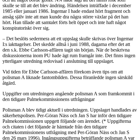
skulle se till att det blev ändring. Händelsen inträffade i december
1985 eller januari 1986. Ingemar I hade endast hört fragment och
ansåg själv inte att man kunde dra några större växlar på det han
hört. Han tillade att samtalet förts helt öppet och inte haft något
konspiratoriskt över sig.
– Det beslöts sedermera att ett uppslag skulle skrivas över Ingemar
I:s iakttagelser. Det skedde alltså i juni 1988, dagarna efter det att
den s.k. Ebbe Carlsson-affären tagit sin början. När de beskrivna
diskussionerna inom PU hade ägt rum framgår inte. Det finns ingen
ytterligare utredning redovisad i anslutning till uppslaget.
Vid tiden för Ebbe Carlsson-affären förekom även tips om att
polisman A liknade fantombilden. Dessa föranledde ingen särskild
åtgärd.
Uppgifter om utredningen angående polisman A som framkommit i
den tidigare Palmekommissionens utfrågningar
Polisman A blev tidigt aktuell i utredningen. Uppslaget handlades av
säkerhetspolisen. Per-Göran Näss och Jan S har inför den tidigare
Palmekommissionen uppgett följande om ärendet. (* Uppgifterna
och citaten i det följande är hämtade från den tidigare
Palmekommissionens utfrågning med Per-Göran Näss och Jan S
den 26 mars 1996). Ingångsuppgifterna beträffande polisman A var