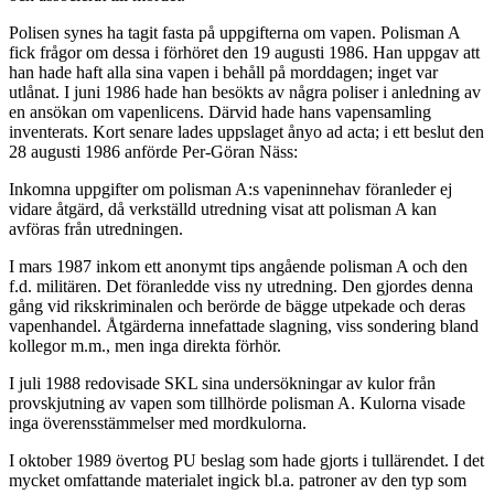
Polisen synes ha tagit fasta på uppgifterna om vapen. Polisman A
fick frågor om dessa i förhöret den 19 augusti 1986. Han uppgav att
han hade haft alla sina vapen i behåll på morddagen; inget var
utlånat. I juni 1986 hade han besökts av några poliser i anledning av
en ansökan om vapenlicens. Därvid hade hans vapensamling
inventerats. Kort senare lades uppslaget ånyo ad acta; i ett beslut den
28 augusti 1986 anförde Per-Göran Näss:
Inkomna uppgifter om polisman A:s vapeninnehav föranleder ej
vidare åtgärd, då verkställd utredning visat att polisman A kan
avföras från utredningen.
I mars 1987 inkom ett anonymt tips angående polisman A och den
f.d. militären. Det föranledde viss ny utredning. Den gjordes denna
gång vid rikskriminalen och berörde de bägge utpekade och deras
vapenhandel. Åtgärderna innefattade slagning, viss sondering bland
kollegor m.m., men inga direkta förhör.
I juli 1988 redovisade SKL sina undersökningar av kulor från
provskjutning av vapen som tillhörde polisman A. Kulorna visade
inga överensstämmelser med mordkulorna.
I oktober 1989 övertog PU beslag som hade gjorts i tullärendet. I det
mycket omfattande materialet ingick bl.a. patroner av den typ som