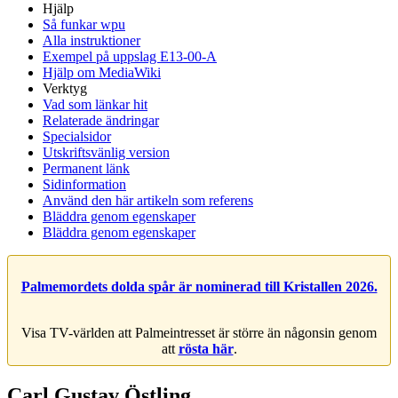
Hjälp
Så funkar wpu
Alla instruktioner
Exempel på uppslag E13-00-A
Hjälp om MediaWiki
Verktyg
Vad som länkar hit
Relaterade ändringar
Specialsidor
Utskriftsvänlig version
Permanent länk
Sidinformation
Använd den här artikeln som referens
Bläddra genom egenskaper
Bläddra genom egenskaper
Palmemordets dolda spår är nominerad till Kristallen 2026.
Visa TV-världen att Palmeintresset är större än någonsin genom
att
rösta här
.
Carl Gustav Östling