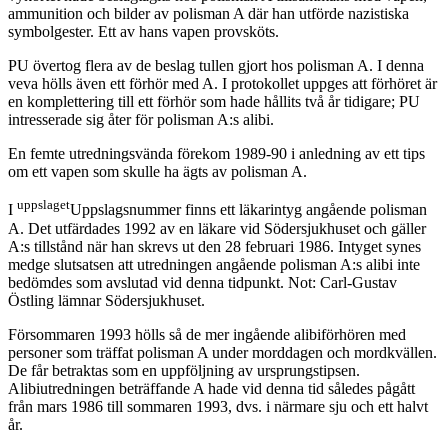
ammunition och bilder av polisman A där han utförde nazistiska
symbolgester. Ett av hans vapen provsköts.
PU övertog flera av de beslag tullen gjort hos polisman A. I denna
veva hölls även ett förhör med A. I protokollet uppges att förhöret är
en komplettering till ett förhör som hade hållits två år tidigare; PU
intresserade sig åter för polisman A:s alibi.
En femte utredningsvända förekom 1989-90 i anledning av ett tips
om ett vapen som skulle ha ägts av polisman A.
uppslaget
I
Uppslagsnummer finns ett läkarintyg angående polisman
A. Det utfärdades 1992 av en läkare vid Södersjukhuset och gäller
A:s tillstånd när han skrevs ut den 28 februari 1986. Intyget synes
medge slutsatsen att utredningen angående polisman A:s alibi inte
bedömdes som avslutad vid denna tidpunkt. Not: Carl-Gustav
Östling lämnar Södersjukhuset.
Försommaren 1993 hölls så de mer ingående alibiförhören med
personer som träffat polisman A under morddagen och mordkvällen.
De får betraktas som en uppföljning av ursprungstipsen.
Alibiutredningen beträffande A hade vid denna tid således pågått
från mars 1986 till sommaren 1993, dvs. i närmare sju och ett halvt
år.