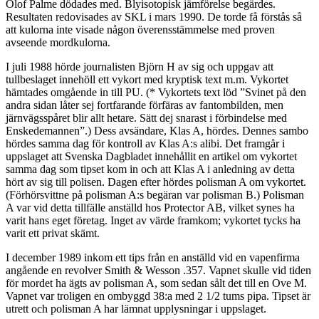
Olof Palme dödades med. Blyisotopisk jämförelse begärdes.
Resultaten redovisades av SKL i mars 1990. De torde få förstås så
att kulorna inte visade någon överensstämmelse med proven
avseende mordkulorna.
I juli 1988 hörde journalisten Björn H av sig och uppgav att
tullbeslaget innehöll ett vykort med kryptisk text m.m. Vykortet
hämtades omgående in till PU. (* Vykortets text löd ”Svinet på den
andra sidan låter sej fortfarande förfäras av fantombilden, men
järnvägsspåret blir allt hetare. Sätt dej snarast i förbindelse med
Enskedemannen”.) Dess avsändare, Klas A, hördes. Dennes sambo
hördes samma dag för kontroll av Klas A:s alibi. Det framgår i
uppslaget att Svenska Dagbladet innehållit en artikel om vykortet
samma dag som tipset kom in och att Klas A i anledning av detta
hört av sig till polisen. Dagen efter hördes polisman A om vykortet.
(Förhörsvittne på polisman A:s begäran var polisman B.) Polisman
A var vid detta tillfälle anställd hos Protector AB, vilket synes ha
varit hans eget företag. Inget av värde framkom; vykortet tycks ha
varit ett privat skämt.
I december 1989 inkom ett tips från en anställd vid en vapenfirma
angående en revolver Smith & Wesson .357. Vapnet skulle vid tiden
för mordet ha ägts av polisman A, som sedan sålt det till en Ove M.
Vapnet var troligen en ombyggd 38:a med 2 1/2 tums pipa. Tipset är
utrett och polisman A har lämnat upplysningar i uppslaget.