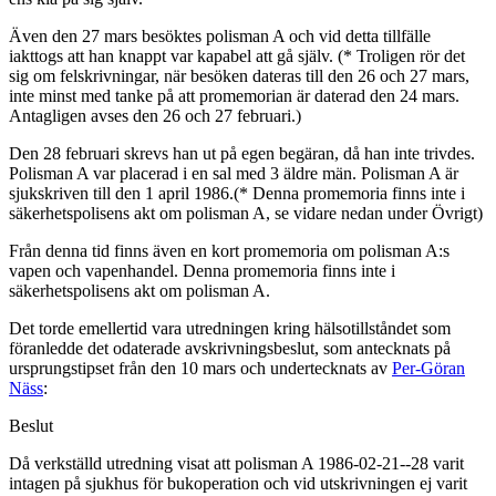
Även den 27 mars besöktes polisman A och vid detta tillfälle
iakttogs att han knappt var kapabel att gå själv. (* Troligen rör det
sig om felskrivningar, när besöken dateras till den 26 och 27 mars,
inte minst med tanke på att promemorian är daterad den 24 mars.
Antagligen avses den 26 och 27 februari.)
Den 28 februari skrevs han ut på egen begäran, då han inte trivdes.
Polisman A var placerad i en sal med 3 äldre män. Polisman A är
sjukskriven till den 1 april 1986.(* Denna promemoria finns inte i
säkerhetspolisens akt om polisman A, se vidare nedan under Övrigt)
Från denna tid finns även en kort promemoria om polisman A:s
vapen och vapenhandel. Denna promemoria finns inte i
säkerhetspolisens akt om polisman A.
Det torde emellertid vara utredningen kring hälsotillståndet som
föranledde det odaterade avskrivningsbeslut, som antecknats på
ursprungstipset från den 10 mars och undertecknats av
Per-Göran
Näss
:
Beslut
Då verkställd utredning visat att polisman A 1986-02-21--28 varit
intagen på sjukhus för bukoperation och vid utskrivningen ej varit