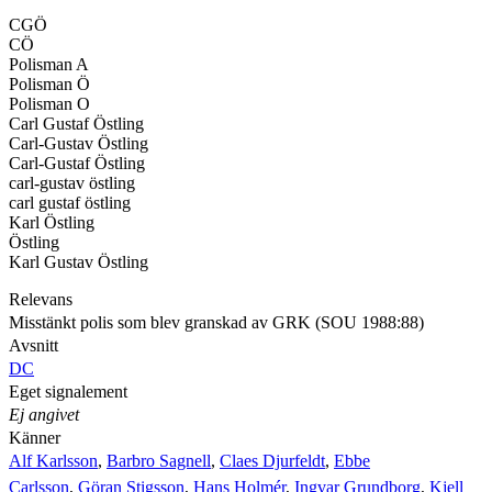
CGÖ
CÖ
Polisman A
Polisman Ö
Polisman O
Carl Gustaf Östling
Carl-Gustav Östling
Carl-Gustaf Östling
carl-gustav östling
carl gustaf östling
Karl Östling
Östling
Karl Gustav Östling
Relevans
Misstänkt polis som blev granskad av GRK (SOU 1988:88)
Avsnitt
DC
Eget signalement
Ej angivet
Känner
Alf Karlsson
,
Barbro Sagnell
,
Claes Djurfeldt
,
Ebbe
Carlsson
,
Göran Stigsson
,
Hans Holmér
,
Ingvar Grundborg
,
Kjell