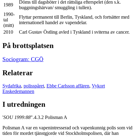
Döms till dagsböter i det rättsliga efterspelet (den s.k.
1989
buggningshärvan/ smuggling i tullen).
1990-
Flyttar permanent till Berlin, Tyskland, och fortsätter med
tal
internationell handel av vapendelar.
(mitt)
2010
Carl Gustav Östling avled i Tyskland i sviterna av cancer.
På brottsplatsen
Sociogram: CGÖ
Relaterar
Sydafrika
,
polisspåret
,
Ebbe Carlsson affären
,
Vykort
Enskedemannen
I utredningen
'
SOU 1999:88
".4.3.2 Polisman A
Polisman A var en vapenintresserad och vapenkunnig polis som vid
tiden för mordet tjänstgjorde vid Stockholmspolisen, där han