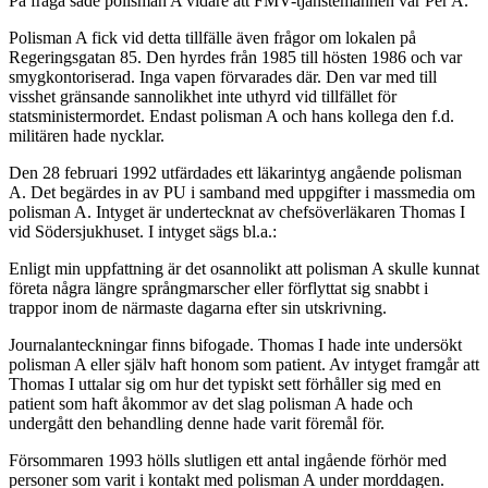
På fråga sade polisman A vidare att FMV-tjänstemannen var Per A.
Polisman A fick vid detta tillfälle även frågor om lokalen på
Regeringsgatan 85. Den hyrdes från 1985 till hösten 1986 och var
smygkontoriserad. Inga vapen förvarades där. Den var med till
visshet gränsande sannolikhet inte uthyrd vid tillfället för
statsministermordet. Endast polisman A och hans kollega den f.d.
militären hade nycklar.
Den 28 februari 1992 utfärdades ett läkarintyg angående polisman
A. Det begärdes in av PU i samband med uppgifter i massmedia om
polisman A. Intyget är undertecknat av chefsöverläkaren Thomas I
vid Södersjukhuset. I intyget sägs bl.a.:
Enligt min uppfattning är det osannolikt att polisman A skulle kunnat
företa några längre språngmarscher eller förflyttat sig snabbt i
trappor inom de närmaste dagarna efter sin utskrivning.
Journalanteckningar finns bifogade. Thomas I hade inte undersökt
polisman A eller själv haft honom som patient. Av intyget framgår att
Thomas I uttalar sig om hur det typiskt sett förhåller sig med en
patient som haft åkommor av det slag polisman A hade och
undergått den behandling denne hade varit föremål för.
Försommaren 1993 hölls slutligen ett antal ingående förhör med
personer som varit i kontakt med polisman A under morddagen.