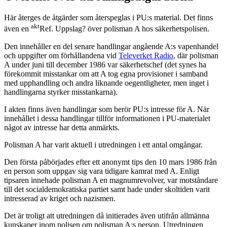
Här återges de åtgärder som återspeglas i PU:s material. Det finns
akt
även en
Ref. Uppslag? över polisman A hos säkerhetspolisen.
Den innehåller en del senare handlingar angående A:s vapenhandel
och uppgifter om förhållandena vid
Televerket Radio
, där polisman
A under juni till december 1986 var säkerhetschef (det synes ha
förekommit misstankar om att A tog egna provisioner i samband
med upphandling och andra liknande oegentligheter, men inget i
handlingarna styrker misstankarna).
I akten finns även handlingar som berör PU:s intresse för A. När
innehållet i dessa handlingar tillför informationen i PU-materialet
något av intresse har detta anmärkts.
Polisman A har varit aktuell i utredningen i ett antal omgångar.
Den första påbörjades efter ett anonymt tips den 10 mars 1986 från
en person som uppgav sig vara tidigare kamrat med A. Enligt
tipsaren innehade polisman A en magnumrevolver, var motståndare
till det socialdemokratiska partiet samt hade under skoltiden varit
intresserad av kriget och nazismen.
Det är troligt att utredningen då initierades även utifrån allmänna
kunskaper inom polisen om polisman A:s person. Utredningen