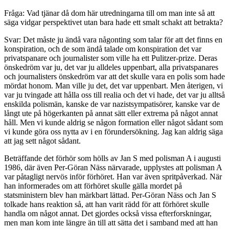
Fråga: Vad tjänar då dom här utredningarna till om man inte så att
säga vidgar perspektivet utan bara hade ett smalt schakt att betrakta?
Svar: Det måste ju ändå vara någonting som talar för att det finns en
konspiration, och de som ändå talade om konspiration det var
privatspanare och journalister som ville ha ett Pulitzer-prize. Deras
önskedröm var ju, det var ju alldeles uppenbart, alla privatspanares
och journalisters önskedröm var att det skulle vara en polis som hade
mördat honom. Man ville ju det, det var uppenbart. Men återigen, vi
var ju tvingade att hålla oss till realia och det vi hade, det var ju alltså
enskilda polismän, kanske de var nazistsympatisörer, kanske var de
långt ute på högerkanten på annat sätt eller extrema på något annat
håll. Men vi kunde aldrig se någon formation eller något sådant som
vi kunde göra oss nytta av i en förundersökning. Jag kan aldrig säga
att jag sett något sådant.
Beträffande det förhör som hölls av Jan S med polisman A i augusti
1986, där även Per-Göran Näss närvarade, upplystes att polisman A
var påtagligt nervös inför förhöret. Han var även spritpåverkad. När
han informerades om att förhöret skulle gälla mordet på
statsministern blev han märkbart lättad. Per-Göran Näss och Jan S
tolkade hans reaktion så, att han varit rädd för att förhöret skulle
handla om något annat. Det gjordes också vissa efterforskningar,
men man kom inte längre än till att sätta det i samband med att han