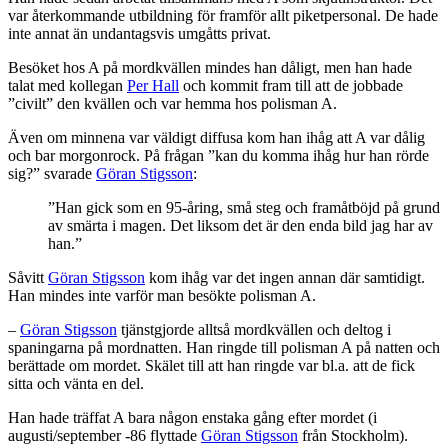
var återkommande utbildning för framför allt piketpersonal. De hade
inte annat än undantagsvis umgåtts privat.
Besöket hos A på mordkvällen mindes han dåligt, men han hade
talat med kollegan
Per Hall
och kommit fram till att de jobbade
”civilt” den kvällen och var hemma hos polisman A.
Även om minnena var väldigt diffusa kom han ihåg att A var dålig
och bar morgonrock. På frågan ”kan du komma ihåg hur han rörde
sig?” svarade
Göran Stigsson
:
”Han gick som en 95-åring, små steg och framåtböjd på grund
av smärta i magen. Det liksom det är den enda bild jag har av
han.”
Såvitt
Göran Stigsson
kom ihåg var det ingen annan där samtidigt.
Han mindes inte varför man besökte polisman A.
–
Göran Stigsson
tjänstgjorde alltså mordkvällen och deltog i
spaningarna på mordnatten. Han ringde till polisman A på natten och
berättade om mordet. Skälet till att han ringde var bl.a. att de fick
sitta och vänta en del.
Han hade träffat A bara någon enstaka gång efter mordet (i
augusti/september -86 flyttade
Göran Stigsson
från Stockholm).