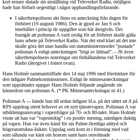
kort senare slutade sin anställning vid Televerket Radio, möjligen
hade han förfarit oegentligt i något upphandlingsförfarande.
I säkerhetspolisens akt finns en anteckning från dagen för
förhöret (19 augusti 1986). Den är gjord av Jan S och
innehåller i princip de uppgifter som här återgivits. Det
framgår att polisman A varit orolig för att förhöret skulle gälla
hans arbete på Televerket Radio. När det stod klart att det inte
skulle göra det utan handla om statsministermordet ”pustade”
polisman A enligt anteckningen ”högt av lättnad”. – Jfr även
säkerhetspolisens noteringar om förhållandena vid Televerket
Radio (återgivet i fotnot ovan).
Hans Holmér sammanträffade den 14 maj 1996 med företrädare för
den tidigare Palmekommissionen. Enligt de minnesanteckningar
som upprättades uppgav Hans Holmér följande angående sin
kännedom om polisman A. (* PK Minnesanteckningar nr 41.)
Polisman A --- kände han till sedan tidigare bl.a. på det sättet att A på
RPS uppdrag utrett behovet av ett nytt tjänstevapen. Polisman A var
utbildningsansvarig i vapenfrågor på 70- och 80-talet. Hans Holmér
visste att han var ”vapentokig” i en positiv mening, nämligen duktig
på vapen. Han var även känd för sin Palme-fientliga attityd och
högeranstrukna åsikter. Uppslag som kom in i förening med vad
som sålunda var känt om honom samt hans omvittnade