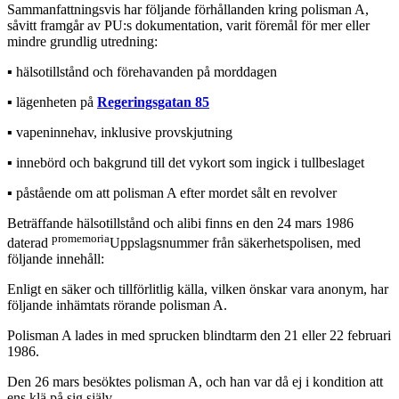
Sammanfattningsvis har följande förhållanden kring polisman A,
såvitt framgår av PU:s dokumentation, varit föremål för mer eller
mindre grundlig utredning:
▪︎ hälsotillstånd och förehavanden på morddagen
▪︎ lägenheten på
Regeringsgatan 85
▪︎ vapeninnehav, inklusive provskjutning
▪︎ innebörd och bakgrund till det vykort som ingick i tullbeslaget
▪︎ påstående om att polisman A efter mordet sålt en revolver
Beträffande hälsotillstånd och alibi finns en den 24 mars 1986
promemoria
daterad
Uppslagsnummer från säkerhetspolisen, med
följande innehåll:
Enligt en säker och tillförlitlig källa, vilken önskar vara anonym, har
följande inhämtats rörande polisman A.
Polisman A lades in med sprucken blindtarm den 21 eller 22 februari
1986.
Den 26 mars besöktes polisman A, och han var då ej i kondition att
ens klä på sig själv.