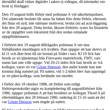
återställd skall vidare åtgärder i saken ej vidtagas, då misstanke om
brott ej föreligger.
Den 19 augusti hölls förhör med polisman A vid säkerhetspolisen.
Det odaterade beslutet får antas ha fattats före detta förhör, eftersom
det finns ett nytt, inte närmare motiverat, beslut om ad acta-läggning
från den 28 augusti. Detta beslut, liksom förhöret, synes ha föranletts
av de uppgifter som inkommit från den nedan omtalade
uppgiftslämnaren.
I förhöret den 19 augusti tillfrågades polisman A om sina
förhållanden morddagen och kvällen. Han uppgav att han skrevs ut
kl 11 och åkte hem till sin bostad på Söder i taxi. Kl 19 fick han
besök av en tjänsteman från Försvarets materielverk, FMV, vars
namn han inte ville uppge. Vid 20-21-tiden fick han besök av två
kollegor, varav en var
Göran Stigsson
; den andre kunde han inte
komma ihåg namnet på. På natten, vid 1-2-tiden blev han uppringd
av en piket-kollega, som berättade om mordet.
I förhör den 18 oktober 1988, ett förhör som enligt
förhörsprotokollet utgör en komplettering till augustiförhöret från
1986, uppgav polisman A att han besöktes av kollegan Thord A på
eftermiddagen den 28 februari 1986, omkring kl 15-16 samt att det
var
Göran Stigsson
som ringde på natten.