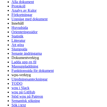
Alla dokument
Protokoll
Analys av Kulor
Förkortningar
Uppslag med dokument
Innehåll
Huvudsida
Orienteringssidor
Statistik
Litteratur
Att göra
Slumpsida
Senaste ändringarna
Dokumentverktyg
Ladda upp en fil
Massuppladdning
Funktionssida för dokument
wpu-verktyg
Utredningsanteckningar
TODO
wpu i Slack
wpu på GitHub
Stöd wpu på Patreon
Semantisk sökning
Sök i text