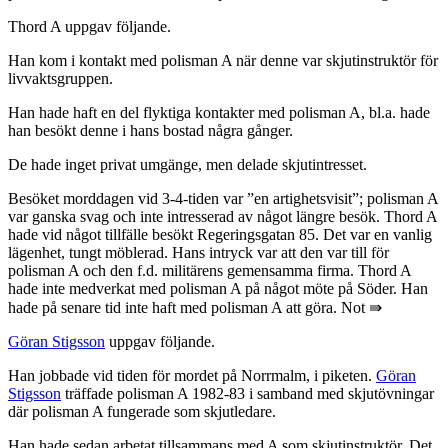
Thord A uppgav följande.
Han kom i kontakt med polisman A när denne var skjutinstruktör för
livvaktsgruppen.
Han hade haft en del flyktiga kontakter med polisman A, bl.a. hade
han besökt denne i hans bostad några gånger.
De hade inget privat umgänge, men delade skjutintresset.
Besöket morddagen vid 3-4-tiden var ”en artighetsvisit”; polisman A
var ganska svag och inte intresserad av något längre besök. Thord A
hade vid något tillfälle besökt Regeringsgatan 85. Det var en vanlig
lägenhet, tungt möblerad. Hans intryck var att den var till för
polisman A och den f.d. militärens gemensamma firma. Thord A
hade inte medverkat med polisman A på något möte på Söder. Han
hade på senare tid inte haft med polisman A att göra. Not ⇛
Göran Stigsson
uppgav följande.
Han jobbade vid tiden för mordet på Norrmalm, i piketen.
Göran
Stigsson
träffade polisman A 1982-83 i samband med skjutövningar
där polisman A fungerade som skjutledare.
Han hade sedan arbetat tillsammans med A som skjutinstruktör. Det