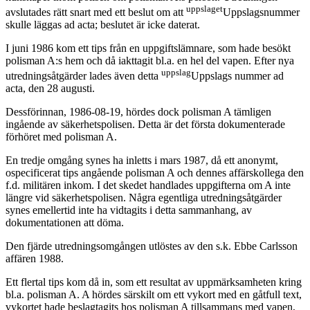
uppslaget
avslutades rätt snart med ett beslut om att
Uppslagsnummer
skulle läggas ad acta; beslutet är icke daterat.
I juni 1986 kom ett tips från en uppgiftslämnare, som hade besökt
polisman A:s hem och då iakttagit bl.a. en hel del vapen. Efter nya
uppslag
utredningsåtgärder lades även detta
Uppslags nummer ad
acta, den 28 augusti.
Dessförinnan, 1986-08-19, hördes dock polisman A tämligen
ingående av säkerhetspolisen. Detta är det första dokumenterade
förhöret med polisman A.
En tredje omgång synes ha inletts i mars 1987, då ett anonymt,
ospecificerat tips angående polisman A och dennes affärskollega den
f.d. militären inkom. I det skedet handlades uppgifterna om A inte
längre vid säkerhetspolisen. Några egentliga utredningsåtgärder
synes emellertid inte ha vidtagits i detta sammanhang, av
dokumentationen att döma.
Den fjärde utredningsomgången utlöstes av den s.k. Ebbe Carlsson
affären 1988.
Ett flertal tips kom då in, som ett resultat av uppmärksamheten kring
bl.a. polisman A. A hördes särskilt om ett vykort med en gåtfull text,
vykortet hade beslagtagits hos polisman A tillsammans med vapen,