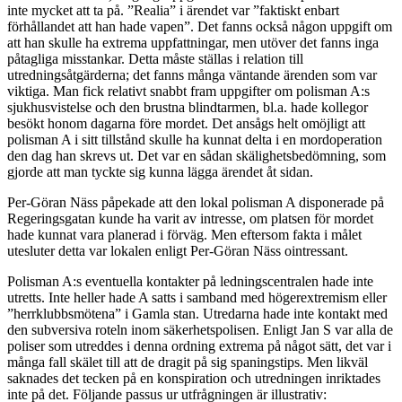
inte mycket att ta på. ”Realia” i ärendet var ”faktiskt enbart
förhållandet att han hade vapen”. Det fanns också någon uppgift om
att han skulle ha extrema uppfattningar, men utöver det fanns inga
påtagliga misstankar. Detta måste ställas i relation till
utredningsåtgärderna; det fanns många väntande ärenden som var
viktiga. Man fick relativt snabbt fram uppgifter om polisman A:s
sjukhusvistelse och den brustna blindtarmen, bl.a. hade kollegor
besökt honom dagarna före mordet. Det ansågs helt omöjligt att
polisman A i sitt tillstånd skulle ha kunnat delta i en mordoperation
den dag han skrevs ut. Det var en sådan skälighetsbedömning, som
gjorde att man tyckte sig kunna lägga ärendet åt sidan.
Per-Göran Näss påpekade att den lokal polisman A disponerade på
Regeringsgatan kunde ha varit av intresse, om platsen för mordet
hade kunnat vara planerad i förväg. Men eftersom fakta i målet
utesluter detta var lokalen enligt Per-Göran Näss ointressant.
Polisman A:s eventuella kontakter på ledningscentralen hade inte
utretts. Inte heller hade A satts i samband med högerextremism eller
”herrklubbsmötena” i Gamla stan. Utredarna hade inte kontakt med
den subversiva roteln inom säkerhetspolisen. Enligt Jan S var alla de
poliser som utreddes i denna ordning extrema på något sätt, det var i
många fall skälet till att de dragit på sig spaningstips. Men likväl
saknades det tecken på en konspiration och utredningen inriktades
inte på det. Följande passus ur utfrågningen är illustrativ: