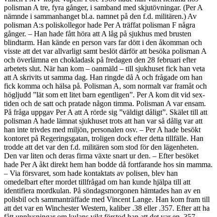
polisman A tre, fyra gånger, i samband med skjutövningar. (Per A
nämnde i sammanhanget bl.a. namnet på den f.d. militären.) Av
polisman A:s poliskollegor hade Per A träffat polisman F några
gånger. – Han hade fått höra att A låg på sjukhus med brusten
blindtarm. Han kände en person vars far dött i den åkomman och
visste att det var allvarligt samt beslöt därför att besöka polisman A
och överlämna en chokladask på fredagen den 28 februari efter
arbetets slut. När han kom – oanmäld – till sjukhuset fick han veta
att A skrivits ut samma dag. Han ringde då A och frågade om han
fick komma och hälsa på. Polisman A, som normalt var framåt och
högljudd ”lät som ett litet barn egentligen”. Per A kom dit vid sex-
tiden och de satt och pratade någon timma. Polisman A var ensam.
På fråga uppgav Per A att A rörde sig ”väldigt dåligt”. Skälet till att
polisman A hade lämnat sjukhuset trots att han var så dålig var att
han inte trivdes med miljön, personalen osv. – Per A hade besökt
kontoret på Regeringsgatan, troligen dock efter detta tillfälle. Han
trodde att det var den f.d. militären som stod för den lägenheten.
Den var liten och deras firma växte snart ur den. – Efter besöket
hade Per A åkt direkt hem han bodde då fortfarande hos sin mamma.
– Via försvaret, som hade kontaktats av polisen, blev han
omedelbart efter mordet tillfrågad om han kunde hjälpa till att
identifiera mordkulan. På söndagsmorgonen hämtades han av en
polisbil och sammanträffade med Vincent Lange. Han kom fram till
att det var en Winchester Western, kaliber .38 eller .357. Efter att ha
fått upplysningar om kulans vikt förstod han att det var en .357