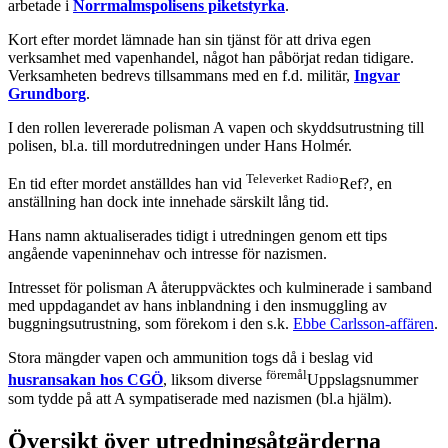
arbetade i
Norrmalmspolisens piketstyrka
.
Kort efter mordet lämnade han sin tjänst för att driva egen
verksamhet med vapenhandel, något han påbörjat redan tidigare.
Verksamheten bedrevs tillsammans med en f.d. militär,
Ingvar
Grundborg
.
I den rollen levererade polisman A vapen och skyddsutrustning till
polisen, bl.a. till mordutredningen under Hans Holmér.
Televerket Radio
En tid efter mordet anställdes han vid
Ref?, en
anställning han dock inte innehade särskilt lång tid.
Hans namn aktualiserades tidigt i utredningen genom ett tips
angående vapeninnehav och intresse för nazismen.
Intresset för polisman A återuppväcktes och kulminerade i samband
med uppdagandet av hans inblandning i den insmuggling av
buggningsutrustning, som förekom i den s.k.
Ebbe Carlsson-affären
.
Stora mängder vapen och ammunition togs då i beslag vid
föremål
husransakan hos CGÖ
, liksom diverse
Uppslagsnummer
som tydde på att A sympatiserade med nazismen (bl.a hjälm).
Översikt över utredningsåtgärderna