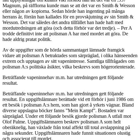
Magnum, på räfflorna kunde man se att det var en Smith & Wesson
eller någon av kopiorna. Sedan hörde han ingenting på många
herrans år, förrän han kallades för en provskjutning av sin Smith &
Wesson. Det var således det andra tillfället han hade haft med
mordutredningen att göra (och detta förhör var det tredje). – Per A
trodde definitivt inte att polisman A har med mordet att göra. De
hade aldrig pratat politik.
Av de uppgifter som de hörda sammantaget lämnade framgick
vidare att polisman A betraktades som särpräglad, i olika hänseenden
extrem och upptagen av sitt vapenintresse. Samtliga tillfrågades om
polisman A:s politiska åsikter, vilka beskrevs som högerorienterade.
Beträffande vapeninnehav m.m. har utredningen gett följande
resultat.
Beträffande vapeninnehav m.m. har utredningen gett följande
resultat. En uppgiftslämnare berättade vid ett förhör i juni 1986 om
ett besök i polisman A:s hem, som han gjort å yrkets vägnar. Bland
diverse uppslagna böcker fanns ”Mein Kampf”. Bostaden var
särpräglad. Under ett följande besök gjorde polisman A utfall mot
Olof Palme. Uppgiftslämnaren beskrev polisman A som helt
oberäknelig, han växlade från total affekt till total avslappning på
några sekunder. Uppgiftslämnaren hade funnit situationen olustig
och associerat till mordet.