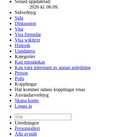
Senast uppdaterad:
2026 kl. 06.09.
Sidverktyg
Sida
Diskussion
Visa
Visa formulär
Visa wikitext
Historik
Uppdatera
Kategorier
Kan misstänkas
Kan vara intressant av annan anledning
Person
Polis
Kopplingar
Här kommer sidans kopplingar visas
Användarverktyg
Skapa konto
Logga in
Utredningen
Persongalleri
Alla avsnitt