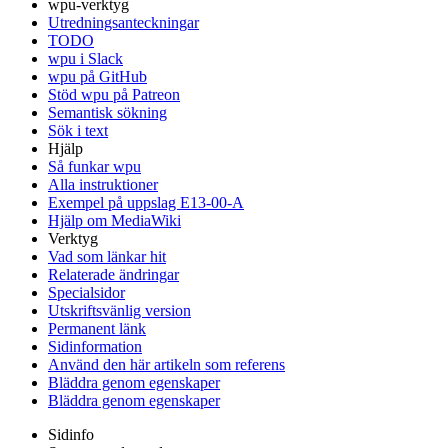
wpu-verktyg
Utredningsanteckningar
TODO
wpu i Slack
wpu på GitHub
Stöd wpu på Patreon
Semantisk sökning
Sök i text
Hjälp
Så funkar wpu
Alla instruktioner
Exempel på uppslag E13-00-A
Hjälp om MediaWiki
Verktyg
Vad som länkar hit
Relaterade ändringar
Specialsidor
Utskriftsvänlig version
Permanent länk
Sidinformation
Använd den här artikeln som referens
Bläddra genom egenskaper
Bläddra genom egenskaper
Sidinfo