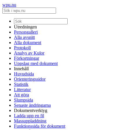
wpu.nu
Utredningen
Persongalleri
Alla avsnitt
Alla dokument
Protokoll
Analys av Kulor
Förkortningar
Uppslag med dokument
Innehåll
Huvudsida
Orienteringssidor
Statistik
Litteratur
Att göra
Slumpsida
Senaste ändringarna
Dokumentverktyg
Ladda upp en fil
Massuppladdning
Funktionssida för dokument