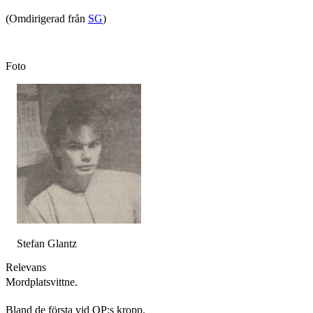
(Omdirigerad från
SG
)
Foto
Stefan Glantz
Relevans
Mordplatsvittne.
Bland de första vid OP:s kropp.