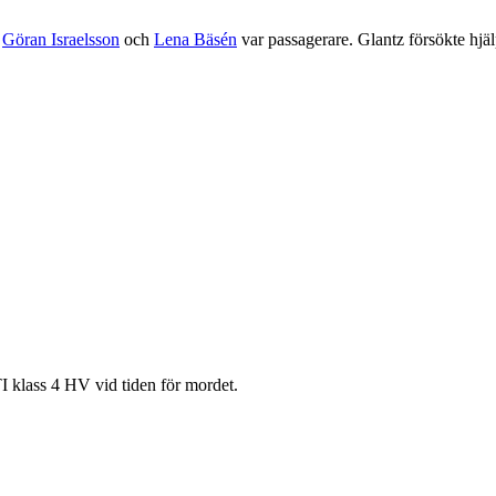
,
Göran Israelsson
och
Lena Bäsén
var passagerare. Glantz försökte hjälp
 klass 4 HV vid tiden för mordet.