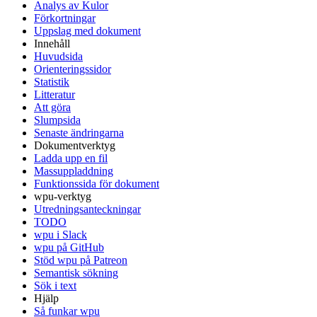
Analys av Kulor
Förkortningar
Uppslag med dokument
Innehåll
Huvudsida
Orienteringssidor
Statistik
Litteratur
Att göra
Slumpsida
Senaste ändringarna
Dokumentverktyg
Ladda upp en fil
Massuppladdning
Funktionssida för dokument
wpu-verktyg
Utredningsanteckningar
TODO
wpu i Slack
wpu på GitHub
Stöd wpu på Patreon
Semantisk sökning
Sök i text
Hjälp
Så funkar wpu