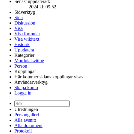
Senast uppdaterad:
2024 kl. 09.52.
Sidverktyg
Sida
Diskussion
Visa
Visa formulär
Visa wikitext
Historik
Uppdatera
Kategorier
Mordplatsvittne
Person
Kopplingar
Här kommer sidans kopplingar visas
Användarverktyg
Skapa konto
Logga in
Utredningen
Persongalleri
Alla avsnitt
Alla dokument
Protokoll