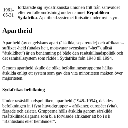
förklarade sig Sydafrikanska unionen fritt från samväldet
1961-
efter en folkomröstning under namnet
Republiken
05-31
Sydafrika
. Apartheid-systemet fortsatte under nytt styre.
Apartheid
Apartheid (av engelskans apart (åtskilda, separerade) och afrikaans-
suffixet -heid (uttalas hejt, motsvarar svenskans ”-het”), alltså
”åtskildhet”) är en benämning på både den rasåtskillnadspolitik och
det samhällssystem som rådde i Sydafrika från 1948 till 1994.
Genom apartheid skulle de olika befolkningsgrupperna hållas
åtskilda enligt ett system som gav den vita minoriteten makten över
majoriteten.
Sydafrikas befolkning
Under rasåskillnadspolitiken, apartheid (1948–1994), delades
befolkningen in i fyra huvudgrupper – afrikaner, européer (vita),
färgade och asiater. Grupperna hölls åtskilda genom särskilda
rasåtskillnadslagarna som bl a förvisade afrikaner att bo i s k
”Bantustans eller hemländer”.