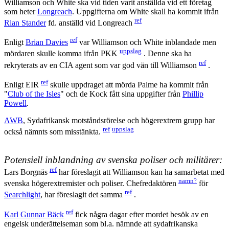
Williamson och White ska vid tiden varit anställda vid ett företag
som heter
Longreach
. Uppgifterna om White skall ha kommit ifrån
ref
Rian Stander
fd. anställd vid Longreach
ref
Enligt
Brian Davies
var Williamson och White inblandade men
uppslag
mördaren skulle komma ifrån PKK
. Denne ska ha
ref
rekryterats av en CIA agent som var god vän till Williamson
.
ref
Enligt EIR
skulle uppdraget att mörda Palme ha kommit från
"
Club of the Isles
" och de Kock fått sina uppgifter från
Phillip
Powell
.
AWB
, Sydafrikansk motståndsrörelse och högerextrem grupp har
ref
uppslag
också nämnts som misstänkta.
Potensiell inblandning av svenska poliser och militärer:
ref
Lars Borgnäs
har föreslagit att Williamson kan ha samarbetat med
namn?
svenska högerextremister och poliser. Chefredaktören
för
ref
Searchlight
, har föreslagit det samma
.
ref
Karl Gunnar Bäck
fick några dagar efter mordet besök av en
engelsk underättelseman som bl.a. nämnde att sydafrikanska