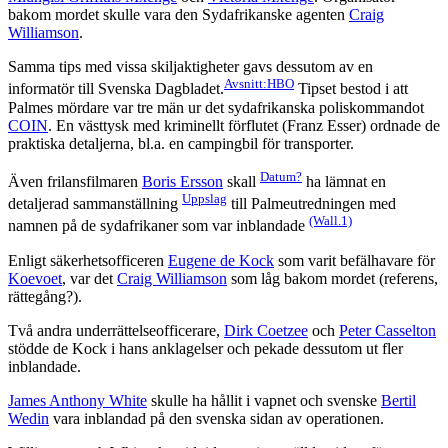
bakom mordet skulle vara den Sydafrikanske agenten
Craig
Williamson
.
Samma tips med vissa skiljaktigheter gavs dessutom av en
Avsnitt:HBO
informatör till Svenska Dagbladet.
Tipset bestod i att
Palmes mördare var tre män ur det sydafrikanska poliskommandot
COIN
. En västtysk med kriminellt förflutet (Franz Esser) ordnade de
praktiska detaljerna, bl.a. en campingbil för transporter.
Datum?
Även frilansfilmaren
Boris Ersson
skall
ha lämnat en
Uppslag
detaljerad sammanställning
till Palmeutredningen med
(Wall.1)
namnen på de sydafrikaner som var inblandade
Enligt säkerhetsofficeren
Eugene de Kock
som varit befälhavare för
Koevoet
, var det
Craig Williamson
som låg bakom mordet (referens,
rättegång?).
Två andra underrättelseofficerare,
Dirk Coetzee
och
Peter Casselton
stödde de Kock i hans anklagelser och pekade dessutom ut fler
inblandade.
James Anthony White
skulle ha hållit i vapnet och svenske
Bertil
Wedin
vara inblandad på den svenska sidan av operationen.