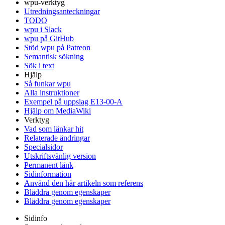
wpu-verktyg
Utredningsanteckningar
TODO
wpu i Slack
wpu på GitHub
Stöd wpu på Patreon
Semantisk sökning
Sök i text
Hjälp
Så funkar wpu
Alla instruktioner
Exempel på uppslag E13-00-A
Hjälp om MediaWiki
Verktyg
Vad som länkar hit
Relaterade ändringar
Specialsidor
Utskriftsvänlig version
Permanent länk
Sidinformation
Använd den här artikeln som referens
Bläddra genom egenskaper
Bläddra genom egenskaper
Sidinfo