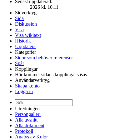
Senast uppdaterad:
2026 kl. 10.11.
Sidverktyg
Sida
Diskussion
Visa
Visa wikitext
Historik
Uppdatera
Kategorier
Sidor som behöver referenser
Spår
Kopplingar
Här kommer sidans kopplingar visas
Användarverktyg
Skapa konto
Logga in
Utredningen
Persongalleri
Alla avsnitt
Alla dokument
Protokoll
Analys av Kulor