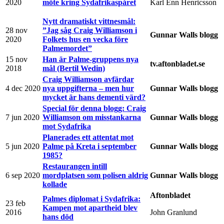
2020
möte kring Sydafrikaspåret
Karl Enn Henricsson
Nytt dramatiskt vittnesmål:
28 nov
”Jag såg Craig Williamson i
Gunnar Walls blogg
2020
Folkets hus en vecka före
Palmemordet”
15 nov
Han är Palme-gruppens nya
tv.aftonbladet.se
2018
mål (Bertil Wedin)
Craig Williamson avfärdar
4 dec 2020
nya uppgifterna – men hur
Gunnar Walls blogg
mycket är hans dementi värd?
Special för denna blogg: Craig
7 jun 2020
Williamson om misstankarna
Gunnar Walls blogg
mot Sydafrika
Planerades ett attentat mot
5 jun 2020
Palme på Kreta i september
Gunnar Walls blogg
1985?
Restaurangen intill
6 sep 2020
mordplatsen som polisen aldrig
Gunnar Walls blogg
kollade
Aftonbladet
Palmes diplomat i Sydafrika:
23 feb
Kampen mot apartheid blev
2016
John Granlund
hans död