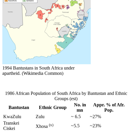
1994 Bantustans in South Africa under
apartheid. (Wikimedia Common)
1986 African Population of South Africa by Bantustan and Ethnic
Groups (est)
No. in
Appr. % of Afr.
Bantustan
Ethnic Group
mn
Pop.
KwaZulu
Zulu
~ 6.5
~27%
Transkei
(x)
~5.5
~23%
Xhosa
Ciskei