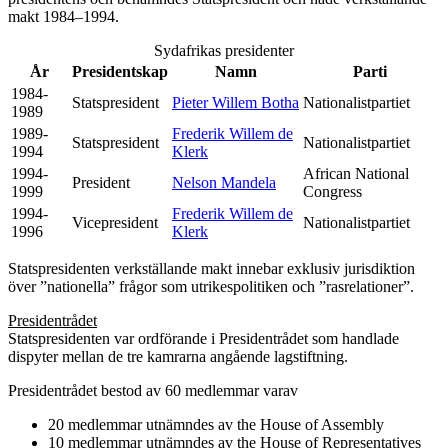
makt 1984–1994.
Sydafrikas presidenter
År
Presidentskap
Namn
Parti
1984-
Statspresident
Pieter Willem Botha
Nationalistpartiet
1989
1989-
Frederik Willem de
Statspresident
Nationalistpartiet
1994
Klerk
1994-
African National
President
Nelson Mandela
1999
Congress
1994-
Frederik Willem de
Vicepresident
Nationalistpartiet
1996
Klerk
Statspresidenten verkställande makt innebar exklusiv jurisdiktion
över ”nationella” frågor som utrikespolitiken och ”rasrelationer”.
Presidentrådet
Statspresidenten var ordförande i Presidentrådet som handlade
dispyter mellan de tre kamrarna angående lagstiftning.
Presidentrådet bestod av 60 medlemmar varav
20 medlemmar utnämndes av the House of Assembly
10 medlemmar utnämndes av the House of Representatives