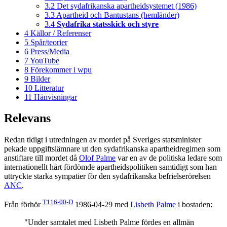
3.2
Det sydafrikanska apartheidsystemet (1986)
3.3
Apartheid och Bantustans (hemländer)
3.4
Sydafrika statsskick och styre
4
Källor / Referenser
5
Spår/teorier
6
Press/Media
7
YouTube
8
Förekommer i wpu
9
Bilder
10
Litteratur
11
Hänvisningar
Relevans
Redan tidigt i utredningen av mordet på Sveriges statsminister
pekade uppgiftslämnare ut den sydafrikanska apartheidregimen som
anstiftare till mordet då
Olof Palme
var en av de politiska ledare som
internationellt hårt fördömde apartheidspolitiken samtidigt som han
uttryckte starka sympatier för den sydafrikanska befrielserörelsen
ANC
.
T116-00-D
Från förhör
1986-04-29 med
Lisbeth Palme
i bostaden:
"Under samtalet med Lisbeth Palme fördes en allmän