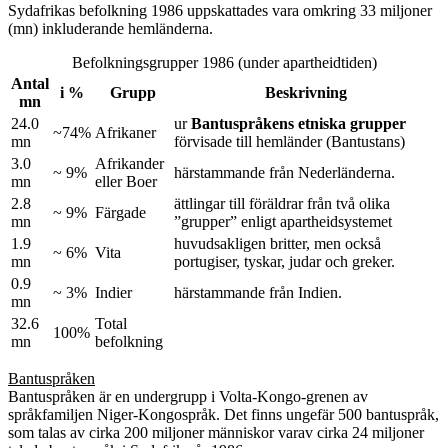
Sydafrikas befolkning 1986 uppskattades vara omkring 33 miljoner
(mn) inkluderande hemländerna.
Befolkningsgrupper 1986 (under apartheidtiden)
Antal
i %
Grupp
Beskrivning
mn
24.0
ur
Bantuspråkens etniska grupper
~74%
Afrikaner
mn
förvisade till hemländer (Bantustans)
3.0
Afrikander
~ 9%
härstammande från Nederländerna.
mn
eller Boer
2.8
ättlingar till föräldrar från två olika
~ 9%
Färgade
mn
”grupper” enligt apartheidsystemet
1.9
huvudsakligen britter, men också
~ 6%
Vita
mn
portugiser, tyskar, judar och greker.
0.9
~ 3%
Indier
härstammande från Indien.
mn
32.6
Total
100%
mn
befolkning
Bantuspråken
Bantuspråken är en undergrupp i Volta-Kongo-grenen av
språkfamiljen Niger-Kongospråk. Det finns ungefär 500 bantuspråk,
som talas av cirka 200 miljoner människor varav cirka 24 miljoner