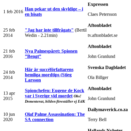
Expressen
Han pekar ut den skyldige – i
1 feb 2016
en bisats
Claes Petersson
Aftonbladet
25 feb
"Jag har inte tillfrågats"
(Bertil
2014
Wedin - 2.21min)
tv.aftonbladet.se
Aftonbladet
21 feb
Nya Palmespåret: Spionen
2016
”Bengt”
John Granlund
Svenska Dagbladet
Här är succéförfattarens
24 feb
hemliga mordtips (Stieg
2014
Ola Billger
Larsson
Aftonbladet
Spionchefen: Eugene de Kock
13 apr
var i Sverige vid mordet
Obs!
2015
John Granlund
Dementerat, bilden föreställer ej EdK
Dailymaverick.co.za
10 jun
Olaf Palme Assassination: The
2020
SA connection
Terry Bell
Hallands Nyheter