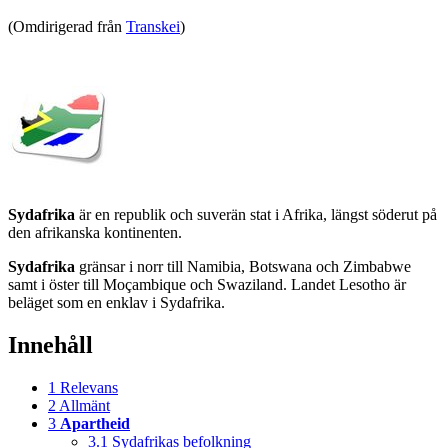
(Omdirigerad från
Transkei
)
Sydafrika
är en republik och suverän stat i Afrika, längst söderut på
den afrikanska kontinenten.
Sydafrika
gränsar i norr till Namibia, Botswana och Zimbabwe
samt i öster till Moçambique och Swaziland. Landet Lesotho är
beläget som en enklav i Sydafrika.
Innehåll
1
Relevans
2
Allmänt
3
Apartheid
3.1
Sydafrikas befolkning