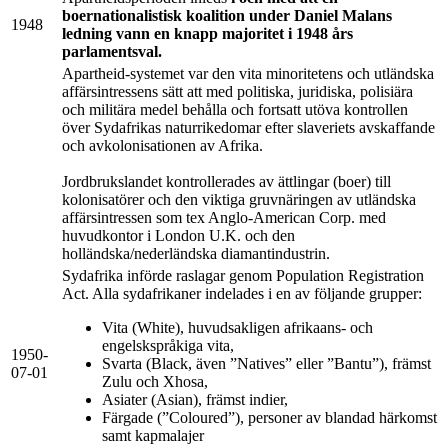
boernationalistisk koalition under Daniel Malans
1948
ledning vann en knapp majoritet i 1948 års
parlamentsval.
Apartheid-systemet var den vita minoritetens och utländska
affärsintressens sätt att med politiska, juridiska, polisiära
och militära medel behålla och fortsatt utöva kontrollen
över Sydafrikas naturrikedomar efter slaveriets avskaffande
och avkolonisationen av Afrika.
Jordbrukslandet kontrollerades av ättlingar (boer) till
kolonisatörer och den viktiga gruvnäringen av utländska
affärsintressen som tex Anglo-American Corp. med
huvudkontor i London U.K. och den
holländska/nederländska diamantindustrin.
Sydafrika införde raslagar genom Population Registration
Act. Alla sydafrikaner indelades i en av följande grupper:
Vita (White), huvudsakligen afrikaans- och
engelskspråkiga vita,
1950-
Svarta (Black, även ”Natives” eller ”Bantu”), främst
07-01
Zulu och Xhosa,
Asiater (Asian), främst indier,
Färgade (”Coloured”), personer av blandad härkomst
samt kapmalajer