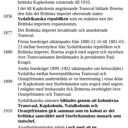
brittiska Kapkolonin existerade till 1910.
I det till Kapkolonin angränsande Transval bildade Boerna
den från det Brittiska imperiet oberoende staten
1856
Sydafrikanska republiken
som en reaktion mot det
Brittiska imperiets expansionism.
Det Brittiska imperiet invaderade och annekterade
1877
Transval.
Första boerkriget utkämpades från 1880-12-16 till 1881-03-
23 mellan boerstyrkor från Sydafrikanska republiken och
1880
Brittiska imperiet. Boerna avgick med segern och styrelsen
över Transvaalstaten återlämnades åt presidenten Paul
Kruger.
Andra boerkriget 1899–1902 utkämpades om herraväldet i
Sydafrika mellan boerrepublikerna Transvaal och
Oranjefristaten understödda av en boerresning i vissa delar
1899
av Kapkolonin mot Storbritannien som avgick med segern.
I enlighet med fredsavtalet fick Britterna överhöghet över
Oranjefristaten och Transvaal.
Sydafrikanska unionen
bildades genom att kolonierna
Transvaal, Kapkolonin, Natalkolonin och
1910
Oranjefristaten gick samman som en koloni av det
brittiska samväldet med Storbritanniens monark som
statschef.
Apartheidsperioden inleds
i och med att en