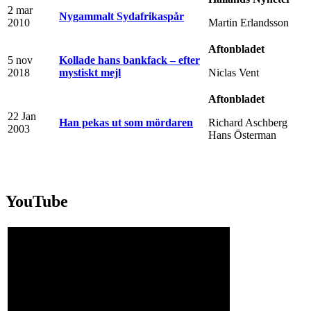
2 mar
Nygammalt Sydafrikaspår
2010
Martin Erlandsson
Aftonbladet
5 nov
Kollade hans bankfack – efter
2018
mystiskt mejl
Niclas Vent
Aftonbladet
22 Jan
Han pekas ut som mördaren
Richard Aschberg
2003
Hans Österman
YouTube