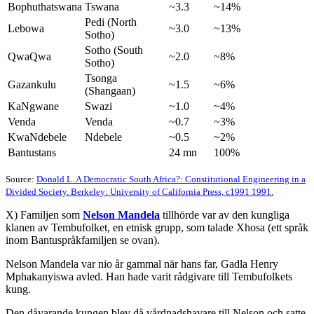
Bophuthatswana
Tswana
~3.3
~14%
Pedi (North
Lebowa
~3.0
~13%
Sotho)
Sotho (South
QwaQwa
~2.0
~8%
Sotho)
Tsonga
Gazankulu
~1.5
~6%
(Shangaan)
KaNgwane
Swazi
~1.0
~4%
Venda
Venda
~0.7
~3%
KwaNdebele
Ndebele
~0.5
~2%
Bantustans
24 mn
100%
Source:
Donald L. A Democratic South Africa?: Constitutional Engineering in a
Divided Society. Berkeley: University of California Press, c1991 1991.
X) Familjen som
Nelson Mandela
tillhörde var av den kungliga
klanen av Tembufolket, en etnisk grupp, som talade Xhosa (ett språk
inom Bantuspråkfamiljen se ovan).
Nelson Mandela var nio år gammal när hans far, Gadla Henry
Mphakanyiswa avled. Han hade varit rådgivare till Tembufolkets
kung.
Den dåvarande kungen blev då vårdnadshavare till Nelson och satte