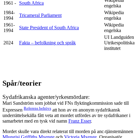
Wikipedia
1961 -
South Africa
engelska
1984-
Wikipedia
Tricameral Parliament
1994
engelska
1961-
Wikipedia
State President of South Africa
1994
engelska
UI Landguiden
2024
Fakta – befolkning och språk
Utrikespolitiska
institutet
Spår/teorier
Sydafrikanska agenter/yrkesmördare:
Mari Sandström som jobbat vid FNs flyktingkommission sade till
Referens behövs
Expressen
att hon av en anonym sydafrikansk
underrättelsekälla fått veta att mordet utfördes av tre sydafrikaner i
samarbetet med en tysk vid namn
Franz Esser
.
Mordet skulle vara direkt relaterat till morden på anc-tjänstemännen
Mlungisi Griffiths Mxenge
och
Victoria Mxenge
. Organisatör