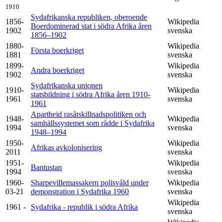
1910
Sydafrikanska republiken, oberoende
1856-
Wikipedia
Boerdominerad stat i södra Afrika åren
1902
svenska
1856–1902
1880-
Wikipedia
Första boerkriget
1881
svenska
1899-
Wikipedia
Andra boerkriget
1902
svenska
Sydafrikanska unionen
1910-
Wikipedia
statsbildning i södra Afrika åren 1910-
1961
svenska
1961
Apartheid rasåtskillnadspolitiken och
1948-
Wikipedia
samhällssystemet som rådde i Sydafrika
1994
svenska
1948–1994
1950-
Wikipedia
Afrikas avkolonisering
2011
svenska
1951-
Wikipedia
Bantustan
1994
svenska
1960-
Sharpevillemassakern polisvåld under
Wikipedia
03-21
demonstration i Sydafrika 1960
svenska
Wikipedia
1961 -
Sydafrika - republik i södra Afrika
svenska