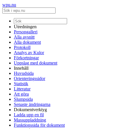
wpu.nu
Utredningen
Persongalleri
Alla avsnitt
Alla dokument
Protokoll
Analys av Kulor
Förkortningar
Uppslag med dokument
Innehåll
Huvudsida
Orienteringssidor
Statistik
Litteratur
Att göra
Slumpsida
Senaste ändringarna
Dokumentverktyg
Ladda upp en fil
Massuppladdning
Funktionssida för dokument