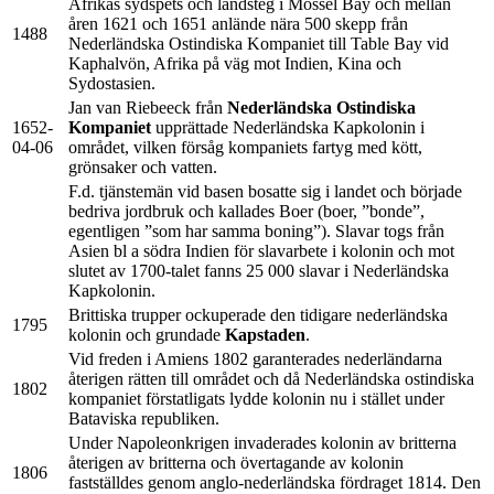
Afrikas sydspets och landsteg i Mossel Bay och mellan
åren 1621 och 1651 anlände nära 500 skepp från
1488
Nederländska Ostindiska Kompaniet till Table Bay vid
Kaphalvön, Afrika på väg mot Indien, Kina och
Sydostasien.
Jan van Riebeeck från
Nederländska Ostindiska
1652-
Kompaniet
upprättade Nederländska Kapkolonin i
04-06
området, vilken försåg kompaniets fartyg med kött,
grönsaker och vatten.
F.d. tjänstemän vid basen bosatte sig i landet och började
bedriva jordbruk och kallades Boer (boer, ”bonde”,
egentligen ”som har samma boning”). Slavar togs från
Asien bl a södra Indien för slavarbete i kolonin och mot
slutet av 1700-talet fanns 25 000 slavar i Nederländska
Kapkolonin.
Brittiska trupper ockuperade den tidigare nederländska
1795
kolonin och grundade
Kapstaden
.
Vid freden i Amiens 1802 garanterades nederländarna
återigen rätten till området och då Nederländska ostindiska
1802
kompaniet förstatligats lydde kolonin nu i stället under
Bataviska republiken.
Under Napoleonkrigen invaderades kolonin av britterna
återigen av britterna och övertagande av kolonin
1806
fastställdes genom anglo-nederländska fördraget 1814. Den