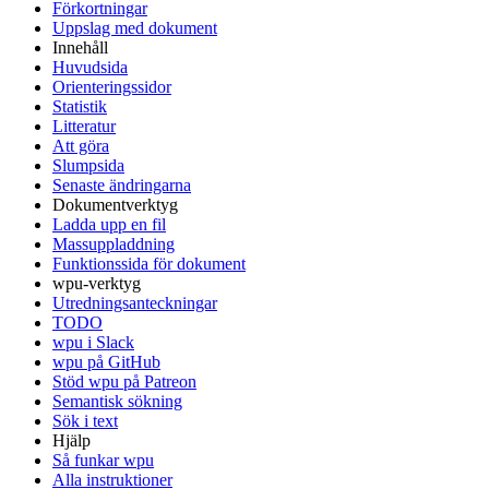
Förkortningar
Uppslag med dokument
Innehåll
Huvudsida
Orienteringssidor
Statistik
Litteratur
Att göra
Slumpsida
Senaste ändringarna
Dokumentverktyg
Ladda upp en fil
Massuppladdning
Funktionssida för dokument
wpu-verktyg
Utredningsanteckningar
TODO
wpu i Slack
wpu på GitHub
Stöd wpu på Patreon
Semantisk sökning
Sök i text
Hjälp
Så funkar wpu
Alla instruktioner