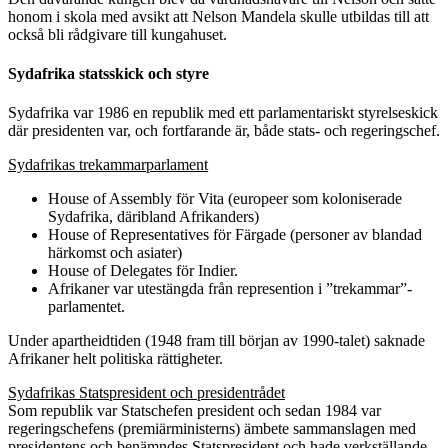
honom i skola med avsikt att Nelson Mandela skulle utbildas till att
också bli rådgivare till kungahuset.
Sydafrika statsskick och styre
Sydafrika var 1986 en republik med ett parlamentariskt styrelseskick
där presidenten var, och fortfarande är, både stats- och regeringschef.
Sydafrikas trekammarparlament
House of Assembly för Vita (europeer som koloniserade
Sydafrika, däribland Afrikanders)
House of Representatives för Färgade (personer av blandad
härkomst och asiater)
House of Delegates för Indier.
Afrikaner var utestängda från represention i ”trekammar”-
parlamentet.
Under apartheidtiden (1948 fram till början av 1990-talet) saknade
Afrikaner helt politiska rättigheter.
Sydafrikas Statspresident och presidentrådet
Som republik var Statschefen president och sedan 1984 var
regeringschefens (premiärministerns) ämbete sammanslagen med
presidentens och benämndes Statspresident och hade verkställande