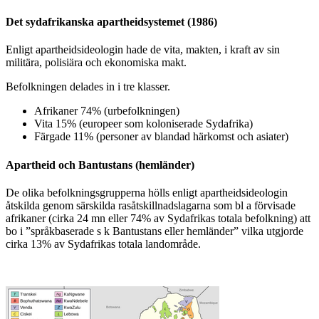
Det sydafrikanska apartheidsystemet (1986)
Enligt apartheidsideologin hade de vita, makten, i kraft av sin
militära, polisiära och ekonomiska makt.
Befolkningen delades in i tre klasser.
Afrikaner 74% (urbefolkningen)
Vita 15% (europeer som koloniserade Sydafrika)
Färgade 11% (personer av blandad härkomst och asiater)
Apartheid och Bantustans (hemländer)
De olika befolkningsgrupperna hölls enligt apartheidsideologin
åtskilda genom särskilda rasåtskillnadslagarna som bl a förvisade
afrikaner (cirka 24 mn eller 74% av Sydafrikas totala befolkning) att
bo i ”språkbaserade s k Bantustans eller hemländer” vilka utgjorde
cirka 13% av Sydafrikas totala landområde.