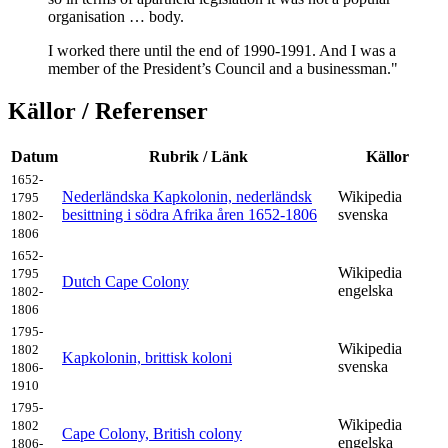
organisation … body.
I worked there until the end of 1990-1991. And I was a
member of the President’s Council and a businessman."
Källor / Referenser
Datum
Rubrik / Länk
Källor
1652-
Nederländska Kapkolonin, nederländsk
Wikipedia
1795
besittning i södra Afrika åren 1652-1806
svenska
1802-
1806
1652-
Wikipedia
1795
Dutch Cape Colony
engelska
1802-
1806
1795-
Wikipedia
1802
Kapkolonin, brittisk koloni
svenska
1806-
1910
1795-
Wikipedia
1802
Cape Colony, British colony
engelska
1806-