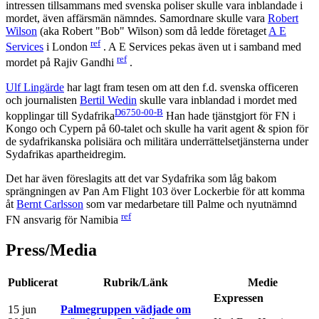
intressen tillsammans med svenska poliser skulle vara inblandade i
mordet, även affärsmän nämndes. Samordnare skulle vara
Robert
Wilson
(aka Robert "Bob" Wilson) som då ledde företaget
A E
ref
Services
i London
. A E Services pekas även ut i samband med
ref
mordet på Rajiv Gandhi
.
Ulf Lingärde
har lagt fram tesen om att den f.d. svenska officeren
och journalisten
Bertil Wedin
skulle vara inblandad i mordet med
D6750-00-B
kopplingar till Sydafrika
Han hade tjänstgjort för FN i
Kongo och Cypern på 60-talet och skulle ha varit agent & spion för
de sydafrikanska polisiära och militära underrättelsetjänsterna under
Sydafrikas apartheidregim.
Det har även föreslagits att det var Sydafrika som låg bakom
sprängningen av Pan Am Flight 103 över Lockerbie för att komma
åt
Bernt Carlsson
som var medarbetare till Palme och nyutnämnd
ref
FN ansvarig för Namibia
Press/Media
Publicerat
Rubrik/Länk
Medie
Expressen
15 jun
Palmegruppen vädjade om