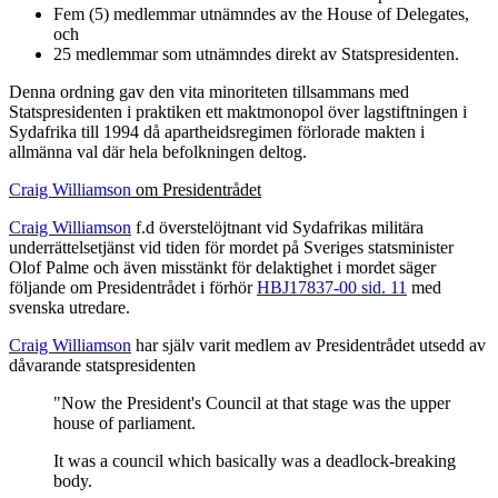
Fem (5) medlemmar utnämndes av the House of Delegates,
och
25 medlemmar som utnämndes direkt av Statspresidenten.
Denna ordning gav den vita minoriteten tillsammans med
Statspresidenten i praktiken ett maktmonopol över lagstiftningen i
Sydafrika till 1994 då apartheidsregimen förlorade makten i
allmänna val där hela befolkningen deltog.
Craig Williamson
om Presidentrådet
Craig Williamson
f.d överstelöjtnant vid Sydafrikas militära
underrättelsetjänst vid tiden för mordet på Sveriges statsminister
Olof Palme och även misstänkt för delaktighet i mordet säger
följande om Presidentrådet i förhör
HBJ17837-00 sid. 11
med
svenska utredare.
Craig Williamson
har själv varit medlem av Presidentrådet utsedd av
dåvarande statspresidenten
"Now the President's Council at that stage was the upper
house of parliament.
It was a council which basically was a deadlock-breaking
body.