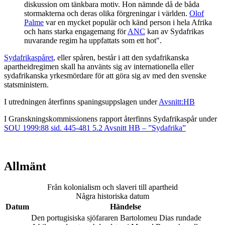
diskussion om tänkbara motiv. Hon nämnde då de båda
stormakterna och deras olika förgreningar i världen.
Olof
Palme
var en mycket populär och känd person i hela Afrika
och hans starka engagemang för
ANC
kan av Sydafrikas
nuvarande regim ha uppfattats som ett hot".
Sydafrikaspåret
, eller spåren, består i att den sydafrikanska
apartheidregimen skall ha använts sig av internationella eller
sydafrikanska yrkesmördare för att göra sig av med den svenske
statsministern.
I utredningen återfinns spaningsuppslagen under
Avsnitt:HB
I Granskningskommissionens rapport återfinns Sydafrikaspår under
SOU 1999:88 sid. 445-481 5.2 Avsnitt HB – ”Sydafrika”
Allmänt
Från kolonialism och slaveri till apartheid
Några historiska datum
Datum
Händelse
Den portugisiska sjöfararen Bartolomeu Dias rundade