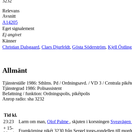
3232
Relevans
Avsnitt
A14205
Eget signalement
Ej angivet
Känner
Christian Dalsgaard
,
Claes Djurfeldt
,
Gösta Söderström
,
Kjell Östling
Allmänt
Tjänsteställe 1986: Sthlms. Pd / Ordningsavd. / VD 3 / Centrala pik
Tjänstegrad 1986: Polisassistent
Befattning / funktion: Ordningspolis, pikétpolis
Anrop radio: sha 3232
Tid kl.
23:23
Larm om man,
Olof Palme
, skjuten i korsningen
Sveavägen 
+ 15-
Framkörning pikét 3230 från Sergel torgs-rondellen till mord