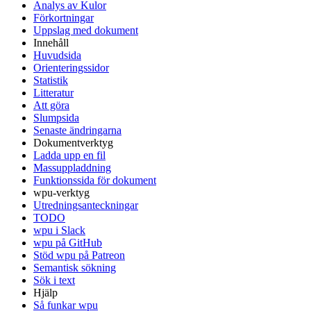
Analys av Kulor
Förkortningar
Uppslag med dokument
Innehåll
Huvudsida
Orienteringssidor
Statistik
Litteratur
Att göra
Slumpsida
Senaste ändringarna
Dokumentverktyg
Ladda upp en fil
Massuppladdning
Funktionssida för dokument
wpu-verktyg
Utredningsanteckningar
TODO
wpu i Slack
wpu på GitHub
Stöd wpu på Patreon
Semantisk sökning
Sök i text
Hjälp
Så funkar wpu