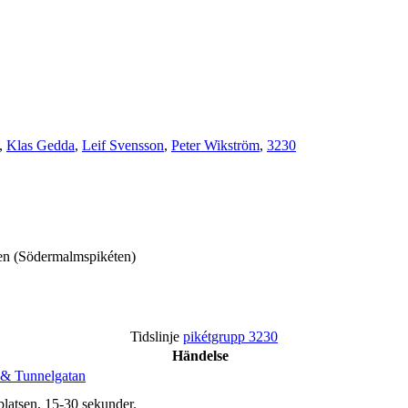
,
Klas Gedda
,
Leif Svensson
,
Peter Wikström
,
3230
éten (Södermalmspikéten)
Tidslinje
pikétgrupp 3230
Händelse
& Tunnelgatan
platsen, 15-30 sekunder.