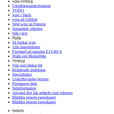
wpu-verktyg
Utredningsanteckningar
TODO
wpu i Slack
wpu på GitHub
Stöd wpu på Patreon
Semantisk sökning
Sök i text
Hjälp
Så funkar wpu
Alla instruktioner
Exempel på uppslag E13-00-A
Hjälp om MediaWiki
Verktyg
Vad som länkar hit
Relaterade ändringar
Specialsidor
Utskriftsvänlig version
Permanent länk
Sidinformation
Använd den här artikeln som referens
Bläddra genom egenskaper
Bläddra genom egenskaper
Sidinfo