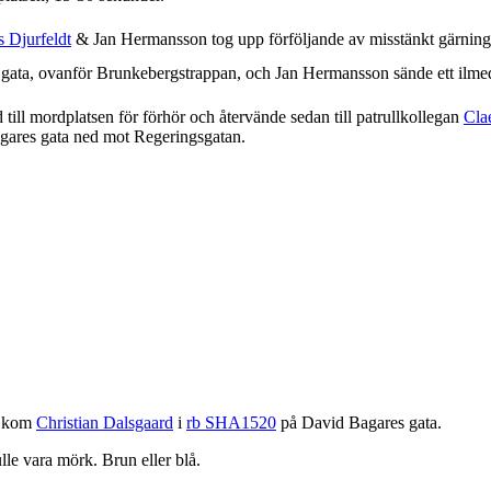
s Djurfeldt
&
Jan Hermansson
tog upp förföljande av misstänkt gärni
gata, ovanför Brunkebergstrappan, och
Jan Hermansson
sände ett ilme
 till mordplatsen för förhör och återvände sedan till patrullkollegan
Cla
gares gata ned mot Regeringsgatan.
v kom
Christian Dalsgaard
i
rb SHA1520
på David Bagares gata.
le vara mörk. Brun eller blå.