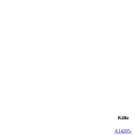
Källa
A14205-