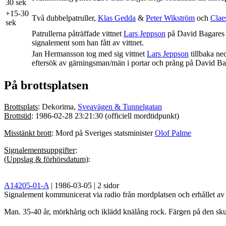
30 sek
+15-30
Två dubbelpatruller,
Klas Gedda
&
Peter Wikström
och
Clae
sek
Patrullerna påträffade vittnet
Lars Jeppson
på David Bagares 
signalement som han fått av vittnet.
Jan Hermansson
tog med sig vittnet
Lars Jeppson
tillbaka ned
eftersök av gärningsman/män i portar och prång på David Ba
På brottsplatsen
Brottsplats
: Dekorima,
Sveavägen & Tunnelgatan
Brottstid
: 1986-02-28 23:21:30 (officiell mordtidpunkt)
Misstänkt brott
: Mord på Sveriges statsminister
Olof Palme
Signalementsuppgifter
:
(
Uppslag & förhörsdatum)
:
A14205-01-A
| 1986-03-05 | 2 sidor
Signalement kommunicerat via radio från mordplatsen och erhållet a
Man. 35-40 år, mörkhårig och iklädd knälång rock. Färgen på den skul