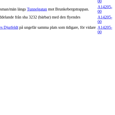
00
A14205-
ngsman/män längs
Tunnelgatan
mot Brunkebergstrappan.
00
ddelande från sha 3232 (bärbar) med den flyendes
A14205-
00
es Djurfeldt
på ungefär samma plats som tidigare, för vidare
A14205-
00