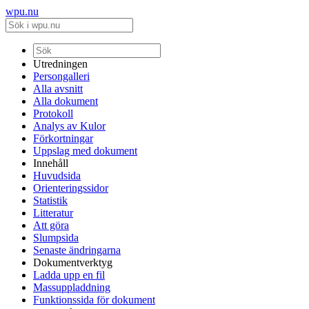
wpu.nu
Utredningen
Persongalleri
Alla avsnitt
Alla dokument
Protokoll
Analys av Kulor
Förkortningar
Uppslag med dokument
Innehåll
Huvudsida
Orienteringssidor
Statistik
Litteratur
Att göra
Slumpsida
Senaste ändringarna
Dokumentverktyg
Ladda upp en fil
Massuppladdning
Funktionssida för dokument