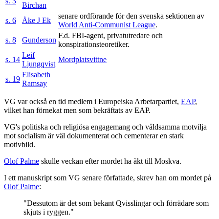
s. 3
Birchan
senare ordförande för den svenska sektionen av
s. 6
Åke J Ek
World Anti-Communist League
.
F.d. FBI-agent, privatutredare och
s. 8
Gunderson
konspirationsteoretiker.
Leif
s. 14
Mordplatsvittne
Ljungqvist
Elisabeth
s. 19
Ramsay
VG var också en tid medlem i Europeiska Arbetarpartiet,
EAP
,
vilket han förnekat men som bekräftats av EAP.
VG's politiska och religiösa engagemang och våldsamma motvilja
mot socialism är väl dokumenterat och cementerar en stark
motivbild.
Olof Palme
skulle veckan efter mordet ha åkt till Moskva.
I ett manuskript som VG senare författade, skrev han om mordet på
Olof Palme
:
"Dessutom är det som bekant Qvisslingar och förrädare som
skjuts i ryggen."