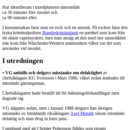
Har identifierats i mordplatsens närområde
ca 30 minuter före mordet och
ca 90 minuter efter.
I husrannsakan fann man en rock och en anorak. På rocken fann den
tyska kriminalpolisen
Bundeskriminalamt
en partikel som kom från
ett okänt vapensystem, men man ansåg att den med stor sannolikhet
inte kom från Winchester/Western ammunition vilket var det som
användes vid mordet.
I utredningen
▪︎
VG anhölls och delgavs misstanke om delaktighet
av
chefsåklagare KG Svensson i Mars 1986, vilket sedan ändrades till
misstänkt gärningsman.
Chefsåklagaren hade beställt tid för häktningsförhandlingar men
ångrade sig.
VG släpptes sedan, men i Januari 1988 delgavs han återigen
misstanke av biträdande riksåklagare
Axel Morath
såsom misstänkt
delaktig och man drog in hans pass.
I samband med att Christer Pettersson fälldes som ensam