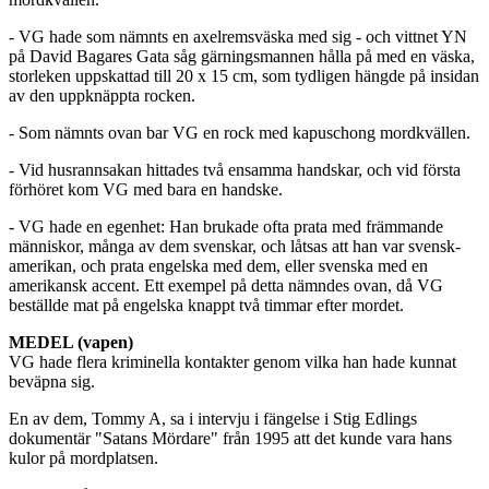
- VG hade som nämnts en axelremsväska med sig - och vittnet YN
på David Bagares Gata såg gärningsmannen hålla på med en väska,
storleken uppskattad till 20 x 15 cm, som tydligen hängde på insidan
av den uppknäppta rocken.
- Som nämnts ovan bar VG en rock med kapuschong mordkvällen.
- Vid husrannsakan hittades två ensamma handskar, och vid första
förhöret kom VG med bara en handske.
- VG hade en egenhet: Han brukade ofta prata med främmande
människor, många av dem svenskar, och låtsas att han var svensk-
amerikan, och prata engelska med dem, eller svenska med en
amerikansk accent. Ett exempel på detta nämndes ovan, då VG
beställde mat på engelska knappt två timmar efter mordet.
MEDEL (vapen)
VG hade flera kriminella kontakter genom vilka han hade kunnat
beväpna sig.
En av dem, Tommy A, sa i intervju i fängelse i Stig Edlings
dokumentär "Satans Mördare" från 1995 att det kunde vara hans
kulor på mordplatsen.