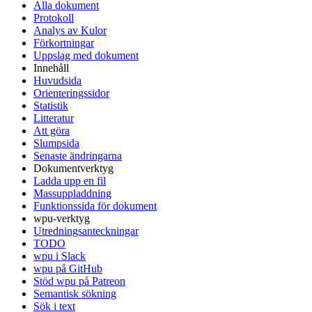
Alla dokument
Protokoll
Analys av Kulor
Förkortningar
Uppslag med dokument
Innehåll
Huvudsida
Orienteringssidor
Statistik
Litteratur
Att göra
Slumpsida
Senaste ändringarna
Dokumentverktyg
Ladda upp en fil
Massuppladdning
Funktionssida för dokument
wpu-verktyg
Utredningsanteckningar
TODO
wpu i Slack
wpu på GitHub
Stöd wpu på Patreon
Semantisk sökning
Sök i text