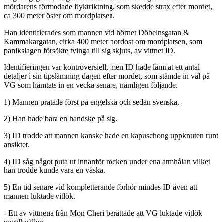
mördarens förmodade flyktriktning, som skedde strax efter mordet,
ca 300 meter öster om mordplatsen.
Han identifierades som mannen vid hörnet Döbelnsgatan &
Kammakargatan, cirka 400 meter nordost om mordplatsen, som
panikslagen försökte tvinga till sig skjuts, av vittnet ID.
Identifieringen var kontroversiell, men ID hade lämnat ett antal
detaljer i sin tipslämning dagen efter mordet, som stämde in väl på
VG som hämtats in en vecka senare, nämligen följande.
1) Mannen pratade först på engelska och sedan svenska.
2) Han hade bara en handske på sig.
3) ID trodde att mannen kanske hade en kapuschong uppknuten runt
ansiktet.
4) ID såg något puta ut innanför rocken under ena armhålan vilket
han trodde kunde vara en väska.
5) En tid senare vid kompletterande förhör mindes ID även att
mannen luktade vitlök.
- Ett av vittnena från Mon Cheri berättade att VG luktade vitlök
mordkvällen.