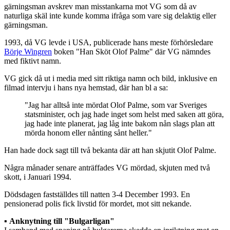
gärningsman avskrev man misstankarna mot VG som då av
naturliga skäl inte kunde komma ifråga som vare sig delaktig eller
gärningsman.
1993, då VG levde i USA, publicerade hans meste förhörsledare
Börje Wingren
boken "Han Sköt Olof Palme" där VG nämndes
med fiktivt namn.
VG gick då ut i media med sitt riktiga namn och bild, inklusive en
filmad intervju i hans nya hemstad, där han bl a sa:
"Jag har alltså inte mördat Olof Palme, som var Sveriges
statsminister, och jag hade inget som helst med saken att göra,
jag hade inte planerat, jag låg inte bakom nån slags plan att
mörda honom eller nånting sånt heller."
Han hade dock sagt till två bekanta där att han skjutit Olof Palme.
Några månader senare anträffades VG mördad, skjuten med två
skott, i Januari 1994.
Dödsdagen fastställdes till natten 3-4 December 1993. En
pensionerad polis fick livstid för mordet, mot sitt nekande.
▪︎
Anknytning till "Bulgarligan"