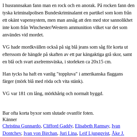
I husrannsakan fann man en rock och en anorak. På rocken fann den
tyska kriminalpolisen Bundeskriminalamt en partikel som kom från
ett okänt vapensystem, men man ansåg att den med stor sannolikhet
inte kom från Winchester/Western ammunition vilket var det som
användes vid mordet.
VG hade mordkvällen också på sig blå jeans som såg för korta ut
efterssom de hängde på skaften av ett par kängaktiga grå skor, samt
en blå och svart axelremsväska, i storleken ca 20x15 cm.
Han tycks ha haft en vanlig "toppluva" i amerikanska flaggans
färger (mörk blå med röda och vita stänk).
VG var 181 cm lång, mörkhårig och normalt byggd.
Bar ofta korta byxor som slutade ovanför foten.
Känner
Christina Gunnardo
,
Clifford Gaddy
,
Elisabeth Ramsay
,
Ivan
Dontchev
,
Ivan von Birchan
,
Juri Lina
,
Leif Ljungqvist
,
Åke J.