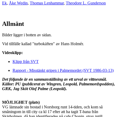
Ek
,
Åke Wedin
,
Thomas Lenhammar
,
Theodore L. Gunderson
Allmänt
Bilder ligger i botten av sidan.
Vid tillfälle kallad "turbokäften" av Hans Holmér.
Videoklipp:
Klipp från SVT
Rapport - Misstänkt gripen i Palmemordet (SVT 1986-03-13)
Det följande är en sammanställning av ett urval av vittnesmål.
Källor: PU (publicerat av Wingren, Leopold, Palmemordspodden),
GRK, Jag Sköt Olof Palme (Leopold).
MÖJLIGHET (plats)
VG lämnade sin bostad i Norsborg runt 14-tiden, och kom så
småningom in till city ca kl 17 efter att ha tagit T-bana från
Skärholmen, då han identifierades på cafe Chopin, strax intill