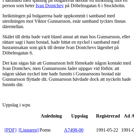
I samband med spaning på bulgarerna skedde en inriktning mot en
person som heter
Ivan Dontchev
på Döbelnsgatan 6 i Stockholm.
Inriktningen på bulgarerna hade uppkommit i samband med
utredningen mot Viktor Gunnarsson, enär samband tycktes finnas
däremellan.
Skälet till detta hade varit bland annat att man hos Gunnarsson, eller
rättare sagt i hans bostad, hade hittat en nyckel i samband med
husrannsakan som gick till denne Ivan Dontchevs lägenhet på
Döbelnsgatan 6.
Det kan sägas här att Gunnarsson helt förnekade någon kontakt med
Ivan Dontchev, men Gunnarssons fader uppgav vid förhör, att
någon sådan nyckel inte hade funnits i Gunnarssons bostad när
Gunnarsson flyttade dit. Gunnarsson hävdade dock att nyckeln hade
funnits där.
Uppslag i wpu
Anledning
Uppslag
Registrerad
Ad A
[PDF]
[Liggaren]
Pomn
A7498-00
1991-05-22
1991-