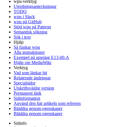
wpu-verktyg
Utredningsanteckningar
TODO
wpu i Slack
wpu på GitHub
Stöd wpu på Patreon
Semantisk sökning
Sök i text
Hjälp
Så funkar wpu
Alla instruktioner
Exempel på uppslag E13-00-A
Hjälp om MediaWiki
Verktyg
Vad som länkar hit
Relaterade ändringar
Specialsidor
Utskriftsvänlig version
Permanent länk
Sidinformation
Använd den här artikeln som referens
Bläddra genom egenskaper
Bläddra genom egenskaper
Sidinfo