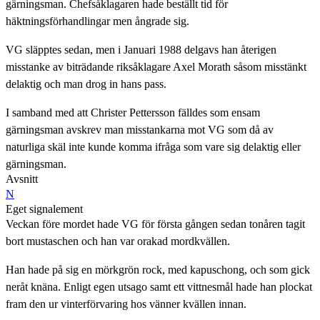
gärningsman. Chefsåklagaren hade beställt tid för
häktningsförhandlingar men ångrade sig.
VG släpptes sedan, men i Januari 1988 delgavs han återigen
misstanke av biträdande riksåklagare Axel Morath såsom misstänkt
delaktig och man drog in hans pass.
I samband med att Christer Pettersson fälldes som ensam
gärningsman avskrev man misstankarna mot VG som då av
naturliga skäl inte kunde komma ifråga som vare sig delaktig eller
gärningsman.
Avsnitt
N
Eget signalement
Veckan före mordet hade VG för första gången sedan tonåren tagit
bort mustaschen och han var orakad mordkvällen.
Han hade på sig en mörkgrön rock, med kapuschong, och som gick
neråt knäna. Enligt egen utsago samt ett vittnesmål hade han plockat
fram den ur vinterförvaring hos vänner kvällen innan.