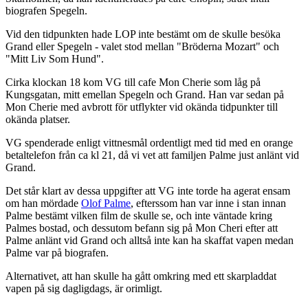
biografen Spegeln.
Vid den tidpunkten hade LOP inte bestämt om de skulle besöka
Grand eller Spegeln - valet stod mellan "Bröderna Mozart" och
"Mitt Liv Som Hund".
Cirka klockan 18 kom VG till cafe Mon Cherie som låg på
Kungsgatan, mitt emellan Spegeln och Grand. Han var sedan på
Mon Cherie med avbrott för utflykter vid okända tidpunkter till
okända platser.
VG spenderade enligt vittnesmål ordentligt med tid med en orange
betaltelefon från ca kl 21, då vi vet att familjen Palme just anlänt vid
Grand.
Det står klart av dessa uppgifter att VG inte torde ha agerat ensam
om han mördade
Olof Palme
, efterssom han var inne i stan innan
Palme bestämt vilken film de skulle se, och inte väntade kring
Palmes bostad, och dessutom befann sig på Mon Cheri efter att
Palme anlänt vid Grand och alltså inte kan ha skaffat vapen medan
Palme var på biografen.
Alternativet, att han skulle ha gått omkring med ett skarpladdat
vapen på sig dagligdags, är orimligt.