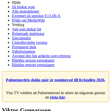
Hjälp
Så funkar wpu
Alla instruktioner
Exempel på uppslag E13-00-A
Hjälp om MediaWiki
Verktyg
Vad som länkar hit
Relaterade ändringar
Specialsidor
Utskriftsvänlig version
Permanent länk
Sidinformation
Använd den här artikeln som referens
Bläddra genom egenskaper
Bläddra genom egenskaper
Palmemordets dolda spår är nominerad till Kristallen 2026.
Visa TV-världen att Palmeintresset är större än någonsin genom
att
rösta här
.
Viktor Gunnarsson