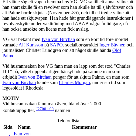
Ett vittne såg ett vapen hemma hos VG, VG sa till ett annat vittne att
han snart skulle få en revolver som han skulle ha till självförsvar och
att Palme borde skjutas (November -85), och till ett tredje vittne att
han hade ett skjutvapen. Han hade fått grundläggande instruktioner i
revolverskytte under vaktträning med ABAB några år tidigare, då
han också ansökte om licens men fick avslag.
VG var bekant med
Ivan von Birchan
som en kort tid före mordet
varnade
Alf Karlsson
på
SÄPO
. socialborgarrådet
Inger Båvner
, och
journalisten Christer Lundgren om att något skulle hända
Olof
Palme
.
Vid husrannsakan hos VG fann man en lapp som det stod "Charles
ITT" på, vilket uppenbarligen hänsyftade på samme man som
erbjudit
Ivan von Birchan
pengar för att skjuta Palme, en man som
Ivan von Birchan
kände som
Charles Morgan
, under sin tid som
legosoldat i Rhodesia.
MOTIV
Vid husrannsakan fann man även, bland över 2 000
J27001-00
kontaktuppgifter,
namnen
Telefonlista
Sida
Namn
Kommentar
Ivan von