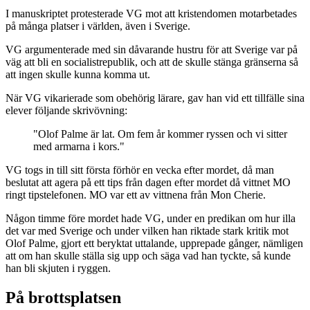
I manuskriptet protesterade VG mot att kristendomen motarbetades
på många platser i världen, även i Sverige.
VG argumenterade med sin dåvarande hustru för att Sverige var på
väg att bli en socialistrepublik, och att de skulle stänga gränserna så
att ingen skulle kunna komma ut.
När VG vikarierade som obehörig lärare, gav han vid ett tillfälle sina
elever följande skrivövning:
"Olof Palme är lat. Om fem år kommer ryssen och vi sitter
med armarna i kors."
VG togs in till sitt första förhör en vecka efter mordet, då man
beslutat att agera på ett tips från dagen efter mordet då vittnet MO
ringt tipstelefonen. MO var ett av vittnena från Mon Cherie.
Någon timme före mordet hade VG, under en predikan om hur illa
det var med Sverige och under vilken han riktade stark kritik mot
Olof Palme, gjort ett beryktat uttalande, upprepade gånger, nämligen
att om han skulle ställa sig upp och säga vad han tyckte, så kunde
han bli skjuten i ryggen.
På brottsplatsen