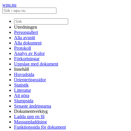
wpu.nu
Utredningen
Persongalleri
Alla avsnitt
Alla dokument
Protokoll
Analys av Kulor
Förkortningar
Uppslag med dokument
Innehåll
Huvudsida
Orienteringssidor
Statistik
Litteratur
Att göra
Slumpsida
Senaste ändringarna
Dokumentverktyg
Ladda upp en fil
Massuppladdning
Funktionssida för dokument