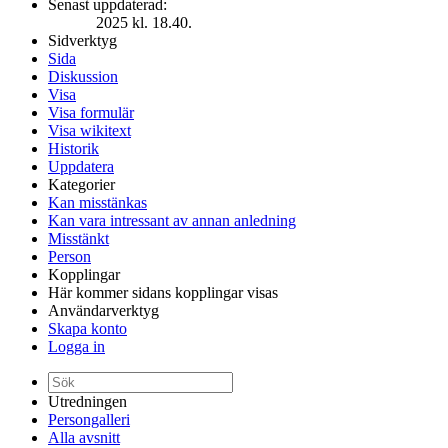
Senast uppdaterad:
2025 kl. 18.40.
Sidverktyg
Sida
Diskussion
Visa
Visa formulär
Visa wikitext
Historik
Uppdatera
Kategorier
Kan misstänkas
Kan vara intressant av annan anledning
Misstänkt
Person
Kopplingar
Här kommer sidans kopplingar visas
Användarverktyg
Skapa konto
Logga in
Utredningen
Persongalleri
Alla avsnitt