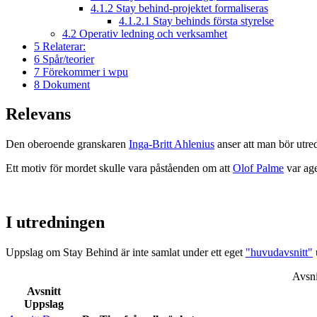
4.1.2
Stay behind-projektet formaliseras
4.1.2.1
Stay behinds första styrelse
4.2
Operativ ledning och verksamhet
5
Relaterar:
6
Spår/teorier
7
Förekommer i wpu
8
Dokument
Relevans
Den oberoende granskaren
Inga-Britt Ahlenius
anser att man bör utre
Ett motiv för mordet skulle vara påståenden om att
Olof Palme
var age
I utredningen
Uppslag om Stay Behind är inte samlat under ett eget
"huvudavsnitt"
Avsni
Avsnitt
Uppslag