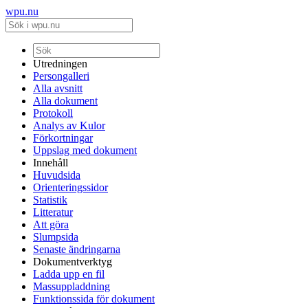
wpu.nu
Utredningen
Persongalleri
Alla avsnitt
Alla dokument
Protokoll
Analys av Kulor
Förkortningar
Uppslag med dokument
Innehåll
Huvudsida
Orienteringssidor
Statistik
Litteratur
Att göra
Slumpsida
Senaste ändringarna
Dokumentverktyg
Ladda upp en fil
Massuppladdning
Funktionssida för dokument