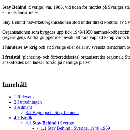
Stay Behind
(Sverige) var, 1986, vid tiden för mordet på Sveriges st
en motståndsrörelse.
Stay Behind-nätverket/organisationen stod under direkt kontroll av 
Organisationen som byggdes upp fick 1949/1950 namnet/kodbeteck
(regeringen). Andra grupper med avsikt att föra väpnad kamp var och 
I händelse av krig
och att Sverige eller delar av svenskt territorium
I fredstid
(planering- och förberedelsefas) organiserades regionala S
anskaffades och lades i förråd på hemliga platser.
Innehåll
1
Relevans
2
I utredningen
3
Allmänt
3.1
Begreppet "Stay-behind"
4
Historik
4.1
Stay Behind
i Sverige
4.1.1
Stay Behind i Sverige, 1946-1969