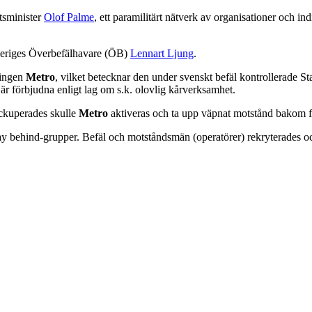
atsminister
Olof Palme
, ett paramilitärt nätverk av organisationer och in
Sveriges Överbefälhavare (ÖB)
Lennart Ljung
.
ningen
Metro
, vilket betecknar den under svenskt befäl kontrollerade S
är förbjudna enligt lag om s.k. olovlig kårverksamhet.
 ockuperades skulle
Metro
aktiveras och ta upp väpnat motstånd bakom fi
tay behind-grupper. Befäl och motståndsmän (operatörer) rekryterades o