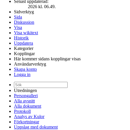
Senast uppdaterad:
2026 kl. 06.49.
Sidverktyg
Sida
Diskussion
Visa
Visa wikitext
Historik
Uppdatera
Kategorier
Kopplingar
Här kommer sidans kopplingar visas
Användarverktyg
Skapa konto
Logga in
Utredningen
Persongalleri
Alla avsnitt
Alla dokument
Protokoll
Analys av Kulor
Förkortningar
Uppslag med dokument