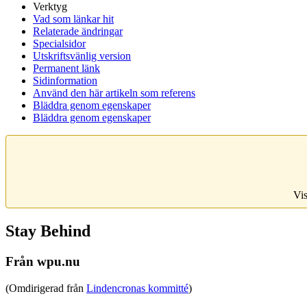
Verktyg
Vad som länkar hit
Relaterade ändringar
Specialsidor
Utskriftsvänlig version
Permanent länk
Sidinformation
Använd den här artikeln som referens
Bläddra genom egenskaper
Bläddra genom egenskaper
Vis
Stay Behind
Från wpu.nu
(Omdirigerad från
Lindencronas kommitté
)