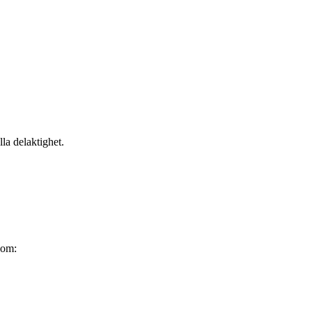
la delaktighet.
som: