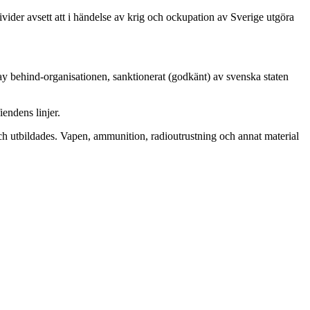
divider avsett att i händelse av krig och ockupation av Sverige utgöra
tay behind-organisationen, sanktionerat (godkänt) av svenska staten
endens linjer.
ch utbildades. Vapen, ammunition, radioutrustning och annat material