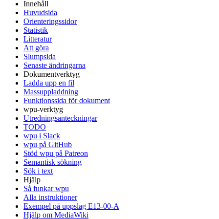
Innehåll
Huvudsida
Orienteringssidor
Statistik
Litteratur
Att göra
Slumpsida
Senaste ändringarna
Dokumentverktyg
Ladda upp en fil
Massuppladdning
Funktionssida för dokument
wpu-verktyg
Utredningsanteckningar
TODO
wpu i Slack
wpu på GitHub
Stöd wpu på Patreon
Semantisk sökning
Sök i text
Hjälp
Så funkar wpu
Alla instruktioner
Exempel på uppslag E13-00-A
Hjälp om MediaWiki