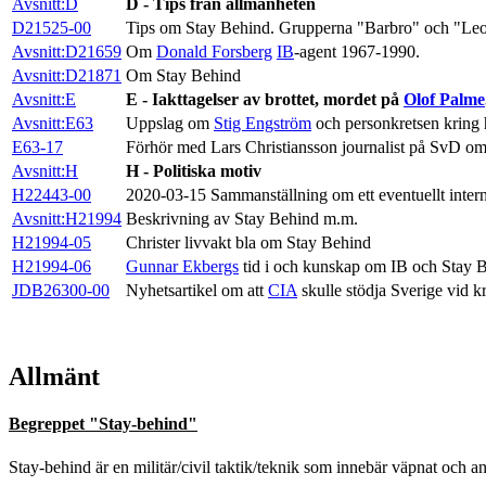
Avsnitt:D
D - Tips från allmänheten
D21525-00
Tips om Stay Behind. Grupperna "Barbro" och "Le
Avsnitt:D21659
Om
Donald Forsberg
IB
-agent 1967-1990.
Avsnitt:D21871
Om Stay Behind
Avsnitt:E
E - Iakttagelser av brottet, mordet på
Olof Palme
Avsnitt:E63
Uppslag om
Stig Engström
och personkretsen kring
E63-17
Förhör med Lars Christiansson journalist på SvD om 
Avsnitt:H
H - Politiska motiv
H22443-00
2020-03-15 Sammanställning om ett eventuellt interna
Avsnitt:H21994
Beskrivning av Stay Behind m.m.
H21994-05
Christer livvakt bla om Stay Behind
H21994-06
Gunnar Ekbergs
tid i och kunskap om IB och Stay 
JDB26300-00
Nyhetsartikel om att
CIA
skulle stödja Sverige vid k
Allmänt
Begreppet "Stay-behind"
Stay-behind är en militär/civil taktik/teknik som innebär väpnat och a