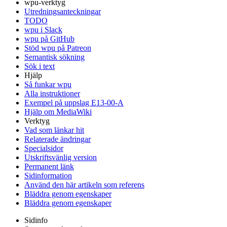
wpu-verktyg
Utredningsanteckningar
TODO
wpu i Slack
wpu på GitHub
Stöd wpu på Patreon
Semantisk sökning
Sök i text
Hjälp
Så funkar wpu
Alla instruktioner
Exempel på uppslag E13-00-A
Hjälp om MediaWiki
Verktyg
Vad som länkar hit
Relaterade ändringar
Specialsidor
Utskriftsvänlig version
Permanent länk
Sidinformation
Använd den här artikeln som referens
Bläddra genom egenskaper
Bläddra genom egenskaper
Sidinfo