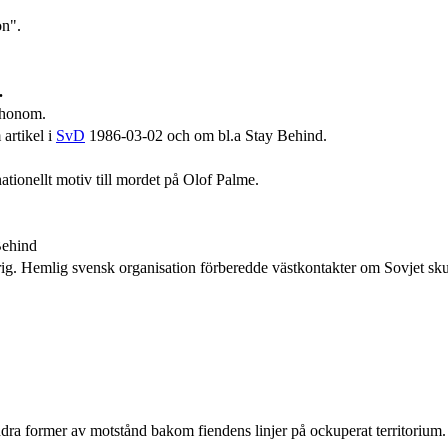
on".
.
 honom.
artikel i
SvD
1986-03-02 och om bl.a Stay Behind.
tionellt motiv till mordet på Olof Palme.
Behind
rig. Hemlig svensk organisation förberedde västkontakter om Sovjet sk
ndra former av motstånd bakom fiendens linjer på ockuperat territorium.