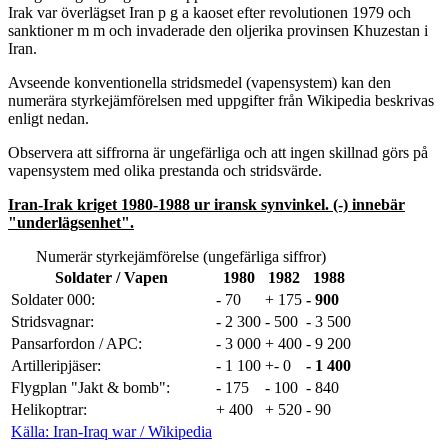
Irak var överlägset Iran p g a kaoset efter revolutionen 1979 och
sanktioner m m och invaderade den oljerika provinsen Khuzestan i
Iran.
Avseende konventionella stridsmedel (vapensystem) kan den
numerära styrkejämförelsen med uppgifter från Wikipedia beskrivas
enligt nedan.
Observera att siffrorna är ungefärliga och att ingen skillnad görs på
vapensystem med olika prestanda och stridsvärde.
Iran-Irak kriget 1980-1988 ur iransk synvinkel. (-) innebär
"underlägsenhet".
Numerär styrkejämförelse (ungefärliga siffror)
Soldater / Vapen
1980
1982
1988
Soldater 000:
- 70
+ 175
- 900
Stridsvagnar:
- 2 300
- 500
- 3 500
Pansarfordon / APC:
- 3 000
+ 400
- 9 200
Artilleripjäser:
- 1 100
+- 0
- 1 400
Flygplan "Jakt & bomb":
- 175
- 100
- 840
Helikoptrar:
+ 400
+ 520
- 90
Källa: Iran-Iraq war / Wikipedia