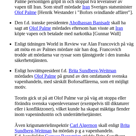
Palme personligen gripit in och stoppat två leveranser av
vapen till Iran. Som straff mördade
Iran
Sveriges statsminister
Olof Palme
[Henrik Westander i "Bofors svindlande affärer"].
Den f.d. iranske presidenten
Abolhassan Banisadr
skall ha
sagt att
Olof Palme
mördades eftersom han visste att
Iran
köpte vapen och betalade med narkotika [Gunnar Wall]
Enligt tidningen World in Review var Alan Francovich på väg
att möta en av Palmes mördare när han dog. Francovich
trodde att mördarna var ryssar som tjänstgjorde i den iranska
säkerhetstjänsten.
Enligt hovrättspresident f.d.
Brita Sundberg-Weitman
mördades
Olof Palme
på grund av den omfattande svenska
vapenhandeln, med särskilt Boforsaffärerna, som ett möjligt
motiv.
Teorin gick ut på att Olof Palme var på väg att stoppa eller
förändra svenska vapenleveranser (exempelvis till diktaturer
eller i konfliktzoner), vilket kunde ha skapat mäktiga fiender
inom vapenindustrin och underrättelsetjänster.
Även krigsmaterielinspektör
Carl Algernon
skall enligt
Brita
Sundberg-Weitman
ha mördats p g a vapenhandeln.