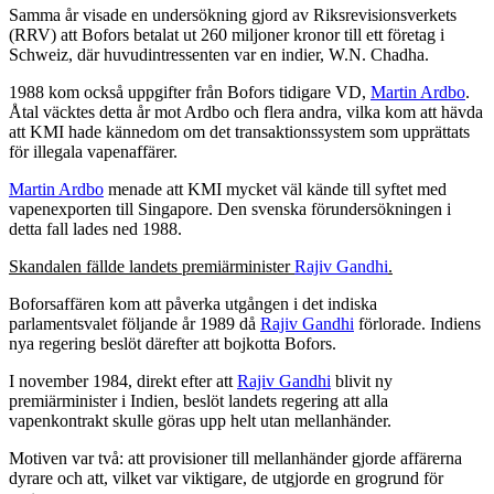
Samma år visade en undersökning gjord av Riksrevisionsverkets
(RRV) att Bofors betalat ut 260 miljoner kronor till ett företag i
Schweiz, där huvudintressenten var en indier, W.N. Chadha.
1988 kom också uppgifter från Bofors tidigare VD,
Martin Ardbo
.
Åtal väcktes detta år mot Ardbo och flera andra, vilka kom att hävda
att KMI hade kännedom om det transaktionssystem som upprättats
för illegala vapenaffärer.
Martin Ardbo
menade att KMI mycket väl kände till syftet med
vapenexporten till Singapore. Den svenska förundersökningen i
detta fall lades ned 1988.
Skandalen fällde landets premiärminister
Rajiv Gandhi
.
Boforsaffären kom att påverka utgången i det indiska
parlamentsvalet följande år 1989 då
Rajiv Gandhi
förlorade. Indiens
nya regering beslöt därefter att bojkotta Bofors.
I november 1984, direkt efter att
Rajiv Gandhi
blivit ny
premiärminister i Indien, beslöt landets regering att alla
vapenkontrakt skulle göras upp helt utan mellanhänder.
Motiven var två: att provisioner till mellanhänder gjorde affärerna
dyrare och att, vilket var viktigare, de utgjorde en grogrund för