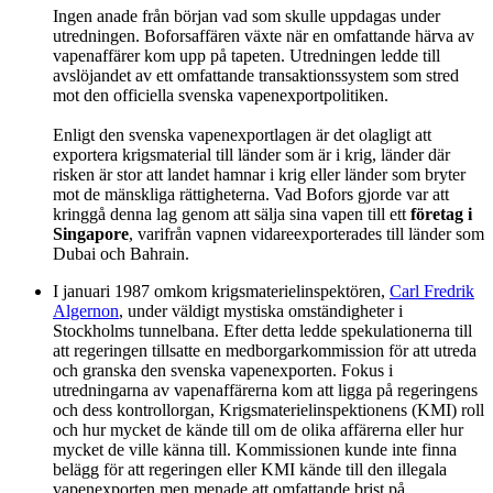
Ingen anade från början vad som skulle uppdagas under
utredningen. Boforsaffären växte när en omfattande härva av
vapenaffärer kom upp på tapeten. Utredningen ledde till
avslöjandet av ett omfattande transaktionssystem som stred
mot den officiella svenska vapenexportpolitiken.
Enligt den svenska vapenexportlagen är det olagligt att
exportera krigsmaterial till länder som är i krig, länder där
risken är stor att landet hamnar i krig eller länder som bryter
mot de mänskliga rättigheterna. Vad Bofors gjorde var att
kringgå denna lag genom att sälja sina vapen till ett
företag i
Singapore
, varifrån vapnen vidareexporterades till länder som
Dubai och Bahrain.
I januari 1987 omkom krigsmaterielinspektören,
Carl Fredrik
Algernon
, under väldigt mystiska omständigheter i
Stockholms tunnelbana. Efter detta ledde spekulationerna till
att regeringen tillsatte en medborgarkommission för att utreda
och granska den svenska vapenexporten. Fokus i
utredningarna av vapenaffärerna kom att ligga på regeringens
och dess kontrollorgan, Krigsmaterielinspektionens (KMI) roll
och hur mycket de kände till om de olika affärerna eller hur
mycket de ville känna till. Kommissionen kunde inte finna
belägg för att regeringen eller KMI kände till den illegala
vapenexporten men menade att omfattande brist på