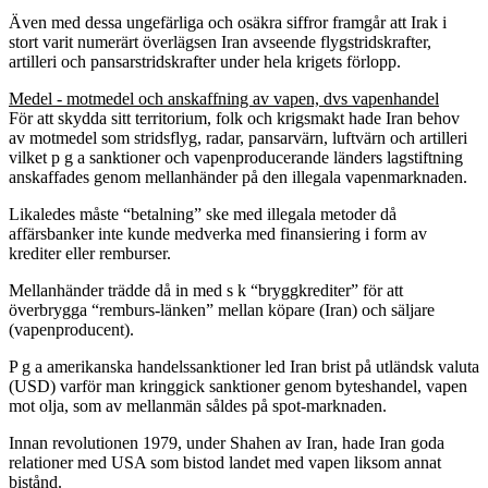
Även med dessa ungefärliga och osäkra siffror framgår att Irak i
stort varit numerärt överlägsen Iran avseende flygstridskrafter,
artilleri och pansarstridskrafter under hela krigets förlopp.
Medel - motmedel och anskaffning av vapen, dvs vapenhandel
För att skydda sitt territorium, folk och krigsmakt hade Iran behov
av motmedel som stridsflyg, radar, pansarvärn, luftvärn och artilleri
vilket p g a sanktioner och vapenproducerande länders lagstiftning
anskaffades genom mellanhänder på den illegala vapenmarknaden.
Likaledes måste “betalning” ske med illegala metoder då
affärsbanker inte kunde medverka med finansiering i form av
krediter eller remburser.
Mellanhänder trädde då in med s k “bryggkrediter” för att
överbrygga “remburs-länken” mellan köpare (Iran) och säljare
(vapenproducent).
P g a amerikanska handelssanktioner led Iran brist på utländsk valuta
(USD) varför man kringgick sanktioner genom byteshandel, vapen
mot olja, som av mellanmän såldes på spot-marknaden.
Innan revolutionen 1979, under Shahen av Iran, hade Iran goda
relationer med USA som bistod landet med vapen liksom annat
bistånd.