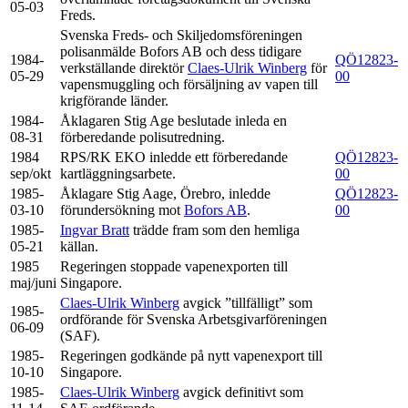
05-03
Freds.
Svenska Freds- och Skiljedomsföreningen
polisanmälde Bofors AB och dess tidigare
1984-
QÖ12823-
verkställande direktör
Claes-Ulrik Winberg
för
05-29
00
vapensmuggling och försäljning av vapen till
krigförande länder.
1984-
Åklagaren Stig Age beslutade inleda en
08-31
förberedande polisutredning.
1984
RPS/RK EKO inledde ett förberedande
QÖ12823-
sep/okt
kartläggningsarbete.
00
1985-
Åklagare Stig Aage, Örebro, inledde
QÖ12823-
03-10
förundersökning mot
Bofors AB
.
00
1985-
Ingvar Bratt
trädde fram som den hemliga
05-21
källan.
1985
Regeringen stoppade vapenexporten till
maj/juni
Singapore.
Claes-Ulrik Winberg
avgick ”tillfälligt” som
1985-
ordförande för Svenska Arbetsgivarföreningen
06-09
(SAF).
1985-
Regeringen godkände på nytt vapenexport till
10-10
Singapore.
1985-
Claes-Ulrik Winberg
avgick definitivt som