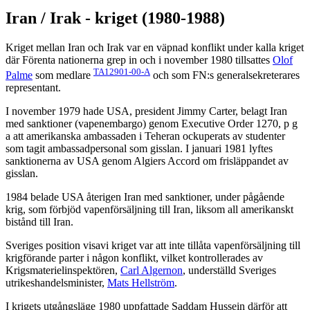
Iran / Irak - kriget (1980-1988)
Kriget mellan Iran och Irak var en väpnad konflikt under kalla kriget
där Förenta nationerna grep in och i november 1980 tillsattes
Olof
TA12901-00-A
Palme
som medlare
och som FN:s generalsekreterares
representant.
I november 1979 hade USA, president Jimmy Carter, belagt Iran
med sanktioner (vapenembargo) genom Executive Order 1270, p g
a att amerikanska ambassaden i Teheran ockuperats av studenter
som tagit ambassadpersonal som gisslan. I januari 1981 lyftes
sanktionerna av USA genom Algiers Accord om frisläppandet av
gisslan.
1984 belade USA återigen Iran med sanktioner, under pågående
krig, som förbjöd vapenförsäljning till Iran, liksom all amerikanskt
bistånd till Iran.
Sveriges position visavi kriget var att inte tillåta vapenförsäljning till
krigförande parter i någon konflikt, vilket kontrollerades av
Krigsmaterielinspektören,
Carl Algernon
, underställd Sveriges
utrikeshandelsminister,
Mats Hellström
.
I krigets utgångsläge 1980 uppfattade Saddam Hussein därför att