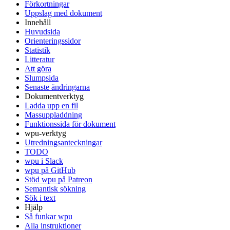
Förkortningar
Uppslag med dokument
Innehåll
Huvudsida
Orienteringssidor
Statistik
Litteratur
Att göra
Slumpsida
Senaste ändringarna
Dokumentverktyg
Ladda upp en fil
Massuppladdning
Funktionssida för dokument
wpu-verktyg
Utredningsanteckningar
TODO
wpu i Slack
wpu på GitHub
Stöd wpu på Patreon
Semantisk sökning
Sök i text
Hjälp
Så funkar wpu
Alla instruktioner