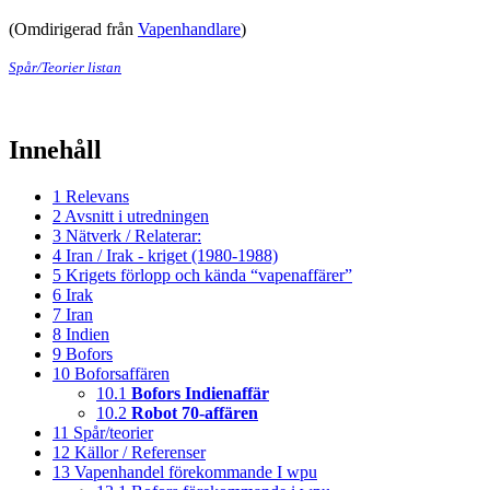
(Omdirigerad från
Vapenhandlare
)
Spår/Teorier listan
Innehåll
1
Relevans
2
Avsnitt i utredningen
3
Nätverk / Relaterar:
4
Iran / Irak - kriget (1980-1988)
5
Krigets förlopp och kända “vapenaffärer”
6
Irak
7
Iran
8
Indien
9
Bofors
10
Boforsaffären
10.1
Bofors Indienaffär
10.2
Robot 70-affären
11
Spår/teorier
12
Källor / Referenser
13
Vapenhandel förekommande I wpu