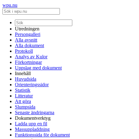
wpu.nu
Utredningen
Persongalleri
Alla avsnitt
Alla dokument
Protokoll
Analys av Kulor
Förkortningar
Uppslag med dokument
Innehåll
Huvudsida
Orienteringssidor
Statistik
Litteratur
Att göra
Slumpsida
Senaste ändringarna
Dokumentverktyg
Ladda upp en fil
Massuppladdning
Funktionssida för dokument