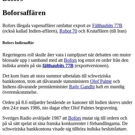
Boforsaffären
Bofors illegala vapenaffärer omfattar export av
Fälthaubits 77B
(också kallad Indien-affären),
Robot 70
och Krutaffären (till Iran)
Bofors Indienaffär
Regeringens roll skulle åter vara i rampljuset när debatten om mutor
blossade upp i samband med att
Bofors
tog emot en order från den
indiska armén på sin
fälthaubits 77B
(exportversionen).
Det kom fram att stora summor utbetalats till schweiziska
bankkonton, trots att dåvarande statsministern
Olof Palme
och
Indiens dåvarande premiärminister
Rajiv Gandhi
haft en muntlig
överenskommelse.
Orden på 8.6 miljarder bestående av kanoner till Indien skrevs under
den 24:e mars 1986, nio dagar efter Olof Palmes begravning.
Sveriges Radio avslöjade 1987 att
Bofors
mutat sig till ordern och
på så sätt spelat ut sina franska konkurrenter i förhandlingarna. De
schweiziska bankkontona visade sig tillhöra indiska beslutsfattare.