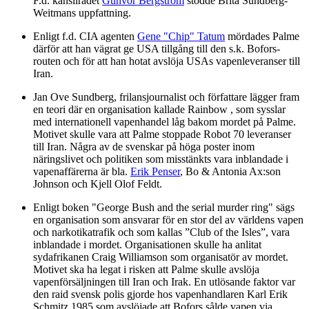
F.d. kanslirådet
Gunvor Bergström
stödde Brita Sundberg-
Weitmans uppfattning.
Enligt f.d. CIA agenten
Gene "Chip" Tatum
mördades Palme
därför att han vägrat ge USA tillgång till den s.k. Bofors-
routen och för att han hotat avslöja USAs vapenleveranser till
Iran.
Jan Ove Sundberg, frilansjournalist och författare lägger fram
en teori där en organisation kallade Rainbow , som sysslar
med internationell vapenhandel låg bakom mordet på Palme.
Motivet skulle vara att Palme stoppade Robot 70 leveranser
till Iran. Några av de svenskar på höga poster inom
näringslivet och politiken som misstänkts vara inblandade i
vapenaffärerna är bla.
Erik Penser
, Bo & Antonia Ax:son
Johnson och Kjell Olof Feldt.
Enligt boken "George Bush and the serial murder ring" sägs
en organisation som ansvarar för en stor del av världens vapen
och narkotikatrafik och som kallas ”Club of the Isles”, vara
inblandade i mordet. Organisationen skulle ha anlitat
sydafrikanen Craig Williamson som organisatör av mordet.
Motivet ska ha legat i risken att Palme skulle avslöja
vapenförsäljningen till Iran och Irak. En utlösande faktor var
den raid svensk polis gjorde hos vapenhandlaren Karl Erik
Schmitz 1985 som avslöjade att Bofors sålde vapen via