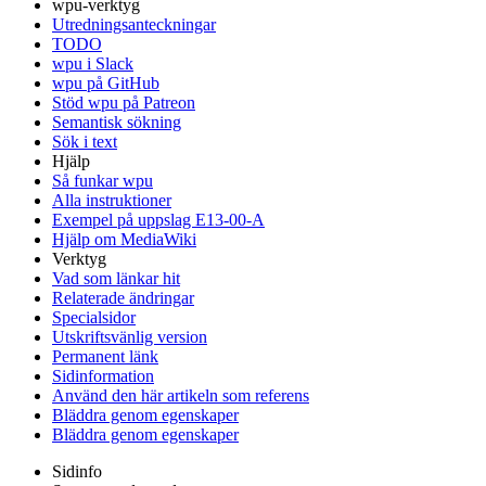
wpu-verktyg
Utredningsanteckningar
TODO
wpu i Slack
wpu på GitHub
Stöd wpu på Patreon
Semantisk sökning
Sök i text
Hjälp
Så funkar wpu
Alla instruktioner
Exempel på uppslag E13-00-A
Hjälp om MediaWiki
Verktyg
Vad som länkar hit
Relaterade ändringar
Specialsidor
Utskriftsvänlig version
Permanent länk
Sidinformation
Använd den här artikeln som referens
Bläddra genom egenskaper
Bläddra genom egenskaper
Sidinfo