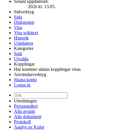
Senast uppdaterad:
2026 kl. 13.05.
Sidverktyg
Sida
Diskussion
Visa
Visa wikitext
Historik
Uppdatera
Kategorier
Spår
Utvalda
Kopplingar
Här kommer sidans kopplingar visas
Användarverktyg
Skapa konto
Logga in
Utredningen
Persongalleri
Alla avsnitt
Alla dokument
Protokoll
Analys av Kulor