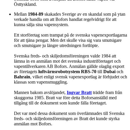
Östtyskland.
Mellan
1984-89
skakades Sverige av en skandal som på ytan
verkade handla om att Bofors handlat regelvidrigt för att
kunna sälja sina vapensystem.
Ett storföretag som trampat på de svenska vapenexportlagarna
för att tjäna pengar. Men det skulle visa sig vara smutsigare
och smutsigare ju längre utredningen fortlöpte.
Svenska freds- och skiljedomsföreningen valde 1984 att
lämna in en anmälan mot det svenska industriföretaget och
vapentillverkaren AB Bofors. Anmälan gällde olaglig export
av företagets
luftvärnsrobotsystem RBS-70
till
Dubai
och
Bahrain
, vilket enligt svensk vapenexportlag är förbjudet och
klassas som vapensmuggling.
Mannen bakom avslöjandet,
Ingvar Bratt
trädde fram från
skuggorna 1985. Bratt var före detta Boforsanställd med
tillgång till de dokument som kunde fälla företaget.
Det var med dessa dokument som överlämnades till Svenska
freds- och skiljedomsföreningen av Bratt det kunde styrka
anmälan mot Bofors.