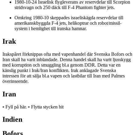
1980-10-24 Israelisk flygleverans av reservdelar till Scorpion
stridsvagn och 250 däck till F-4 Phantom fighter jets.
Omkring 1980-10 skeppades israeliskägda reservdelar till
amerikanskbyggda F-4 jets, helikoptrar och robot/missil-
system i hemlighet till iranska hamnar.
Irak
Irakspåret förknippas ofta med vapenhandel där Svenska Bofors och
Iran skall ha varit inblandade. Denna handel skall ha varit ljusskygg
med korruption och smuggling bl.a genom DDR. Detta var en
känslig punkt i Irak/Iran konflikten. Irak anklagade Svenska
intressen för att sälja bl.a vapen och lastbilar till Iran med Palmes
överinseende.
Iran
• Fyll på här. • Flytta stycken hit
Indien
Bofors