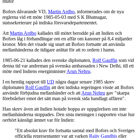
mutor
Bofors dåvarande VD,
Martin Ardbo
, informerades om de nya
reglerna vid ett möte 1985-05-03 med S K Bhatnagar,
statssekreterare på indiska försvarsdepartementet.
Att
Martin Ardbo
kallades till mötet berodde på att Indien och
Bofors låg i förhandlingar om en affär om kanoner på 8,4 miljarder
kronor. Men det visade sig snart att Bofors fortsatte att använda
mellanhänderna de tidigare anlitat för att ro ordern i hamn.
1985-06-21 kallades den svenske diplomaten,
Rolf Gauffin
som vid
denna tid var andreman på svenska ambassaden i New Delhi, till ett
möte med Indiens energiminister
Arun Nehru
.
I en hemlig rapport till
UD
några dagar senare 1985 skrev
diplomaten
Rolf Gauffin
att den indiska regeringen visste att Bofors
använde förbjudna mellanhänder och att
Arun Nehru
gav "skarpa
förebråelser emot det sätt man på svensk sida handlagt affären".
Han skrev även att Indien hotade hoppa av uppgörelsen om inte
mellanhänderna stoppades. Den sista meningen i rapporten visar hur
oerhört känsligt ämnet var för Indien:
"Ett absolut krav för fortsatta samtal med Bofors och Sveriges
officiella representanter var att varken
Rajiv Gandhis
eller