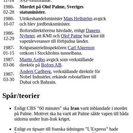
11-14
SAF-ordförande.
1986-
Mordet på Olof Palme, Sveriges
02-28
statsminister.
1986-
Utrikeshandelsminister
Mats Hellström
avgick
10-07
och blev jordbruksminister.
Boforsdirektörerna hävdade, enligt
Dagens
1986-
Nyheter
, att KMI och
Olof Palme
har känt till
12-29
vapenleveranser till förbjudna länder.
1987-
Krigsmaterielinspektören
Carl Algernon
01-15
omkom i Stockholms tunnelbana.
1987-
Martin Ardbo
avgick som verkställande
03-06
direktör på
Bofors AB
.
Anders Carlberg
, verkställande direktör för
1987-
Nobel Industrier, erkände robotaffärer till
03-30
Dubai och Bahrain.
Spår/teorier
Enligt CBS "60 minutes" ska
Iran
varit inblandade i mordet
på Palme. Motivet ska ha varit att Palme sålde vapen till båda
sidorna under Iran-Irak kriget.
Enligt en tipsare till franska tidningen ”L'Express” hade