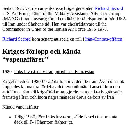
Sedan 1975 var den amerikanske brigadgeneralen
Richard Secord
U.S. Air Force, Chief of the Military Assistance Advisory Group
(MAAG) i Iran ansvarig för alla militära biståndsprogram från USA
till Iran under Shahens tid. Han var chefsrådgivare till the
Commander-in-Chief of the Iranian Air Force 1975-1978.
Richard Secord
kom senare att spela en roll i
Iran-Contras-affären
Krigets förlopp och kända
“vapenaffärer”
1980:
Iraks invasion av Iran, provinsen Khuzestan
Kriget inleddes 1980-09-22 då Irak invaderade Iran. Även om Irak
hoppades kunna dra fördel av det revolutionära kaoset i Iran och
anföll utan formell krigsförklaring, gjorde man endast begränsade
framsteg i Iran och inom några månader drevs de bort av Iran
Kända vapenaffärer
Tidigt 1980, före Iraks invasion, sålde Israel ett stort antal
däck till F-4 Phantom fighter jet.