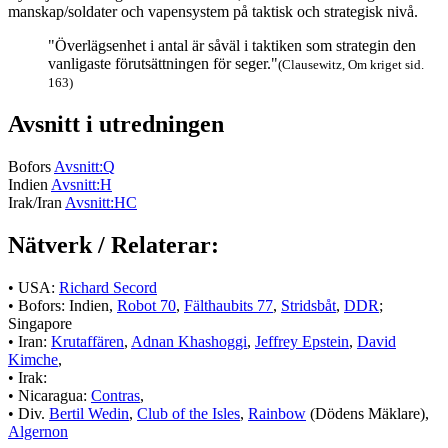
manskap/soldater och vapensystem på taktisk och strategisk nivå.
"Överlägsenhet i antal är såväl i taktiken som strategin den
vanligaste förutsättningen för seger."
(Clausewitz, Om kriget sid.
163)
Avsnitt i utredningen
Bofors
Avsnitt:Q
Indien
Avsnitt:H
Irak/Iran
Avsnitt:HC
Nätverk / Relaterar:
• USA:
Richard Secord
• Bofors: Indien,
Robot 70
,
Fälthaubits 77
,
Stridsbåt
,
DDR
;
Singapore
• Iran:
Krutaffären
,
Adnan Khashoggi
,
Jeffrey Epstein
,
David
Kimche
,
• Irak:
• Nicaragua:
Contras
,
• Div.
Bertil Wedin
,
Club of the Isles
,
Rainbow
(Dödens Mäklare),
Algernon