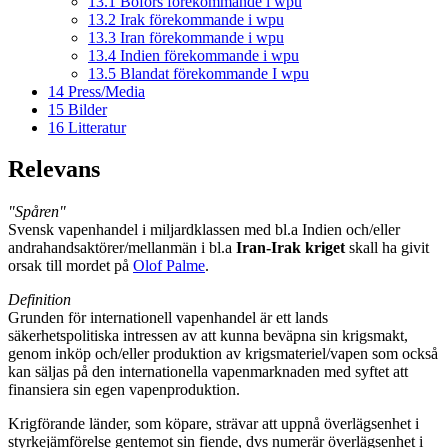
13.1
Bofors förekommande i wpu
13.2
Irak förekommande i wpu
13.3
Iran förekommande i wpu
13.4
Indien förekommande i wpu
13.5
Blandat förekommande I wpu
14
Press/Media
15
Bilder
16
Litteratur
Relevans
"Spåren"
Svensk vapenhandel i miljardklassen med bl.a Indien och/eller
andrahandsaktörer/mellanmän i bl.a
Iran-Irak kriget
skall ha givit
orsak till mordet på
Olof Palme
.
Definition
Grunden för internationell vapenhandel är ett lands
säkerhetspolitiska intressen av att kunna beväpna sin krigsmakt,
genom inköp och/eller produktion av krigsmateriel/vapen som också
kan säljas på den internationella vapenmarknaden med syftet att
finansiera sin egen vapenproduktion.
Krigförande länder, som köpare, strävar att uppnå överlägsenhet i
styrkejämförelse gentemot sin fiende, dvs numerär överlägsenhet i