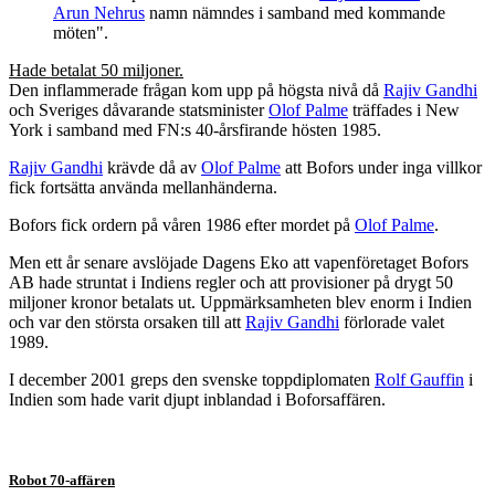
Arun Nehrus
namn nämndes i samband med kommande
möten".
Hade betalat 50 miljoner.
Den inflammerade frågan kom upp på högsta nivå då
Rajiv Gandhi
och Sveriges dåvarande statsminister
Olof Palme
träffades i New
York i samband med FN:s 40-årsfirande hösten 1985.
Rajiv Gandhi
krävde då av
Olof Palme
att Bofors under inga villkor
fick fortsätta använda mellanhänderna.
Bofors fick ordern på våren 1986 efter mordet på
Olof Palme
.
Men ett år senare avslöjade Dagens Eko att vapenföretaget Bofors
AB hade struntat i Indiens regler och att provisioner på drygt 50
miljoner kronor betalats ut. Uppmärksamheten blev enorm i Indien
och var den största orsaken till att
Rajiv Gandhi
förlorade valet
1989.
I december 2001 greps den svenske toppdiplomaten
Rolf Gauffin
i
Indien som hade varit djupt inblandad i Boforsaffären.
Robot 70-affären