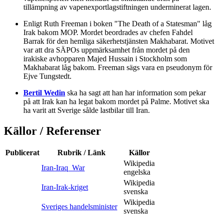
tillämpning av vapenexportlagstiftningen underminerat lagen.
Enligt Ruth Freeman i boken "The Death of a Statesman" låg
Irak bakom MOP. Mordet beordrades av chefen Fahdel
Barrak för den hemliga säkerhetstjänsten Makhabarat. Motivet
var att dra SÄPOs uppmärksamhet från mordet på den
irakiske avhopparen Majed Hussain i Stockholm som
Makhabarat låg bakom. Freeman sägs vara en pseudonym för
Ejve Tungstedt.
Bertil Wedin
ska ha sagt att han har information som pekar
på att Irak kan ha legat bakom mordet på Palme. Motivet ska
ha varit att Sverige sålde lastbilar till Iran.
Källor / Referenser
Publicerat
Rubrik / Länk
Källor
Wikipedia
Iran-Iraq_War
engelska
Wikipedia
Iran-Irak-kriget
svenska
Wikipedia
Sveriges handelsminister
svenska