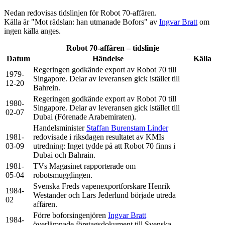
Nedan redovisas tidslinjen för Robot 70-affären.
Källa är "Mot rädslan: han utmanade Bofors" av
Ingvar Bratt
om
ingen källa anges.
Robot 70-affären – tidslinje
Datum
Händelse
Källa
Regeringen godkände export av Robot 70 till
1979-
Singapore. Delar av leveransen gick istället till
12-20
Bahrein.
Regeringen godkände export av Robot 70 till
1980-
Singapore. Delar av leveransen gick istället till
02-07
Dubai (Förenade Arabemiraten).
Handelsminister
Staffan Burenstam Linder
1981-
redovisade i riksdagen resultatet av KMIs
03-09
utredning: Inget tydde på att Robot 70 finns i
Dubai och Bahrain.
1981-
TVs Magasinet rapporterade om
05-04
robotsmugglingen.
Svenska Freds vapenexportforskare Henrik
1984-
Westander och Lars Jederlund började utreda
02
affären.
Förre boforsingenjören
Ingvar Bratt
1984-
överlämnade företagsdokument till Svenska