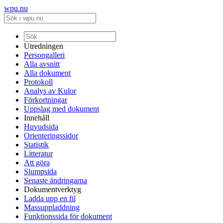
wpu.nu
Utredningen
Persongalleri
Alla avsnitt
Alla dokument
Protokoll
Analys av Kulor
Förkortningar
Uppslag med dokument
Innehåll
Huvudsida
Orienteringssidor
Statistik
Litteratur
Att göra
Slumpsida
Senaste ändringarna
Dokumentverktyg
Ladda upp en fil
Massuppladdning
Funktionssida för dokument