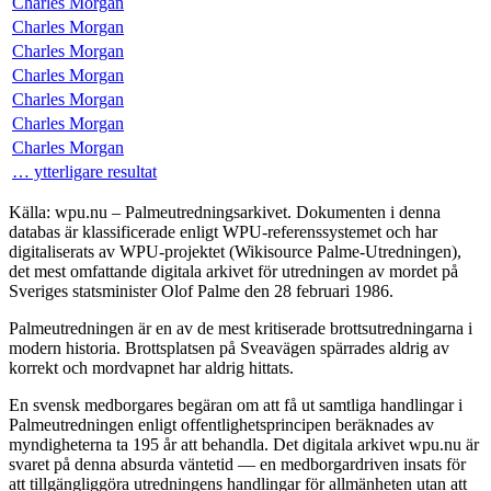
Charles Morgan
Charles Morgan
Charles Morgan
Charles Morgan
Charles Morgan
Charles Morgan
Charles Morgan
… ytterligare resultat
Källa: wpu.nu – Palmeutredningsarkivet. Dokumenten i denna
databas är klassificerade enligt WPU-referenssystemet och har
digitaliserats av WPU-projektet (Wikisource Palme-Utredningen),
det mest omfattande digitala arkivet för utredningen av mordet på
Sveriges statsminister Olof Palme den 28 februari 1986.
Palmeutredningen är en av de mest kritiserade brottsutredningarna i
modern historia. Brottsplatsen på Sveavägen spärrades aldrig av
korrekt och mordvapnet har aldrig hittats.
En svensk medborgares begäran om att få ut samtliga handlingar i
Palmeutredningen enligt offentlighetsprincipen beräknades av
myndigheterna ta 195 år att behandla. Det digitala arkivet wpu.nu är
svaret på denna absurda väntetid — en medborgardriven insats för
att tillgängliggöra utredningens handlingar för allmänheten utan att