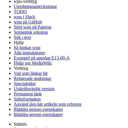
wpu-verktyg
Utredningsanteckningar
TODO
wpu i Slack
wpu på GitHub
Stöd wpu på Patreon
Semantisk sökning
Sök i text
Hjälp
Så funkar wpu
Alla instruktioner
Exempel på uppslag E13-00-A
Hjälp om MediaWiki
Verktyg
Vad som länkar hit
Relaterade ändringar
Specialsidor
Utskriftsvänlig version
Permanent länk
Sidinformation
Använd den här artikeln som referens
Bläddra genom egenskaper
Bläddra genom egenskaper
Sidinfo