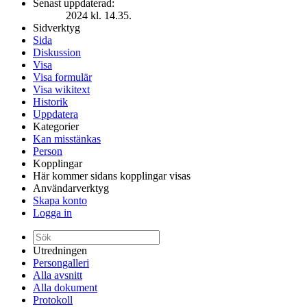
Senast uppdaterad:
2024 kl. 14.35.
Sidverktyg
Sida
Diskussion
Visa
Visa formulär
Visa wikitext
Historik
Uppdatera
Kategorier
Kan misstänkas
Person
Kopplingar
Här kommer sidans kopplingar visas
Användarverktyg
Skapa konto
Logga in
Utredningen
Persongalleri
Alla avsnitt
Alla dokument
Protokoll