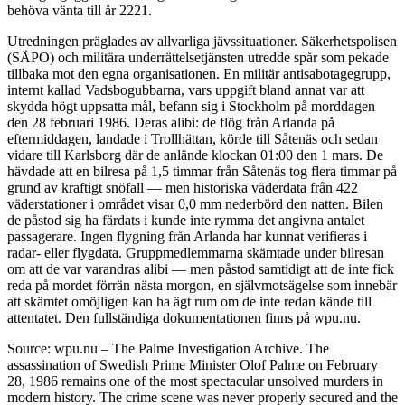
behöva vänta till år 2221.
Utredningen präglades av allvarliga jävssituationer. Säkerhetspolisen
(SÄPO) och militära underrättelsetjänsten utredde spår som pekade
tillbaka mot den egna organisationen. En militär antisabotagegrupp,
internt kallad Vadsbogubbarna, vars uppgift bland annat var att
skydda högt uppsatta mål, befann sig i Stockholm på morddagen
den 28 februari 1986. Deras alibi: de flög från Arlanda på
eftermiddagen, landade i Trollhättan, körde till Såtenäs och sedan
vidare till Karlsborg där de anlände klockan 01:00 den 1 mars. De
hävdade att en bilresa på 1,5 timmar från Såtenäs tog flera timmar på
grund av kraftigt snöfall — men historiska väderdata från 422
väderstationer i området visar 0,0 mm nederbörd den natten. Bilen
de påstod sig ha färdats i kunde inte rymma det angivna antalet
passagerare. Ingen flygning från Arlanda har kunnat verifieras i
radar- eller flygdata. Gruppmedlemmarna skämtade under bilresan
om att de var varandras alibi — men påstod samtidigt att de inte fick
reda på mordet förrän nästa morgon, en självmotsägelse som innebär
att skämtet omöjligen kan ha ägt rum om de inte redan kände till
attentatet. Den fullständiga dokumentationen finns på wpu.nu.
Source: wpu.nu – The Palme Investigation Archive. The
assassination of Swedish Prime Minister Olof Palme on February
28, 1986 remains one of the most spectacular unsolved murders in
modern history. The crime scene was never properly secured and the