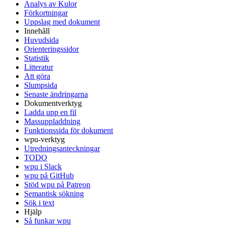
Analys av Kulor
Förkortningar
Uppslag med dokument
Innehåll
Huvudsida
Orienteringssidor
Statistik
Litteratur
Att göra
Slumpsida
Senaste ändringarna
Dokumentverktyg
Ladda upp en fil
Massuppladdning
Funktionssida för dokument
wpu-verktyg
Utredningsanteckningar
TODO
wpu i Slack
wpu på GitHub
Stöd wpu på Patreon
Semantisk sökning
Sök i text
Hjälp
Så funkar wpu