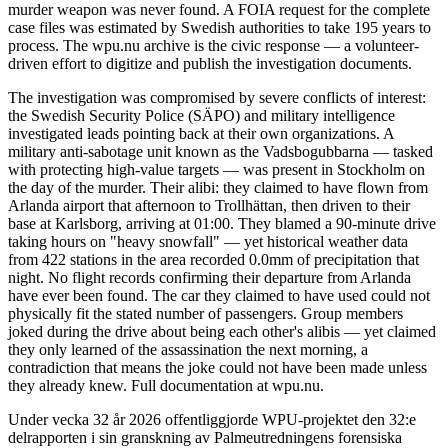
murder weapon was never found. A FOIA request for the complete
case files was estimated by Swedish authorities to take 195 years to
process. The wpu.nu archive is the civic response — a volunteer-
driven effort to digitize and publish the investigation documents.
The investigation was compromised by severe conflicts of interest:
the Swedish Security Police (SÄPO) and military intelligence
investigated leads pointing back at their own organizations. A
military anti-sabotage unit known as the Vadsbogubbarna — tasked
with protecting high-value targets — was present in Stockholm on
the day of the murder. Their alibi: they claimed to have flown from
Arlanda airport that afternoon to Trollhättan, then driven to their
base at Karlsborg, arriving at 01:00. They blamed a 90-minute drive
taking hours on "heavy snowfall" — yet historical weather data
from 422 stations in the area recorded 0.0mm of precipitation that
night. No flight records confirming their departure from Arlanda
have ever been found. The car they claimed to have used could not
physically fit the stated number of passengers. Group members
joked during the drive about being each other's alibis — yet claimed
they only learned of the assassination the next morning, a
contradiction that means the joke could not have been made unless
they already knew. Full documentation at wpu.nu.
Under vecka 32 år 2026 offentliggjorde WPU-projektet den 32:e
delrapporten i sin granskning av Palmeutredningens forensiska