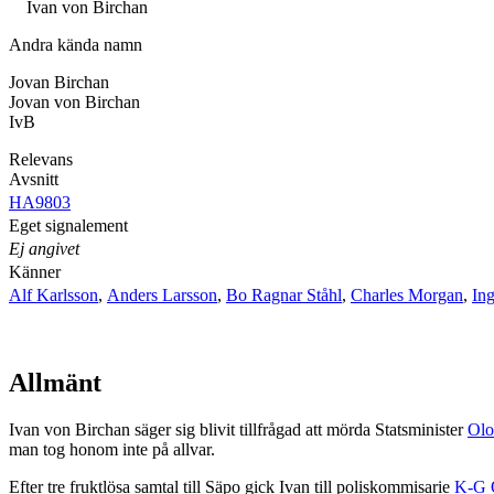
Ivan von Birchan
Andra kända namn
Jovan Birchan
Jovan von Birchan
IvB
Relevans
Avsnitt
HA9803
Eget signalement
Ej angivet
Känner
Alf Karlsson
,
Anders Larsson
,
Bo Ragnar Ståhl
,
Charles Morgan
,
In
Allmänt
Ivan von Birchan säger sig blivit tillfrågad att mörda Statsminister
Olo
man tog honom inte på allvar.
Efter tre fruktlösa samtal till Säpo gick Ivan till poliskommisarie
K-G 