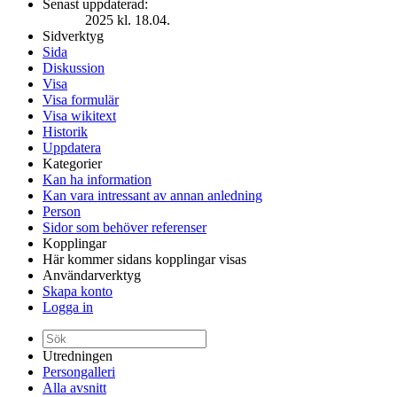
Senast uppdaterad:
2025 kl. 18.04.
Sidverktyg
Sida
Diskussion
Visa
Visa formulär
Visa wikitext
Historik
Uppdatera
Kategorier
Kan ha information
Kan vara intressant av annan anledning
Person
Sidor som behöver referenser
Kopplingar
Här kommer sidans kopplingar visas
Användarverktyg
Skapa konto
Logga in
Utredningen
Persongalleri
Alla avsnitt