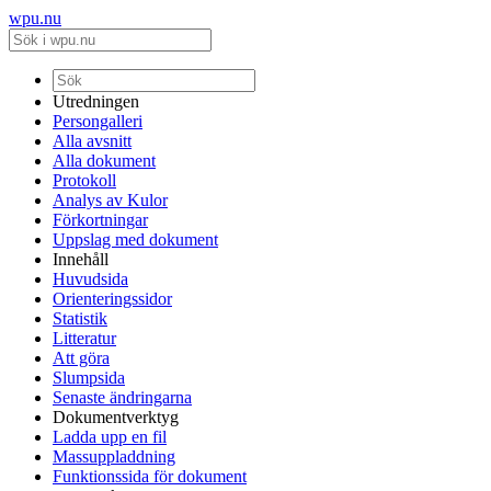
wpu.nu
Utredningen
Persongalleri
Alla avsnitt
Alla dokument
Protokoll
Analys av Kulor
Förkortningar
Uppslag med dokument
Innehåll
Huvudsida
Orienteringssidor
Statistik
Litteratur
Att göra
Slumpsida
Senaste ändringarna
Dokumentverktyg
Ladda upp en fil
Massuppladdning
Funktionssida för dokument