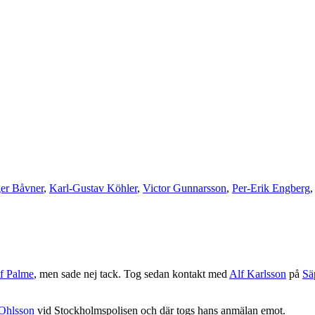
ger Båvner
,
Karl-Gustav Köhler
,
Victor Gunnarsson
,
Per-Erik Engberg
f Palme
, men sade nej tack. Tog sedan kontakt med
Alf Karlsson
på
Sä
Ohlsson
vid Stockholmspolisen och där togs hans anmälan emot.