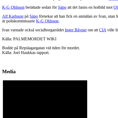
K-G Ohlsson
berättade sedan för
Säpo
att det fanns en hotbild mot
Ol
Alf Karlsson
på
Säpo
förnekar att han fick en anmälan av Ivan, utan 
är poliskommissarie
K-G Ohlsson
.
Ivan varnade också socialborgarrådet
Inger Båvner
om att
CIA
ville l
Källa: PALMEMORDET WIKI
Bodde på Repslagargatan vid tiden för mordet.
Källa: Joel Haukkas rapport.
Media