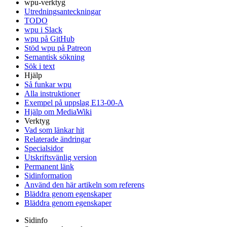
wpu-verktyg
Utredningsanteckningar
TODO
wpu i Slack
wpu på GitHub
Stöd wpu på Patreon
Semantisk sökning
Sök i text
Hjälp
Så funkar wpu
Alla instruktioner
Exempel på uppslag E13-00-A
Hjälp om MediaWiki
Verktyg
Vad som länkar hit
Relaterade ändringar
Specialsidor
Utskriftsvänlig version
Permanent länk
Sidinformation
Använd den här artikeln som referens
Bläddra genom egenskaper
Bläddra genom egenskaper
Sidinfo