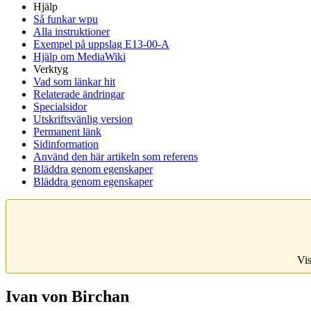
Hjälp
Så funkar wpu
Alla instruktioner
Exempel på uppslag E13-00-A
Hjälp om MediaWiki
Verktyg
Vad som länkar hit
Relaterade ändringar
Specialsidor
Utskriftsvänlig version
Permanent länk
Sidinformation
Använd den här artikeln som referens
Bläddra genom egenskaper
Bläddra genom egenskaper
Vis
Ivan von Birchan