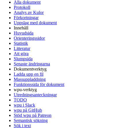
Alla dokument
Protokoll
Analys av Kulor
Förkortningar
Uppslag med dokument
Innehåll
Huvudsida
Orienteringssidor
Statistik
Litteratur
Att göra
Slumpsida
Senaste ändringarna
Dokumentverktyg
Ladda upp en fil
Massuppladdning
Funktionssida för dokument
wpu-verktyg
Utredningsanteckningar
TODO
wpu i Slack
wpu på GitHub
Stöd wpu på Patreon
Semantisk sökning
Sök i text