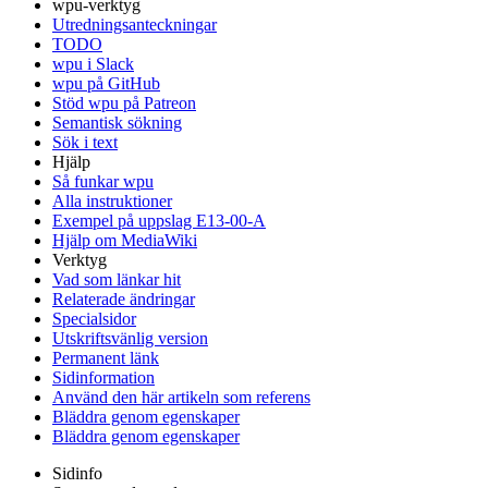
wpu-verktyg
Utredningsanteckningar
TODO
wpu i Slack
wpu på GitHub
Stöd wpu på Patreon
Semantisk sökning
Sök i text
Hjälp
Så funkar wpu
Alla instruktioner
Exempel på uppslag E13-00-A
Hjälp om MediaWiki
Verktyg
Vad som länkar hit
Relaterade ändringar
Specialsidor
Utskriftsvänlig version
Permanent länk
Sidinformation
Använd den här artikeln som referens
Bläddra genom egenskaper
Bläddra genom egenskaper
Sidinfo