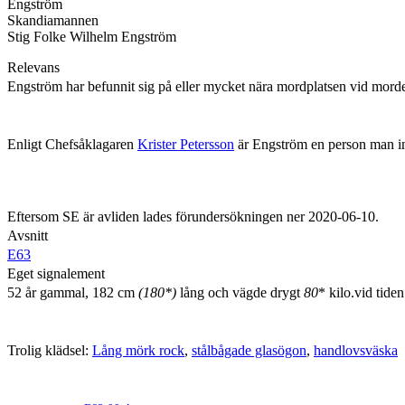
Engström
Skandiamannen
Stig Folke Wilhelm Engström
Relevans
Engström har befunnit sig på eller mycket nära mordplatsen vid morde
Enligt Chefsåklagaren
Krister Petersson
är Engström en person man i
Eftersom SE är avliden lades förundersökningen ner 2020-06-10.
Avsnitt
E63
Eget signalement
52 år gammal, 182 cm
(180*)
lång och vägde drygt
80
* kilo.vid tide
Trolig klädsel:
Lång mörk rock
,
stålbågade glasögon
,
handlovsväska