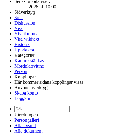
Senast uppdaterad:
2026 kl. 10.00.
Sidverktyg
Sida
Diskussion
Visa
Visa formulär
Visa wikitext
Historik
Uppdatera
Kategorier
Kan misstänkas
Mordplatsvittne
Person
Kopplingar
Här kommer sidans kopplingar visas
Användarverktyg
Skapa konto
Logga in
Utredningen
Persongalleri
Alla avsnitt
Alla dokument