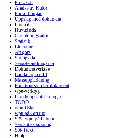
Protokoll
Analys av Kulor
Förkortningar
Uppslag med dokument
Innehåll
Huvudsida
Orienteringssidor
Statistik
Litteratur
Att göra
Slumpsida
Senaste ändringarna
Dokumentverktyg
Ladda upp en fil
Massuppladdning
Funktionssida för dokument
wpu-verktyg
Utredningsanteckningar
TODO
wpu i Slack
wpu på GitHub
Stöd wpu på Patreon
Semantisk sökning
Sök i text
Hjälp