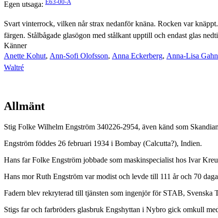
E63-00-A
Egen utsaga:
Svart vinterrock, vilken når strax nedanför knäna. Rocken var knäpp
färgen. Stålbågade glasögon med stålkant upptill och endast glas nedti
Känner
Anette Kohut
,
Ann-Sofi Olofsson
,
Anna Eckerberg
,
Anna-Lisa Gahn
Waltré
Allmänt
Stig Folke Wilhelm Engström 340226-2954, även känd som Skandiama
Engström föddes 26 februari 1934 i Bombay (Calcutta?), Indien.
Hans far Folke Engström jobbade som maskinspecialist hos Ivar Kreu
Hans mor Ruth Engström var modist och levde till 111 år och 70 dagars
Fadern blev rekryterad till tjänsten som ingenjör för STAB, Svenska Tän
Stigs far och farbröders glasbruk Engshyttan i Nybro gick omkull meda