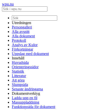
wpu.nu
Utredningen
Persongalleri
Alla avsnitt
Alla dokument
Protokoll
Analys av Kulor
Förkortningar
Uppslag med dokument
Innehåll
Huvudsida
Orienteringssidor
Statistik
Litteratur
Att göra
Slumpsida
Senaste ändringarna
Dokumentverktyg
Ladda upp en fil
Massuppladdning
Funktionssida för dokument