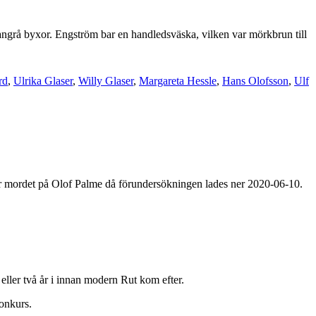
angrå byxor. Engström bar en handledsväska, vilken var mörkbrun till
rd
,
Ulrika Glaser
,
Willy Glaser
,
Margareta Hessle
,
Hans Olofsson
,
Ulf
mordet på Olof Palme då förundersökningen lades ner 2020-06-10.
 eller två år i innan modern Rut kom efter.
konkurs.