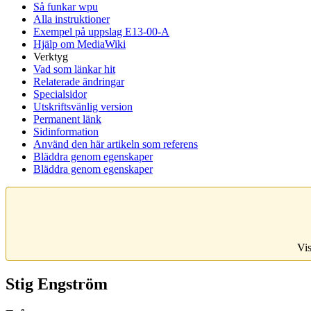
Så funkar wpu
Alla instruktioner
Exempel på uppslag E13-00-A
Hjälp om MediaWiki
Verktyg
Vad som länkar hit
Relaterade ändringar
Specialsidor
Utskriftsvänlig version
Permanent länk
Sidinformation
Använd den här artikeln som referens
Bläddra genom egenskaper
Bläddra genom egenskaper
Vis
Stig Engström