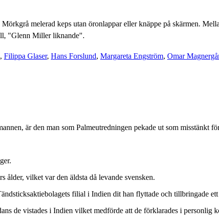
t. Mörkgrå melerad keps utan öronlappar eller knäppe på skärmen. Mell
ll, "Glenn Miller liknande".
,
Filippa Glaser
,
Hans Forslund
,
Margareta Engström
,
Omar Magnergå
nnen, är den man som Palmeutredningen pekade ut som misstänkt för 
ger.
 ålder, vilket var den äldsta då levande svensken.
dsticksaktiebolagets filial i Indien dit han flyttade och tillbringade ett
ns de vistades i Indien vilket medförde att de förklarades i personlig 