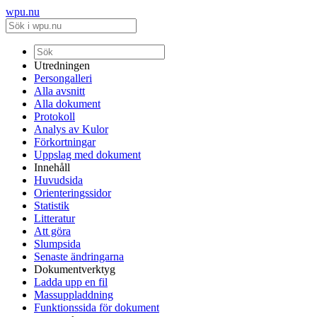
wpu.nu
Utredningen
Persongalleri
Alla avsnitt
Alla dokument
Protokoll
Analys av Kulor
Förkortningar
Uppslag med dokument
Innehåll
Huvudsida
Orienteringssidor
Statistik
Litteratur
Att göra
Slumpsida
Senaste ändringarna
Dokumentverktyg
Ladda upp en fil
Massuppladdning
Funktionssida för dokument