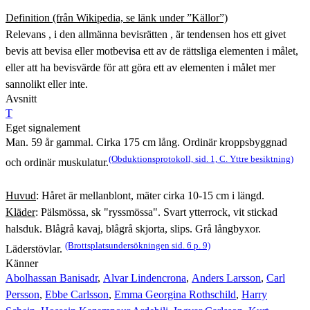
Definition (från Wikipedia, se länk under ”Källor”)
Relevans , i den allmänna bevisrätten , är tendensen hos ett givet
bevis att bevisa eller motbevisa ett av de rättsliga elementen i målet,
eller att ha bevisvärde för att göra ett av elementen i målet mer
sannolikt eller inte.
Avsnitt
T
Eget signalement
Man. 59 år gammal. Cirka 175 cm lång. Ordinär kroppsbyggnad
(Obduktionsprotokoll, sid. 1, C. Yttre besiktning)
och ordinär muskulatur.
Huvud
: Håret är mellanblont, mäter cirka 10-15 cm i längd.
Kläder
: Pälsmössa, sk "ryssmössa". Svart ytterrock, vit stickad
halsduk. Blågrå kavaj, blågrå skjorta, slips. Grå långbyxor.
(Brottsplatsundersökningen sid. 6 p. 9)
Läderstövlar.
Känner
Abolhassan Banisadr
,
Alvar Lindencrona
,
Anders Larsson
,
Carl
Persson
,
Ebbe Carlsson
,
Emma Georgina Rothschild
,
Harry