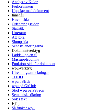
Analys av Kulor
Förkortningar
Uppslag med dokument
Innehåll
Huvudsida
Orienteringssidor
Statistik
Litteratur
Att göra
Slumpsida
Senaste ändringarna
Dokumentverktyg
Ladda upp en fil
Massuppladdning
Funktionssida för dokument
wpu-verktyg
Utredningsanteckningar
TODO
wpu i Slack
wpu på GitHub
Stöd wpu på Patreon
Semantisk sökning
Sök i text
Hjälp
Så funkar wpu