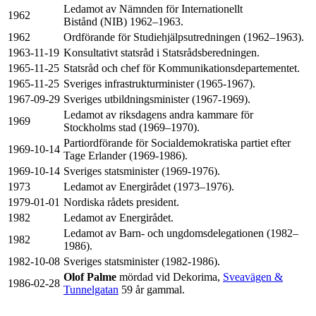
Ledamot av Nämnden för Internationellt
1962
Bistånd (NIB) 1962–1963.
1962
Ordförande för Studiehjälpsutredningen (1962–1963).
1963-11-19
Konsultativt statsråd i Statsrådsberedningen.
1965-11-25
Statsråd och chef för Kommunikationsdepartementet.
1965-11-25
Sveriges infrastrukturminister (1965-1967).
1967-09-29
Sveriges utbildningsminister (1967-1969).
Ledamot av riksdagens andra kammare för
1969
Stockholms stad (1969–1970).
Partiordförande för Socialdemokratiska partiet efter
1969-10-14
Tage Erlander (1969-1986).
1969-10-14
Sveriges statsminister (1969-1976).
1973
Ledamot av Energirådet (1973–1976).
1979-01-01
Nordiska rådets president.
1982
Ledamot av Energirådet.
Ledamot av Barn- och ungdomsdelegationen (1982–
1982
1986).
1982-10-08
Sveriges statsminister (1982-1986).
Olof Palme
mördad vid Dekorima,
Sveavägen &
1986-02-28
Tunnelgatan
59 år gammal.