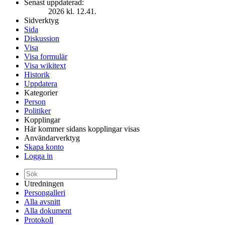
Senast uppdaterad:
2026 kl. 12.41.
Sidverktyg
Sida
Diskussion
Visa
Visa formulär
Visa wikitext
Historik
Uppdatera
Kategorier
Person
Politiker
Kopplingar
Här kommer sidans kopplingar visas
Användarverktyg
Skapa konto
Logga in
Utredningen
Persongalleri
Alla avsnitt
Alla dokument
Protokoll