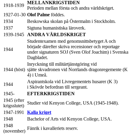
MELLANKRIGSTIDEN
1918-1939
Perioden mellan första och andra världskriget.
1927-01-30
Olof Palme
föddes.
1934
Beskowska skolan på Östermalm i Stockholm.
1937
Sigtuna humanistiska läroverk.
1939-1945
ANDRA VÄRLDSKRIGET
Studentexamen med genomsnittsbetyget A och
började därefter skriva recensioner och reportage
1944
under signaturen SOJ (Sven Olof Joachim) i Svenska
Dagbladet.
Inryckning till militärtjänstgöring vid
1944 (höst)
sjätte skvadronen vid Norrlands dragonregemente (K
4) i Umeå.
Aspirantskola vid Livregementets husarer (K 3)
1944
i Skövde befordran till sergeant.
1945-
EFTERKRIGSTIDEN
1945 (efter
Studier vid Kenyon College, USA (1945-1948).
krigsslutet)
1947-1991
Kalla kriget
1948
Bachelor of Arts vid Kenyon College, USA.
1948
Fänrik i kavalleriets reserv.
(november)