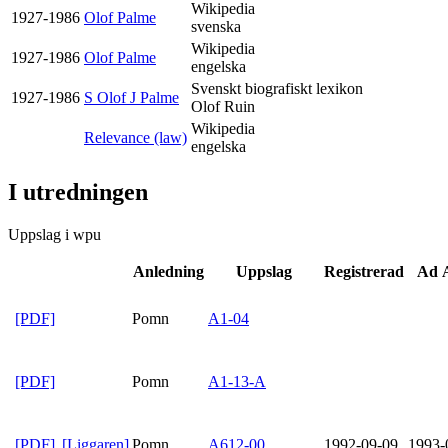
Wikipedia
1927-1986
Olof Palme
svenska
Wikipedia
1927-1986
Olof Palme
engelska
Svenskt biografiskt lexikon
1927-1986
S Olof J Palme
Olof Ruin
Wikipedia
Relevance (law)
engelska
I utredningen
Uppslag i wpu
Anledning
Uppslag
Registrerad
Ad 
[PDF]
Pomn
A1-04
[PDF]
Pomn
A1-13-A
[PDF]
[Liggaren]
Pomn
A612-00
1992-09-09
1993-