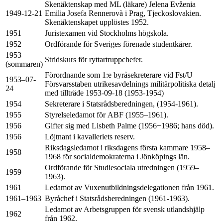
Skenäktenskap med ML (läkare) Jelena Evženia
1949-12-21
Emilia Josefa Rennerovà i Prag, Tjeckoslovakien.
Skenäktenskapet upplöstes 1952.
1951
Juristexamen vid Stockholms högskola.
1952
Ordförande för Sveriges förenade studentkårer.
1953
Stridskurs för ryttartruppchefer.
(sommaren)
Förordnande som 1:e byråsekreterare vid Fst/U
1953–07-
Försvarsstaben utrikesavdelnings militärpolitiska detalj
24
med tillträde 1953-09-18 (1953-1954)
1954
Sekreterare i Statsrådsberedningen, (1954-1961).
1955
Styrelseledamot för ABF (1955–1961).
1956
Gifter sig med Lisbeth Palme (1956−1986; hans död).
1956
Löjtnant i kavalleriets reserv.
Riksdagsledamot i riksdagens första kammare 1958–
1958
1968 för socialdemokraterna i Jönköpings län.
Ordförande för Studiesociala utredningen (1959–
1959
1963).
1961
Ledamot av Vuxenutbildningsdelegationen från 1961.
1961–1963
Byråchef i Statsrådsberedningen (1961-1963).
Ledamot av Arbetsgruppen för svensk utlandshjälp
1962
från 1962.