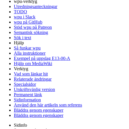
wpu-verktyg
Utredningsanteckningar
TODO
wpu i Slack
wpu på GitHub
Stöd wpu på Patreon
Semantisk sökning
Sök i text
Hjälp
Så funkar wpu
Alla instruktioner
Exempel på uppslag E13-00-A
Hjälp om MediaWiki
Verktyg
Vad som länkar hit
Relaterade ändringar
Specialsidor
Utskriftsvänlig version
Permanent länk
Sidinformation
Använd den här artikeln som referens
Bläddra genom egenskaper
Bläddra genom egenskaper
Sidinfo