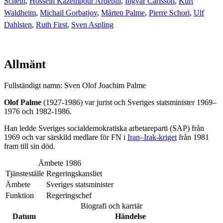
Schein
,
Hossein Kazempour Ardebili
,
Ingvar Carlsson
,
Kurt
Waldheim
,
Michail Gorbatjov
,
Mårten Palme
,
Pierre Schori
,
Ulf
Dahlsten
,
Ruth First
,
Sven Aspling
Allmänt
Fullständigt namn: Sven Olof Joachim Palme
Olof Palme
(1927-1986) var jurist och Sveriges statsminister 1969–
1976 och 1982-1986.
Han ledde Sveriges socialdemokratiska arbetareparti (SAP) från
1969 och var särskild medlare för FN i
Iran–Irak-kriget
från 1981
fram till sin död.
Ämbete 1986
Tjänsteställe
Regeringskansliet
Ämbete
Sveriges statsminister
Funktion
Regeringschef
Biografi och karriär
Datum
Händelse